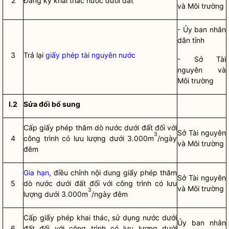
2
Đăng ký khai thác nước dưới đất
và Môi trường
- Ủy ban
nhân
dân
tỉnh
3
Trả lại
giấy phép tài nguyên nước
- Sở Tài
nguyên và
Môi trường
I.2
Sửa đổi bổ sung
Cấp giấy phép thăm dò nước dưới đất đối với
Sở Tài nguyên
3
4
công trình có lưu lượng dưới 3.000m
/ngày
và Môi trường
đêm
Gia hạn
, điều chỉnh nội dung giấy phép thăm
Sở Tài nguyên
5
dò nước dưới đất đối với công trình có lưu
và Môi trường
3
lượng dưới 3.000m
/ngày đêm
Cấp giấy phép khai thác, sử dụng nước dưới
Ủy ban
nhân
6
đất đối với công trình có lưu lượng dưới