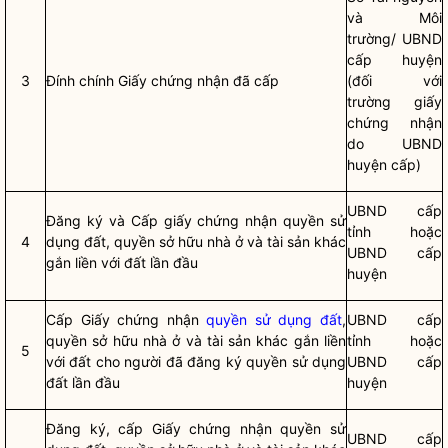
và Môi
trường/ UBND
cấp huyện
3
Đính chính Giấy chứng nhận đã cấp
(đối với
trường giấy
chứng nhận
do UBND
huyện cấp)
UBND cấp
Đăng ký và Cấp giấy chứng nhận quyền sử
tỉnh hoặc
4
dụng đất, quyền sở hữu nhà ở và tài sản khác
UBND cấp
gắn liền với đất lần đầu
huyện
Cấp Giấy chứng nhận
quyền sử dụng đất
,
UBND cấp
quyền sở hữu nhà ở và tài sản khác gắn liền
tỉnh hoặc
5
với đất cho người đã đăng ký
quyền sử dụng
UBND cấp
đất
lần đầu
huyện
Đăng ký, cấp Giấy chứng nhận quyền sử
UBND cấp