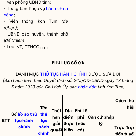
- Văn phòng UBND tỉnh;
- Trung tâm Phục vụ
hành chính
công
;
- Viễn thông Kon Tum
(để
p/hợp)
;
- UBND các huyện, thành phố
(để t/hiện)
;
- Lưu: VT, TTHCC.
LTLH.
PHỤ LỤC SỐ 01:
DANH MỤC
THỦ TỤC HÀNH CHÍNH
ĐƯỢC SỬA ĐỔI
(Ban hành kèm theo Quyết định số: 245/QĐ-UBND ngày 17 tháng
5 năm 2023 của Chủ tịch Ủy ban
nhân dân
tỉnh Kon Tum)
Cách thứ
hiện
Tên
Thời
Địa
Phí, lệ
Số
hồ sơ
thủ
thủ
hạn
điểm
phí
Căn cứ pháp
STT
tục hành
tục
giải
thực
(nếu
lý
chính
hành
Trực
Trực
quyết
hiện
có)
chính
tiếp
tuyế