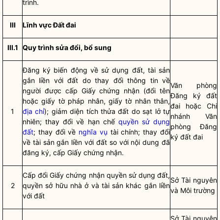
trình.
III
Lĩnh vực Đất đai
III.1
Quy trình sửa đổi, bổ sung
Đăng ký biến động về sử dụng đất, tài sản
gắn liền với đất do thay đổi thông tin về
Văn phòng
người được cấp Giấy chứng nhận (đổi tên
Đăng ký đất
hoặc giấy tờ pháp nhân, giấy tờ nhân thân,
đai hoặc Chi
1
địa chỉ
); giảm diện tích thửa đất do sạt lở tự
nhánh Văn
nhiên; thay đổi về hạn chế
quyền sử dụng
phòng Đăng
đất
; thay đổi về
nghĩa vụ
tài chính; thay đổi
ký đất đai
về tài sản gắn liền với đất so với nội dung đã
đăng ký, cấp Giấy chứng nhận.
Cấp đổi Giấy chứng nhận quyền sử dụng đất,
Sở Tài nguyên
2
quyền sở hữu nhà ở và tài sản khác gắn liền
và Môi trường
với đất
Sở Tài nguyên