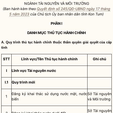
NGÀNH TÀI NGUYÊN VÀ MÔI TRƯỜNG
(Ban hành kèm theo
Quyết định số 245/QĐ-UBND ngày 17 tháng
5 năm 2023
của Chủ tịch Ủy ban
nhân dân
tỉnh Kon Tum)
PHẦN I
DANH MỤC
THỦ TỤC HÀNH CHÍNH
A. Quy trình
thủ tục hành chính
thuộc thẩm
quyền
giải quyết của cấp
tỉnh
STT
Lĩnh vực/Tên
Thủ tục hành chính
Ghi chú
I
Lĩnh vực Tài nguyên nước
I.1
Quy trình mới
Đăng ký khai thác sử dụng nước mặt, nước
Sở Tài nguyên
1
biển
và Môi trường
Sở Tài nguyên