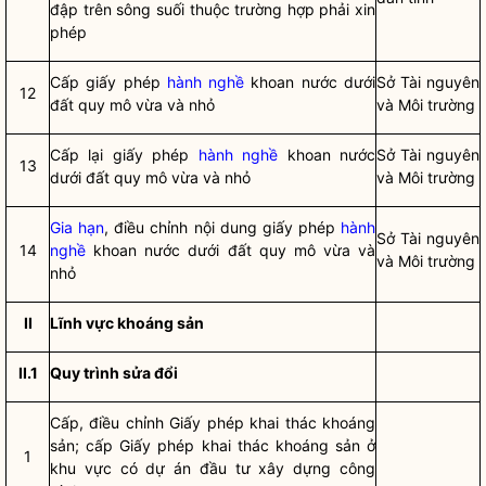
đập trên sông suối thuộc trường hợp phải xin
phép
Cấp giấy phép
hành nghề
khoan nước dưới
Sở Tài nguyên
12
đất quy mô vừa và nhỏ
và Môi trường
Cấp lại giấy phép
hành nghề
khoan nước
Sở Tài nguyên
13
dưới đất quy mô vừa và nhỏ
và Môi trường
Gia hạn
, điều chỉnh nội dung giấy phép
hành
Sở Tài nguyên
14
nghề
khoan nước dưới đất quy mô vừa và
và Môi trường
nhỏ
II
Lĩnh vực khoáng sản
II.1
Quy trình sửa đổi
Cấp, điều chỉnh Giấy phép khai thác khoáng
sản; cấp Giấy phép khai thác khoáng sản ở
1
khu vực có dự án đầu tư xây dựng công