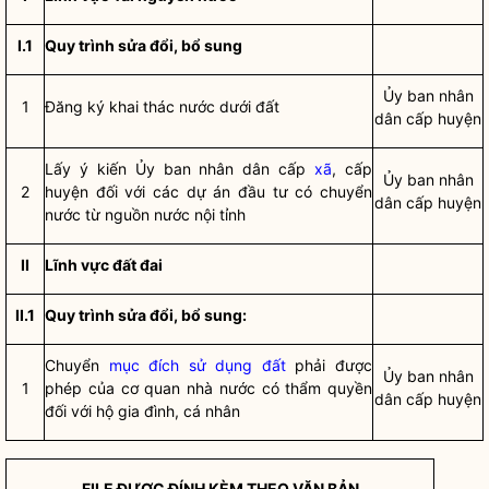
I.1
Quy trình sửa đổi, bổ sung
Ủy ban nhân
1
Đăng ký khai thác nước dưới đất
dân cấp huyện
Lấy ý kiến Ủy ban nhân dân cấp
xã
, cấp
Ủy ban nhân
2
huyện đối với các dự án đầu tư có chuyển
dân cấp huyện
nước từ nguồn nước nội tỉnh
II
Lĩnh vực đất đai
II.1
Quy trình sửa đổi, bổ sung:
Chuyển
mục đích sử dụng đất
phải được
Ủy ban nhân
1
phép của cơ quan nhà nước có thẩm
quyền
dân cấp huyện
đối với hộ gia đình, cá nhân
FILE ĐƯỢC ĐÍNH KÈM THEO VĂN BẢN