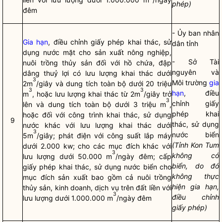
phép)
đêm
- Ủy ban
nhân
Gia hạn
, điều chỉnh giấy phép khai thác, sử
dân
tỉnh
dụng nước mặt cho sản xuất nông nghiệp,
- Sở Tài
nuôi trồng thủy sản đối với hồ chứa, đập
nguyên và
dâng thuỷ lợi có lưu lượng khai thác dưới
3
Môi trường
gia
2m
/giây và dung tích toàn bộ dưới 20 triệu
3
3
hạn
, điều
m
, hoặc lưu lượng khai thác từ 2m
/giây trở
3
chỉnh giấy
lên và dung tích toàn bộ dưới 3 triệu m
,
phép khai
hoặc đối với công trình khai thác, sử dụng
9
thác, sử dụng
nước khác với lưu lượng khai thác dưới
3
nước biển
5m
/giây; phát điện với công suất lắp máy
(Tỉnh Kon Tum
dưới 2.000 kw; cho các mục đích khác với
3
không có
lưu lượng dưới 50.000 m
/ngày đêm; cấp
biển, do đó
giấy phép khai thác, sử dụng nước biển cho
không thực
mục đích sản xuất bao gồm cả nuôi trồng
hiện
gia hạn
,
thủy sản, kinh doanh, dịch vụ trên đất liền với
3
điều chỉnh
lưu lượng dưới 1.000.000 m
/ngày đêm
giấy phép)