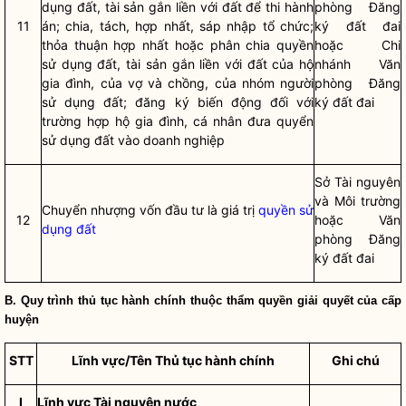
dụng đất
, tài sản gắn liền với đất để thi hành
phòng Đăng
11
án; chia, tách, hợp nhất, sáp nhập tổ chức;
ký đất đai
thỏa thuận hợp nhất hoặc phân chia
quyền
hoặc Chi
sử dụng đất
, tài sản gắn liền với đất của hộ
nhánh Văn
gia đình, của vợ và chồng, của nhóm người
phòng Đăng
sử dụng đất; đăng ký biến động đối với
ký đất đai
trường hợp hộ gia đình, cá nhân đưa quyển
sử dụng đất vào doanh nghiệp
Sở Tài nguyên
và Môi trường
Chuyển nhượng vốn đầu tư là giá trị
quyền sử
12
hoặc Văn
dụng đất
phòng Đăng
ký đất đai
B. Quy trình
thủ tục hành chính
thuộc thẩm
quyền
giải quyết của cấp
huyện
STT
Lĩnh vực/Tên
Thủ tục hành chính
Ghi chú
I
Lĩnh vực Tài nguyên nước