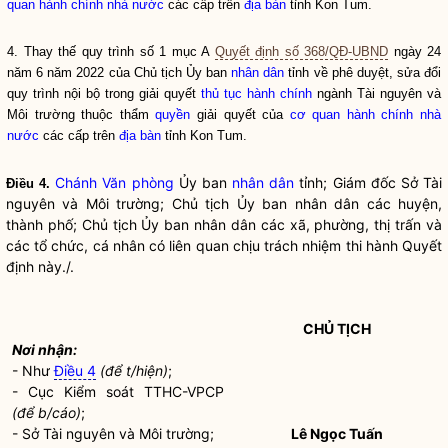
quan hành chính nhà nước
các cấp trên
địa bàn
tỉnh Kon Tum.
4. Thay thế quy trình số 1 mục A
Quyết định số 368/QĐ-UBND
ngày 24
năm 6 năm 2022 của Chủ tịch Ủy ban
nhân dân
tỉnh về phê duyệt, sửa đổi
quy trình nội bộ trong giải quyết
thủ tục hành chính
ngành Tài nguyên và
Môi trường thuộc thẩm
quyền
giải quyết của
cơ quan hành chính nhà
nước
các cấp trên
địa bàn
tỉnh Kon Tum.
Chánh Văn phòng
Ủy ban
nhân dân
tỉnh; Giám đốc Sở Tài
Điều 4.
nguyên và Môi trường; Chủ tịch Ủy ban
nhân dân
các huyện,
thành phố; Chủ tịch Ủy ban
nhân dân
các xã, phường, thị trấn và
các tổ chức, cá nhân có liên quan chịu trách nhiệm thi hành Quyết
định này./.
CHỦ TỊCH
Nơi nhận:
- Như
Điều 4
(để t/hiện)
;
- Cục Kiểm soát TTHC-VPCP
(để b/cáo)
;
- Sở Tài nguyên và Môi trường;
Lê Ngọc Tuấn