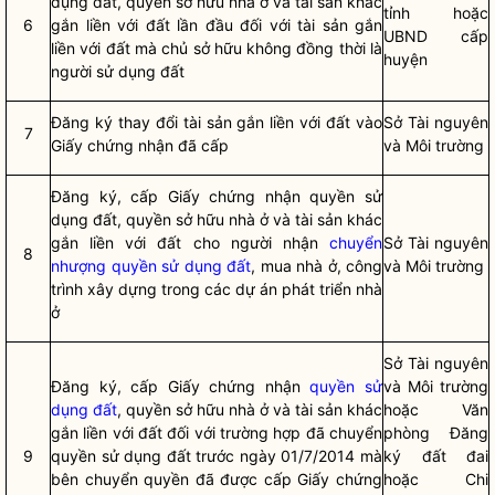
dụng đất, quyền sở hữu nhà ở và tài sản khác
tỉnh hoặc
6
gắn liền với đất lần đầu đối với tài sản gắn
UBND cấp
liền với đất mà chủ sở hữu không đồng thời là
huyện
người sử dụng đất
Đăng ký thay đổi tài sản gắn liền với đất vào
Sở Tài nguyên
7
Giấy chứng nhận đã cấp
và Môi trường
Đăng ký, cấp Giấy chứng nhận quyền sử
dụng đất, quyền sở hữu nhà ở và tài sản khác
gắn liền với đất cho người nhận
chuyển
Sở Tài nguyên
8
nhượng quyền sử dụng đất
, mua nhà ở, công
và Môi trường
trình xây dựng trong các dự án phát triển nhà
ở
Sở Tài nguyên
Đăng ký, cấp Giấy chứng nhận
quyền sử
và Môi trường
dụng đất
, quyền sở hữu nhà ở và tài sản khác
hoặc Văn
gắn liền với đất đối với trường hợp đã chuyển
phòng Đăng
9
quyền sử dụng đất
trước ngày 01/7/2014 mà
ký đất đai
bên chuyển quyền đã được cấp Giấy chứng
hoặc Chi