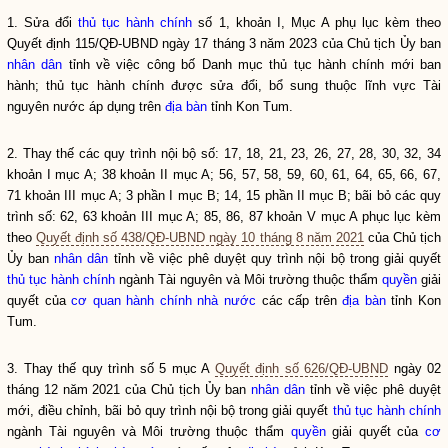
1. Sửa đổi
thủ tục hành chính
số 1, khoản I, Mục A phụ lục kèm theo
Quyết định 115/QĐ-UBND ngày 17 tháng 3 năm 2023 của Chủ tịch Ủy ban
nhân dân
tỉnh về việc công bố Danh mục
thủ tục hành chính
mới ban
hành;
thủ tục hành chính
được sửa đổi, bổ sung thuộc lĩnh vực Tài
nguyên nước áp dụng trên
địa bàn
tỉnh Kon Tum.
2. Thay thế các quy trình nội bộ số: 17, 18, 21, 23, 26, 27, 28, 30, 32, 34
khoản I mục A; 38 khoản II mục A; 56, 57, 58, 59, 60, 61, 64, 65, 66, 67,
71 khoản III mục A; 3 phần I mục B; 14, 15 phần II mục B; bãi bỏ các quy
trình số: 62, 63 khoản III mục A; 85, 86, 87 khoản V mục A phục lục kèm
theo
Quyết định số 438/QĐ-UBND ngày 10 tháng 8 năm 2021
của Chủ tịch
Ủy ban
nhân dân
tỉnh về việc phê duyệt quy trình nội bộ trong giải quyết
thủ tục hành chính
ngành Tài nguyên và Môi trường thuộc thẩm
quyền
giải
quyết của
cơ quan hành chính nhà nước
các cấp trên
địa bàn
tỉnh Kon
Tum.
3. Thay thế quy trình số 5 mục A
Quyết định số 626/QĐ-UBND
ngày 02
tháng 12 năm 2021 của Chủ tịch Ủy ban
nhân dân
tỉnh về việc phê duyệt
mới, điều chỉnh, bãi bỏ quy trình nội bộ trong giải quyết
thủ tục hành chính
ngành Tài nguyên và Môi trường thuộc thẩm
quyền
giải quyết của
cơ