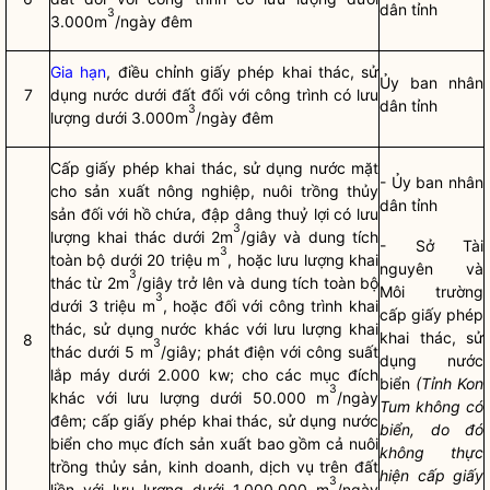
dân
tỉnh
3
3.000m
/ngày đêm
Gia hạn
, điều chỉnh giấy phép khai thác, sử
Ủy ban
nhân
7
dụng nước dưới đất đối với công trình có lưu
dân
tỉnh
3
lượng dưới 3.000m
/ngày đêm
Cấp giấy phép khai thác, sử dụng nước mặt
- Ủy ban
nhân
cho sản xuất nông nghiệp, nuôi trồng thủy
dân
tỉnh
sản đối với hồ chứa, đập dâng thuỷ lợi có lưu
3
lượng khai thác dưới 2m
/giây và dung tích
- Sở Tài
3
toàn bộ dưới 20 triệu m
, hoặc lưu lượng khai
nguyên và
3
thác từ 2m
/giây trở lên và dung tích toàn bộ
Môi trường
3
dưới 3 triệu m
, hoặc đối với công trình khai
cấp giấy phép
thác, sử dụng nước khác với lưu lượng khai
khai thác, sử
8
3
thác dưới 5 m
/giây; phát điện với công suất
dụng nước
lắp máy dưới 2.000 kw; cho các mục đích
biển
(Tỉnh Kon
3
khác với lưu lượng dưới 50.000 m
/ngày
Tum không có
đêm; cấp giấy phép khai thác, sử dụng nước
biển, do đó
biển cho mục đích sản xuất bao gồm cả nuôi
không thực
trồng thủy sản, kinh doanh, dịch vụ trên đất
hiện cấp gi
ấ
y
3
liền với lưu lượng dưới 1.000.000 m
/ngày