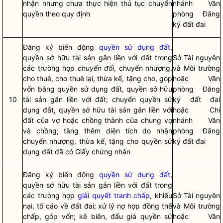
nhận nhưng chưa thực hiện thủ tục chuyển
nhánh Văn
quyền theo quy định
phòng Đăng
ký đất đai
Đăng ký biến động
quyền sử dụng đất
,
quyền sở hữu tài sản gắn liền với đất trong
Sở Tài nguyên
các trường hợp
chuyển đổi
, chuyển nhượng,
và Môi trường
cho thuê, cho thuê lại, thừa kế, tặng cho, góp
hoặc Văn
vốn bằng
quyền sử dụng đất
, quyền sở hữu
phòng Đăng
10
tài sản gắn liền với đất; chuyển
quyền sử
ký đất đai
dụng đất
, quyền sở hữu tài sản gắn liền với
hoặc Chi
đất của vợ hoặc chồng thành của chung vợ
nhánh Văn
và chồng; tăng thêm diện tích do nhận
phòng Đăng
chuyển nhượng, thừa kế, tặng cho
quyền sử
ký đất đai
dụng đất
đã có Giấy chứng nhận
Đăng ký biến động
quyền sử dụng đất
,
quyền sở hữu tài sản gắn liền với đất trong
các trường hợp
giải quyết tranh chấp
, khiếu
Sở Tài nguyên
nại, tố cáo về đất đai; xử lý nợ hợp đồng thế
và Môi trường
chấp, góp vốn; kê biên, đấu giá
quyền sử
hoặc Văn