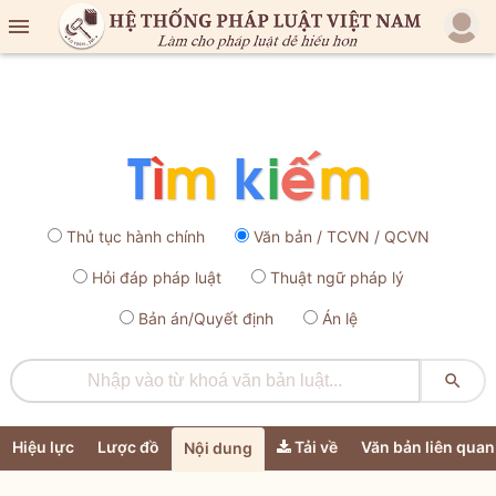

Thủ tục hành chính
Văn bản / TCVN / QCVN
Hỏi đáp pháp luật
Thuật ngữ pháp lý
Bản án/Quyết định
Án lệ

Hiệu lực
Lược đồ
Tải về
Văn bản liên quan
Nội dung