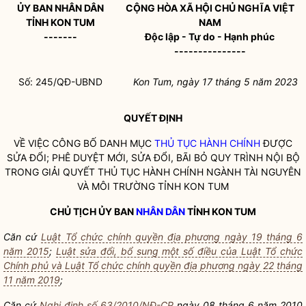
ỦY BAN
NHÂN DÂN
CỘNG HÒA XÃ HỘI CHỦ NGHĨA VIỆT
TỈNH KON TUM
NAM
-------
Độc lập - Tự do - Hạnh phúc
---------------
Số: 245/QĐ-UBND
Kon Tum, ngày
17
tháng
5
năm 2023
QUYẾT ĐỊNH
VỀ VIỆC CÔNG BỐ DANH MỤC
THỦ TỤC HÀNH CHÍNH
ĐƯỢC
SỬA ĐỔI; PHÊ DUYỆT MỚI, SỬA ĐỔI, BÃI BỎ QUY TRÌNH NỘI BỘ
TRONG GIẢI QUYẾT
THỦ TỤC HÀNH CHÍNH
NGÀNH TÀI NGUYÊN
VÀ MÔI TRƯỜNG TỈNH KON TUM
CHỦ TỊCH ỦY BAN
NHÂN DÂN
TỈNH KON TUM
Căn cứ
Luật Tổ chức chính quyền địa phương ngày 19 tháng 6
năm 2015
;
Luật sửa đổi, bổ sung một số điều của Luật Tổ chức
Chính phủ và Luật Tổ chức chính quyền địa phương ngày 22 tháng
11 năm 2019
;
Căn cứ
Nghị định số 63/2010/NĐ-CP
ngày 08 tháng 6 năm 2010