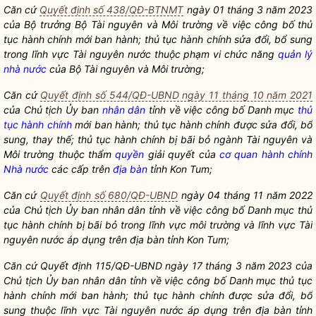
Căn cứ
Quyết định số 438/QĐ-BTNMT
ngày 01 tháng 3 năm 2023
của
Bộ trưởng
Bộ Tài nguyên và Môi trường về việc công bố
thủ
tục hành chính
mới ban hành;
thủ tục hành chính
sửa đổi, bổ sung
trong lĩnh vực Tài nguyên nước thuộc phạm vi chức năng
quản lý
nhà nước
của Bộ Tài nguyên và Môi trường;
Căn cứ
Quyết định số 544/QĐ-UBND ngày 11 tháng 10 năm 2021
của Chủ tịch Ủy ban
nhân dân
tỉnh về việc công bố Danh mục
thủ
tục hành chính
mới ban hành;
thủ tục hành chính
được sửa đổi, bổ
sung, thay thế;
thủ tục hành chính
bị bãi bỏ ngành Tài nguyên và
Môi trường thuộc thẩm
quyền
giải quyết của
cơ quan hành chính
Nhà nước
các cấp trên
địa bàn
tỉnh Kon Tum;
Căn cứ
Quyết định số 680/QĐ-UBND
ngày 04 tháng 11 năm 2022
của Chủ tịch Ủy ban
nhân dân
tỉnh về việc công bố Danh mục
thủ
tục hành chính
bị bãi bỏ trong lĩnh vực môi trường và lĩnh vực Tài
nguyên nước áp dụng trên
địa bàn
tỉnh Kon Tum;
Căn cứ Quyết định 115/QĐ-UBND ngày 17 tháng 3 năm 2023 của
Chủ tịch Ủy ban
nhân dân
tỉnh về việc công bố Danh mục
thủ tục
hành chính
mới ban hành;
thủ tục hành chính
được sửa đổi, bổ
sung thuộc lĩnh vực Tài nguyên nước áp dụng trên
địa bàn
tỉnh