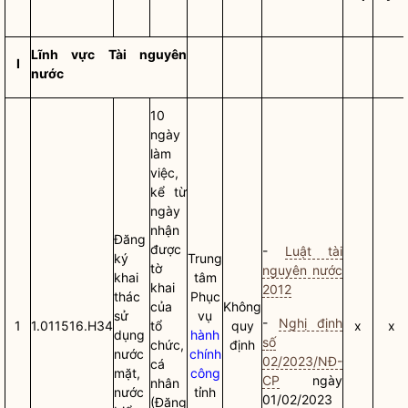
Lĩnh vực Tài nguyên
I
nước
10
ngày
làm
việc,
kể từ
ngày
nhận
Đăng
được
-
Luật tài
ký
Trung
tờ
nguyên nước
khai
tâm
khai
2012
thác
Phục
của
Không
sử
vụ
-
Nghị định
1
1.011516.H34
tổ
quy
x
x
dụng
hành
số
chức,
định
nước
chính
02/2023/NĐ-
cá
mặt,
công
CP
ngày
nhân
nước
tỉnh
01/02/2023
(Đăng