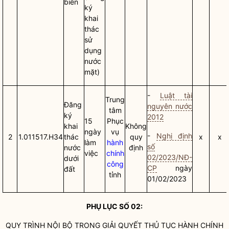
biển
ký
khai
thác
sử
dụng
nước
mặt)
-
Luật tài
Trung
Đăng
nguyên nước
tâm
ký
2012
15
Phục
khai
Không
ngày
vụ
-
Nghị định
2
1.011517.H34
thác
quy
x
x
làm
hành
số
nước
định
việc
chính
02/2023/NĐ-
dưới
công
CP
ngày
đất
tỉnh
01/02/2023
PHỤ LỤC SỐ 02:
QUY TRÌNH NỘI BỘ TRONG GIẢI QUYẾT
THỦ TỤC HÀNH CHÍNH