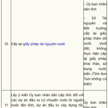
- Ủy ban
nhân
dân
tỉnh
- Sở Tài
nguyên và
Môi trường
cấp lại giấy
phép thăm dò
nước dưới
10
Cấp lại
giấy phép tài nguyên nước
đất; không
thực hiện cấp
lại giấy phép
khai thác, sử
dụng nước
biển
(Tỉnh Kon
Tum không có
biển)
Lấy ý kiến Ủy ban nhân dân cấp tỉnh đối với
các dự án đầu tư có chuyển nước từ nguồn
Ủy ban
nhân
11
nước liên tỉnh, dự án đầu tư xây dựng hồ,
dân
tỉnh