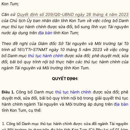
Kon Tum;
Căn cứ
Quyết định số 209/QĐ-UBND ngày 28 tháng 4 năm 2023
của Chủ tịch Ủy ban
nhân dân
tỉnh Kon Tum về việc công bố Danh
mục
thủ tục hành chính
được sửa đổi, bổ sung
lĩnh vực Tài nguyên
nước áp dụng trên
địa bàn
tỉnh Kon Tum;
Theo đề nghị của Giám đốc Sở Tài nguyên và Môi trường tại Tờ
trình số 161/TTr-STNMT ngày 10 tháng 5 năm 2023 về việc công
bố Danh mục
thủ tục hành chính
được sửa đổi; phê duyệt mới, sửa
đổi, bãi bỏ quy trình nội bộ thực hiện các
thủ tục hành chính
của
ngành Tài nguyên và Môi trường tỉnh Kon Tum.
QUYẾT ĐỊNH:
Công bố Danh mục
thủ tục hành chính
được sửa đổi; phê
Điều 1.
duyệt mới, sửa đổi, bãi bỏ quy trình nội bộ trong giải quyết
thủ tục
hành chính
ngành Tài nguyên và Môi trường áp dụng trên
địa bàn
tỉnh Kon Tum, cụ thể:
1. Công bố Danh mục
thủ tục hành chính
được sửa đổi ngành Tài nguyên
và Môi trường áp dụng trên
địa bàn
tỉnh Kon Tum
(Có Phụ lục số 01 kèm