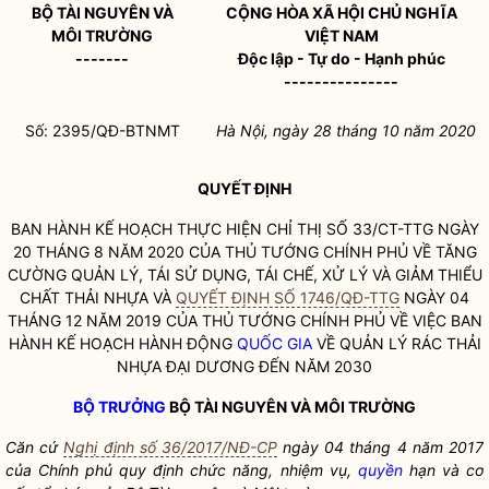
BỘ TÀI NGUYÊN VÀ
CỘNG HÒA XÃ HỘI CHỦ NGHĨA
MÔI TRƯỜNG
VIỆT NAM
-------
Độc lập - Tự do - Hạnh phúc
---------------
Số: 2395/QĐ-BTNMT
Hà Nội, ngày 28 tháng 10 năm 2020
QUYẾT ĐỊNH
BAN HÀNH KẾ HOẠCH THỰC HIỆN CHỈ THỊ SỐ 33/CT-TTG NGÀY
20 THÁNG 8 NĂM 2020 CỦA THỦ TƯỚNG CHÍNH PHỦ VỀ TĂNG
CƯỜNG QUẢN LÝ, TÁI SỬ DỤNG, TÁI CHẾ, XỬ LÝ VÀ GIẢM THIỂU
CHẤT THẢI NHỰA VÀ
QUYẾT ĐỊNH SỐ 1746/QĐ-TTG
NGÀY 04
THÁNG 12 NĂM 2019 CỦA THỦ TƯỚNG CHÍNH PHỦ VỀ VIỆC BAN
HÀNH KẾ HOẠCH HÀNH ĐỘNG
QUỐC GIA
VỀ QUẢN LÝ RÁC THẢI
NHỰA ĐẠI DƯƠNG ĐẾN NĂM 2030
BỘ TRƯỞNG
BỘ TÀI NGUYÊN VÀ MÔI TRƯỜNG
Căn cứ
Nghị định số 36/2017/NĐ-CP
ngày 04 tháng 4 năm 2017
của Chính phủ quy định chức năng, nhiệm vụ,
quyền
hạn và cơ