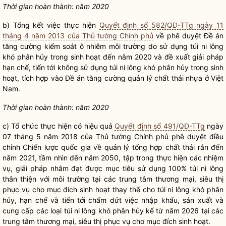
Thời gian hoàn thành: năm 2020
b) Tổng kết việc thực hiện
Quyết định số 582/QĐ-TTg ngày 11
tháng 4 năm 2013 của Thủ tướng Chính phủ
về phê duyệt Đề án
tăng cường kiểm soát ô nhiễm môi trường do sử dụng túi ni lông
khó phân hủy trong sinh hoạt đến năm 2020 và đề xuất giải pháp
hạn chế, tiến tới không sử dụng túi ni lông khó phân hủy trong sinh
hoạt, tích hợp vào Đề án tăng cường quản lý chất thải nhựa ở Việt
Nam.
Thời gian hoàn thành: năm 2020
c) Tổ chức thực hiện có hiệu quả
Quyết định số 491/QĐ-TTg
ngày
07 tháng 5 năm 2018 của Thủ tướng Chính phủ phê duyệt điều
chỉnh Chiến lược
quốc gia
về quản lý tổng hợp chất thải rắn đến
năm 2021, tầm nhìn đến năm 2050, tập trong thực hiện các nhiệm
vụ, giải pháp nhằm đạt được mục tiêu sử dụng 100% túi ni lông
thân thiện với môi trường tại các trung tâm thương mại, siêu thị
phục vụ cho mục đích sinh hoạt thay thế cho túi ni lông khó phân
hủy, hạn chế và tiến tới chấm dứt việc nhập khẩu, sản xuất và
cung cấp các loại túi ni lông khó phân hủy kể từ năm 2026 tại các
trung tâm thương mại, siêu thị phục vụ cho mục đích sinh hoạt.