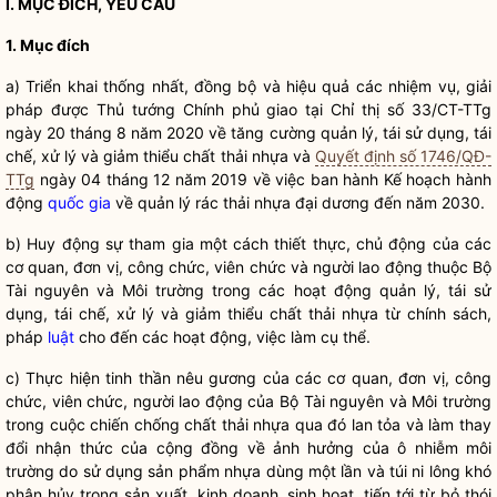
I. MỤC ĐÍCH, YÊU CẦU
1. Mục đích
a) Triển khai thống nhất, đồng bộ và hiệu quả các nhiệm vụ, giải
pháp được Thủ tướng Chính phủ giao tại Chỉ thị số 33/CT-TTg
ngày 20 tháng 8 năm 2020 về tăng cường quản lý, tái sử dụng, tái
chế, xử lý và giảm thiểu chất thải nhựa và
Quyết định số 1746/QĐ-
TTg
ngày 04 tháng 12 năm 2019 về việc ban hành Kế hoạch hành
động
quốc gia
về quản lý rác thải nhựa đại dương đến năm 2030.
b) Huy động sự tham gia một cách thiết thực, chủ động của các
cơ quan, đơn vị, công chức, viên chức và người lao động thuộc Bộ
Tài nguyên và Môi trường trong các hoạt động quản lý, tái sử
dụng, tái chế, xử lý và giảm thiểu chất thải nhựa từ chính sách,
pháp
luật
cho đến các hoạt động, việc làm cụ thể.
c) Thực hiện tinh thần nêu gương của các cơ quan, đơn vị, công
chức, viên chức, người lao động của Bộ Tài nguyên và Môi trường
trong cuộc chiến chống chất thải nhựa qua đó lan tỏa và làm thay
đổi nhận thức của cộng đồng về ảnh hưởng của ô nhiễm môi
trường do sử dụng sản phẩm nhựa dùng một lần và túi ni lông khó
phân hủy trong sản xuất, kinh doanh, sinh hoạt, tiến tới từ bỏ thói