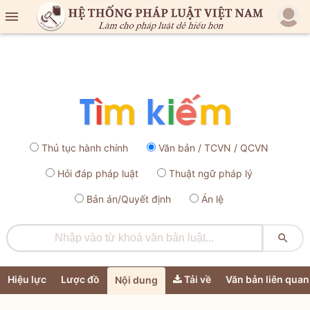

Thủ tục hành chính
Văn bản / TCVN / QCVN
Hỏi đáp pháp luật
Thuật ngữ pháp lý
Bản án/Quyết định
Án lệ

Hiệu lực
Lược đồ
Tải về
Văn bản liên quan
Nội dung