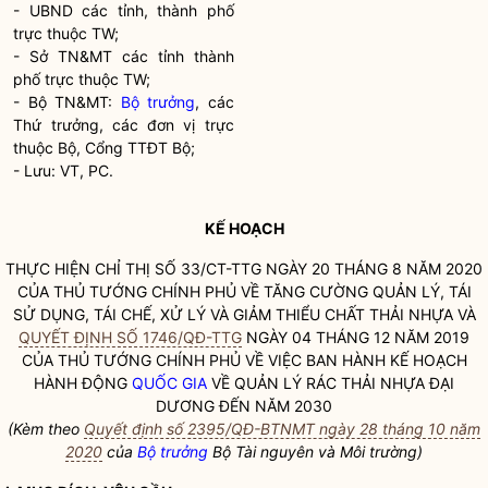
- UBND các tỉnh, thành phố
trực thuộc TW;
- Sở TN&MT các tỉnh thành
phố trực thuộc TW;
- Bộ TN&MT:
Bộ trưởng
, các
Thứ trưởng, các đơn vị trực
thuộc Bộ, Cổng TTĐT Bộ;
- Lưu: VT, PC.
KẾ HOẠCH
THỰC HIỆN CHỈ THỊ SỐ 33/CT-TTG NGÀY 20 THÁNG 8 NĂM 2020
CỦA THỦ TƯỚNG CHÍNH PHỦ VỀ TĂNG CƯỜNG QUẢN LÝ, TÁI
SỬ DỤNG, TÁI CHẾ, XỬ LÝ VÀ GIẢM THIỂU CHẤT THẢI NHỰA VÀ
QUYẾT ĐỊNH SỐ 1746/QĐ-TTG
NGÀY 04 THÁNG 12 NĂM 2019
CỦA THỦ TƯỚNG CHÍNH PHỦ VỀ VIỆC BAN HÀNH KẾ HOẠCH
HÀNH ĐỘNG
QUỐC GIA
VỀ QUẢN LÝ RÁC THẢI NHỰA ĐẠI
DƯƠNG ĐẾN NĂM 2030
(Kèm theo
Quyết định số 2395/QĐ-BTNMT ngày 28 tháng 10 năm
2020
của
Bộ trưởng
Bộ Tài nguyên và Môi trường)