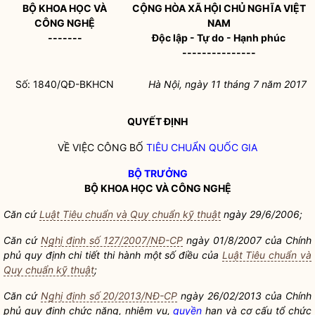
BỘ KHOA HỌC VÀ
CỘNG HÒA XÃ HỘI CHỦ NGHĨA VIỆT
CÔNG NGHỆ
NAM
-------
Độc lập - Tự do - Hạnh phúc
---------------
Số: 1840/QĐ-BKHCN
Hà Nội
, ngày 11
tháng 7
năm 2017
QUYẾT ĐỊNH
VỀ VIỆC CÔNG BỐ
TIÊU CHUẨN
QUỐC GIA
BỘ TRƯỞNG
BỘ KHOA HỌC VÀ CÔNG NGHỆ
Căn cứ
Luật Tiêu chuẩn và Quy chuẩn kỹ thuật
ngày 29/6/2006;
Căn cứ
Nghị định số 127/2007/NĐ-CP
ngày 01/8/2007 của Chính
phủ quy định chi tiết thi hành một số điều của
Luật Tiêu chuẩn và
Quy chuẩn kỹ thuật
;
Căn cứ
Nghị định số 20/2013/NĐ-CP
ngày 26/02/2013 của Chính
phủ quy định chức năng, nhiệm vụ,
quyền
hạn và cơ cấu tổ chức