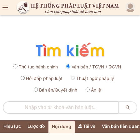

Thủ tục hành chính
Văn bản / TCVN / QCVN
Hỏi đáp pháp luật
Thuật ngữ pháp lý
Bản án/Quyết định
Án lệ

Hiệu lực
Lược đồ
Tải về
Văn bản liên quan
Nội dung