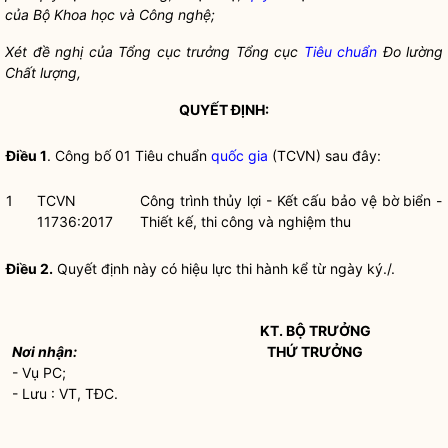
của Bộ Khoa học và Công nghệ;
Xét đề nghị của Tổng cục trưởng Tổng cục
Tiêu chuẩn
Đo lường
Chất lượng,
QUYẾT ĐỊNH:
Điều 1
. Công bố 01
Tiêu chuẩn
quốc gia
(TCVN) sau đây:
1
TCVN
Công trình thủy lợi - Kết cấu bảo vệ bờ biển -
11736:2017
Thiết kế, thi công và nghiệm thu
Điều 2.
Quyết định này có hiệu lực thi hành kể từ ngày ký./.
KT.
BỘ TRƯỞNG
Nơi nhận:
THỨ TRƯỞNG
- Vụ PC;
- Lưu : VT, TĐC.