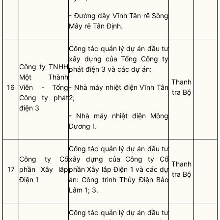
- Đường dây Vĩnh Tân rẽ Sông
Mây rẽ Tân Định.
Công tác
quản lý
dự án đầu tư
xây dựng
của Tổng Công ty
Công ty TNHH
phát điện 3 và các dự án:
Một Thành
Thanh
16
Viên - Tổng
- Nhà máy nhiệt điện Vĩnh Tân
tra Bộ
Công ty phát
2;
điện 3
- Nhà máy nhiệt điện Mông
Dương I.
Công tác
quản lý
dự án đầu tư
Công ty Cổ
xây dựng
của Công ty Cổ
Thanh
17
phần Xây lắp
phần Xây lắp Điện 1 và các dự
tra Bộ
Điện 1
án: Công trình Thủy Điện Bảo
Lâm 1; 3.
Công tác
quản lý
dự án đầu tư