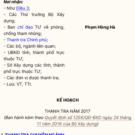
Nơi nhận:
- Như
Điều 3
;
- Các Thứ trưởng Bộ Xây
dựng;
- Ban
chỉ đạo
TƯ về phòng,
Phạm Hồng Hà
chống tham nhũng;
-
Thanh tra Chính phủ
;
- Các bộ, ngành liên quan;
- UBND tỉnh, thành phố trực
thuộc TƯ;
- Sở Xây dựng các tỉnh, thành
phố trực thuộc TƯ;
- Các đơn vị được thanh tra;
- Lưu: VT, TTr.
KẾ HOẠCH
THANH TRA NĂM 2017
(Ban hành kèm theo
Quyết định số 1256/QĐ-BXD ngày 24 tháng
11 năm 2016 của Bộ Xây dựng
)
I.
THANH TRA CHUYÊN NGÀNH