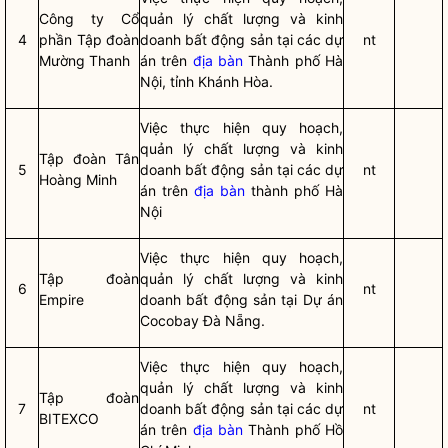
Công ty Cổ
quản lý chất lượng và kinh
4
phần Tập đoàn
doanh bất động sản tại các dự
nt
Mường Thanh
án trên
địa bàn
Thành phố Hà
Nội, tỉnh Khánh Hòa.
Việc thực hiện quy hoạch,
quản lý chất lượng và kinh
Tập đoàn Tân
5
doanh bất động sản tại các dự
nt
Hoàng Minh
án trên
địa bàn
thành phố Hà
Nội
Việc thực hiện quy hoạch,
Tập đoàn
quản lý chất lượng và kinh
6
nt
Empire
doanh bất động sản tại Dự án
Cocobay Đà Nẵng.
Việc thực hiện quy hoạch,
quản lý chất lượng và kinh
Tập đoàn
7
doanh bất động sản tại các dự
nt
BITEXCO
án trên
địa bàn
Thành phố Hồ