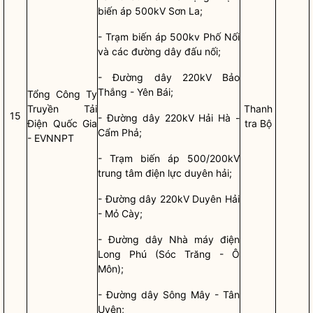
biến áp 500kV Sơn La;
- Trạm biến áp 500kv Phố Nối
và các đường dây đấu nối;
- Đường dây 220kV Bảo
Thắng - Yên Bái;
Tổng Công Ty
Truyền Tải
Thanh
15
- Đường dây 220kV Hải Hà -
Điện
Quốc Gia
tra Bộ
Cẩm Phả;
- EVNNPT
- Trạm biến áp 500/200kV
trung tâm điện lực duyên hải;
- Đường dây 220kV Duyên Hải
- Mỏ Cày;
- Đường dây Nhà máy điện
Long Phú (Sóc Trăng - Ô
Môn);
- Đường dây Sông Mây - Tân
Uyên;