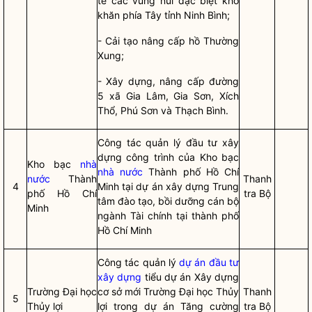
tế các vùng núi đặc biệt khó
khăn phía Tây tỉnh Ninh Bình;
- Cải tạo nâng cấp hồ Thường
Xung;
- Xây dựng, nâng cấp đường
5 xã Gia Lâm, Gia Sơn, Xích
Thổ, Phú Sơn và Thạch Bình.
Công tác
quản lý đầu tư xây
dựng công trình của Kho bạc
Kho bạc
nhà
nhà nước
Thành phố Hồ Chí
nước
Thành
Thanh
4
Minh tại dự án xây dựng Trung
phố Hồ Chí
tra Bộ
tâm đào tạo, bồi dưỡng cán bộ
Minh
ngành Tài chính tại thành phố
Hồ Chí Minh
Công tác
quản lý
dự án đầu tư
xây dựng
tiểu dự án Xây dựng
Trường Đại học
cơ sở mới Trường Đại học Thủy
Thanh
5
Thủy lợi
lợi trong dự án Tăng cường
tra Bộ