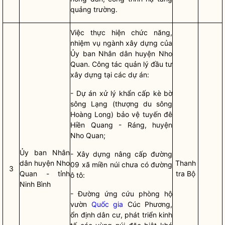
quảng trường.
Việc thực hiện chức năng,
nhiệm vụ ngành xây dựng của
Ủy ban
Nhân dân
huyện Nho
Quan.
Công tác
quản lý đầu tư
xây dựng tại các dự án:
- Dự án xử lý khẩn cấp kè bờ
sông Lạng (thượng du sông
Hoàng Long) bảo vệ tuyến đê
Hiền Quang - Ráng, huyện
Nho Quan;
Ủy ban
Nhân
- Xây dựng nâng cấp đường
dân
huyện Nho
Thanh
09 xã miền núi chưa có đường
3
Quan - tỉnh
tra Bộ
ô tô:
Ninh Bình
- Đường ứng cứu phòng hộ
vườn
Quốc gia
Cúc Phương,
ổn định dân cư, phát triển kinh