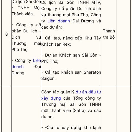
Du lịch Sài Gòn
Du lịch Sài Gòn TNHH MTV,
- TNHH Một
Công ty cổ phần Du lịch dịch
Thành viên.
vụ thương mại Phú Thọ, Công
ty
Liên doanh
Đại Dương và
- Công ty cổ
các dự án:
phần Du lịch -
Thanh
8
Dịch vụ
tra Bộ
- Cải tạo, nâng cấp Khu Tây
Thương mại
Khách sạn Rex;
Phú Thọ
- Dự án Khách sạn Sài Gòn -
- Công ty
Liên
Phú Thọ;
doanh
Đại
- Cải tạo khách sạn Sheraton
Dương
Saigon.
Công tác
quản lý
dự án đầu tư
xây dựng
của Tổng công ty
Thương mại Sài Gòn TNHH
một thành viên (Satra) và các
dự án:
- Đầu tư xây dựng kho lạnh