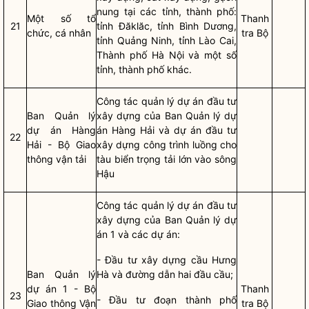
nung tại các tỉnh, thành phố:
Một số tổ
Thanh
21
tỉnh Đăklăc, tỉnh Bình Dương,
chức, cá nhân
tra Bộ
tỉnh Quảng Ninh, tỉnh Lào Cai,
Thành phố Hà Nội và một số
tỉnh, thành phố khác.
Công tác
quản lý
dự án đầu tư
Ban Quản lý
xây dựng
của Ban Quản lý dự
dự án Hàng
án Hàng Hải và
dự án đầu tư
22
Hải - Bộ Giao
xây dựng
công trình luồng cho
thông vận tải
tàu biển trọng tải lớn vào sông
Hậu
Công tác
quản lý
dự án đầu tư
xây dựng
của Ban Quản lý dự
án 1 và các dự án:
- Đầu tư xây dựng cầu Hưng
Ban Quản lý
Hà và đường dẫn hai đầu cầu;
dự án 1 - Bộ
Thanh
23
- Đầu tư đoạn thành phố
Giao thông Vận
tra Bộ