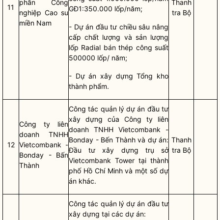
phần Công
Thanh
11
GĐ1:350.000 lốp/năm;
nghiệp Cao su
tra Bộ
miền Nam
- Dự án đầu tư chiều sâu nâng
cấp chất lượng và sản lượng
lốp Radial bán thép công suất
500000 lốp/ năm;
- Dự án xây dựng Tổng kho
thành phẩm.
Công tác
quản lý
dự án đầu tư
xây dựng
của Công ty
liên
Công ty
liên
doanh
TNHH Vietcombank -
doanh
TNHH
Bonday - Bến Thành và dự án:
Thanh
12
Vietcombank -
Đầu tư xây dựng trụ sở
tra Bộ
Bonday - Bấn
Vietcombank Tower tại thành
Thành
phố Hồ Chí Minh và một số dự
án khác.
Công tác
quản lý
dự án đầu tư
xây dựng
tại các dự án: