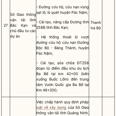
- Đường cứu hộ, cứu nạn vùng
sạt lở, lũ quét huyện Pác Nặm;
Sở Giao thông
vận tải tỉnh
- Cải tạo, nâng cấp Đường tỉnh
Thanh
27
Bắc Kạn và
258B tỉnh Bắc Kạn;
tra Bộ
chủ đầu tư các
dự án
- Hệ thống thoát lũ vượt
đường cứu hộ cứu nạn Đường
Bộc Bộ - Bằng Thành, huyện
Pác Nặm;
- Cải tạo, sửa chữa ĐT258
đoạn từ điểm đầu khu du lịch
Ba Bể tại km 42+00 (bến
xuống Buốc Lốm) đến trung
tâm Vườn
Quốc gia
Ba Bể tại
Km 48+200;
Việc
chấp hành
quy định pháp
luật về xây dựng
của Sở Giao
thông vận tải tỉnh Quảng Ninh.