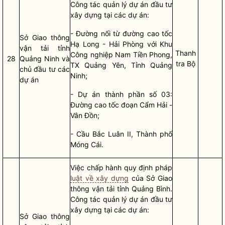
Công tác
quản lý
dự án đầu tư
xây dựng
tại các dự án:
- Đường nối từ đường cao tốc
Sở Giao thông
Hạ Long - Hải Phòng với Khu
vận tải tỉnh
Thanh
Công nghiệp Nam Tiền Phong,
28
Quảng Ninh và
tra Bộ
TX Quảng Yên, Tỉnh Quảng
chủ đầu tư các
Ninh;
dự án
- Dự án thành phần số 03:
Đường cao tốc đoạn Cẩm Hải -
Vân Đồn;
- Cầu Bắc Luân II, Thành phố
Móng Cái.
Việc
chấp hành
quy định pháp
luật về xây dựng
của Sở Giao
thông vận tải tỉnh Quảng Bình.
Công tác
quản lý
dự án đầu tư
xây dựng
tại các dự án:
Sở Giao thông