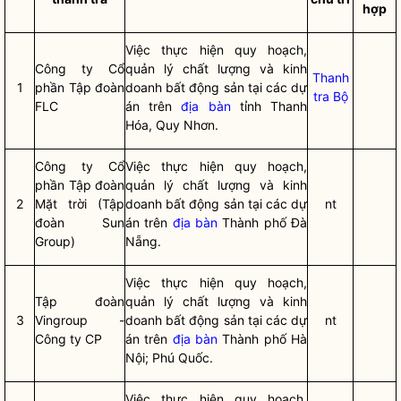
hợ
p
Việc thực hiện quy hoạch,
Công ty Cổ
quản lý chất lượng và kinh
Thanh
1
phần Tập đoàn
doanh bất động sản tại các dự
tra Bộ
FLC
án trên
địa bàn
tỉnh Thanh
Hóa, Quy Nhơn.
Công ty Cổ
Việc thực hiện quy hoạch,
phần Tập đoàn
quản lý chất lượng và kinh
2
Mặt trời (Tập
doanh bất động sản tại các dự
nt
đoàn Sun
án trên
địa bàn
Thành phố Đà
Group)
Nẵng.
Việc thực hiện quy hoạch,
Tập đoàn
quản lý chất lượng và kinh
3
Vingroup -
doanh bất động sản tại các dự
nt
Công ty CP
án trên
địa bàn
Thành phố Hà
Nội; Phú Quốc.
Việc thực hiện quy hoạch,