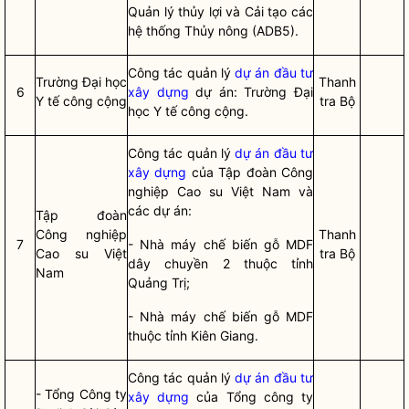
Quản lý thủy lợi và Cải tạo các
hệ thống Thủy nông (ADB5).
Công tác
quản lý
dự án đầu tư
Trường Đại học
Thanh
6
xây dựng
dự án: Trường Đại
Y tế công cộng
tra Bộ
học Y tế công cộng.
Công tác
quản lý
dự án đầu tư
xây dựng
của Tập đoàn Công
nghiệp Cao su Việt Nam và
các dự án:
Tập đoàn
Công nghiệp
Thanh
7
- Nhà máy chế biến gỗ MDF
Cao su Việt
tra Bộ
dây chuyền 2 thuộc tỉnh
Nam
Quảng Trị;
- Nhà máy chế biến gỗ MDF
thuộc tỉnh Kiên Giang.
Công tác
quản lý
dự án đầu tư
- Tổng Công ty
xây dựng
của Tổng công ty