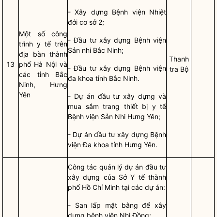
- Xây dựng Bệnh viện Nhiệt
đới cơ sở 2;
Một số công
- Đầu tư xây dựng Bệnh viện
trình y tế trên
Sản nhi Bắc Ninh;
địa bàn
thành
Thanh
13
phố Hà Nội và
- Đầu tư xây dựng Bệnh viện
tra Bộ
các tỉnh Bắc
đa khoa tỉnh Bắc Ninh.
Ninh, Hưng
Yên
-
Dự án đầu tư xây dựng
và
mua sắm trang thiết bị y tế
Bệnh viện Sản Nhi Hưng Yên;
-
Dự án đầu tư xây dựng
Bệnh
viện Đa khoa tỉnh Hưng Yên.
Công tác
quản lý
dự án đầu tư
xây dựng
của Sở Y tế thành
phố Hồ Chí Minh tại các dự án:
- San lấp mặt bằng để xây
dựng bệnh viện Nhi Đồng;