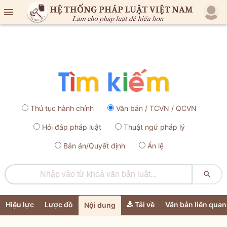

Thủ tục hành chính
Văn bản / TCVN / QCVN
Hỏi đáp pháp luật
Thuật ngữ pháp lý
Bản án/Quyết định
Án lệ

Hiệu lực
Lược đồ
Tải về
Văn bản liên quan
Nội dung