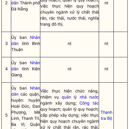
2
dân
Thành phố
nt
việc thực hiện quy hoạch
Đà Nẵng
chuyên ngành xử lý chất thải
rắn, rác thải, nước thải, nghĩa
trang đô thị.
Ủy ban
Nhân
3
dân
tỉnh Bình
nt
nt
Thuận
Ủy ban
Nhân
4
dân
tỉnh Kiên
nt
nt
Giang
Ủy ban
Nhân
Việc thực hiện chức năng,
dân
các quận,
nhiệm vụ
quản lý nhà nước
huyện: huyện
ngành xây dựng;
Công tác
Hoài Đức, Đan
quy hoạch; quản lý quy hoạch;
Phượng, Mê
Thanh
5
cấp phép xây dựng; việc thực
Linh, Thanh Trì,
tra Bộ
hiện quy hoạch chuyên ngành
Ba Vì; Quận
xử lý chất thải rắn, rác thải,