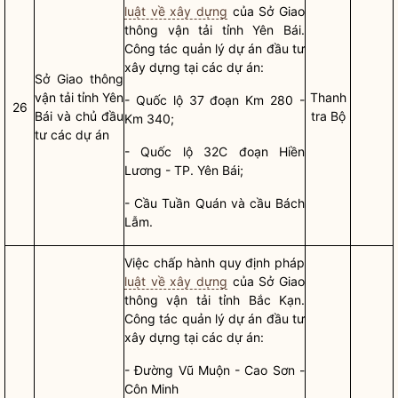
luật về xây dựng
của Sở Giao
thông vận tải tỉnh Yên Bái.
Công tác quản lý
dự án đầu tư
xây dựng
tại các dự án:
Sở Giao thông
vận tải tỉnh Yên
Thanh
- Quốc lộ 37 đoạn Km 280 -
26
Bái và chủ đầu
tra Bộ
Km 340;
tư các dự án
- Quốc lộ 32C đoạn Hiền
Lương - TP. Yên Bái;
- Cầu Tuần Quán và cầu Bách
Lẫm.
Việc
chấp hành
quy định pháp
luật về xây dựng
của Sở Giao
thông vận tải tỉnh Bắc Kạn.
Công tác
quản lý
dự án đầu tư
xây dựng
tại các dự án:
- Đường Vũ Muộn - Cao Sơn -
Côn Minh