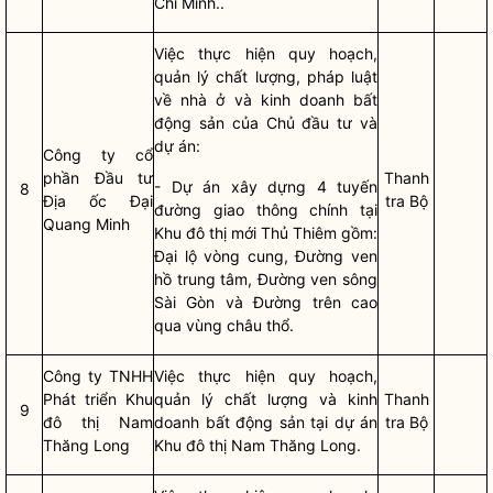
Chí Minh..
Việc thực hiện quy hoạch,
quản lý chất lượng, pháp
luật
về nhà ở và kinh doanh bất
động sản của Chủ đầu tư và
dự án:
Công ty cổ
phần Đầu tư
Thanh
- Dự án xây dựng 4 tuyến
8
Địa ốc Đại
tra Bộ
đường giao thông chính tại
Quang Minh
Khu đô thị mới Thủ Thiêm gồm:
Đại lộ vòng cung, Đường ven
hồ trung tâm, Đường ven sông
Sài Gòn và Đường trên cao
qua vùng châu thổ.
Công ty TNHH
Việc thực hiện quy hoạch,
Phát triển Khu
quản lý chất lượng và kinh
Thanh
9
đô thị Nam
doanh bất động sản tại dự án
tra Bộ
Thăng Long
Khu đô thị Nam Thăng Long.