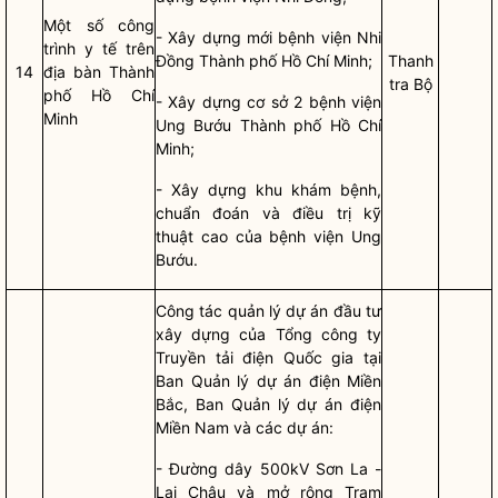
Một số công
- Xây dựng mới bệnh viện Nhi
trình y tế trên
Đồng Thành phố Hồ Chí Minh;
Thanh
14
địa bàn
Thành
tra Bộ
phố Hồ Chí
- Xây dựng cơ sở 2 bệnh viện
Minh
Ung Bướu Thành phố Hồ Chí
Minh;
- Xây dựng khu khám bệnh,
chuẩn đoán và điều trị kỹ
thuật cao của bệnh viện Ung
Bướu.
Công tác
quản lý
dự án đầu tư
xây dựng
của Tổng công ty
Truyền tải điện
Quốc gia
tại
Ban Quản lý dự án điện Miền
Bắc, Ban Quản lý dự án điện
Miền Nam và các dự án:
- Đường dây 500kV Sơn La -
Lai Châu và mở rộng Trạm