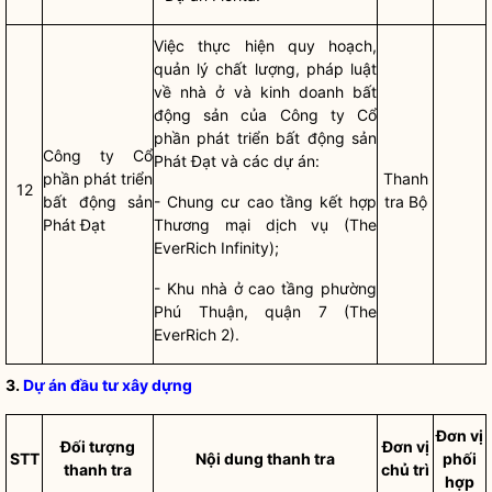
Việc thực hiện quy hoạch,
quản lý chất lượng, pháp
luật
về nhà ở và kinh doanh bất
động sản của Công ty Cổ
phần phát triển bất động sản
Công ty Cổ
Phát Đạt và các dự án:
phần phát triển
Thanh
12
bất động sản
- Chung cư cao tầng kết hợp
tra Bộ
Phát Đạt
Thương mại dịch vụ (The
EverRich Infinity);
- Khu nhà ở cao tầng phường
Phú Thuận, quận 7 (The
EverRich 2).
3.
Dự án đầu tư xây dựng
Đơ
n vị
Đối tượng
Đơn vị
STT
Nội dung thanh tra
phối
thanh tra
chủ trì
hợp