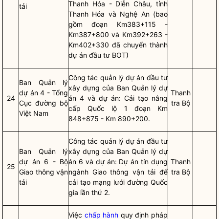
Thanh Hóa - Diễn Châu, tỉnh
tải
Thanh Hóa và Nghệ An (bao
gồm đoạn Km383+115 -
Km387+800 và Km392+263 -
Km402+330 đã chuyển thành
dự án đầu tư BOT)
Công tác
quản lý
dự án đầu tư
Ban Quản lý
xây dựng
của Ban Quản lý dự
dự án 4 - Tổng
Thanh
24
án 4 và dự án: Cải tạo nâng
Cục đường bộ
tra Bộ
cấp Quốc lộ 1 đoạn Km
Việt Nam
848+875 - Km 890+200.
Công tác
quản lý
dự án đầu tư
Ban Quản lý
xây dựng
của Ban Quản lý dự
dự án 6 - Bộ
án 6 và dự án: Dự án tín dụng
Thanh
25
Giao thông vận
ngành Giao thông vận tải để
tra Bộ
tải
cải tạo mạng lưới đường
Quốc
gia
lần thứ 2.
Việc
chấp hành
quy định pháp