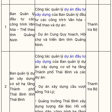
Công tác
quản lý
dự án đầu tư
Ban Quản lý
xây dựng
của Ban Quản lý đầu
đầu tư các
tư các công trình Văn hóa -
công trình Văn
Thanh
Thể thao và dự án:
1
hóa - Thể thao
tra Bộ
- Dự án Cung Quy hoạch, Hội
tỉnh Quảng
chợ và triển lãm tỉnh Quảng
Ninh
Ninh.
Công tác
quản lý
dự án đầu tư
xây dựng
của Ban quản lý dự
án xây dựng cơ sở hạ tầng
Thành phố Thái Bình và các
Ban quản lý dự
dự án:
án xây dựng
cơ sở hạ tầng
Thanh
2
- Dự án xây dựng cầu vượt
Thành phố
tra Bộ
sông Trà Lý;
Thái Bình tỉnh
Thái Bình
- Quảng trường Thái Bình xây
dựng tượng đài Bác Hồ với
nông dân, công trình hạ tầng