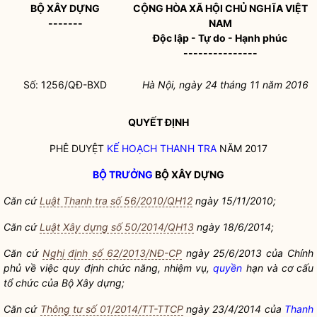
BỘ XÂY DỰNG
CỘNG HÒA XÃ HỘI CHỦ NGHĨA VIỆT
-------
NAM
Độc lập - Tự do - Hạnh phúc
---------------
Số: 1256/QĐ-BXD
Hà Nội, ngày 24
tháng 11
năm 2016
QUYẾT ĐỊNH
PHÊ DUYỆT
KẾ HOẠCH THANH TRA
NĂM 2017
BỘ TRƯỞNG
BỘ XÂY DỰNG
Căn cứ
Luật Thanh tra số 56/2010/QH12
ngày 15/11/2010;
Căn cứ
Luật Xây dựng số 50/2014/QH13
ngày 18/6/2014;
Căn cứ
Nghị định số 62/2013/NĐ-CP
ngày 25/6/2013 của Chính
phủ về việc quy định chức năng, nhiệm vụ,
quyền
hạn và cơ cấu
tổ chức của Bộ Xây dựng;
Căn cứ
Thông tư số 01/2014/TT-TTCP
ngày 23/4/2014 của
Thanh