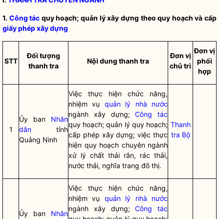
1.
Công tác
quy hoạch; quản lý xây dựng theo quy hoạch và cấp
giấy phép xây dựng
Đơn vị
Đố
i tượng
Đơn vị
STT
Nội dung thanh tra
phối
thanh tra
chủ trì
hợp
Việc thực hiện chức năng,
nhiệm vụ
quản lý nhà nước
ngành xây dựng;
Công tác
Ủy ban
Nhân
quy hoạch; quản lý quy hoạch;
Thanh
1
dân
tỉnh
cấp phép xây dựng; việc thực
tra Bộ
Quảng Ninh
hiện quy hoạch chuyên ngành
xử lý chất thải rắn, rác thải,
nước thải, nghĩa trang đô thị.
Việc thực hiện chức năng,
nhiệm vụ
quản lý nhà nước
ngành xây dựng;
Công tác
Ủy ban
Nhân
quy hoạch; quản lý quy hoạch;