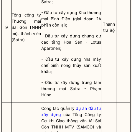
Satra;
- Đầu tư xây dựng Khu thương
Tổng công ty
mại Bình Điền (giai đoạn 2A
Thương mại
Thanh
phần còn lại);
9
Sài Gòn TNHH
tra Bộ
một thành viên
- Đầu tư xây dựng chung cư
(Satra)
cao tầng Hoa Sen - Lotus
Apartmen;
- Đầu tư xây dựng nhà máy
chế biến nông thủy sản xuất
khẩu;
- Đầu tư xây dựng trung tâm
thương mại Satra - Phạm
Hùng.
Công tác
quản lý
dự án đầu tư
xây dựng
của Tổng Công ty
Cơ khí Giao thông vận tải Sài
Gòn TNHH MTV (SAMCO) và