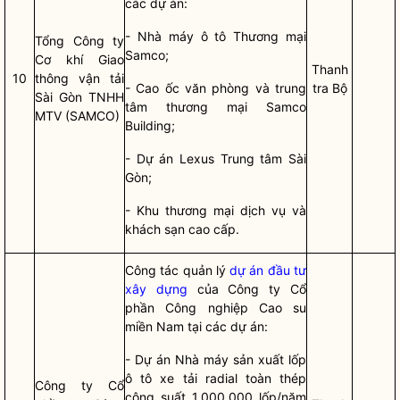
các dự án:
- Nhà máy ô tô Thương mại
Tổng Công ty
Samco;
Cơ khí Giao
Thanh
10
thông vận tải
- Cao ốc văn phòng và trung
tra Bộ
Sài Gòn TNHH
tâm thương mại Samco
MTV (SAMCO)
Building;
- Dự án Lexus Trung tâm Sài
Gòn;
- Khu thương mại dịch vụ và
khách sạn cao cấp.
Công tác
quản lý
dự án đầu tư
xây dựng
của Công ty Cổ
phần Công nghiệp Cao su
miền Nam tại các dự án:
- Dự án Nhà máy sản xuất lốp
ô tô xe tải radial toàn thép
Công ty Cổ
công suất 1.000.000 lốp/năm