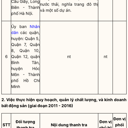
Cầu Giấy, Long
nước thải, nghĩa trang đô thị
Biên - Thành
và một số dự án.
phố Hà Nội.
Ủy ban
Nhân
dân
các quận,
huyện: Quận 5,
Quận 7, Quận
8, Quận 10,
6
Quận 12, quận
nt
nt
Bình Tân,
huyện Hóc
Môn - Thành
phố Hồ Chí
Minh
2. Việc thực hiện quy hoạch, quản lý chất lượng, và kinh doanh
bất động sản (giai đoạn 2011 - 2016)
Đơn vị
Đối tượng
Đơn vị
STT
Nội dung thanh tra
phố
i
thanh tra
chủ trì