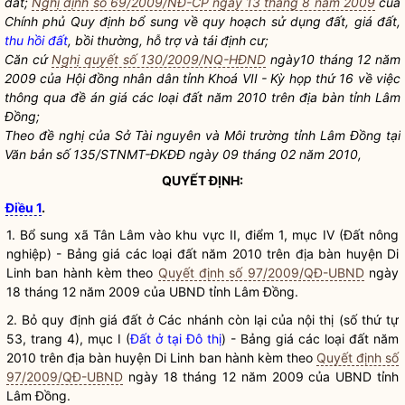
đất;
Nghị định số 69/2009/NĐ-CP ngày 13 tháng 8 năm 2009
của
Chính phủ Quy định bổ sung về quy hoạch sử dụng đất, giá đất,
thu hồi đất
, bồi thường, hỗ trợ và tái định cư;
Căn cứ
Nghị quyết số 130/2009/NQ-HĐND
ngày10 tháng 12 năm
2009 của Hội đồng
nhân dân
tỉnh Khoá VII - Kỳ họp thứ 16 về việc
thông qua đề án giá các loại đất năm 2010 trên
địa bàn
tỉnh Lâm
Đồng;
Theo đề nghị của Sở Tài nguyên và Môi trường tỉnh Lâm Đồng tại
Văn bản số 135/STNMT-ĐKĐĐ ngày 09 tháng 02 năm 2010,
QUYẾT ĐỊNH:
Điều 1
.
1. Bổ sung xã Tân Lâm vào khu vực II, điểm 1, mục IV (Đất nông
nghiệp) - Bảng giá các loại đất năm 2010 trên
địa bàn
huyện Di
Linh ban hành kèm theo
Quyết định số 97/2009/QĐ-UBND
ngày
18 tháng 12 năm 2009 của UBND tỉnh Lâm Đồng.
2. Bỏ quy định giá đất ở Các nhánh còn lại của nội thị (số thứ tự
53, trang 4), mục I (
Đất ở tại Đô thị
) - Bảng giá các loại đất năm
2010 trên
địa bàn
huyện Di Linh ban hành kèm theo
Quyết định số
97/2009/QĐ-UBND
ngày 18 tháng 12 năm 2009 của UBND tỉnh
Lâm Đồng.