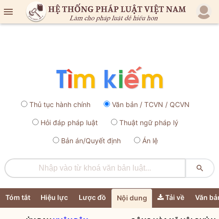

Thủ tục hành chính
Văn bản / TCVN / QCVN
Hỏi đáp pháp luật
Thuật ngữ pháp lý
Bản án/Quyết định
Án lệ

Tóm tắt
Hiệu lực
Lược đồ
Tải về
Văn bả
Nội dung