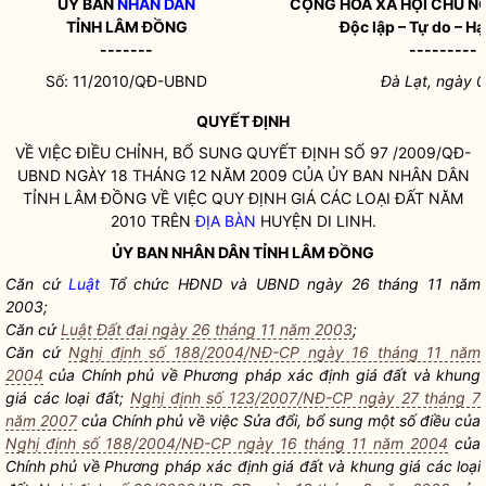
ỦY BAN
NHÂN DÂN
CỘNG HÒA XÃ HỘI CHỦ N
TỈNH LÂM ĐỒNG
Độc lập – Tự do – H
-------
---------
Số: 11/2010/QĐ-UBND
Đà Lạt, ngày 
QUYẾT ĐỊNH
VỀ VIỆC ĐIỀU CHỈNH, BỔ SUNG QUYẾT ĐỊNH SỐ 97 /2009/QĐ-
UBND NGÀY 18 THÁNG 12 NĂM 2009 CỦA ỦY BAN
NHÂN DÂN
TỈNH LÂM ĐỒNG VỀ VIỆC QUY ĐỊNH GIÁ CÁC LOẠI ĐẤT NĂM
2010 TRÊN
ĐỊA BÀN
HUYỆN DI LINH.
ỦY BAN
NHÂN DÂN
TỈNH LÂM ĐỒNG
Căn cứ
Luật
Tổ chức HĐND và UBND ngày 26 tháng 11 năm
2003;
Căn cứ
Luật Đất đai ngày 26 tháng 11 năm 2003
;
Căn cứ
Nghị định số 188/2004/NĐ-CP ngày 16 tháng 11 năm
2004
của Chính phủ về Phương pháp xác định giá đất và khung
giá các loại đất;
Nghị định số 123/2007/NĐ-CP ngày 27 tháng 7
năm 2007
của Chính phủ về việc Sửa đổi, bổ sung một số điều của
Nghị định số 188/2004/NĐ-CP ngày 16 tháng 11 năm 2004
của
Chính phủ về Phương pháp xác định giá đất và khung giá các loại