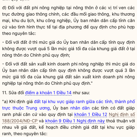
đ) Đối với đất phi nông nghiệp tại nông thôn ở các vị trí ven các
trục đường giao thông chính, các đầu mối giao thông, khu thương
mại, khu du lịch, khu công nghiệp, Ủy ban nhân dân cấp tỉnh căn
cứ vào tình hình thực tế tại địa phương để quy định cho phù hợp
theo nguyên tắc:
- Đối với đất ở thì mức giá do Ủy ban nhân dân cấp tỉnh quy định
không được vượt quá 5 lần mức giá tối đa của khung giá đất ở tại
nông thôn do Chính phủ quy định;
- Đối với đất sản xuất kinh doanh phi nông nghiệp thì mức giá do
Ủy ban nhân dân cấp tỉnh quy định không được vượt quá 3 lần
mức giá tối đa của khung giá đất sản xuất kinh doanh phi nông
nghiệp tại nông thôn do Chính phủ quy định."
11. Sửa đổi
điểm a khoản 1 Điều 14
như sau:
"a) Khi định giá
đất tại khu vực giáp ranh giữa các tỉnh, thành phố
trực thuộc Trung ương
, Ủy ban
nhân dân
các tỉnh có đất giáp
ranh phải căn cứ vào quy định tại
khoản 1 Điều 12
Nghị định số
188/2004/NĐ-CP
và
khoản 9 Điều 1 Nghị định này
thoả thuận với
nhau về giá đất, kế hoạch điều chỉnh giá đất tại khu vực giáp
ranh, theo nguyên tắc: