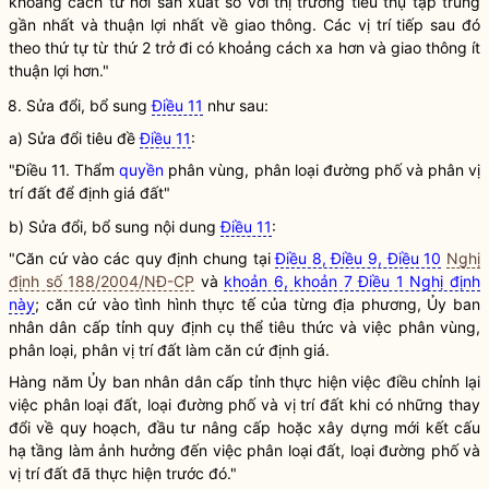
khoảng cách từ nơi sản xuất so với thị trường tiêu thụ tập trung
gần nhất và thuận lợi nhất về giao thông. Các vị trí tiếp sau đó
theo thứ tự từ thứ 2 trở đi có khoảng cách xa hơn và giao thông ít
thuận lợi hơn."
8. Sửa đổi, bổ sung
Điều 11
như sau:
a) Sửa đổi tiêu đề
Điều 11
:
"Điều 11. Thẩm
quyền
phân vùng, phân loại đường phố và phân vị
trí đất để định
giá
đất"
b) Sửa đổi, bổ sung nội dung
Điều 11
:
"Căn cứ vào các quy định chung tại
Điều 8, Điều 9, Điều 10
Nghị
định số 188/2004/NĐ-CP
và
khoản 6, khoản 7 Điều 1 Nghị định
này
; căn cứ vào tình hình thực tế của từng địa phương, Ủy ban
nhân dân cấp tỉnh quy định cụ thể tiêu thức và việc phân vùng,
phân loại, phân vị trí đất làm căn cứ định
giá
.
Hàng năm Ủy ban nhân dân cấp tỉnh thực hiện việc điều chỉnh lại
việc phân loại đất, loại đường phố và vị trí đất khi có những thay
đổi về quy hoạch, đầu tư nâng cấp hoặc xây dựng mới kết cấu
hạ tầng làm ảnh hưởng đến việc phân loại đất, loại đường phố và
vị trí đất đã thực hiện trước đó."