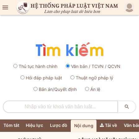

Thủ tục hành chính
Văn bản / TCVN / QCVN
Hỏi đáp pháp luật
Thuật ngữ pháp lý
Bản án/Quyết định
Án lệ

Tóm tắt
Hiệu lực
Lược đồ
Tải về
Văn bả
Nội dung