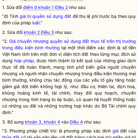
1. Sửa đổi
điểm đ khoản 1 Điều 2
như sau:
"đ) Tính
giá trị quyền sử dụng đất
để thu lệ phí trước bạ theo quy
định của pháp
luật
."
2. Sửa đổi
khoản 2 Điều 3
như sau:
"2.
Giá chuyển nhượng quyền sử dụng đất thực tế trên thị trường
trong điều kiện bình thường
tại một thời điểm xác định là số tiền
Việt Nam tính trên một đơn vị diện tích đất theo từng mục đích sử
dụng
hợp pháp
, được hình thành từ kết quả của những giao dịch
thực tế đã hoàn thành, mang tính phổ biến giữa người chuyển
nhượng và người nhận chuyển nhượng trong điều kiện thương mại
bình thường, không chịu tác động của các yếu tố gây tăng hoặc
giảm giá đột biến không hợp lý, như: đầu cơ, thiên tai, địch hoạ,
khủng hoảng kinh tế, tài chính, thay đổi quy hoạch, chuyển
nhượng trong tình trạng bị ép buộc, có quan hệ huyết thống hoặc
có những ưu đãi và những trường hợp khác do Bộ Tài chính quy
định."
3. Bổ sung
khoản 3, khoản 4
vào
Điều 4
như sau:
"3. Phương pháp chiết trừ: là phương pháp xác định
giá
đất của
thửa đất
có tài sản gắn liền với đất bằng cách loại trừ phần
giá
trị