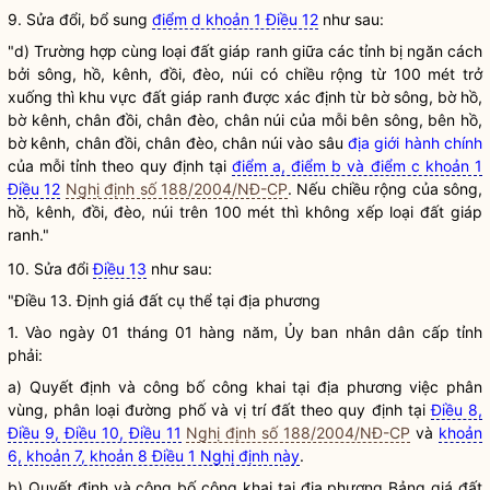
9. Sửa đổi, bổ sung
điểm d khoản 1 Điều 12
như sau:
"d) Trường hợp cùng loại đất giáp ranh giữa các tỉnh bị ngăn cách
bởi sông, hồ, kênh, đồi, đèo, núi có chiều rộng từ 100 mét trở
xuống thì khu vực đất giáp ranh được xác định từ bờ sông, bờ hồ,
bờ kênh, chân đồi, chân đèo, chân núi của mỗi bên sông, bên hồ,
bờ kênh, chân đồi, chân đèo, chân núi vào sâu
địa giới hành chính
của mỗi tỉnh theo quy định tại
điểm a, điểm b và điểm c khoản 1
Điều 12
Nghị định số 188/2004/NĐ-CP
. Nếu chiều rộng của sông,
hồ, kênh, đồi, đèo, núi trên 100 mét thì không xếp loại đất giáp
ranh."
10. Sửa đổi
Điều 13
như sau:
"Điều 13. Định
giá
đất cụ thể tại địa phương
1. Vào ngày 01 tháng 01 hàng năm, Ủy ban nhân dân cấp tỉnh
phải:
a) Quyết định và công bố công khai tại địa phương việc phân
vùng, phân loại đường phố và vị trí đất theo quy định tại
Điều 8,
Điều 9, Điều 10, Điều 11
Nghị định số 188/2004/NĐ-CP
và
khoản
6, khoản 7, khoản 8 Điều 1 Nghị định này
.
b) Quyết định và công bố công khai tại địa phương Bảng giá đất