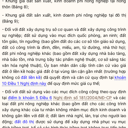
- Khung giá đất sản xuất, kinh doanh phi nông nghiệp tại nông
thôn (Bảng 8);
- Khung giá đất sản xuất, kinh doanh phi nông nghiệp tại đô thị
(Bảng 9);
- Đối với đất xây dựng trụ sở cơ quan và đất xây dựng công trình
sự nghiệp; đất sử dụng vào mục đích quốc phòng, an ninh; đất
tôn giáo, tín ngưỡng (bao gồm đất do các cơ sở tôn giáo sử dụng,
đất có công trình là đình, đền, miếu, am, từ đường, nhà thờ họ);
đất phi nông nghiệp khác (bao gồm đất xây dựng nhà bảo tàng,
nhà bảo tồn, nhà trưng bầy tác phẩm nghệ thuật, cơ sở sáng tác
văn hóa nghệ thuật), Ủy ban nhân dân cấp tỉnh căn cứ vào
giá
đất ở liền kề hoặc
giá
đất ở tại vùng lân cận gần nhất (trường hợp
không có
đất liền kề
) đã quyết định và căn cứ quy định tại
khoản
10 Điều 1 Nghị định này
để quy định mức
giá
cụ thể;
- Đối với đất sử dụng vào các mục đích công cộng theo quy định
tại
điểm b khoản 5 Điều 6
Nghị định số 181/2004/NĐ-CP
và các
loại đất phi nông nghiệp khác (bao gồm đất cho các công trình
xây dựng khác của tư nhân không nhằm mục đích kinh doanh và
không gắn liền với đất ở; đất làm nhà nghỉ, lán, trại cho người lao
động;
đất đô thị
được sử dụng để xây dựng nhà phục vụ mục
đích trồng trọt, kể cả các hình thức trồng trọt không trực tiếp trên