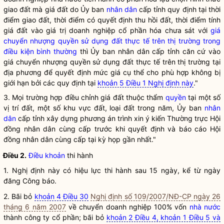
giao đất mà giá đất do Ủy ban
nhân dân
cấp tỉnh quy định tại thời
điểm giao đất, thời điểm có quyết định
thu hồi đất
, thời điểm tính
giá đất vào giá trị doanh nghiệp cổ phần hóa chưa sát với
giá
chuyển nhượng quyền sử dụng đất thực tế trên thị trường trong
điều kiện bình thường
thì Ủy ban
nhân dân
cấp tỉnh căn cứ vào
giá chuyển nhượng quyền sử dụng đất thực tế trên thị trường tại
địa phương để quyết định mức giá cụ thể cho phù hợp không bị
giới hạn bởi các quy định tại
khoản 5 Điều 1 Nghị định này
."
3. Mọi trường hợp điều chỉnh
giá
đất thuộc thẩm
quyền
tại một số
vị trí đất, một số khu vực đất, loại đất trong năm, Ủy ban
nhân
dân
cấp tỉnh xây dựng phương án trình xin ý kiến Thường trực Hội
đồng
nhân dân
cùng cấp trước khi quyết định và báo cáo Hội
đồng
nhân dân
cùng cấp tại kỳ họp gần nhất."
Điều 2.
Điều khoản
thi hành
1. Nghị định này có hiệu lực thi hành sau 15 ngày, kể từ ngày
đăng Công báo.
2. Bãi bỏ
khoản 4 Điều 30
Nghị định số 109/2007/NĐ-CP ngày 26
tháng 6 năm 2007
về chuyển doanh nghiệp 100% vốn
nhà nước
thành công ty cổ phần; bãi bỏ
khoản 2 Điều 4, khoản 1 Điều 5 và