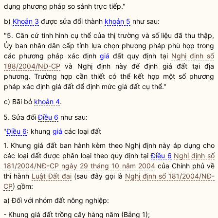
dụng phương pháp so sánh trực tiếp."
b)
Khoản 3
được sửa đổi thành
khoản 5
như sau:
"5. Căn cứ tình hình cụ thể của thị trường và số liệu đã thu thập,
Ủy ban nhân dân cấp tỉnh lựa chọn phương pháp phù hợp trong
các phương pháp xác định
giá
đất quy định tại
Nghị định số
188/2004/NĐ-CP
và Nghị định này để định
giá
đất tại địa
phương. Trường hợp cần thiết có thể kết hợp một số phương
pháp xác định
giá
đất để định mức
giá
đất cụ thể."
c) Bãi bỏ
khoản 4
.
5. Sửa đổi
Điều 6
như sau:
"
Điều 6
: khung
giá
các loại đất
1. Khung giá đất ban hành kèm theo Nghị định này áp dụng cho
các loại đất được phân loại theo quy định tại
Điều 6
Nghị định số
181/2004/NĐ-CP ngày 29 tháng 10 năm 2004
của Chính phủ về
thi hành
Luật Đất đai
(sau đây gọi là
Nghị định số 181/2004/NĐ-
CP
) gồm:
a) Đối với nhóm đất nông nghiệp:
- Khung giá đất trồng cây hàng năm (Bảng 1);