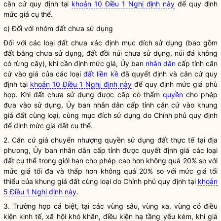
căn cứ quy định tại
khoản 10 Điều 1 Nghị định này
để quy định
mức giá cụ thể.
c) Đối với nhóm đất chưa sử dụng
Đối với các loại đất chưa xác định mục đích sử dụng (bao gồm
đất bằng chưa sử dụng, đất đồi núi chưa sử dụng, núi đá không
có rừng cây), khi cần định mức giá, Ủy ban
nhân dân
cấp tỉnh căn
cứ vào giá của các loại
đất liền kề
đã quyết định và căn cứ quy
định tại
khoản 10 Điều 1 Nghị định này
để quy định mức giá phù
hợp. Khi đất chưa sử dụng được cấp có thẩm
quyền
cho phép
đưa vào sử dụng, Ủy ban
nhân dân
cấp tỉnh căn cứ vào khung
giá đất cùng loại, cùng mục đích sử dụng do Chính phủ quy định
để định mức giá đất cụ thể.
2. Căn cứ
giá
chuyển nhượng quyền sử dụng đất
thực tế tại địa
phương, Ủy ban nhân dân cấp tỉnh được quyết định
giá
các loại
đất cụ thể trong giới hạn cho phép cao hơn không quá 20% so với
mức
giá
tối đa và thấp hơn không quá 20% so với mức
giá
tối
thiểu của khung
giá
đất cùng loại do Chính phủ quy định tại
khoản
5 Điều 1 Nghị định này
.
3. Trường hợp cá biệt, tại các vùng sâu, vùng xa, vùng có điều
kiện kinh tế, xã hội khó khăn, điều kiện hạ tầng yếu kém, khi
giá