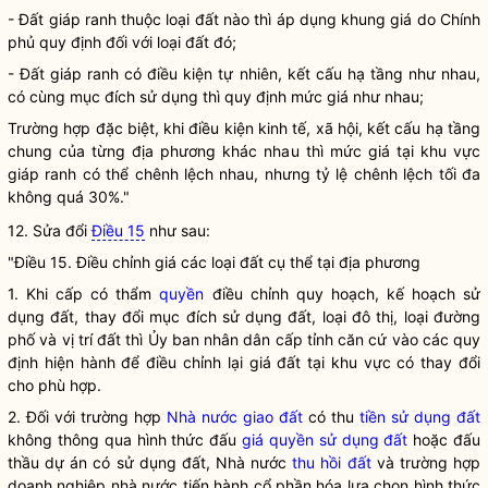
- Đất giáp ranh thuộc loại đất nào thì áp dụng khung
giá
do Chính
phủ quy định đối với loại đất đó;
- Đất giáp ranh có điều kiện tự nhiên, kết cấu hạ tầng như nhau,
có cùng mục đích sử dụng thì quy định mức giá như nhau;
Trường hợp đặc biệt, khi điều kiện kinh tế, xã hội, kết cấu hạ tầng
chung của từng địa phương khác nhau thì mức giá tại khu vực
giáp ranh có thể chênh lệch nhau, nhưng tỷ lệ chênh lệch tối đa
không quá 30%."
12. Sửa đổi
Điều 15
như sau:
"Điều 15. Điều chỉnh giá các loại đất cụ thể tại địa phương
1. Khi cấp có thẩm
quyền
điều chỉnh quy hoạch, kế hoạch sử
dụng đất, thay đổi
mục đích sử dụng đất
, loại đô thị, loại đường
phố và vị trí đất thì Ủy ban nhân dân cấp tỉnh căn cứ vào các quy
định hiện hành để điều chỉnh lại
giá
đất tại khu vực có thay đổi
cho phù hợp.
2. Đối với trường hợp
Nhà nước giao đất
có thu
tiền sử dụng đất
không thông qua hình thức đấu
giá quyền sử dụng đất
hoặc đấu
thầu dự án có sử dụng đất, Nhà nước
thu hồi đất
và trường hợp
doanh nghiệp nhà nước tiến hành cổ phần hóa lựa chọn hình thức