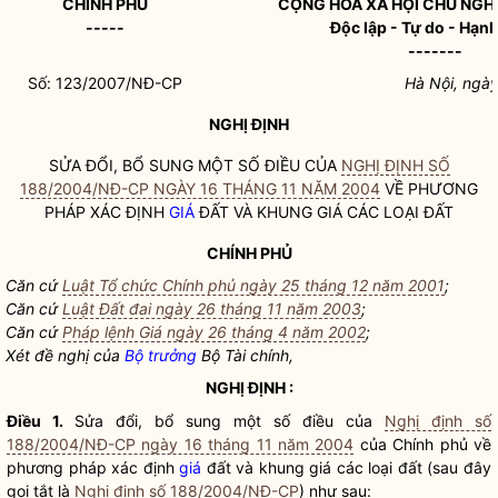
CHÍNH PHỦ
CỘNG HOÀ XÃ HỘI CHỦ NGH
-----
Độc lập - Tự do - Hạn
-------
Số: 123/2007/NĐ-CP
Hà Nội, ngà
NGHỊ ĐỊNH
SỬA ĐỔI, BỔ SUNG MỘT SỐ ĐIỀU CỦA
NGHỊ ĐỊNH SỐ
188/2004/NĐ-CP NGÀY 16 THÁNG 11 NĂM 2004
VỀ PHƯƠNG
PHÁP XÁC ĐỊNH
GIÁ
ĐẤT VÀ KHUNG
GIÁ
CÁC LOẠI ĐẤT
CHÍNH PHỦ
Căn cứ
Luật Tổ chức Chính phủ ngày 25 tháng 12 năm 2001
;
Căn cứ
Luật Đất đai ngày 26 tháng 11 năm 2003
;
Căn cứ
Pháp lệnh Giá ngày 26 tháng 4 năm 2002
;
Xét đề nghị của
Bộ trưởng
Bộ Tài chính,
NGHỊ ĐỊNH :
Điều 1.
Sửa đổi, bổ sung một số điều của
Nghị định số
188/2004/NĐ-CP ngày 16 tháng 11 năm 2004
của Chính phủ về
phương pháp xác định
giá
đất và khung
giá
các loại đất (sau đây
gọi tắt là
Nghị định số 188/2004/NĐ-CP
) như sau: