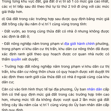
Trong từng khu vực đất,
giá
đất ở vị trí số 1 có mức
giá
cao nhất,
các vị trí tiếp sau đó theo thứ tự từ thứ 2 trở đi ứng với các mức
giá
thấp hơn.
d)
Giá
đất trong các trường hợp sau được quy định bằng mức
giá
đất trồng cây lâu năm ở vị trí 1 cùng vùng trong tỉnh:
- Đất vườn, ao trong cùng
thửa đất
có nhà ở nhưng không được
xác định là đất ở;
- Đất nông nghiệp nằm trong phạm vi
địa giới hành chính
phường,
trong phạm vi khu dân cư thị trấn, khu dân cư nông thôn đã được
xác định ranh giới theo quy hoạch được cơ quan nhà nước có
thẩm
quyền
xét duyệt;
- Trường hợp đất nông nghiệp nằm trong phạm vi khu dân cư thị
trấn, khu dân cư nông thôn chưa có quy hoạch được xét duyệt thì
xác định theo ranh giới của
thửa đất
có nhà ở ngoài cùng của khu
dân cư;
Căn cứ vào tình hình thực tế tại địa phương, Ủy ban
nhân dân
cấp
tỉnh có thể quy định mức
giá
đất trong các trường hợp trên cao
hơn, nhưng mức tối đa không được vượt quá 2 lần mức
giá
đất
trồng cây lâu năm của vị trí 1 cùng vùng do Ủy ban
nhân dân
cấp
tỉnh quy định.