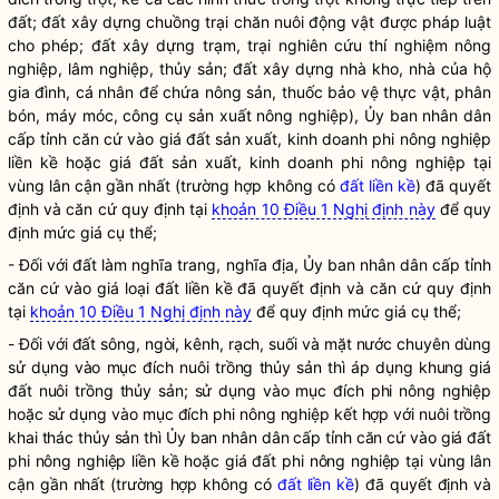
đất; đất xây dựng chuồng trại chăn nuôi động vật được pháp
luật
cho phép; đất xây dựng trạm, trại nghiên cứu thí nghiệm nông
nghiệp, lâm nghiệp, thủy sản; đất xây dựng nhà kho, nhà của hộ
gia đình, cá nhân để chứa nông sản, thuốc bảo vệ thực vật, phân
bón, máy móc, công cụ sản xuất nông nghiệp), Ủy ban nhân dân
cấp tỉnh căn cứ vào
giá
đất sản xuất, kinh doanh phi nông nghiệp
liền kề hoặc
giá
đất sản xuất, kinh doanh phi nông nghiệp tại
vùng lân cận gần nhất (trường hợp không có
đất liền kề
) đã quyết
định và căn cứ quy định tại
khoản 10 Điều 1 Nghị định này
để quy
định mức
giá
cụ thể;
- Đối với đất làm nghĩa trang, nghĩa địa, Ủy ban nhân dân cấp tỉnh
căn cứ vào giá loại đất liền kề đã quyết định và căn cứ quy định
tại
khoản 10 Điều 1 Nghị định này
để quy định mức giá cụ thể;
- Đối với đất sông, ngòi, kênh, rạch, suối và mặt nước chuyên dùng
sử dụng vào mục đích nuôi trồng thủy sản thì áp dụng khung giá
đất nuôi trồng thủy sản; sử dụng vào mục đích phi nông nghiệp
hoặc sử dụng vào mục đích phi nông nghiệp kết hợp với nuôi trồng
khai thác thủy sản thì Ủy ban nhân dân cấp tỉnh căn cứ vào giá đất
phi nông nghiệp liền kề hoặc giá đất phi nông nghiệp tại vùng lân
cận gần nhất (trường hợp không có
đất liền kề
) đã quyết định và