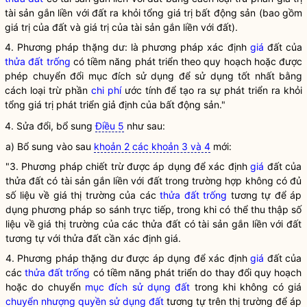
tài sản gắn liền với đất ra khỏi tổng
giá
trị bất động sản (bao gồm
giá
trị của đất và
giá
trị của tài sản gắn liền với đất).
4. Phương pháp thặng dư: là phương pháp xác định
giá
đất của
thửa đất trống
có tiềm năng phát triển theo quy hoạch hoặc được
phép chuyển đổi mục đích sử dụng để sử dụng tốt nhất bằng
cách loại trừ phần
chi phí
ước tính để tạo ra sự phát triển ra khỏi
tổng
giá
trị phát triển giả định của bất động sản."
4. Sửa đổi, bổ sung
Điều 5
như sau:
a) Bổ sung vào sau
khoản 2 các khoản 3 và 4
mới:
"3. Phương pháp chiết trừ được áp dụng để xác định
giá
đất của
thửa đất có tài sản gắn liền với đất trong trường hợp không có đủ
số liệu về
giá
thị trường của các
thửa đất trống
tương tự để áp
dụng phương pháp so sánh trực tiếp, trong khi có thể thu thập số
liệu về
giá
thị trường của các thửa đất có tài sản gắn liền với đất
tương tự với thửa đất cần xác định
giá
.
4. Phương pháp thặng dư được áp dụng để xác định
giá
đất của
các
thửa đất trống
có tiềm năng phát triển do thay đổi quy hoạch
hoặc do chuyển
mục đích sử dụng đất
trong khi không có
giá
chuyển nhượng quyền sử dụng đất
tương tự trên thị trường để áp