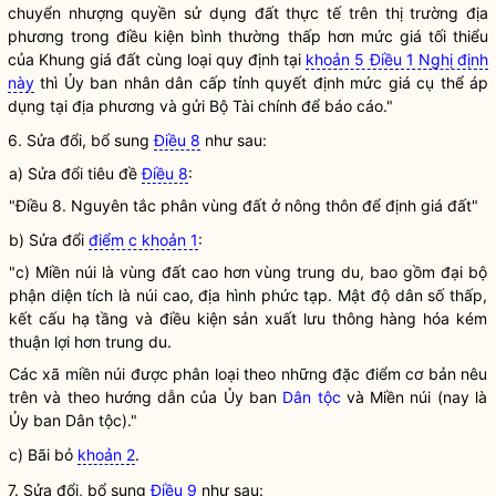
chuyển nhượng quyền sử dụng đất
thực tế trên thị trường địa
phương trong điều kiện bình thường thấp hơn mức
giá
tối thiểu
của Khung
giá
đất cùng loại quy định tại
khoản 5 Điều 1 Nghị định
này
thì Ủy ban nhân dân cấp tỉnh quyết định mức
giá
cụ thể áp
dụng tại địa phương và gửi Bộ Tài chính để báo cáo."
6. Sửa đổi, bổ sung
Điều 8
như sau:
a) Sửa đổi tiêu đề
Điều 8
:
"Điều 8. Nguyên tắc phân vùng đất ở nông thôn để định
giá
đất"
b) Sửa đổi
điểm c khoản 1
:
"c) Miền núi là vùng đất cao hơn vùng trung du, bao gồm đại bộ
phận diện tích là núi cao, địa hình phức tạp. Mật độ dân số thấp,
kết cấu hạ tầng và điều kiện sản xuất lưu thông hàng hóa kém
thuận lợi hơn trung du.
Các xã miền núi được phân loại theo những đặc điểm cơ bản nêu
trên và theo hướng dẫn của Ủy ban
Dân tộc
và Miền núi (nay là
Ủy ban
Dân tộc
)."
c) Bãi bỏ
khoản 2
.
7. Sửa đổi, bổ sung
Điều 9
như sau: