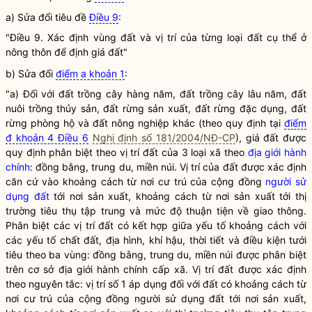
a) Sửa đổi tiêu đề
Điều 9
:
"Điều 9. Xác định vùng đất và vị trí của từng loại đất cụ thể ở
nông thôn để định
giá
đất"
b) Sửa đổi
điểm a khoản 1
:
"a) Đối với đất trồng cây hàng năm, đất trồng cây lâu năm, đất
nuôi trồng thủy sản, đất rừng sản xuất, đất rừng đặc dụng, đất
rừng phòng hộ và đất nông nghiệp khác (theo quy định tại
điểm
đ khoản 4 Điều 6
Nghị định số 181/2004/NĐ-CP
),
giá
đất được
quy định phân biệt theo vị trí đất của 3 loại xã theo
địa giới hành
chính
: đồng bằng, trung du, miền núi. Vị trí của đất được xác định
căn cứ vào khoảng cách từ nơi cư trú của cộng đồng
người sử
dụng đất
tới nơi sản xuất, khoảng cách từ nơi sản xuất tới thị
trường tiêu thụ tập trung và mức độ thuận tiện về giao thông.
Phân biệt các vị trí đất có kết hợp giữa yếu tố khoảng cách với
các yếu tố chất đất, địa hình, khí hậu, thời tiết và điều kiện tưới
tiêu theo ba vùng: đồng bằng, trung du, miền núi được phân biệt
trên cơ sở
địa giới hành chính
cấp xã. Vị trí đất được xác định
theo nguyên tắc: vị trí số 1 áp dụng đối với đất có khoảng cách từ
nơi cư trú của cộng đồng
người sử dụng đất
tới nơi sản xuất,