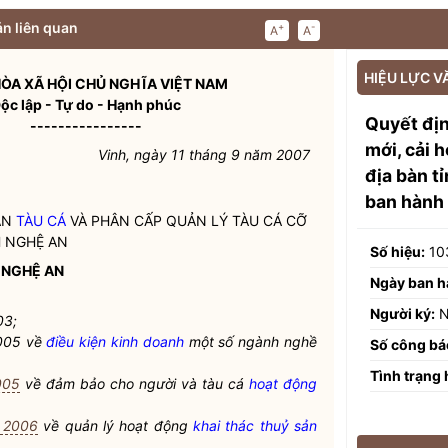
n liên quan
+
-
A
A
HIỆU LỰC V
ÒA XÃ HỘI CHỦ NGHĨA VIỆT NAM
ộc lập - Tự do - Hạnh phúc
Quyết đị
----------------
mới, cải 
Vinh, ngày 11 tháng 9 năm 2007
địa bàn t
ban hành
ÁN
TÀU CÁ
VÀ PHÂN CẤP QUẢN LÝ
TÀU CÁ
CỠ
 NGHỆ AN
Số hiệu:
10
 NGHỆ AN
Ngày ban h
Người ký:
N
03;
005 về
điều kiện kinh doanh
một số ngành nghề
Số công bá
Tình trạng 
005
về đảm bảo cho người và
tàu cá
hoạt động
 2006
về quản lý hoạt động
khai thác thuỷ sản