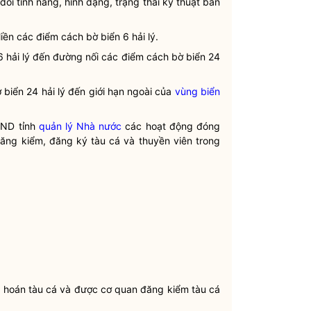
i tính năng, hình dạng, trạng thái kỹ thuật ban
iền các điểm cách bờ biển 6 hải lý.
6 hải lý đến đường nối các điểm cách bờ biển 24
 biển 24 hải lý đến giới hạn ngoài của
vùng biển
BND tỉnh
quản lý Nhà nước
các hoạt động đóng
ăng kiểm
, đăng ký
tàu cá
và thuyền viên trong
ải hoán
tàu cá
và được cơ quan
đăng kiểm
tàu cá