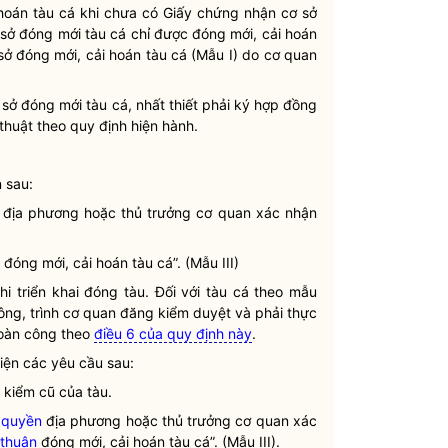
 hoán
tàu cá
khi chưa có Giấy chứng nhận cơ sở
 sở đóng mới
tàu cá
chỉ được đóng mới, cải hoán
sở đóng mới, cải hoán
tàu cá
(Mẫu I) do cơ quan
 sở đóng mới
tàu cá
, nhất thiết phải ký hợp đồng
thuật theo quy định hiện hành.
 sau:
địa phương hoặc thủ trưởng cơ quan xác nhận
đóng mới, cải hoán
tàu cá
”. (Mẫu III)
hi triển khai đóng tàu. Đối với tàu cá theo mẫu
ông, trình cơ quan
đăng kiểm
duyệt và phải thực
hoàn công theo
điều 6 của quy định này
.
iện các yêu cầu sau:
 kiểm
cũ của tàu.
 quyền
địa phương hoặc thủ trưởng cơ quan xác
thuận
đóng mới, cải hoán
tàu cá
”. (Mẫu III).