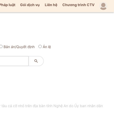
Pháp luật
Gói dịch vụ
Liên hệ
Chương trình CTV
Bản án/Quyết định
Án lệ

tàu cá cỡ nhỏ trên địa bàn tỉnh Nghệ An do Ủy ban nhân dân