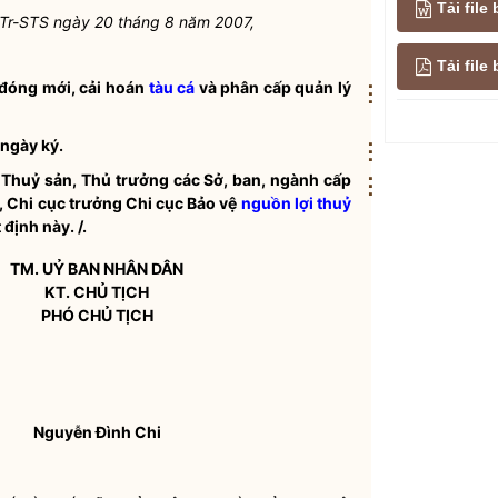
Tải file
/TTr-STS ngày 20 tháng 8 năm 2007,
Tải fil
 đóng mới, cải hoán
tàu cá
và phân cấp quản lý
⋮
 ngày ký.
⋮
Thuỷ sản, Thủ trưởng các Sở, ban, ngành cấp
⋮
ò, Chi cục trưởng Chi cục Bảo vệ
nguồn lợi thuỷ
định này. /.
TM. UỶ BAN
NHÂN DÂN
KT. CHỦ TỊCH
PHÓ CHỦ TỊCH
Nguyễn Đình Chi