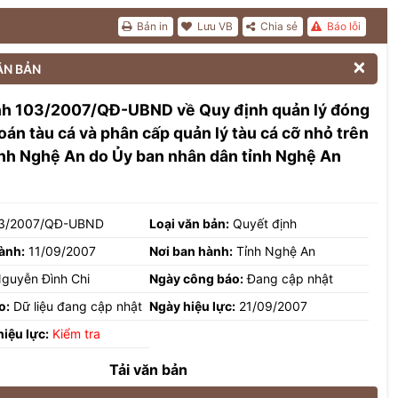
Bản in
Lưu VB
Chia sẻ
Báo lỗi

ĂN BẢN
nh 103/2007/QĐ-UBND về Quy định quản lý đóng
hoán tàu cá và phân cấp quản lý tàu cá cỡ nhỏ trên
ỉnh Nghệ An do Ủy ban nhân dân tỉnh Nghệ An
3/2007/QĐ-UBND
Loại văn bản:
Quyết định
ành:
11/09/2007
Nơi ban hành:
Tỉnh Nghệ An
guyễn Đình Chi
Ngày công báo:
Đang cập nhật
o:
Dữ liệu đang cập nhật
Ngày hiệu lực:
21/09/2007
hiệu lực:
Kiểm tra
Tải văn bản