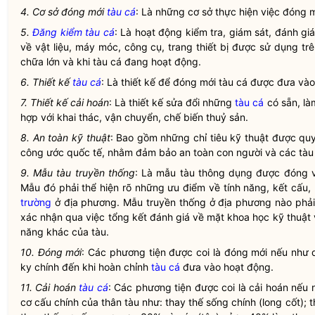
4. Cơ sở đóng mới
tàu cá
: Là những cơ sở thực hiện việc đóng 
5.
Đăng kiểm
tàu cá
: Là hoạt động kiểm tra, giám sát, đánh giá
về vật liệu, máy móc, công cụ, trang thiết bị được sử dụng tr
chữa lớn và khi
tàu cá
đang hoạt động.
6. Thiết kế
tàu cá
: Là thiết kế để đóng mới
tàu cá
được đưa vào 
7. Thiết kế cải hoán
: Là thiết kế sửa đổi những
tàu cá
có sẵn, là
hợp với khai thác, vận chuyển, chế biến thuỷ sản.
8. An toàn kỹ thuật
: Bao gồm những chỉ tiêu kỹ thuật được qu
công ước quốc tế, nhằm đảm bảo an toàn con người và các tàu 
9. Mẫu tàu truyền thống
: Là mẫu tàu thông dụng được đóng v
Mẫu đó phải thể hiện rõ những ưu điểm về tính năng, kết cấu,
trường
ở địa phương. Mẫu truyền thống ở địa phương nào phả
xác nhận qua việc tổng kết đánh giá về mặt khoa học kỹ thuật v
năng khác của tàu.
10. Đóng mới
: Các phương tiện được coi là đóng mới nếu như 
ky chính đến khi hoàn chỉnh
tàu cá
đưa vào hoạt động.
11. Cải hoán
tàu cá
: Các phương tiện được coi là cải hoán nếu 
cơ cấu chính của thân tàu như: thay thế sống chính (long cốt); 