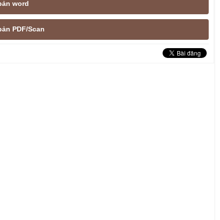
 bản word
e bản PDF/Scan