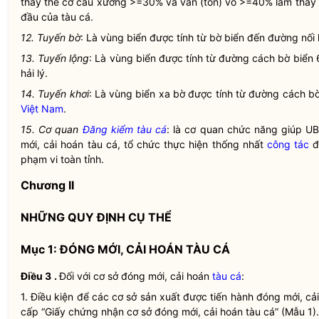
thay thế cơ cấu xương >=30% và ván (tôn) vỏ >=40% làm thay đổ
đầu của
tàu cá
.
12. Tuyến bờ
: Là vùng biển được tính từ bờ biển đến đường nối l
13. Tuyến lộng
: Là vùng biển được tính từ đường cách bờ biển 
hải lý.
14. Tuyến khơi
: Là vùng biển xa bờ được tính từ đường cách bờ
Việt Nam
.
15. Cơ quan
Đăng kiểm
tàu cá
: là cơ quan chức năng giúp U
mới, cải hoán
tàu cá
, tổ chức thực hiện thống nhất
công tác
đ
phạm vi toàn tỉnh.
Chương II
NHỮNG QUY ĐỊNH CỤ THỂ
Mục 1: ĐÓNG MỚI, CẢI HOÁN TÀU CÁ
Điều 3
.
Đối với cơ sở đóng mới, cải hoán
tàu cá
:
1. Điều kiện để các cơ sở sản xuất được tiến hành đóng mới, c
cấp “Giấy chứng nhận cơ sở đóng mới, cải hoán
tàu cá
” (Mẫu 1).