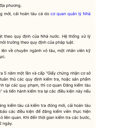
địa phương.
g mới, cải hoán
tàu cá
do
cơ quan quản lý Nhà
uật theo quy định của
Nhà nước
. Hệ thống xử lý
 môi trường theo quy định của pháp
luật
.
rở lên về chuyên ngành vỏ tàu, một nhân viên kỹ
ực.
ra 5 năm một lần và cấp “Giấy chứng nhận cơ sở
 tuân thủ các quy định kiểm tra, hoặc sản phẩm
nh tại các quy phạm, thì cơ quan
Đăng kiểm
tàu
á
” và tiến hành kiểm tra lại các điều kiện này nếu
ăng kiểm
tàu cá
kiểm tra đóng mới, cải hoán
tàu
 bảo các điều kiện để
đăng kiểm
viên thực hiện
 liên quan. Khi đến thời gian kiểm tra các bước,
 2 ngày.