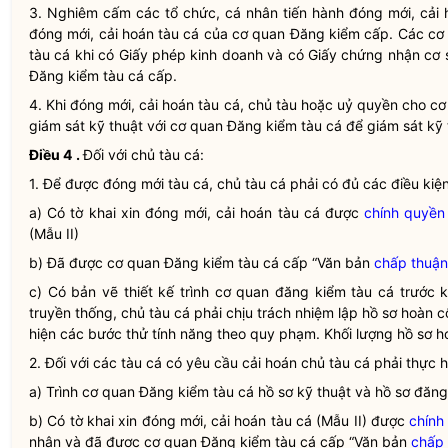
3. Nghiêm cấm các tổ chức, cá nhân tiến hành đóng mới, cải
đóng mới, cải hoán
tàu cá
của cơ quan
Đăng kiểm
cấp. Các cơ
tàu cá
khi có Giấy phép kinh doanh và có Giấy chứng nhận cơ 
Đăng kiểm
tàu cá
cấp.
4. Khi đóng mới, cải hoán
tàu cá
, chủ tàu hoặc uỷ
quyền
cho cơ
giám sát kỹ thuật với cơ quan
Đăng kiểm
tàu cá
để giám sát kỹ 
Điều 4
.
Đối với
chủ tàu cá
:
1. Để được đóng mới tàu cá,
chủ tàu cá
phải có đủ các điều kiện
a) Có tờ khai xin đóng mới, cải hoán
tàu cá
được
chính quyền
(Mẫu II)
b) Đã được cơ quan
Đăng kiểm
tàu cá
cấp “Văn bản
chấp thuận
c) Có bản vẽ thiết kế trình cơ quan
đăng kiểm
tàu cá trước k
truyền thống,
chủ tàu cá
phải chịu trách nhiệm lập hồ sơ hoàn c
hiện các bước thử tính năng theo quy phạm. Khối lượng hồ sơ 
2. Đối với các tàu cá có yêu cầu cải hoán
chủ tàu cá
phải thực h
a) Trình cơ quan
Đăng kiểm
tàu cá
hồ sơ kỹ thuật và hồ sơ
đăng
b) Có tờ khai xin đóng mới, cải hoán
tàu cá
(Mẫu II) được
chính
nhận và đã được cơ quan
Đăng kiểm
tàu cá
cấp “Văn bản
chấp 