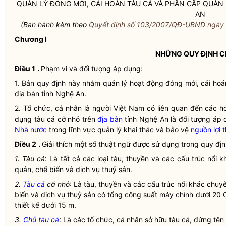
QUẢN LÝ ĐÓNG MỚI, CẢI HOÁN
TÀU CÁ
VÀ PHÂN CẤP QUẢN
AN
(Ban hành kèm theo
Quyết định số 103/2007/QĐ-UBND ngày 
Chương I
NHỮNG QUY ĐỊNH 
Điều 1
.
Phạm vi và đối tượng áp dụng:
1. Bản quy định này nhằm quản lý hoạt động đóng mới, cải ho
địa bàn
tỉnh Nghệ An.
2. Tổ chức, cá nhân là người Việt Nam có liên quan đến các 
dụng
tàu cá
cỡ nhỏ trên
địa bàn
tỉnh Nghệ An là đối tượng áp 
Nhà nước
trong lĩnh vực quản lý khai thác và bảo vệ
nguồn lợi 
Điều 2
.
Giải thích một số thuật ngữ được sử dụng trong quy địn
1.
Tàu cá
: Là tất cả các loại tàu, thuyền và các cấu trúc nổi 
quản, chế biến và dịch vụ thuỷ sản.
2.
Tàu cá
cỡ nhỏ
: Là tàu, thuyền và các cấu trúc nổi khác chuy
biến và dịch vụ thuỷ sản có tổng công suất máy chính dưới 20
thiết kế dưới 15 m.
3.
Chủ tàu cá
: Là các tổ chức, cá nhân sở hữu tàu cá, đứng tê