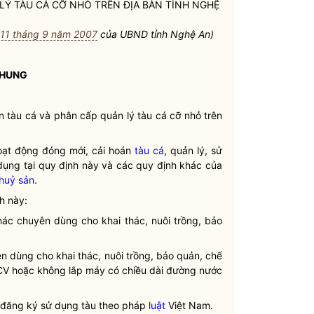
 LÝ
TÀU CÁ
CỠ NHỎ TRÊN
ĐỊA BÀN
TỈNH NGHỆ
11 tháng 9 năm 2007
của UBND tỉnh Nghệ An)
CHUNG
án
tàu cá
và phân cấp quản lý
tàu cá
cỡ nhỏ trên
hoạt động đóng mới, cải hoán
tàu cá
, quản lý, sử
dụng tại quy định này và các quy định khác của
thuỷ sản
.
h này:
khác chuyên dùng cho khai thác, nuôi trồng, bảo
ên dùng cho khai thác, nuôi trồng, bảo quản, chế
 CV hoặc không lắp máy có chiều dài đường nước
n đăng ký sử dụng tàu theo pháp
luật
Việt Nam.