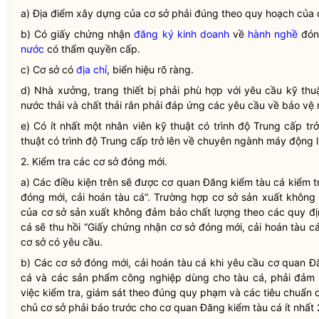
a) Địa điểm xây dựng của cơ sở phải đúng theo quy hoạch của 
b) Có giấy chứng nhận
đăng ký kinh doanh
về
hành nghề
đón
nước
có thẩm
quyền
cấp.
c) Cơ sở có
địa chỉ
, biển hiệu rõ ràng.
d) Nhà xưởng, trang thiết bị phải phù hợp với yêu cầu kỹ th
nước thải và chất thải rắn phải đáp ứng các yêu cầu về bảo vệ
e) Có ít nhất một nhân viên kỹ thuật có trình độ Trung cấp t
thuật có trình độ Trung cấp trở lên về chuyên ngành máy động l
2. Kiểm tra các cơ sở đóng mới.
a) Các điều kiện trên sẽ được cơ quan
Đăng kiểm
tàu cá
kiểm t
đóng mới, cải hoán
tàu cá
”. Trường hợp cơ sở sản xuất không
của cơ sở sản xuất không đảm bảo chất lượng theo các quy đị
cá
sẽ thu hồi “Giấy chứng nhận cơ sở đóng mới, cải hoán
tàu c
cơ sở có yêu cầu.
b) Các cơ sở đóng mới, cải hoán
tàu cá
khi yêu cầu cơ quan
Đ
cá
và các sản phẩm công nghiệp dùng cho
tàu cá
, phải đảm
việc kiểm tra, giám sát theo đúng quy phạm và các tiêu chuẩn có
chủ cơ sở phải báo trước cho cơ quan
Đăng kiểm
tàu cá
ít nhất