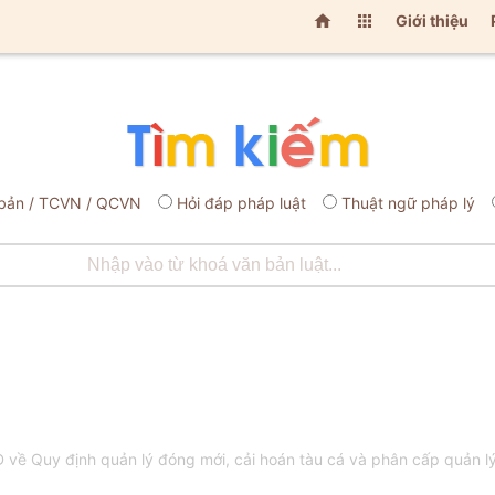


Giới thiệu
bản / TCVN / QCVN
Hỏi đáp pháp luật
Thuật ngữ pháp lý
ề Quy định quản lý đóng mới, cải hoán tàu cá và phân cấp quản lý 