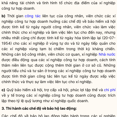
khả năng tài chính và tình hình tổ chức địa điểm của xí nghiệp
công tư hợp doanh.
b)
Thời gian
công tác
liên tục của công nhân, viên chức các xí
nghiệp công tư hợp doanh hưởng các chế độ về bảo hiểm xã hội
được tính kể từ ngày người công nhân, viên chức vào làm việc
chính thức cho xí nghiệp và làm việc liên tục cho đến nay, nhưng
nhiều nhất cũng chỉ được tính kể từ ngày hòa bình lập lại (20-07-
1954) cho các xí nghiệp ở vùng tự do và từ ngày tiếp quản cho
các xí nghiệp vùng tạm bị chiếm trong thời kỳ kháng chiến.
Những cán bộ công nhân, viên chức cơ quan, xí nghiệp
Nhà nước
được điều động qua các xí nghiệp công tư hợp doanh, cách tính
thâm niên liên tục được cộng thêm thời gian ở cơ sở cũ. Những
người tiểu chủ và tư sản ở trong các xí nghiệp công tư hợp doanh
được tính thời gian
công tác
liên tục kể từ ngày được xếp việc
chính thức và thực sự làm việc liên tục cho xí nghiệp.
c)
Quỹ bảo hiểm xã hội, trợ cấp xã hội, phúc lợi tập thể và
chi phí
về y tế trong các xí nghiệp công tư hợp doanh cũng được trích
lập theo tỷ lệ quỹ lương như xí nghiệp quốc doanh.
3. Thi hành các chế độ về bảo hộ lao động:
Các chế độ về bảo hộ lao động hiện hành trong các xí nghiệp