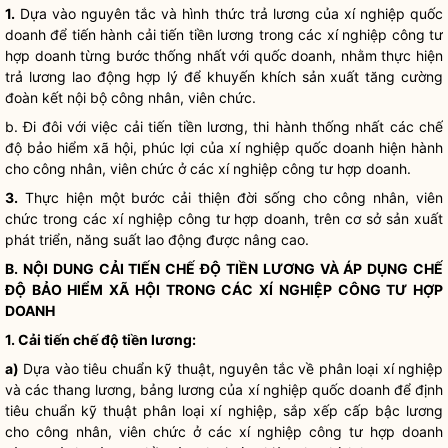
1.
Dựa vào nguyên tắc và hình thức trả lương của xí nghiệp quốc
doanh để tiến hành cải tiến tiền lương trong các xí nghiệp công tư
hợp doanh từng bước thống nhất với quốc doanh, nhằm thực hiện
trả lương lao động hợp lý để khuyến khích sản xuất tăng cường
đoàn kết nội bộ công nhân, viên chức.
b. Đi đôi với việc cải tiến tiền lương, thi hành thống nhất các chế
độ bảo hiểm xã hội, phúc lợi của xí nghiệp quốc doanh hiện hành
cho công nhân, viên chức ở các xí nghiệp công tư hợp doanh.
3.
Thực hiện một bước cải thiện đời sống cho công nhân, viên
chức trong các xí nghiệp công tư hợp doanh, trên cơ sở sản xuất
phát triển, năng suất lao động được nâng cao.
B. NỘI DUNG CẢI TIẾN CHẾ ĐỘ TIỀN LƯƠNG VÀ ÁP DỤNG CHẾ
ĐỘ BẢO HIỂM XÃ HỘI TRONG CÁC XÍ NGHIỆP CÔNG TƯ HỢP
DOANH
1. Cải tiến chế độ tiền lương:
a)
Dựa vào tiêu chuẩn kỹ thuật, nguyên tắc về phân loại xí nghiệp
và các thang lương, bảng lương của xí nghiệp quốc doanh để định
tiêu chuẩn kỹ thuật phân loại xí nghiệp, sắp xếp cấp bậc lương
cho công nhân, viên chức ở các xí nghiệp công tư hợp doanh