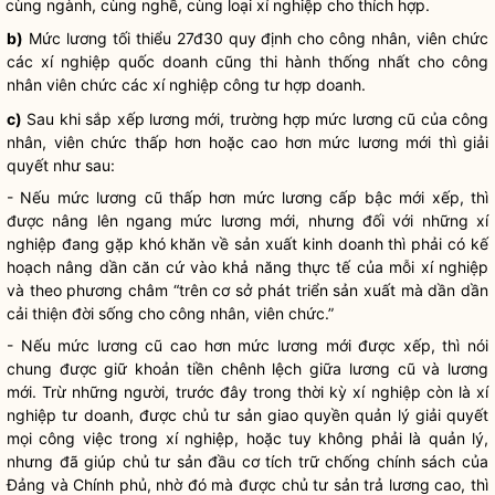
cùng ngành, cùng nghề, cùng loại xí nghiệp cho thích hợp.
b)
Mức lương tối thiểu 27đ30 quy định cho công nhân, viên chức
các xí nghiệp quốc doanh cũng thi hành thống nhất cho công
nhân viên chức các xí nghiệp công tư hợp doanh.
c)
Sau khi sắp xếp lương mới, trường hợp mức lương cũ của công
nhân, viên chức thấp hơn hoặc cao hơn mức lương mới thì giải
quyết như sau:
- Nếu mức lương cũ thấp hơn mức lương cấp bậc mới xếp, thì
được nâng lên ngang mức lương mới, nhưng đối với những xí
nghiệp đang gặp khó khăn về sản xuất kinh doanh thì phải có kế
hoạch nâng dần căn cứ vào khả năng thực tế của mỗi xí nghiệp
và theo phương châm “trên cơ sở phát triển sản xuất mà dần dần
cải thiện đời sống cho công nhân, viên chức.”
- Nếu mức lương cũ cao hơn mức lương mới được xếp, thì nói
chung được giữ khoản tiền chênh lệch giữa lương cũ và lương
mới. Trừ những người, trước đây trong thời kỳ xí nghiệp còn là xí
nghiệp tư doanh, được chủ tư sản giao quyền quản lý giải quyết
mọi công việc trong xí nghiệp, hoặc tuy không phải là quản lý,
nhưng đã giúp chủ tư sản đầu cơ tích trữ chống chính sách của
Đảng và Chính phủ, nhờ đó mà được chủ tư sản trả lương cao, thì