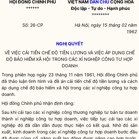
HỘI ĐỒNG CHÍNH PHỦ
VIỆT NAM
DÂN CHỦ
CỘNG HÒA
******
Độc lập - Tự do - Hạnh phúc
********
Số: 26-CP
Hà Nội, ngày 15 tháng 02 năm
1962
NGHỊ QUYẾT
VỀ VIỆC CẢI TIẾN CHẾ ĐỘ TIỀN LƯƠNG VÀ VIỆC ÁP DỤNG CHẾ
ĐỘ BẢO HIỂM XÃ HỘI TRONG CÁC XÍ NGHIỆP CÔNG TƯ HỢP
DOANH
Trong phiên họp ngày 23 tháng 11 năm 1961, Hội đồng Chính phủ
đã thảo luận tình hình và đề án cải tiến chế độ tiền lương và cách
áp dụng chế độ bảo hiểm xã hội trong các xí nghiệp công tư hợp
doanh.
Hội đồng Chính phủ nhận định rằng:
Sau khi cải tạo các xí nghiệp công thương nghiệp tư bản tư doanh
thành xí nghiệp công tư hợp doanh, việc tiếp tục cải tạo các xí
nghiệp đó đã dần dần được thực hiện có kết quả. Nhờ đó sản
xuất, kinh doanh trong các xí nghiệp công tư hợp doanh bước đầu
đã được củng cố, năng suất lao động được nâng cao hơn trước.