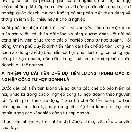
nhất giữa các địa phương, giữa các xí nghiệp, mức độ đãi ngộ
không những đã thấp hơn nhiều so với công nhân viên chức các xí
nghiệp quốc doanh mà còn không có sự phân biệt thích đáng về
thời gian làm việc nhiều hay ít cho xí nghiệp.
Xuất phát từ nhận định trên, căn cứ vào yêu cầu của việc phát
triển sản xuất, cải thiện đời sống và tăng cường đoàn kết nội bô
công nhân, viên chức trong các xí nghiệp công tư hợp doanh, Hội
đồng Chính phủ quyết định tiến hành cải tiến chế độ tiền lương và
cách áp dụng chế độ bảo hiểm xã hội, phúc lợi trong các xí nghiệp
công tư hợp doanh, dần dần thống nhất với các xí nghiệp quốc
doanh, cụ thể như sau:
A. NHIỆM VỤ CẢI TIẾN CHẾ ĐỘ TIỀN LƯƠNG TRONG CÁC XÍ
NGHIỆP CÔNG TƯ HỢP DOANH LÀ:
Bước đầu cải tiến tiền lương và áp dụng các chế độ bảo hiểm xã
hội, phúc lợi trong các xí nghiệp công tư hợp doanh theo nguyên
tắc “phân phối theo lao động ”, xóa bỏ chế độ tiền lương tư bản
chủ nghĩa còn tồn tại, xây dựng chế độ tiền lương xã hội chủ
nghĩa trong các xí nghiệp công tư hợp doanh.
Thực hiện nhiệm vụ trên nhằm đạt được những yêu cầu chủ yếu
sau đây: