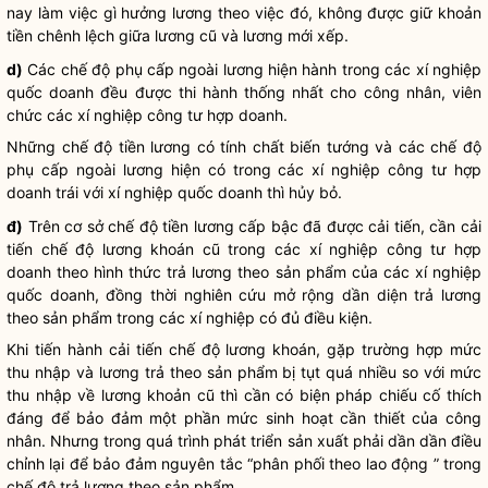
nay làm việc gì hưởng lương theo việc đó, không được giữ khoản
tiền chênh lệch giữa lương cũ và lương mới xếp.
d)
Các chế độ phụ cấp ngoài lương hiện hành trong các xí nghiệp
quốc doanh đều được thi hành thống nhất cho công nhân, viên
chức các xí nghiệp công tư hợp doanh.
Những chế độ tiền lương có tính chất biến tướng và các chế độ
phụ cấp ngoài lương hiện có trong các xí nghiệp công tư hợp
doanh trái với xí nghiệp quốc doanh thì hủy bỏ.
đ)
Trên cơ sở chế độ tiền lương cấp bậc đã được cải tiến, cần cải
tiến chế độ lương khoán cũ trong các xí nghiệp công tư hợp
doanh theo hình thức trả lương theo sản phẩm của các xí nghiệp
quốc doanh, đồng thời nghiên cứu mở rộng dần diện trả lương
theo sản phẩm trong các xí nghiệp có đủ điều kiện.
Khi tiến hành cải tiến chế độ lương khoán, gặp trường hợp mức
thu nhập và lương trả theo sản phẩm bị tụt quá nhiều so với mức
thu nhập về lương khoản cũ thì cần có biện pháp chiếu cố thích
đáng để bảo đảm một phần mức sinh hoạt cần thiết của công
nhân. Nhưng trong quá trình phát triển sản xuất phải dần dần điều
chỉnh lại để bảo đảm nguyên tắc “phân phối theo lao động ” trong
chế độ trả lương theo sản phẩm.