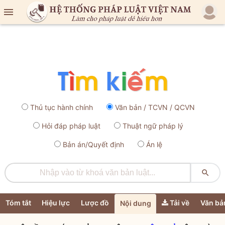

Thủ tục hành chính
Văn bản / TCVN / QCVN
Hỏi đáp pháp luật
Thuật ngữ pháp lý
Bản án/Quyết định
Án lệ

Tóm tắt
Hiệu lực
Lược đồ
Tải về
Văn bả
Nội dung