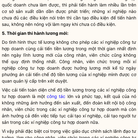
quốc doanh chưa làm được, thì phải tiến hành làm nhiều lần trên
cơ sở sản xuất dần dần được phát triển; những xí nghiệp nào
chưa đủ các điều kiện nói trên thì cần tạo điều kiện để tiến hành
sau, không nên nóng vội làm ngay khi chưa có điều kiện.
5. Thời gian thi hành lương mới:
Do tình hình thực tế lương không cho phép các xí nghiệp công tư
hợp doanh cùng cải tiến tiền lương trong một thời gian nhất định
nên ngày lĩnh lương mới của công nhân, viên chức cũng không
thể quy định thống nhất. Công nhân, viên chức trong mỗi xí
nghiệp công tư hợp doanh được hưởng lương mới kể từ ngày
phướng án cải tiến chế độ tiền lương của xí nghiệp mình được cơ
quan quản lý cấp trên xét duyệt.
Việc cải tiến toàn diện chế độ tiền lương trong các xí nghiệp công
tư hợp doanh là một
công tác
lớn và phức tạp, kết quả của nó
không những ảnh hưởng đến sản xuất, đến đoàn kết nội bộ công
nhân, viên chức trong các xí nghiệp công tư hợp doanh mà còn
ảnh hưởng cả đến việc tiếp tục cải tạo xí nghiệp, cải tạo người tư
sản trong các xí nghiệp công tư hợp doanh nữa.
Vì vậy phải đặc biệt coi trọng việc giáo dục chính sách lãnh đạo tư
tưởng, làm cho công nhân, viên chức trong các xí nghiệp công tư