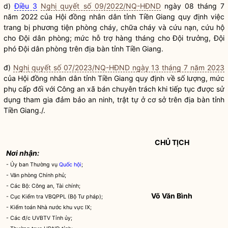
d)
Điều 3
Nghị quyết số 09/2022/NQ-HĐND
ngày 08 tháng 7
năm 2022 của Hội đồng
nhân dân
tỉnh Tiền Giang quy định việc
trang bị phương tiện phòng cháy, chữa cháy và cứu nạn, cứu hộ
cho Đội dân phòng; mức hỗ trợ hàng tháng cho Đội trưởng, Đội
phó Đội dân phòng trên
địa bàn
tỉnh Tiền Giang.
đ)
Nghị quyết số 07/2023/NQ-HĐND ngày 13 tháng 7 năm 2023
của Hội đồng
nhân dân
tỉnh Tiền Giang quy định về số lượng, mức
phụ cấp đối với Công an
xã
bán chuyên trách khi tiếp tục được sử
dụng tham gia đảm bảo an ninh, trật tự ở cơ sở trên
địa bàn
tỉnh
Tiền Giang./.
CHỦ TỊCH
Nơi nhận:
- Ủy ban Thường vụ
Quốc hội
;
- Văn phòng Chính phủ;
- Các Bộ: Công an, Tài chính;
Võ Văn Bình
- Cục Kiểm tra VBQPPL (Bộ Tư pháp);
- Kiểm toán Nhà nước khu vực IX;
- Các đ/c UVBTV Tỉnh ủy;