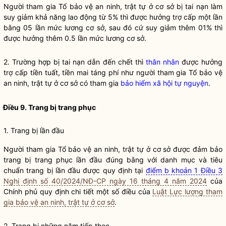
Người tham gia Tổ bảo vệ an ninh, trật tự ở cơ sở bị tai nạn làm
suy giảm khả năng lao động từ 5% thì được hưởng trợ cấp một lần
bằng 05 lần mức lương cơ sở, sau đó cứ suy giảm thêm 01% thì
được hưởng thêm 0.5 lần mức lương cơ sở.
2. Trường hợp bị tai nạn dẫn đến chết thì
thân nhân
được hưởng
trợ cấp tiền tuất, tiền mai táng phí như người tham gia Tổ bảo vệ
an ninh, trật tự ở cơ sở có tham gia
bảo hiểm xã hội tự nguyện
.
Điều 9. Trang bị trang phục
1. Trang bị lần đầu
Người tham gia Tổ bảo vệ an ninh, trật tự ở cơ sở được đảm bảo
trang bị trang phục lần đầu đúng bằng với danh mục và tiêu
chuẩn trang bị lần đầu được quy định tại
điểm b khoản 1 Điều 3
Nghị định số 40/2024/NĐ-CP ngày 16 tháng 4 năm 2024
của
Chính phủ quy định chi tiết một số điều của
Luật Lực lượng tham
gia bảo vệ an ninh, trật tự ở cơ sở
.
2. Trang bị những năm tiếp theo