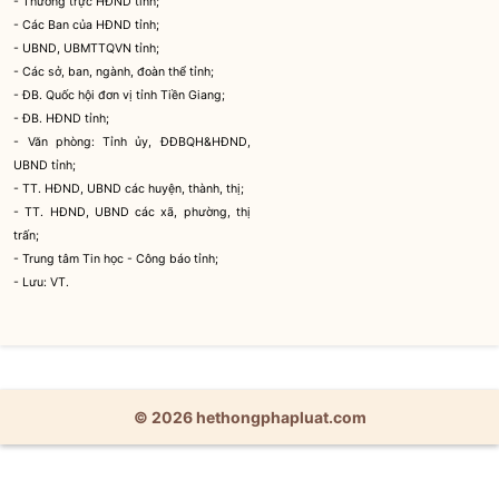
- Thường trực HĐND tỉnh;
- Các Ban của HĐND tỉnh;
- UBND, UBMTTQVN tỉnh;
- Các sở, ban, ngành, đoàn thể tỉnh;
- ĐB.
Quốc hội
đơn vị tỉnh Tiền Giang;
- ĐB. HĐND tỉnh;
- Văn phòng: Tỉnh ủy, ĐĐBQH&HĐND,
UBND tỉnh;
- TT. HĐND, UBND các huyện, thành, thị;
- TT. HĐND, UBND các xã, phường, thị
trấn;
- Trung tâm Tin học - Công báo tỉnh;
- Lưu: VT.
© 2026 hethongphapluat.com