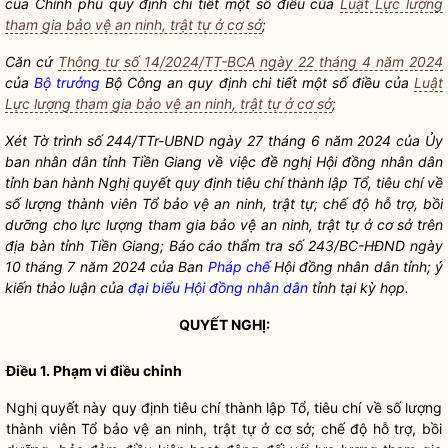
của Chính phủ quy định chi tiết một số điều của
Luật Lực lượng
tham gia bảo vệ an ninh, trật tự ở cơ sở
;
Căn cứ
Thông tư số 14/2024/TT-BCA ngày 22 tháng 4 năm 2024
của
Bộ trưởng
Bộ Công an quy định chi tiết một số điều của
Luật
Lực lượng tham gia bảo vệ an ninh, trật tự ở cơ sở
;
Xét Tờ trình số 244/TTr-UBND ngày 27 tháng 6 năm 2024 của Ủy
ban nhân dân tỉnh Tiền Giang về việc đề nghị Hội đồng nhân dân
tỉnh ban hành
Nghị quyết
quy định tiêu chí thành lập Tổ, tiêu chí về
số lượng thành viên Tổ bảo vệ an ninh, trật tự; chế độ hỗ trợ, bồi
dưỡng cho lực lượng tham gia bảo vệ an ninh, trật tự ở cơ sở trên
địa bàn
tỉnh Tiền Giang; Báo cáo thẩm tra số 243/BC-HĐND ngày
10 tháng 7 năm 2024 của Ban
Pháp chế
Hội đồng nhân dân tỉnh; ý
kiến thảo luận của
đại biểu Hội đồng nhân dân
tỉnh tại kỳ họp.
QUYẾT NGHỊ:
Điều 1. Phạm vi điều chỉnh
Nghị quyết
này quy định tiêu chí thành lập Tổ, tiêu chí về số lượng
thành viên Tổ bảo vệ an ninh, trật tự ở cơ sở; chế độ hỗ trợ, bồi