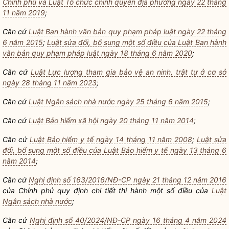
Chính phủ và Luật Tổ chức chính quyền địa phương ngày 22 tháng
11 năm 2019
;
Căn cứ
Luật Ban hành văn bản quy phạm pháp luật ngày 22 tháng
6 năm 2015
;
Luật sửa đổi, bổ sung một số điều của Luật Ban hành
văn bản quy phạm pháp luật ngày 18 tháng 6 năm 2020
;
Căn cứ
Luật Lực lượng tham gia bảo vệ an ninh, trật tự ở cơ sở
ngày 28 tháng 11 năm 2023
;
Căn cứ
Luật Ngân sách nhà nước ngày 25 tháng 6 năm 2015
;
Căn cứ
Luật Bảo hiểm xã hội ngày 20 tháng 11 năm 2014
;
Căn cứ
Luật Bảo hiểm y tế ngày 14 tháng 11 năm 2008
;
Luật sửa
đổi, bổ sung một số điều của Luật Bảo hiểm y tế ngày 13 tháng 6
năm 2014
;
Căn cứ
Nghị định số 163/2016/NĐ-CP ngày 21 tháng 12 năm 2016
của Chính phủ quy định chi tiết thi hành một số điều của
Luật
Ngân sách nhà nước
;
Căn cứ
Nghị định số 40/2024/NĐ-CP ngày 16 tháng 4 năm 2024