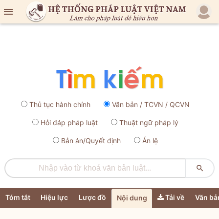

Thủ tục hành chính
Văn bản / TCVN / QCVN
Hỏi đáp pháp luật
Thuật ngữ pháp lý
Bản án/Quyết định
Án lệ

Tóm tắt
Hiệu lực
Lược đồ
Tải về
Văn bả
Nội dung