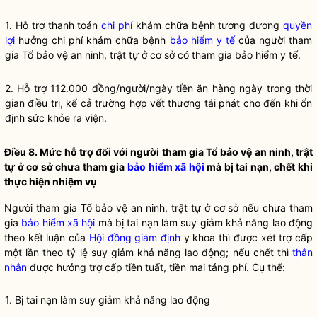
1. Hỗ trợ thanh toán
chi phí
khám chữa bệnh tương đương
quyền
lợi
hưởng
chi phí
khám chữa bệnh
bảo hiểm y tế
của người tham
gia Tổ bảo vệ an ninh, trật tự ở cơ sở có tham gia
bảo hiểm y tế
.
2. Hỗ trợ 112.000 đồng/người/ngày tiền ăn hàng ngày trong thời
gian điều trị, kể cả trường hợp vết thương tái phát cho đến khi ổn
định sức khỏe ra viện.
Điều 8. Mức hỗ trợ đối với người tham gia Tổ bảo vệ an ninh, trật
tự ở cơ sở chưa tham gia
bảo hiểm xã hội
mà bị tai nạn, chết khi
thực hiện nhiệm vụ
Người tham gia Tổ bảo vệ an ninh, trật tự ở cơ sở nếu chưa tham
gia
bảo hiểm xã hội
mà bị tai nạn làm suy giảm khả năng lao động
theo kết luận của
Hội đồng giám định
y khoa thì được xét trợ cấp
một lần theo tỷ lệ suy giảm khả năng lao động; nếu chết thì
thân
nhân
được hưởng trợ cấp tiền tuất, tiền mai táng phí. Cụ thể:
1. Bị tai nạn làm suy giảm khả năng lao động