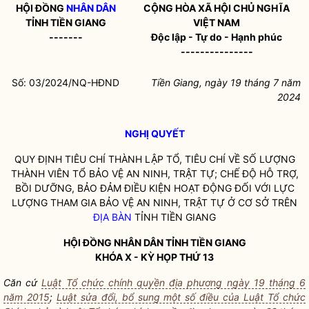
HỘI ĐỒNG
NHÂN DÂN
CỘNG HÒA XÃ HỘI CHỦ NGHĨA
TỈNH TIỀN GIANG
VIỆT NAM
-------
Độc lập - Tự do - Hạnh phúc
---------------
Số: 03/2024/NQ-HĐND
Tiền Giang, ngày 19 tháng 7 năm
2024
NGHỊ QUYẾT
QUY ĐỊNH TIÊU CHÍ THÀNH LẬP TỔ, TIÊU CHÍ VỀ SỐ LƯỢNG
THÀNH VIÊN TỔ BẢO VỆ AN NINH, TRẬT TỰ; CHẾ ĐỘ HỖ TRỢ,
BỒI DƯỠNG, BẢO ĐẢM ĐIỀU KIỆN HOẠT ĐỘNG ĐỐI VỚI LỰC
LƯỢNG THAM GIA BẢO VỆ AN NINH, TRẬT TỰ Ở CƠ SỞ TRÊN
ĐỊA BÀN
TỈNH TIỀN GIANG
HỘI ĐỒNG
NHÂN DÂN
TỈNH TIỀN GIANG
KHÓA X - KỲ HỌP THỨ 13
Căn cứ
Luật Tổ chức chính quyền địa phương ngày 19 tháng 6
năm 2015
;
Luật sửa đổi, bổ sung một số điều của Luật Tổ chức