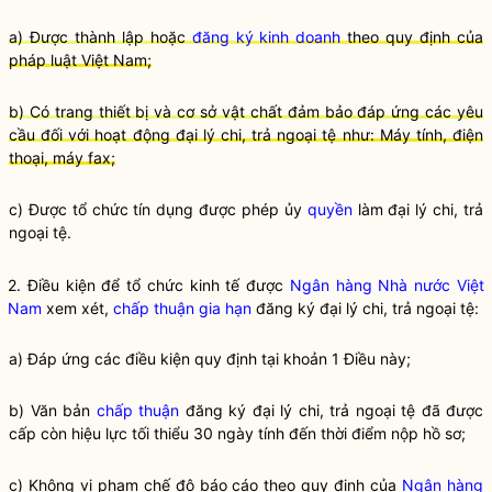
a) Được thành lập hoặc
đăng ký kinh doanh
theo quy định của
pháp
luật
Việt Nam;
b) Có trang thiết bị và cơ sở vật chất đảm bảo đáp ứng các yêu
cầu đối với hoạt động đại lý chi, trả ngoại tệ như: Máy tính, điện
thoại, máy fax;
c) Được
tổ chức tín dụng được phép
ủy
quyền
làm đại lý chi, trả
ngoại tệ.
2. Điều kiện để
tổ chức kinh tế
được
Ngân hàng Nhà nước Việt
Nam
xem xét,
chấp thuận
gia hạn
đăng ký đại lý chi, trả ngoại tệ:
a) Đáp ứng các điều kiện quy định tại khoản 1 Điều này;
b) Văn bản
chấp thuận
đăng ký đại lý chi, trả ngoại tệ đã được
cấp còn hiệu lực tối thiểu 30 ngày tính đến thời điểm nộp hồ sơ;
c) Không vi phạm chế độ báo cáo theo quy định của
Ngân hàng