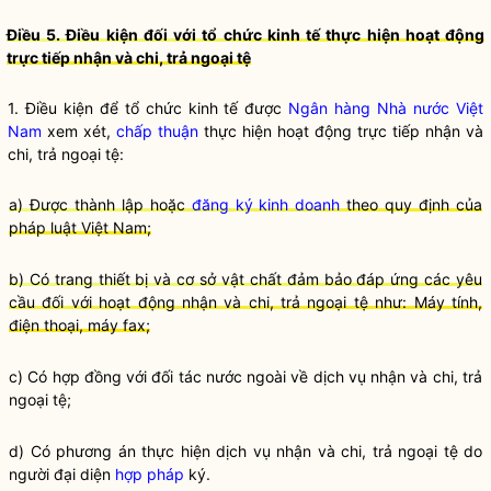
Điều 5. Điều kiện đối với
tổ chức kinh tế
thực hiện hoạt động
trực tiếp nhận và chi, trả ngoại tệ
1. Điều kiện để
tổ chức kinh tế
được
Ngân hàng Nhà nước Việt
Nam
xem xét,
chấp thuận
thực hiện hoạt động trực tiếp nhận và
chi, trả ngoại tệ:
a) Được thành lập hoặc
đăng ký kinh doanh
theo quy định của
pháp
luật
Việt Nam;
b) Có trang thiết bị và cơ sở vật chất đảm bảo đáp ứng các yêu
cầu đối với hoạt động nhận và chi, trả ngoại tệ như: Máy tính,
điện thoại, máy fax;
c) Có hợp đồng với đối tác nước ngoài về dịch vụ nhận và chi, trả
ngoại tệ;
d) Có phương án thực hiện dịch vụ nhận và chi, trả ngoại tệ do
người đại diện
hợp pháp
ký.