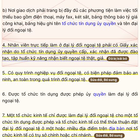
b) Nơi giao dịch phải trang bị đầy đủ các phương tiện làm việc tối
thiểu bao gồm điện thoại, máy fax, két sắt, bảng thông báo tỷ giá
công khai, bảng hiệu ghi tên
tổ chức tín dụng ủy quyền
và tên đại
lý đổi ngoại tệ.
4. Nhân viên trực tiếp làm ở đại lý đổi ngoại tệ phải có Giấy xác
nhận do tổ chức tín dụng ủy quyền cấp, xác nhận đã được đào
tạo, tập huấn kỹ năng nhận biết ngoại tệ thật, giả.
Đã bị bãi bỏ
5. Có quy trình nghiệp vụ đổi ngoại tệ, có biện pháp đảm bảo an
ninh, an toàn trong quá trình đổi ngoại tệ.
Sửa đổi, Bổ sung
6. Được
tổ chức tín dụng được phép
ủy
quyền
làm đại lý đổi
ngoại tệ.
7. Một
tổ chức kinh tế
chỉ được làm đại lý đổi ngoại tệ cho một
tổ
chức tín dụng được phép
và
tổ chức kinh tế
có thể thỏa thuận đặt
đại lý đổi ngoại tệ ở một hoặc nhiều địa điểm trên
địa bàn
nơi
tổ
chức kinh tế
có trụ sở chính hoặc chi nhánh.
Sửa đổi, Bổ sung