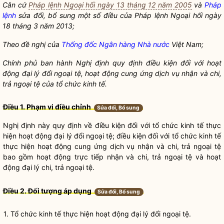
Căn cứ
Pháp lệnh Ngoại hối ngày 13 tháng 12 năm 2005
và
Pháp
lệnh
sửa đổi, bổ sung một số điều của
Pháp lệnh
Ngoại hố
i ngày
18 tháng 3 năm 2013;
Theo đề nghị của
Thống đốc Ngân hàng Nhà nước
Việt Nam;
Chính phủ ban hành Nghị định quy định điều kiện đối với hoạt
động đại lý
đổi ngoại tệ, hoạt động cung ứng dịch vụ nhận và chi
,
trả ngoại tệ của
tổ chức kinh tế
.
Điều 1. Phạm vi điều chỉnh
Sửa đổi, Bổ sung
Nghị định này quy định về điều kiện đối với
tổ chức kinh tế
thực
hiện hoạt động đại lý đổi ngoại tệ; điều kiện đối với
tổ chức kinh tế
thực hiện hoạt động cung ứng dịch vụ nhận và chi, trả ngoại tệ
bao gồm hoạt động trực tiếp nhận và chi, trả ngoại tệ và hoạt
động đại lý chi, trả ngoại tệ.
Điều 2. Đối tượng áp dụng
Sửa đổi, Bổ sung
1.
Tổ chức kinh tế
thực hiện hoạt động đại lý đổi ngoại tệ.