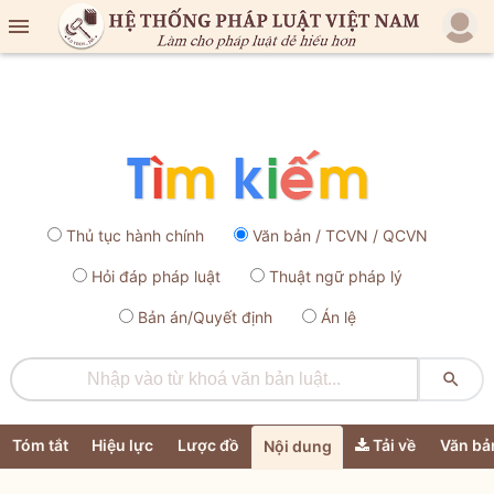

Thủ tục hành chính
Văn bản / TCVN / QCVN
Hỏi đáp pháp luật
Thuật ngữ pháp lý
Bản án/Quyết định
Án lệ

Tóm tắt
Hiệu lực
Lược đồ
Tải về
Văn bả
Nội dung