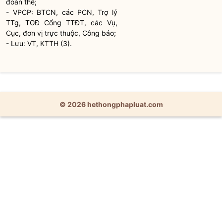
đoàn thể;
- VPCP: BTCN, các PCN, Trợ lý
TTg, TGĐ Cổng TTĐT, các Vụ,
Cục, đơn vị trực thuộc, Công báo;
- Lưu: VT, KTTH (3).
© 2026 hethongphapluat.com