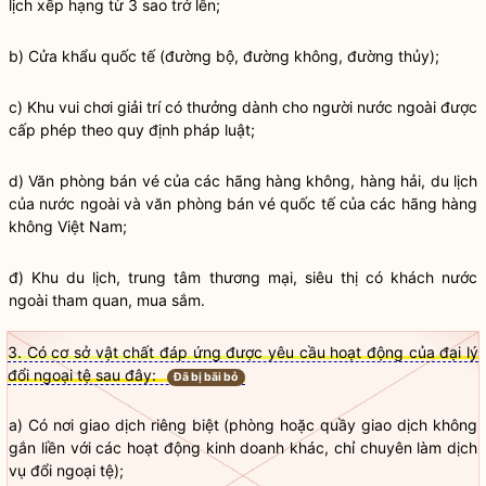
lịch xếp hạng từ 3 sao trở lên;
b) Cửa khẩu quốc tế (đường bộ, đường không, đường thủy);
c) Khu vui chơi giải trí có thưởng dành cho người nước ngoài được
cấp phép theo quy định pháp
luật
;
d) Văn phòng bán vé của các hãng hàng không, hàng hải, du lịch
của nước ngoài và văn phòng bán vé quốc tế của các hãng hàng
không Việt Nam;
đ) Khu du lịch, trung tâm thương mại, siêu thị có khách nước
ngoài tham quan, mua sắm.
3. Có cơ sở vật chất đáp ứng được yêu cầu hoạt động của đại lý
đổi ngoại tệ sau đây:
Đã bị bãi bỏ
a) Có nơi giao dịch riêng biệt (phòng hoặc quầy giao dịch không
gắn liền với các hoạt động kinh doanh khác, chỉ chuyên làm dịch
vụ đổi ngoại tệ);