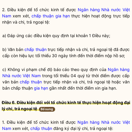
2. Điều kiện để
tổ chức kinh tế
được
Ngân hàng Nhà nước Việt
Nam
xem xét,
chấp thuận
gia hạn
thực hiện hoạt động trực tiếp
nhận và chi, trả ngoại tệ:
a) Đáp ứng các điều kiện quy định tại khoản 1 Điều này;
b) Văn bản
chấp thuận
trực tiếp nhận và chi, trả ngoại tệ đã được
cấp còn hiệu lực tối thiểu 30 ngày tính đến thời điểm nộp hồ sơ;
c) Không vi phạm chế độ báo cáo theo quy định của
Ngân hàng
Nhà nước Việt Nam
trong tối thiểu 04 quý từ thời điểm được cấp
văn bản
chấp thuận
trực tiếp nhận và chi, trả ngoại tệ hoặc văn
bản
chấp thuận
gia hạn
gần nhất đến thời điểm xin
gia hạn
.
Điều 6. Điều kiện đối với
tổ chức kinh tế
thực hiện hoạt động đại
lý chi, trả ngoại tệ
Bổ sung
1. Điều kiện để
tổ chức kinh tế
được
Ngân hàng Nhà nước Việt
Nam
xem xét,
chấp thuận
đăng ký đại lý chi, trả ngoại tệ: