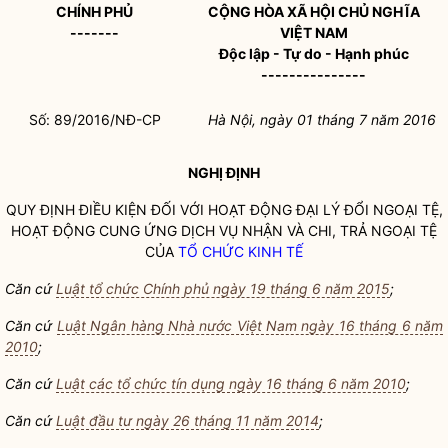
CHÍNH PHỦ
CỘNG HÒA XÃ HỘI CHỦ NGHĨA
-------
VIỆT NAM
Độc lập - Tự do - Hạnh phúc
---------------
Số: 89/2016/NĐ-CP
Hà Nội, ngày 01
tháng 7 năm 201
6
NGHỊ ĐỊNH
QUY ĐỊNH ĐIỀU KIỆN ĐỐI VỚI HOẠT ĐỘNG ĐẠI LÝ ĐỔI NGOẠI TỆ,
HOẠT ĐỘNG CUNG ỨNG DỊCH VỤ NHẬN VÀ CHI, TRẢ NGOẠI TỆ
CỦA
TỔ CHỨC KINH TẾ
Căn cứ
Luật tổ chức Chính phủ ngày 19 tháng 6 năm 2015
;
Căn cứ
Luật Ngân hàng Nhà nước Việt Nam ngày 16 tháng 6 năm
2010
;
Căn cứ
Luật các tổ chức tín dụng ngày 16 tháng 6 năm 2010
;
Că
n cứ
Luật đầu tư ngày 26 tháng 11 năm 2014
;