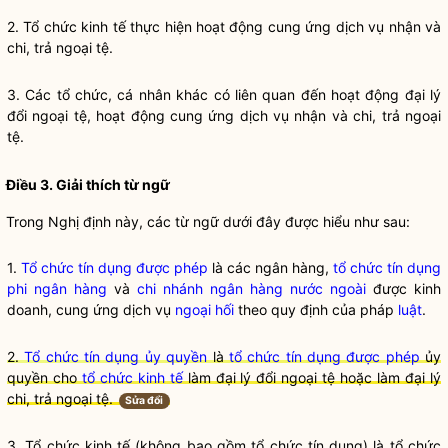
2.
Tổ chức kinh tế
thực hiện hoạt động cung ứng dịch vụ nhận và
chi, trả ngoại tệ.
3. Các tổ chức, cá nhân khác có liên quan đến hoạt động đại lý
đổi ngoại tệ, hoạt động cung ứng dịch vụ nhận và chi, trả ngoại
tệ.
Điều 3. Giải thích từ ngữ
Trong Nghị định này, các từ ngữ dưới đây được hiểu như sau:
1.
Tổ chức tín dụng được phép
là các ngân hàng,
tổ chức tín dụng
phi ngân hàng
và
chi nhánh ngân hàng nước ngoài
được kinh
doanh, cung ứng dịch vụ
ngoại hối
theo quy định của pháp
luật
.
2.
Tổ chức tín dụng ủy quyền
là
tổ chức tín dụng được phép
ủy
quyền cho
tổ chức kinh tế
làm đại lý đổi ngoại tệ hoặc làm đại lý
chi, trả ngoại tệ.
Sửa đổi
3. Tổ chức kinh tế (không bao gồm tổ chức tín dụng) là tổ chức