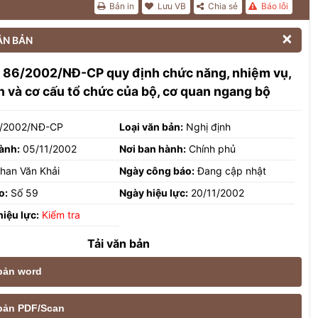
Bản in
Lưu VB
Chia sẻ
Báo lỗi

ĂN BẢN
h 86/2002/NĐ-CP quy định chức năng, nhiệm vụ,
 và cơ cấu tổ chức của bộ, cơ quan ngang bộ
/2002/NĐ-CP
Loại văn bản:
Nghị định
ành:
05/11/2002
Nơi ban hành:
Chính phủ
han Văn Khải
Ngày công báo:
Đang cập nhật
o:
Số 59
Ngày hiệu lực:
20/11/2002
hiệu lực:
Kiểm tra
Tải văn bản
 bản word
e bản PDF/Scan