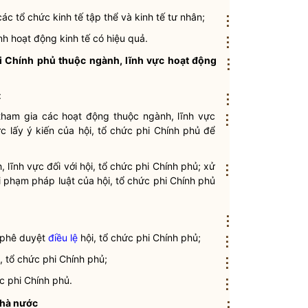
ác tổ chức kinh tế tập thể và kinh tế tư nhân;
⋮
nh hoạt động kinh tế có hiệu quả.
⋮
i Chính phủ thuộc ngành, lĩnh vực hoạt động
⋮
:
⋮
 tham gia các hoạt động thuộc ngành, lĩnh vực
⋮
ức lấy ý kiến của hội, tổ chức phi Chính phủ để
 lĩnh vực đối với hội, tổ chức phi Chính phủ; xử
⋮
vi phạm pháp
luật
của hội, tổ chức phi Chính phủ
⋮
, phê duyệt
điều lệ
hội, tổ chức phi Chính phủ;
⋮
, tổ chức phi Chính phủ;
⋮
ức phi Chính phủ.
⋮
hà nước
⋮