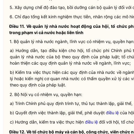
5. Xây dựng chế độ đào tạo, bồi dưỡng cán bộ quản lý đối với c
6.
Chỉ đạo
tổng kết kinh nghiệm thực tiễn, nhân rộng các mô hì
Điều 11.
Về
quản lý nhà nước
hoạt động của hội, tổ chức ph
trong phạm vi cả nước hoặc liên tỉnh
1. Bộ
quản lý nhà nước
ngành, lĩnh vực có nhiệm vụ,
quyền
hạn
a) Hướng dẫn, tạo điều kiện cho hội, tổ chức phi Chính phủ
quản lý nhà nước
của bộ theo quy định của pháp
luật
; tổ ch
hoàn thiện các quy định
quản lý nhà nước
về ngành, lĩnh vực;
b) Kiểm tra việc thực hiện các quy định của
nhà nước
về ngành,
lý hoặc kiến nghị cơ quan
nhà nước
có thẩm
quyền
xử lý các 
theo quy định của pháp
luật
.
2. Bộ
Nội vụ
có nhiệm vụ,
quyền
hạn:
a) Trình Chính phủ quy định trình tự, thủ tục thành lập, giải thể
b) Quyết định việc thành lập, giải thể, phê duyệt
điều lệ
của hội
c) Hướng dẫn, kiểm tra việc thực hiện
điều lệ
đối với hội, tổ ch
Điều 12.
Về tổ chức bộ máy và cán bộ, công chức, viên chức
n