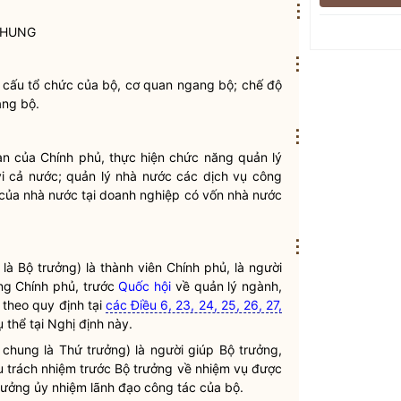
⋮
CHUNG
⋮
 cấu tổ chức của bộ, cơ quan ngang bộ; chế độ
ang bộ.
⋮
an của Chính phủ, thực hiện chức năng
quản lý
i cả nước;
quản lý nhà nước
các dịch vụ công
n của nhà nước tại doanh nghiệp có vốn nhà nước
⋮
 là
Bộ trưởng
) là thành viên Chính phủ, là người
ng Chính phủ, trước
Quốc hội
về quản lý ngành,
theo quy định tại
các Điều 6, 23, 24, 25, 26, 27,
thể tại Nghị định này.
 chung là Thứ trưởng) là người giúp
Bộ trưởng
,
u trách nhiệm trước
Bộ trưởng
về nhiệm vụ được
rưởng
ủy nhiệm lãnh đạo
công tác
của bộ.