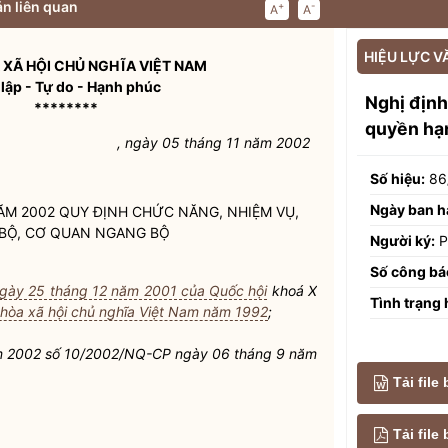
n liên quan
+
-
A
A
HIỆU LỰC V
XÃ HỘI CHỦ NGHĨA VIỆT NAM
lập - Tự do - Hạnh phúc
Nghị địn
********
quyền hạn
, ngày 05 tháng 11 năm 2002
Số hiệu:
86
Ngày ban h
ĂM 2002 QUY ĐỊNH CHỨC NĂNG, NHIỆM VỤ,
BỘ, CƠ QUAN NGANG BỘ
Người ký:
P
Số công bá
gày 25 tháng 12 năm 2001 của Quốc hội
khoá X
Tình trạng 
hòa xã hội chủ nghĩa Việt Nam năm 1992
;
ăm 2002 số 10/2002/NQ-CP ngày 06 tháng 9 năm
Tải file
Tải fil