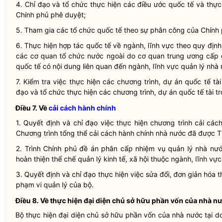
4.
Chỉ đạo
và tổ chức thực hiện các điều ước quốc tế và thự
Chính phủ phê duyệt;
5. Tham gia các tổ chức quốc tế theo sự phân công của Chính 
6. Thực hiện hợp tác quốc tế về ngành, lĩnh vực theo quy đị
các cơ quan tổ chức nước ngoài do cơ quan trung ương cấp g
quốc tế có nội dung liên quan đến ngành, lĩnh vực
quản lý nhà
7. Kiểm tra việc thực hiện các chương trình, dự án quốc tế tà
đạo
và tổ chức thực hiện các chương trình, dự án quốc tế tài tr
Điều 7.
Về
cải cách hành chính
1. Quyết định và
chỉ đạo
việc thực hiện chương trình
cải các
Chương trình tổng thể
cải cách hành chính
nhà nước
đã được Th
2. Trình Chính phủ đề án phân cấp nhiệm vụ
quản lý nhà nư
hoàn thiện thể chế quản lý kinh tế, xã hội thuộc ngành, lĩnh vự
3. Quyết định và
chỉ đạo
thực hiện việc sửa đổi, đơn giản hóa t
phạm vi quản lý của bộ.
Điều 8.
Về thực hiện đại diện chủ sở hữu phần vốn của
nhà n
Bộ thực hiện đại diện chủ sở hữu phần vốn của
nhà nước
tại d