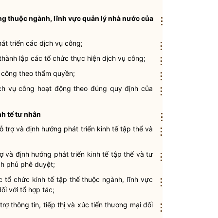
ng thuộc ngành, lĩnh vực
quản lý nhà nước
của
⋮
át triển các dịch vụ công;
⋮
thành lập các tổ chức thực hiện dịch vụ công;
⋮
vụ công theo thẩm
quyền
;
⋮
ịch vụ công hoạt động theo đúng quy định của
⋮
nh tế tư nhân
⋮
 trợ và định hướng phát triển kinh tế tập thể và
⋮
 và định hướng phát triển kinh tế tập thể và tư
⋮
nh phủ phê duyệt;
 tổ chức kinh tế tập thể thuộc ngành, lĩnh vực
⋮
i với tổ hợp tác;
 thông tin, tiếp thị và xúc tiến thương mại đối
⋮