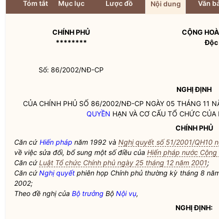
Tóm tắt
Mục lục
Lược đồ
Văn bả
Nội dung
CHÍNH PHỦ
CỘNG HOÀ 
********
Độc 
Số: 86/2002/NĐ-CP
NGHỊ ĐỊNH
CỦA CHÍNH PHỦ SỐ 86/2002/NĐ-CP NGÀY 05 THÁNG 11 N
QUYỀN
HẠN VÀ CƠ CẤU TỔ CHỨC CỦA 
CHÍNH PHỦ
Căn cứ
Hiến pháp
năm 1992 và
Nghị quyết số 51/2001/QH10 n
về việc sửa đổi, bổ sung một số điều của
Hiến pháp nước Cộng 
Căn cứ
Luật Tổ chức Chính phủ ngày 25 tháng 12 năm 2001
;
Căn cứ
Nghị quyết
phiên họp Chính phủ thường kỳ tháng 8 n
2002;
Theo đề nghị của
Bộ trưởng
Bộ
Nội vụ
,
NGHỊ ĐỊNH: