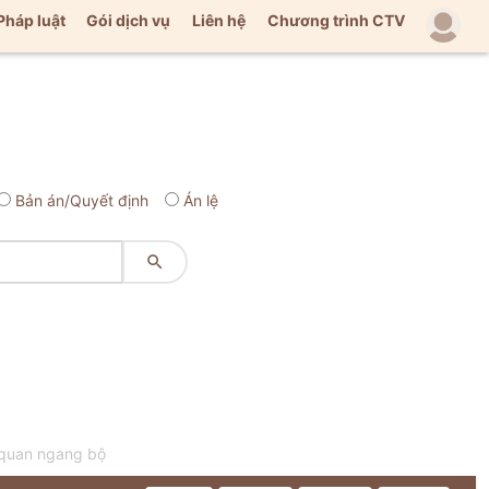
Pháp luật
Gói dịch vụ
Liên hệ
Chương trình CTV
Bản án/Quyết định
Án lệ

 quan ngang bộ