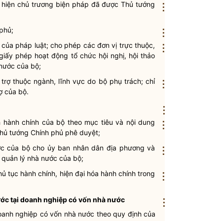
c hiện chủ trương biện pháp đã được Thủ tướng
⋮
phủ;
⋮
nh của pháp
luật
; cho phép các đơn vị trực thuộc,
⋮
iấy phép hoạt động tổ chức hội nghị, hội thảo
 nước
của bộ;
i trợ thuộc ngành, lĩnh vực do bộ phụ trách;
chỉ
⋮
ợ của bộ.
⋮
h hành chính
của bộ theo mục tiêu và nội dung
⋮
ủ tướng Chính phủ phê duyệt;
ớc
của bộ cho ủy ban
nhân dân
địa phương và
⋮
c
quản lý nhà nước
của bộ;
hủ tục hành chính, hiện đại hóa hành chính trong
⋮
ước
tại doanh nghiệp có vốn
nhà nước
⋮
oanh nghiệp có vốn
nhà nước
theo quy định của