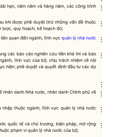
h dài hạn, năm năm và hàng năm, các công trình
⋮
sau khi được phê duyệt (trừ những vấn đề thuộc
⋮
 lược, quy hoạch, kế hoạch đó;
ó liên quan đến ngành, lĩnh vực
quản lý nhà nước
⋮
ng các báo cáo nghiên cứu tiền khả thi và báo
⋮
ngành, lĩnh vực của bộ; chịu trách nhiệm về nội
ực hiện; phê duyệt và quyết định đầu tư các dự
⋮
 tế nhân danh Nhà nước, nhân danh Chính phủ về
⋮
ia nhập thuộc ngành, lĩnh vực
quản lý nhà nước
⋮
 ước quốc tế và chủ trương, biện pháp, mở rộng
⋮
 thuộc phạm vi
quản lý nhà nước
của bộ;