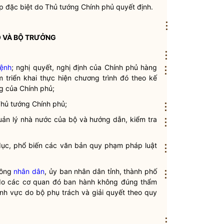
p đặc biệt do Thủ tướng Chính phủ quyết định.
⋮
Ộ VÀ
BỘ TRƯỞNG
⋮
lệnh
;
nghị quyết
, nghị định của Chính phủ hàng
⋮
 triển khai thực hiện chương trình đó theo kế
g của Chính phủ;
Thủ tướng Chính phủ;
⋮
uản lý nhà nước
của bộ và hướng dẫn, kiểm tra
⋮
 dục, phổ biến các văn bản quy phạm pháp
luật
⋮
đồng
nhân dân
, ủy ban
nhân dân
tỉnh, thành phố
⋮
 do các cơ quan đó ban hành không đúng thẩm
nh vực do bộ phụ trách và giải quyết theo quy
⋮