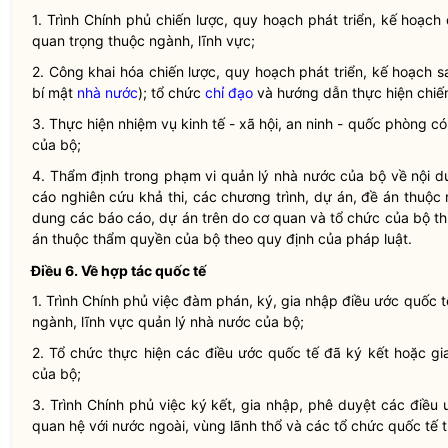
1. Trình Chính phủ chiến lược, quy hoạch phát triển, kế hoạc
quan trọng thuộc ngành, lĩnh vực;
2. Công khai hóa chiến lược, quy hoạch phát triển, kế hoạch 
bí mật
nhà nước
); tổ chức
chỉ đạo
và hướng dẫn thực hiện chiến
3. Thực hiện nhiệm vụ kinh tế - xã hội, an ninh - quốc phòng c
của bộ;
4. Thẩm định trong phạm vi
quản lý nhà nước
của bộ về nội du
cáo nghiên cứu khả thi, các chương trình, dự án, đề án thuộc 
dung các báo cáo, dự án trên do cơ quan và tổ chức của bộ th
án thuộc thẩm
quyền
của bộ theo quy định của pháp
luật
.
Điều 6.
Về hợp tác quốc tế
1. Trình Chính phủ việc đàm phán, ký, gia nhập điều ước quốc
ngành, lĩnh vực
quản lý nhà nước
của bộ;
2. Tổ chức thực hiện các điều ước quốc tế đã ký kết hoặc g
của bộ;
3. Trình Chính phủ việc ký kết, gia nhập, phê duyệt các điều
quan hệ với nước ngoài, vùng lãnh thổ và các tổ chức quốc tế