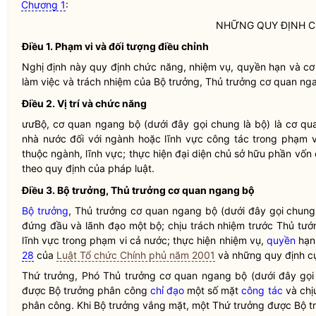
Chương 1
:
NHỮNG QUY ĐỊNH 
Điều 1.
Phạm vi và đối tượng điều chỉnh
Nghị định này quy định chức năng, nhiệm vụ,
quyền
hạn và cơ
làm việc và trách nhiệm của
Bộ trưởng
, Thủ trưởng cơ quan ng
Điều 2.
Vị trí và chức năng
ưưBộ, cơ quan ngang bộ (dưới đây gọi chung là bộ) là cơ qu
nhà nước
đối với ngành hoặc lĩnh vực
công tác
trong phạm v
thuộc ngành, lĩnh vực; thực hiện đại diện chủ sở hữu phần vố
theo quy định của pháp
luật
.
Điều 3.
Bộ trưởng
, Thủ trưởng cơ quan ngang bộ
Bộ trưởng
, Thủ trưởng cơ quan ngang bộ (dưới đây gọi chung
đứng đầu và lãnh đạo một bộ; chịu trách nhiệm trước Thủ tướ
lĩnh vực trong phạm vi cả nước; thực hiện nhiệm vụ,
quyền
hạn 
28
của
Luật Tổ chức Chính phủ năm 2001
và những quy định cụ 
Thứ trưởng, Phó Thủ trưởng cơ quan ngang bộ (dưới đây gọi
được
Bộ trưởng
phân công
chỉ đạo
một số mặt
công tác
và chị
phân công. Khi
Bộ trưởng
vắng mặt, một Thứ trưởng được
Bộ t