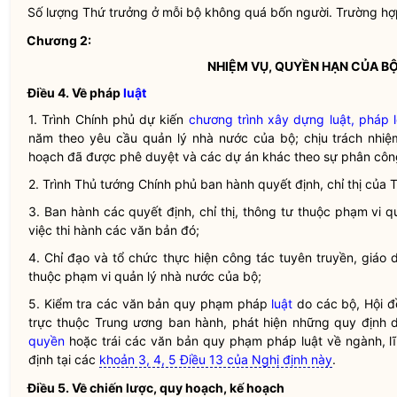
Số lượng Thứ trưởng ở mỗi bộ không quá bốn người. Trường hợ
Chương 2:
NHIỆM VỤ,
QUYỀN
HẠN CỦA B
Điều 4.
Về pháp
luật
1. Trình Chính phủ dự kiến
chương trình xây dựng luật, pháp 
năm theo yêu cầu
quản lý nhà nước
của bộ; chịu trách nhiệm
hoạch đã được phê duyệt và các dự án khác theo sự phân côn
2. Trình Thủ tướng Chính phủ ban hành quyết định, chỉ thị của 
3. Ban hành các quyết định, chỉ thị, thông tư thuộc phạm vi
q
việc thi hành các văn bản đó;
4.
Chỉ đạo
và tổ chức thực hiện
công tác
tuyên truyền, giáo
thuộc phạm vi
quản lý nhà nước
của bộ;
5. Kiểm tra các văn bản quy phạm pháp
luật
do các bộ, Hội 
trực thuộc Trung ương ban hành, phát hiện những quy định
quyền
hoặc trái các văn bản quy phạm pháp
luật
về ngành, lĩ
định tại các
khoản 3, 4, 5 Điều 13 của Nghị định này
.
Điều 5.
Về chiến lược, quy hoạch, kế hoạch