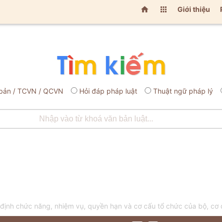


Giới thiệu
bản / TCVN / QCVN
Hỏi đáp pháp luật
Thuật ngữ pháp lý
ịnh chức năng, nhiệm vụ, quyền hạn và cơ cấu tổ chức của bộ, cơ