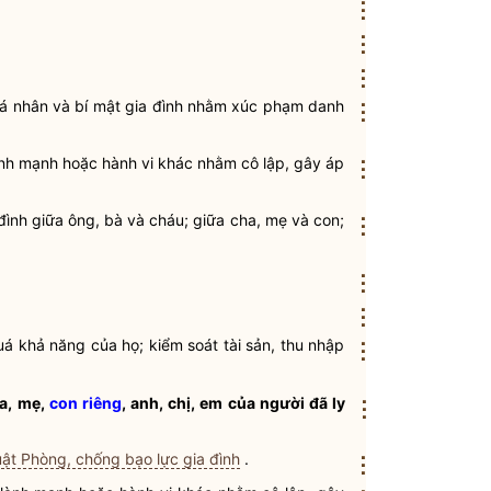
⋮
⋮
⋮
t cá nhân và bí mật gia đình nhằm xúc phạm
danh
⋮
ành mạnh hoặc hành vi khác nhằm cô lập, gây áp
⋮
đình giữa ông, bà và cháu; giữa cha, mẹ và con;
⋮
⋮
⋮
á khả năng của họ; kiểm soát tài sản, thu nhập
⋮
ha, mẹ,
con riêng
, anh, chị, em của người đã ly
⋮
ật Phòng, chống bạo lực gia đình
.
⋮