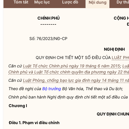
Tóm tắt
Mục lục
Lược đồ
Dự th
Nội dung
CHÍNH PHỦ
CỘNG H
--------
Số: 76/2023/NĐ-CP
NGHỊ ĐỊNH
QUY ĐỊNH CHI TIẾT MỘT SỐ ĐIỀU CỦA
LUẬT PH
Căn cứ
Luật Tổ chức Chính phủ ngày 19 tháng 6 năm 2015
;
Luậ
Chính phủ và Luật Tổ chức chính quyền địa phương ngày 22 th
Căn cứ
Luật Phòng, chống bạo lực gia đình ngày 14 tháng 11 
Theo đề nghị của
Bộ trưởng
Bộ Văn hóa, Thể thao và Du lịch;
Chính phủ ban hành Nghị định quy định chi tiết một số điều của
Chương I
QUY ĐỊNH CHU
Điều 1. Phạm vi điều chỉnh