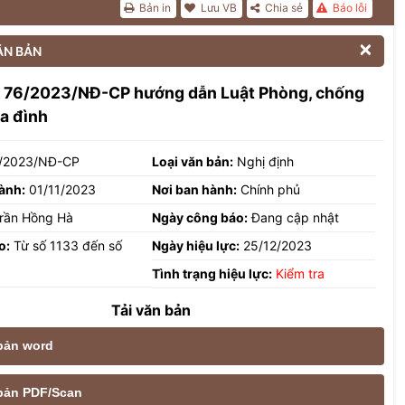
Bản in
Lưu VB
Chia sẻ
Báo lỗi

ĂN BẢN
h 76/2023/NĐ-CP hướng dẫn Luật Phòng, chống
ia đình
/2023/NĐ-CP
Loại văn bản:
Nghị định
ành:
01/11/2023
Nơi ban hành:
Chính phủ
rần Hồng Hà
Ngày công báo:
Đang cập nhật
o:
Từ số 1133 đến số
Ngày hiệu lực:
25/12/2023
Tình trạng hiệu lực:
Kiểm tra
Tải văn bản
 bản word
e bản PDF/Scan