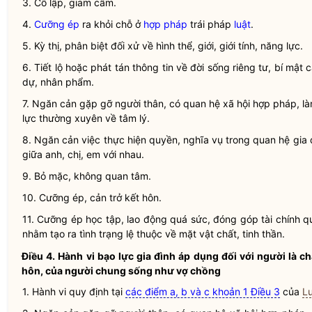
3. Cô lập, giam cầm.
4.
Cưỡng ép
ra khỏi chỗ ở
hợp pháp
trái pháp
luật
.
5. Kỳ thị, phân biệt đối xử về hình thể, giới, giới tính, năng lực.
6. Tiết lộ hoặc phát tán thông tin về đời sống riêng tư, bí mậ
dự
,
nhân phẩm
.
7. Ngăn cản gặp gỡ người thân, có quan hệ xã hội
hợp pháp
, l
lực thường xuyên về tâm lý.
8. Ngăn cản việc thực hiện quyền,
nghĩa vụ
trong quan hệ gia 
giữa anh, chị, em với nhau.
9. Bỏ mặc, không quan tâm.
10.
Cưỡng ép
, cản trở kết hôn.
11.
Cưỡng ép
học tập, lao động quá sức, đóng góp tài chính qu
nhằm tạo ra tình trạng lệ thuộc về mặt vật chất, tinh thần.
Điều 4. Hành vi
bạo lực gia đình
áp dụng đối với người là c
hôn, của người chung sống như vợ chồng
1. Hành vi quy định tại
các điểm a, b và c khoản 1 Điều 3
của
Lu