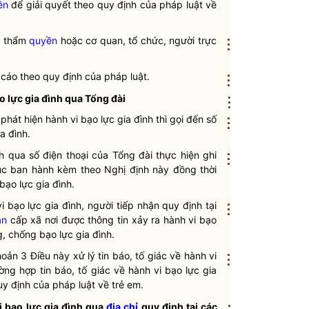
ền
để giải quyết theo quy định của pháp
luật
về
có thẩm
quyền
hoặc cơ quan, tổ chức, người trực
⋮
áo cáo theo quy định của pháp
luật
.
⋮
o lực gia đình
qua Tổng đài
⋮
 phát hiện hành vi
bạo lực gia đình
thì gọi đến số
⋮
ia đình
.
h
qua số điện thoại của Tổng đài thực hiện ghi
⋮
ục ban hành kèm theo Nghị định này đồng thời
bạo lực gia đình
.
vi
bạo lực gia đình
, người tiếp nhận quy định tại
⋮
ân
cấp xã nơi được thông tin xảy ra hành vi
bạo
g, chống
bạo lực gia đình
.
oản 3 Điều này xử lý tin báo, tố giác về hành vi
⋮
ờng hợp tin báo, tố giác về hành vi
bạo lực gia
 quy định của pháp
luật
về trẻ em.
vi
bạo lực gia đình
qua
địa chỉ
quy định tại các