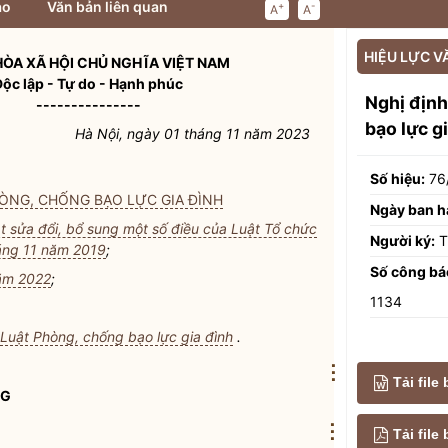
ảo
Văn bản liên quan
+
-
A
A
HIỆU LỰC V
ÒA XÃ HỘI CHỦ NGHĨA VIỆT NAM
Độc lập - Tự do - Hạnh phúc
Nghị địn
---------------
bạo lực g
Hà Nội, ngày 01 tháng 11 năm 2023
Số hiệu:
76
ÒNG, CHỐNG BẠO LỰC GIA ĐÌNH
Ngày ban h
t sửa đổi, bổ sung một số điều của Luật Tổ chức
Người ký:
T
áng 11 năm 2019
;
Số công bá
năm 2022
;
1134
Luật Phòng, chống bạo lực gia đình
.
⋮
Tải file
NG
⋮
Tải fil