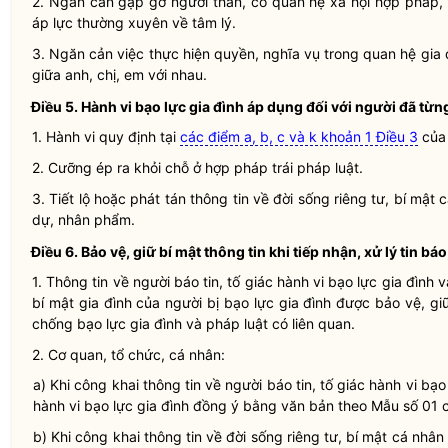
2. Ngăn cản gặp gỡ người thân, có quan hệ xã hội
hợp pháp
,
áp lực thường xuyên về tâm lý.
3. Ngăn cản việc thực hiện quyền,
nghĩa vụ
trong quan hệ gia 
giữa anh, chị, em với nhau.
Điều 5. Hành vi
bạo lực gia đình
áp dụng đối với người đã từn
1. Hành vi quy định tại
các điểm a, b, c và k khoản 1 Điều 3
củ
2.
Cưỡng ép
ra khỏi chỗ ở
hợp pháp
trái pháp
luật
.
3. Tiết lộ hoặc phát tán thông tin về đời sống riêng tư, bí mậ
dự
,
nhân phẩm
.
Điều 6. Bảo vệ, giữ bí mật thông tin khi tiếp nhận, xử lý tin báo
1. Thông tin về người báo tin, tố giác hành vi
bạo lực gia đình
và
bí mật gia đình của người bị
bạo lực gia đình
được bảo vệ, giữ
chống
bạo lực gia đình
và pháp
luật
có liên quan.
2. Cơ quan, tổ chức, cá nhân:
a) Khi công khai thông tin về người báo tin, tố giác hành vi
bạo 
hành vi
bạo lực gia đình
đồng ý bằng văn bản theo Mẫu số 01 c
b) Khi công khai thông tin về đời sống riêng tư, bí mật cá nhân