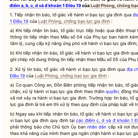
điểm a, b, c, d và đ khoản 1 Điều 19
của
Luật Phòng, chống bạo
1. Tiếp nhận tin báo, tố giác về hành vi
bạo lực gia đình
qua
đị
1 Điều 19
của
Luật Phòng, chống bạo lực gia đình
:
a) Khi tiếp nhận tin báo, tố giác trực tiếp hoặc qua điện thoại
thông tin tiếp nhận theo Mẫu số 04 của Phụ lục ban hành kèm
tâm lý, cung cấp kỹ năng ứng phó với hành vi
bạo lực gia đình
;
b) Khi tiếp nhận tin báo, tố giác về hành vi
bạo lực gia đình
qua 
ghi chép nội dung thông tin tiếp nhận theo Mẫu số 05 của Phụ
2. Xử lý tin báo, tố giác về hành vi
bạo lực gia đình
qua
địa c
Điều 19
của
Luật Phòng, chống bạo lực gia đình
:
a) Cơ quan Công an, Đồn Biên phòng tiếp nhận tin báo, tố giá
chặn, xử lý hành vi
bạo lực gia đình
theo thẩm
quyền
; đồng th
xã nơi xảy ra hành vi
bạo lực gia đình
. Trường hợp tin báo, tố 
lực gia đình
là trẻ em thì xử lý theo quy định của pháp
luật
về t
b) Ngay sau khi tiếp nhận tin báo, tố giác về hành vi
bạo lực gi
vi
bạo lực gia đình
quy định tại
các điểm c, d và đ khoản 1 Đ
phải thông báo cho Chủ tịch Ủy ban
nhân dân
cấp xã nơi đượ
theo khả năng của mình tham gia ngăn chặn hành vi
bạo lực gi