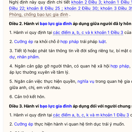
Nghị định này quy định chi tiết
khoản 2 Điều 3; khoản 1 Điều 
Điều 22; khoản 8 Điều 25 ; khoản 2 Điều 30; khoản 3 Điều 3
Phòng, chống bạo lực gia đình
.
Điều 2. Hành vi
bạo lực gia đình
áp dụng giữa người đã ly hôn
1. Hành vi quy định tại
các điểm a, b, c và k khoản 1 Điều 3
củ
2.
Cưỡng ép
ra khỏi chỗ ở
hợp pháp
trái pháp
luật
.
3. Tiết lộ hoặc phát tán thông tin về đời sống riêng tư, bí mậ
dự
,
nhân phẩm
.
4. Ngăn cản gặp gỡ người thân, có quan hệ xã hội
hợp pháp
,
áp lực thường xuyên về tâm lý.
5. Ngăn cản việc thực hiện quyền,
nghĩa vụ
trong quan hệ gia 
giữa anh, chị, em với nhau.
6. Cản trở kết hôn.
Điều 3. Hành vi
bạo lực gia đình
áp dụng đối với người chung
1. Hành vi quy định tại
các điểm a, b, c, k và m khoản 1 Điều 3
2.
Cưỡng ép
thực hiện hành vi quan hệ tình dục trái ý muốn.