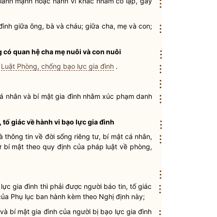
 lành mạnh hoặc hành vi khác nhằm cô lập, gây
⋮
đình giữa ông, bà và cháu; giữa cha, mẹ và con;
⋮
g có quan hệ cha mẹ nuôi và con nuôi
⋮
a
Luật Phòng, chống bạo lực gia đình
.
⋮
⋮
t cá nhân và bí mật gia đình nhằm xúc phạm
danh
⋮
, tố giác về hành vi
bạo lực gia đình
⋮
 thông tin về đời sống riêng tư, bí mật cá nhân,
⋮
 bí mật theo quy định của pháp
luật
về phòng,
⋮
lực gia đình
thì phải được người báo tin, tố giác
⋮
ủa Phụ lục ban hành kèm theo Nghị định này;
 và bí mật gia đình của người bị
bạo lực gia đình
⋮