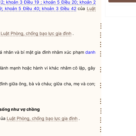
12; khoản 3 Điều 19 ; khoản 5 Điều 20; khoản 2
9; khoản 5 Điều 40; khoản 3 Điều 42
của
Luật
⋮
a
Luật Phòng, chống bạo lực gia đình
.
⋮
⋮
t cá nhân và bí mật gia đình nhằm xúc phạm
danh
⋮
 lành mạnh hoặc hành vi khác nhằm cô lập, gây
⋮
đình giữa ông, bà và cháu; giữa cha, mẹ và con;
⋮
⋮
 sống như vợ chồng
⋮
của
Luật Phòng, chống bạo lực gia đình
.
⋮
⋮