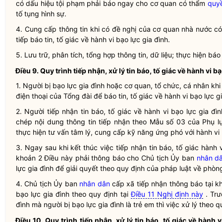
có dấu hiệu tội phạm phải báo ngay cho cơ quan có thẩm
quy
tố tụng hình sự.
4. Cung cấp thông tin khi có đề nghị của cơ quan nhà nước 
tiếp báo tin, tố giác về hành vi
bạo lực gia đình
.
5. Lưu trữ, phân tích, tổng hợp thông tin, dữ liệu; thực hiện b
Điều 9. Quy trình tiếp nhận, xử lý tin báo, tố giác về hành vi
bạ
1. Người bị
bạo lực gia đình
hoặc cơ quan, tổ chức, cá nhân khi
điện thoại của Tổng đài để báo tin, tố giác về hành vi
bạo lực g
2. Người tiếp nhận tin báo, tố giác về hành vi
bạo lực gia đìn
chép nội dung thông tin tiếp nhận theo Mẫu số 03 của Phụ l
thực hiện tư vấn tâm lý, cung cấp kỹ năng ứng phó với hành vi
3. Ngay sau khi kết thúc việc tiếp nhận tin báo, tố giác hành 
khoản 2 Điều này phải thông báo cho Chủ tịch Ủy ban
nhân d
lực gia đình
để giải quyết theo quy định của pháp
luật
về phòn
4. Chủ tịch Ủy ban
nhân dân
cấp xã tiếp nhận thông báo tại kh
bạo lực gia đình
theo quy định tại
Điều 11 Nghị định này
. Trư
đình
mà người bị
bạo lực gia đình
là trẻ em thì việc xử lý theo
Điều 10. Quy trình tiếp nhận, xử lý tin báo, tố giác về hành 