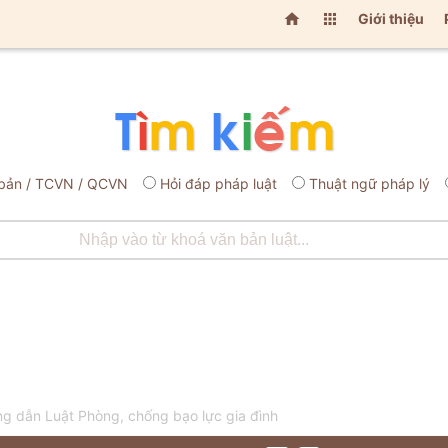


Giới thiệu
bản / TCVN / QCVN
Hỏi đáp pháp luật
Thuật ngữ pháp lý
 dẫn Luật Phòng, chống bạo lực gia đình