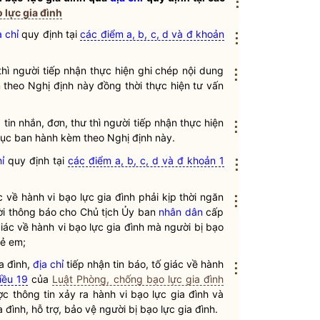
⋮
 lực gia đình
a chỉ
quy định tại
các điểm a, b, c, d và đ khoản
⋮
 thì người tiếp nhận thực hiện ghi chép nội dung
⋮
 theo Nghị định này đồng thời thực hiện tư vấn
tin nhắn, đơn, thư thì người tiếp nhận thực hiện
⋮
 lục ban hành kèm theo Nghị định này.
hỉ
quy định tại
các điểm a, b, c, d và đ khoản 1
⋮
c về hành vi
bạo lực gia đình
phải kịp thời ngăn
⋮
ời thông báo cho Chủ tịch Ủy ban
nhân dân
cấp
giác về hành vi
bạo lực gia đình
mà người bị
bạo
rẻ em;
a đình
,
địa chỉ
tiếp nhận tin báo, tố giác về hành
⋮
iều 19
của
Luật Phòng, chống bạo lực gia đình
c thông tin xảy ra hành vi
bạo lực gia đình
và
a đình
, hỗ trợ, bảo vệ người bị
bạo lực gia đình
.