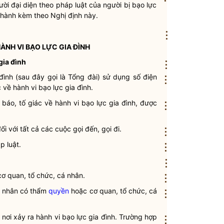
ười đại diện theo pháp
luật
của người bị
bạo lực
hành kèm theo Nghị định này.
⋮
HÀNH VI
BẠO LỰC GIA ĐÌNH
gia đình
⋮
đình
(sau đây gọi là Tổng đài) sử dụng số điện
⋮
c về hành vi
bạo lực gia đình
.
 báo, tố giác về hành vi
bạo lực gia đình
, được
⋮
i với tất cả các cuộc gọi đến, gọi đi.
⋮
háp
luật
.
⋮
⋮
ơ quan, tổ chức, cá nhân.
⋮
á nhân có thẩm
quyền
hoặc cơ quan, tổ chức, cá
⋮
nơi xảy ra hành vi
bạo lực gia đình
. Trường hợp
⋮