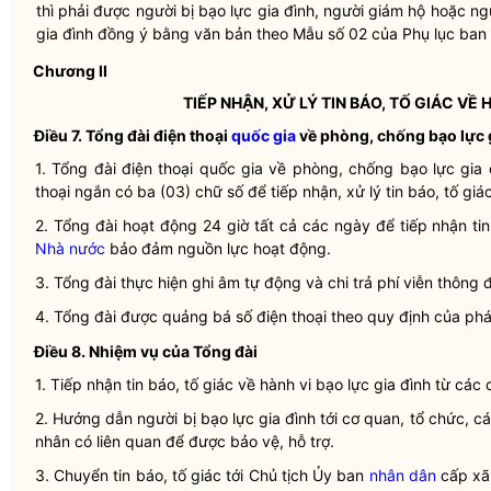
thì phải được người bị
bạo lực gia đình
, người giám hộ hoặc ng
gia đình
đồng ý bằng văn bản theo Mẫu số 02 của Phụ lục ban 
Chương II
TIẾP NHẬN, XỬ LÝ TIN BÁO, TỐ GIÁC VỀ 
Điều 7. Tổng đài điện thoại
quốc gia
về phòng, chống
bạo lực 
1. Tổng đài điện thoại
quốc gia
về phòng, chống
bạo lực gia 
thoại ngắn có ba (03) chữ số để tiếp nhận, xử lý tin báo, tố giá
2. Tổng đài hoạt động 24 giờ tất cả các ngày để tiếp nhận tin
Nhà nước
bảo đảm nguồn lực hoạt động.
3. Tổng đài thực hiện ghi âm tự động và chi trả phí viễn thông đố
4. Tổng đài được quảng bá số điện thoại theo quy định của p
Điều 8. Nhiệm vụ của Tổng đài
1. Tiếp nhận tin báo, tố giác về hành vi
bạo lực gia đình
từ các c
2. Hướng dẫn người bị
bạo lực gia đình
tới cơ quan, tổ chức, c
nhân có liên quan để được bảo vệ, hỗ trợ.
3. Chuyển tin báo, tố giác tới Chủ tịch Ủy ban
nhân dân
cấp xã 