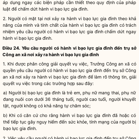
áp dụng ngay các biện pháp cần thiết theo quy định của pháp
luật
để chấm dứt
hành vi bạo lực gia đình
.
2. Người có mặt tại nơi xảy ra
hành vi bạo lực gia đình
theo khả
năng của mình và tính chất của
hành vi bạo lực gia đình
có trách
nhiệm yêu cầu người có
hành vi bạo lực gia đình
chấm dứt ngay
hành vi bạo lực gia đình
.
Điều 24. Yêu cầu người có
hành vi bạo lực gia đình
đến trụ sở
Công an xã nơi xảy ra
hành vi bạo lực gia đình
1. Khi được phân công giải quyết vụ việc, Trưởng Công an xã có
quyền yêu cầu người có
hành vi bạo lực gia đình
đến trụ sở Công
an xã nơi xảy ra
hành vi bạo lực gia đình
để làm rõ thông tin, giải
quyết vụ việc trong các trường hợp sau đây:
a) Người bị
bạo lực gia đình
là trẻ em, phụ nữ mang thai, phụ nữ
đang nuôi con dưới 36 tháng tuổi, người cao tuổi, người khuyết
tật, người không có khả năng tự chăm sóc;
b) Khi có căn cứ cho rằng
hành vi bạo lực gia đình
đã hoặc có
thể tiếp tục gây nguy hiểm đến sức khỏe, tính mạng của người bị
bạo lực gia đình.
2. Việc yêu cầu người có
hành vi bạo lực gia đình
đến trụ sở Công