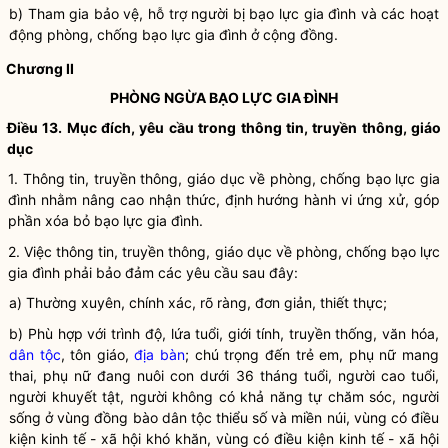
b) Tham gia bảo vệ, hỗ trợ người bị
bạo lực gia đình
và các hoạt
động phòng, chống
bạo lực gia đình
ở cộng đồng.
Chương II
PHÒNG NGỪA
BẠO LỰC GIA ĐÌNH
Điều 13. Mục đích, yêu cầu trong thông tin, truyền thông, giáo
dục
1. Thông tin, truyền thông, giáo dục về phòng, chống
bạo lực gia
đình
nhằm nâng cao nhận thức, định hướng hành vi ứng xử, góp
phần xóa bỏ
bạo lực gia đình
.
2. Việc thông tin, truyền thông, giáo dục về phòng, chống
bạo lực
gia đình
phải bảo đảm các yêu cầu sau đây:
a) Thường xuyên, chính xác, rõ ràng, đơn giản, thiết thực;
b) Phù hợp với trình độ, lứa tuổi, giới tính, truyền thống, văn hóa,
dân tộc
, tôn giáo,
địa bàn
; chú trọng đến trẻ em, phụ nữ mang
thai, phụ nữ đang nuôi con dưới 36 tháng tuổi, người cao tuổi,
người khuyết tật, người không có khả năng tự chăm sóc, người
sống ở vùng đồng bào
dân tộc
thiểu số và miền núi, vùng có điều
kiện kinh tế - xã hội khó khăn, vùng có điều kiện kinh tế - xã hội