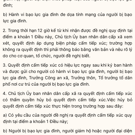
đình
;
b)
Hành vi bạo lực gia đình
đe dọa tính mạng của người bị bạo
lực gia đình.
2. Trong thời hạn 12 giờ kể từ khi nhận được đề nghị quy định tại
điểm a khoản 1 Điều này, Chủ tịch Ủy ban
nhân dân
cấp xã xem
xét, quyết định áp dụng biện pháp
cấm tiếp xúc
; trường hợp
không ra quyết định thì phải thông báo bằng văn bản và nêu rõ lý
do cho cơ quan, tổ chức, người đề nghị biết.
3. Quyết định
cấm tiếp xúc
có hiệu lực ngay sau khi ký ban hành
và được gửi cho người có
hành vi bạo lực gia đình
, người bị bạo
lực gia đình, Trưởng Công an xã, Trưởng thôn, Tổ trưởng tổ dân
phố nơi cư trú của người bị bạo lực gia đình.
4. Chủ tịch Ủy ban
nhân dân
cấp xã ra quyết định
cấm tiếp xúc
có thẩm
quyền
hủy bỏ quyết định
cấm tiếp xúc
.Việc hủy bỏ
quyết định
cấm tiếp xúc
thực hiện trong trường hợp sau đây:
a) Có yêu cầu của người đề nghị ra quyết định
cấm tiếp xúc
quy
định tại điểm a khoản 1 Điều này;
b) Người bị
bạo lực gia đình
, người giám hộ hoặc người đại diện