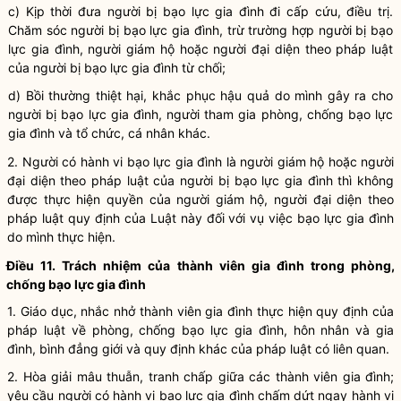
c) Kịp thời đưa người bị
bạo lực gia đình
đi cấp cứu, điều trị.
Chăm sóc người bị
bạo lực gia đình
, trừ trường hợp người bị
bạo
lực gia đình
, người giám hộ hoặc người đại diện theo pháp
luật
của người bị
bạo lực gia đình
từ chối;
d) Bồi thường thiệt hại, khắc phục hậu quả do mình gây ra cho
người bị
bạo lực gia đình
, người tham gia phòng, chống
bạo lực
gia đình
và tổ chức, cá nhân khác.
2. Người có
hành vi bạo lực gia đình
là người giám hộ hoặc người
đại diện theo pháp
luật
của người bị bạo lực gia đình thì không
được thực hiện quyền của người giám hộ, người đại diện theo
pháp
luật
quy định của
Luật
này đối với vụ việc bạo lực gia đình
do mình thực hiện.
Điều 11. Trách nhiệm của thành viên gia đình trong phòng,
chống
bạo lực gia đình
1. Giáo dục, nhắc nhở thành viên gia đình thực hiện quy định của
pháp
luật
về phòng, chống
bạo lực gia đình
, hôn nhân và gia
đình, bình đẳng giới và quy định khác của pháp
luật
có liên quan.
2. Hòa giải mâu thuẫn, tranh chấp giữa các thành viên gia đình;
yêu cầu người có
hành vi bạo lực gia đình
chấm dứt ngay
hành vi