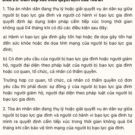
1. Tòa án
nhân dân
đang thụ lý hoặc giải quyết vụ án dân sự giữa
người bị bạo lực gia đình và người có
hành vi bạo lực gia đình
quyết định áp dụng biện pháp
cấm tiếp xúc
trong thời gian
không quá 04 tháng khi có đủ các điều kiện sau đây:
a)
Hành vi bạo lực gia đình
gây tổn hại hoặc đe dọa gây tổn hại
đến sức khỏe hoặc đe dọa tính mạng của người bị bạo lực gia
đình;
b) Có đơn yêu cầu của người bị
bạo lực gia đình
hoặc người giám
hộ, người đại diện theo pháp
luật
của người bị
bạo lực gia đình
hoặc cơ quan, tổ chức, cá nhân có thẩm
quyền
.
Trường hợp cơ quan, tổ chức, cá nhân có thẩm
quyền
có đơn
yêu cầu thì phải được sự đồng ý của người bị
bạo lực gia đình
hoặc người giám hộ, người đại diện theo pháp
luật
của người bị
bạo lực gia đình
.
2. Tòa án
nhân dân
đang thụ lý hoặc giải quyết vụ án dân sự giữa
người bị bạo lực gia đình và người có
hành vi bạo lực gia đình
tự
mình ra quyết định
cấm tiếp xúc
trong thời gian không quá 04
tháng khi cần bảo vệ tính mạng của người bị bạo lực gia đình.