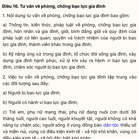
Điều 16. Tư vấn về phòng, chống
bạo lực gia đình
1. Nội dung tư vấn về phòng, chống
bạo lực gia đình
bao gồm:
a) Thông tin, kiến thức, pháp
luật
về phòng, chống
bạo lực gia
đình
, hôn nhân và gia đình, giới, bình đẳng giới và quy định của
pháp
luật
có liên quan; quyền và trách nhiệm của người bị
bạo
lực gia đình
, thành viên khác trong gia đình;
b) Kỹ năng ứng xử trong gia đình, tổ chức đời sống gia đình, xây
dựng gia đình hạnh phúc, xử lý khi xảy ra
hành vi bạo lực gia
đình
, chăm sóc người bị bạo lực gia đình.
2. Việc tư vấn về phòng, chống
bạo lực gia đình
tập trung vào
các đối tượng sau đây:
a) Người bị
bạo lực gia đình
;
b) Người có
hành vi bạo lực gia đình
;
c) Trẻ em, phụ nữ mang thai, phụ nữ đang nuôi con dưới 36
tháng tuổi, người cao tuổi, người khuyết tật, người không có khả
năng tự chăm sóc; người sống ở vùng đồng bào
dân tộc
thiểu số
và miền núi, vùng có điều kiện kinh tế - xã hội khó khăn, vùng có
điều kiện kinh tế - xã hội đặc biệt khó khăn;