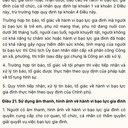
đình
của tổ chức, cá nhân quy định tại khoản 1 và khoản 2 Điều
này, trừ trường hợp quy định tại khoản 4 Điều này.
Trường hợp tin báo, tố giác về
hành vi bạo lực gia đình
mà người
bị bạo lực là trẻ em, phụ nữ mang thai, phụ nữ đang nuôi con
dưới 36 tháng tuổi, người cao tuổi, người khuyết tật, người không
có khả năng tự chăm sóc hoặc
hành vi bạo lực gia đình
đã hoặc
có khả năng gây nguy hiểm đến sức khỏe, tính mạng của người
bị bạo lực thì Chủ tịch Ủy ban
nhân dân
cấp xã phân công Công
an xã, phường, thị trấn (sau đây gọi chung là Công an xã) xử lý.
4. Trường hợp tin báo, tố giác về tội phạm thì việc tiếp nhận và
xử lý tin báo, tố giác được thực hiện theo quy định của pháp
luật
về tố tụng hình sự.
5. Quy trình tiếp nhận, xử lý tin báo, tố giác về
hành vi bạo lực
gia đình
thực hiện theo quy định của Chính phủ.
Điều 21. Sử dụng âm thanh, hình ảnh về
hành vi bạo lực gia đình
1. Người có âm thanh, hình ảnh về
hành vi bạo lực gia đình
có
quyền
cung cấp cho cơ quan, tổ chức, cá nhân có thẩm
quyền
giải quyết vụ việc bạo lực gia đình.