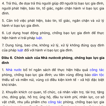
4. Trả thù, đe dọa trả thù người giúp đỡ người bị bạo lực gia đình,
người phát hiện, báo tin, tố giác, ngăn chặn
hành vi bạo lực gia
đình
.
5. Cản trở việc phát hiện, báo tin, tố giác, ngăn chặn và xử lý
hành vi bạo lực gia đình
.
6. Lợi dụng hoạt động phòng, chống
bạo lực gia đình
để thực
hiện hành vi trái pháp
luật
.
7. Dung túng, bao che, không xử lý, xử lý không đúng quy định
của pháp
luật
đối với
hành vi bạo lực gia đình
.
Điều 6. Chính sách của Nhà nướcvề phòng, chống
bạo lực gia
đình
1.
Nhà nước
bố trí ngân sách để thực hiện hiệu quả
công tác
phòng, chống
bạo lực gia đình
; ưu tiên vùng đồng bào
dân tộc
thiểu số và miền núi, vùng có điều kiện kinh tế - xã hội đặc biệt
khó khăn.
2. Khuyến khích cơ quan, tổ chức, cá nhân viện trợ, tài trợ, tặng
cho, đóng góp, hỗ trợ, ủng hộ, đầu tư kinh phí, nhân lực, cơ sở
vật chất, nhu yếu phẩm cho
công tác
phòng, chống
bạo lực gia