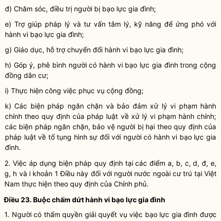
đ) Chăm sóc, điều trị người bị
bạo lực gia đình
;
e) Trợ giúp pháp lý và tư vấn tâm lý, kỹ năng để ứng phó với
hành vi bạo lực gia đình
;
g)
Giáo dục, hỗ trợ chuyển đổi hành vi bạo lực gia đình
;
h) Góp ý, phê bình người có
hành vi bạo lực gia đình
trong cộng
đồng dân cư;
i) Thực hiện công việc phục vụ cộng đồng;
k) Các biện pháp ngăn chặn và bảo đảm xử lý vi phạm hành
chính theo quy định của pháp
luật
về xử lý vi phạm hành chính;
các biện pháp ngăn chặn, bảo vệ người bị hại theo quy định của
pháp
luật
về tố tụng hình sự đối với người có
hành vi bạo lực gia
đình
.
2. Việc áp dụng biện pháp quy định tại các điểm a, b, c, d, đ, e,
g, h và i khoản 1 Điều này đối với người nước ngoài cư trú tại Việt
Nam thực hiện theo quy định của Chính phủ.
Điều 23. Buộc chấm dứt
hành vi bạo lực gia đình
1. Người có thẩm
quyền
giải quyết vụ việc bạo lực gia đình được