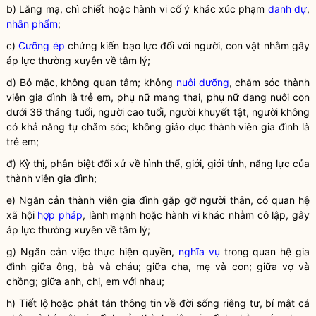
b) Lăng mạ, chì chiết hoặc hành vi cố ý khác xúc phạm
danh dự
,
nhân phẩm
;
c)
Cưỡng ép
chứng kiến bạo lực đối với người, con vật nhằm gây
áp lực thường xuyên về tâm lý;
d) Bỏ mặc, không quan tâm; không
nuôi dưỡng
, chăm sóc thành
viên gia đình là trẻ em, phụ nữ mang thai, phụ nữ đang nuôi con
dưới 36 tháng tuổi, người cao tuổi, người khuyết tật, người không
có khả năng tự chăm sóc; không giáo dục thành viên gia đình là
trẻ em;
đ) Kỳ thị, phân biệt đối xử về hình thể, giới, giới tính, năng lực của
thành viên gia đình;
e) Ngăn cản thành viên gia đình gặp gỡ người thân, có quan hệ
xã hội
hợp pháp
, lành mạnh hoặc hành vi khác nhằm cô lập, gây
áp lực thường xuyên về tâm lý;
g) Ngăn cản việc thực hiện quyền,
nghĩa vụ
trong quan hệ gia
đình giữa ông, bà và cháu; giữa cha, mẹ và con; giữa vợ và
chồng; giữa anh, chị, em với nhau;
h) Tiết lộ hoặc phát tán thông tin về đời sống riêng tư, bí mật cá