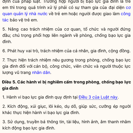
định của pháp luật. Trường hợp người bị
bạo lực gia đình
là trẻ
em thì trong quá trình xử lý phải có sự tham gia của đại diện
cơ
quan quản lý nhà nước
về trẻ em hoặc người được giao làm
công
tác
bảo vệ trẻ em.
5. Nâng cao trách nhiệm của cơ quan, tổ chức và người đứng
đầu; chú trọng phối hợp liên ngành về phòng, chống
bạo lực gia
đình
.
6. Phát huy vai trò, trách nhiệm của cá nhân, gia đình, cộng đồng.
7. Thực hiện trách nhiệm nêu gương trong phòng, chống
bạo lực
gia đình
đối với cán bộ, công chức, viên chức và người thuộc lực
lượng vũ trang
nhân dân
.
Điều 5. Các hành vi bị nghiêm cấm trong phòng, chống
bạo lực
gia đình
1.
Hành vi bạo lực gia đình
quy định tại
Điều 3 của Luật này
.
2. Kích động, xúi giục, lôi kéo, dụ dỗ, giúp sức,
cưỡng ép
người
khác thực hiện
hành vi bạo lực gia đình
.
3. Sử dụng, truyền bá thông tin, tài liệu, hình ảnh, âm thanh nhằm
kích động
bạo lực gia đình
.