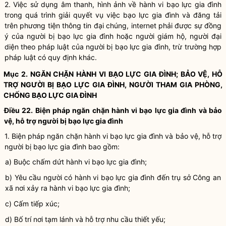
2. Việc sử dụng âm thanh, hình ảnh về
hành vi bạo lực gia đình
trong quá trình giải quyết vụ việc bạo lực gia đình và đăng tải
trên phương tiện thông tin đại chúng, internet phải được sự đồng
ý của người bị bạo lực gia đình hoặc người giám hộ, người đại
diện theo pháp
luật
của người bị bạo lực gia đình, trừ trường
hợp
pháp
luật
có quy định khác.
Mục 2. NGĂN CHẶN
HÀNH VI BẠO LỰC GIA ĐÌNH
; BẢO VỆ, HỖ
TRỢ NGƯỜI BỊ BẠO LỰC GIA ĐÌNH, NGƯỜI THAM GIA PHÒNG,
CHỐNG BẠO LỰC GIA ĐÌNH
Điều 22. Biện pháp ngăn chặn
hành vi bạo lực gia đình
và bảo
vệ, hỗ trợ người bị bạo lực gia đình
1. Biện pháp ngăn chặn
hành vi bạo lực gia đình
và bảo vệ, hỗ trợ
người bị bạo lực gia đình bao gồm:
a) Buộc chấm dứt
hành vi bạo lực gia đình
;
b) Yêu cầu người có
hành vi bạo lực gia đình
đến trụ sở Công an
xã nơi xảy ra
hành vi bạo lực gia đình
;
c)
Cấm tiếp xúc
;
d) Bố trí
nơi tạm lánh
và hỗ trợ nhu cầu thiết yếu;