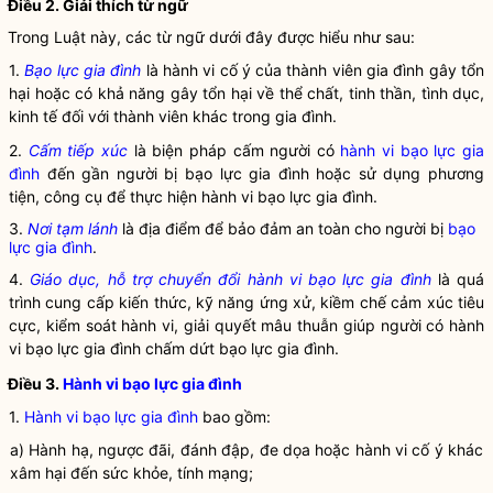
Điều 2. Giải thích từ ngữ
Trong Luật này, các từ ngữ dưới đây được hiểu như sau:
1.
Bạo lực gia đình
là hành vi cố ý của thành viên gia đình gây tổn
hại hoặc có khả năng gây tổn hại về thể chất, tinh thần, tình dục,
kinh tế đối với thành viên khác trong gia đình.
2.
Cấm tiếp xúc
là biện pháp cấm người có
hành vi bạo lực gia
đình
đến gần người bị bạo lực gia đình hoặc sử dụng phương
tiện, công cụ để thực hiện
hành vi bạo lực gia đình
.
3.
Nơi tạm lánh
là địa điểm để bảo đảm an toàn cho người bị
bạo
lực gia đình
.
4.
Giáo dục, hỗ trợ chuyển đổi hành vi bạo lực gia đình
là quá
trình cung cấp kiến thức, kỹ năng ứng xử, kiềm chế cảm xúc tiêu
cực, kiểm soát hành vi, giải quyết mâu thuẫn giúp người có hành
vi bạo lực gia đình chấm dứt bạo lực gia đình.
Điều 3.
Hành vi bạo lực gia đình
1.
Hành vi bạo lực gia đình
bao gồm:
a) Hành hạ, ngược đãi, đánh đập, đe dọa hoặc hành vi cố ý khác
xâm hại đến sức khỏe, tính mạng;