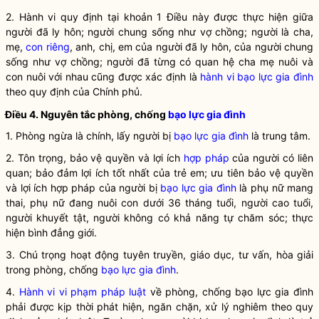
2. Hành vi quy định tại khoản 1 Điều này được thực hiện giữa
người đã ly hôn; người chung sống như vợ chồng; người là cha,
mẹ,
con riêng
, anh, chị, em của người đã ly hôn, của người chung
sống như vợ chồng; người đã từng có quan hệ cha mẹ nuôi và
con nuôi với nhau cũng được xác định là
hành vi bạo lực gia đình
theo quy định của Chính phủ.
Điều 4. Nguyên tắc phòng, chống
bạo lực gia đình
1. Phòng ngừa là chính, lấy người bị
bạo lực gia đình
là trung tâm.
2. Tôn trọng, bảo vệ quyền và lợi ích
hợp pháp
của người có liên
quan; bảo đảm lợi ích tốt nhất của trẻ em; ưu tiên bảo vệ quyền
và lợi ích
hợp pháp
của người bị
bạo lực gia đình
là phụ nữ mang
thai, phụ nữ đang nuôi con dưới 36 tháng tuổi, người cao tuổi,
người khuyết tật, người không có khả năng tự chăm sóc; thực
hiện bình đẳng giới.
3. Chú trọng hoạt động tuyên truyền, giáo dục, tư vấn, hòa giải
trong phòng, chống
bạo lực gia đình
.
4.
Hành vi vi phạm pháp luật
về phòng, chống
bạo lực gia đình
phải được kịp thời phát hiện, ngăn chặn, xử lý nghiêm theo quy