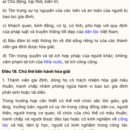
a) Chủ động, kịp thời, kiên trì;
b) Tôn trọng sự tự nguyện của các bên và an toàn của người bị
bạo lực gia đình
;
c) Khách quan, bình đẳng, có lý, có tình, phù hợp với quy định
của pháp
luật
và truyền thống tốt đẹp của
dân tộc
Việt Nam;
d) Bảo đảm bí mật thông tin về đời sống riêng tư của các thành
viên gia đình được hòa giải;
đ) Tôn trọng quyền và lợi ích
hợp pháp
của người khác; không
xâm phạm lợi ích của
Nhà nước
, lợi ích công cộng.
Điều 18. Chủ thể tiến hành hòa giải
1. Thành viên gia đình, dòng họ có trách nhiệm hòa giải mâu
thuẫn, tranh chấp nhằm phòng ngừa
hành vi bạo lực gia đình
phát sinh hoặc tái diễn.
Trong trường hợp cần thiết có thể mời chức sắc tôn giáo, già
làng, trưởng bản, người có uy tín trong cộng đồng dân cư, người
thân, người trong cơ quan, tổ chức của chủ thể có mâu thuẫn,
tranh chấp và người được đào tạo hoặc có kinh nghiệm về
công
tác
xã hội, tâm lý học, người có kinh nghiệm trong
công tác