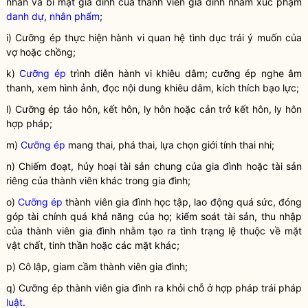
nhân và bí mật gia đình của thành viên gia đình nhằm xúc phạm
danh dự
,
nhân phẩm
;
i)
Cưỡng ép
thực hiện hành vi quan hệ tình dục trái ý muốn của
vợ hoặc chồng;
k)
Cưỡng ép
trình diễn hành vi khiêu dâm;
cưỡng ép
nghe âm
thanh, xem hình ảnh, đọc nội dung khiêu dâm, kích thích bạo lực;
l)
Cưỡng ép
tảo hôn, kết hôn, ly hôn hoặc cản trở kết hôn, ly hôn
hợp pháp
;
m)
Cưỡng ép
mang thai, phá thai, lựa chọn giới tính thai nhi;
n) Chiếm đoạt, hủy hoại tài sản chung của gia đình hoặc tài sản
riêng của thành viên khác trong gia đình;
o)
Cưỡng ép
thành viên gia đình học tập, lao động quá sức, đóng
góp tài chính quá khả năng của họ; kiểm soát tài sản, thu nhập
của thành viên gia đình nhằm tạo ra tình trạng lệ thuộc về mặt
vật chất, tinh thần hoặc các mặt khác;
p) Cô lập, giam cầm thành viên gia đình;
q)
Cưỡng ép
thành viên gia đình ra khỏi chỗ ở
hợp pháp
trái pháp
luật
.