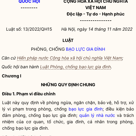
QUỐC HỘI
CỘNG HÒA XÃ HỘI CHỦ NGHĨA
--------
VIỆT NAM
Độc lập - Tự do - Hạnh phúc
---------------
Luật số: 13/2022/QH15
Hà Nội
, ngày 14
tháng 11
năm 202
2
LUẬT
PHÒNG, CHỐNG
BẠO LỰC GIA ĐÌNH
Căn cứ
Hiến pháp nước Cộng hòa xã hội chủ nghĩa Việt Nam
;
Quốc hội
ban hành
Luật Phòng, chống bạo lực gia đình
.
Chương I
NHỮNG QUY ĐỊNH CHUNG
Điều 1. Phạm vi điều chỉnh
Luật này quy định về phòng ngừa, ngăn chặn, bảo vệ, hỗ trợ, xử
lý vi phạm trong phòng, chống
bạo lực gia đình
; điều kiện bảo
đảm phòng, chống
bạo lực gia đình
;
quản lý nhà nước
và trách
nhiệm của cơ quan, tổ chức, gia đình, cá nhân trong phòng,
chống
bạo lực gia đình
.