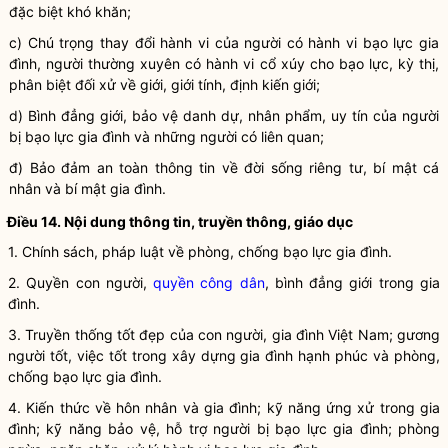
đặc biệt khó khăn;
c) Chú trọng thay đổi hành vi của người có
hành vi bạo lực gia
đình
, người thường xuyên có hành vi cổ xúy cho bạo lực, kỳ thị,
phân biệt đối xử về giới, giới tính, định kiến giới;
d) Bình đẳng giới, bảo vệ
danh dự
,
nhân phẩm
, uy tín của người
bị
bạo lực gia đình
và những người có liên quan;
đ) Bảo đảm an toàn thông tin về đời sống riêng tư, bí mật cá
nhân và bí mật gia đình.
Điều 14. Nội dung thông tin, truyền thông, giáo dục
1. Chính sách, pháp
luật
về phòng, chống
bạo lực gia đình
.
2. Quyền con người,
quyền công dân
, bình đẳng giới trong gia
đình.
3. Truyền thống tốt đẹp của con người, gia đình Việt Nam; gương
người tốt, việc tốt trong xây dựng gia đình hạnh phúc và phòng,
chống
bạo lực gia đình
.
4. Kiến thức về hôn nhân và gia đình; kỹ năng ứng xử trong gia
đình; kỹ năng bảo vệ, hỗ trợ người bị bạo lực gia đình; phòng