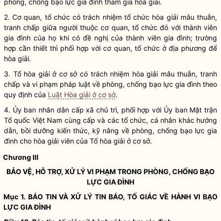
phòng, chống
bạo lực gia đình
tham gia hòa giải.
2. Cơ quan, tổ chức có trách nhiệm tổ chức hòa giải mâu thuẫn,
tranh chấp giữa người thuộc cơ quan, tổ chức đó với thành viên
gia đình của họ khi có đề nghị của thành viên gia đình; trường
hợp cần thiết thì phối hợp với cơ quan, tổ chức ở địa phương để
hòa giải.
3. Tổ hòa giải ở cơ sở có trách nhiệm hòa giải mâu thuẫn, tranh
chấp và vi phạm pháp
luật
về phòng, chống
bạo lực gia đình
theo
quy định của
Luật Hòa giải ở cơ sở
.
4. Ủy ban nhân dân cấp xã chủ trì, phối hợp với Ủy ban Mặt trận
Tổ quốc Việt Nam cùng cấp và các tổ chức, cá nhân khác hướng
dẫn, bồi dưỡng kiến thức, kỹ năng về phòng, chống
bạo lực gia
đình
cho hòa giải viên của Tổ hòa giải ở cơ sở.
Chương III
BẢO VỆ, HỖ TRỢ, XỬ LÝ VI PHẠM TRONG PHÒNG, CHỐNG
BẠO
LỰC GIA ĐÌNH
Mục 1. BÁO TIN VÀ XỬ LÝ TIN BÁO, TỐ GIÁC VỀ
HÀNH VI BẠO
LỰC GIA ĐÌNH