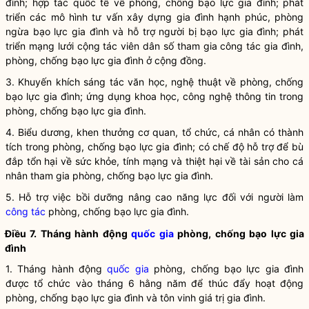
đình
; hợp tác quốc tế về phòng, chống
bạo lực gia đình
; phát
triển các mô hình tư vấn xây dựng gia đình hạnh phúc, phòng
ngừa
bạo lực gia đình
và hỗ trợ người bị
bạo lực gia đình
; phát
triển mạng lưới cộng tác viên dân số tham gia
công tác
gia đình,
phòng, chống
bạo lực gia đình
ở cộng đồng.
3. Khuyến khích sáng tác văn học, nghệ thuật về phòng, chống
bạo lực gia đình
; ứng dụng khoa học, công nghệ thông tin trong
phòng, chống
bạo lực gia đình
.
4. Biểu dương, khen thưởng cơ quan, tổ chức, cá nhân có thành
tích trong phòng, chống
bạo lực gia đình
; có chế độ hỗ trợ để bù
đắp tổn hại về sức khỏe, tính mạng và thiệt hại về tài sản cho cá
nhân tham gia phòng, chống
bạo lực gia đình
.
5. Hỗ trợ việc bồi dưỡng nâng cao năng lực đối với người làm
công tác
phòng, chống
bạo lực gia đình
.
Điều 7. Tháng hành động
quốc gia
phòng, chống
bạo lực gia
đình
1. Tháng hành động
quốc gia
phòng, chống
bạo lực gia đình
được tổ chức vào tháng 6 hằng năm để thúc đẩy hoạt động
phòng, chống
bạo lực gia đình
và tôn vinh giá trị gia đình.