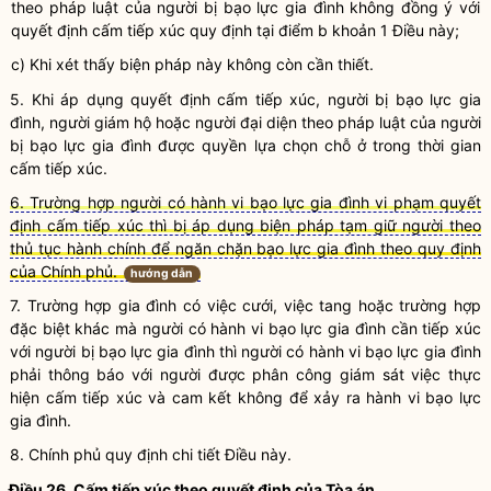
theo pháp
luật
của người bị
bạo lực gia đình
không đồng ý với
quyết định
cấm tiếp xúc
quy định tại điểm b khoản 1 Điều này;
c) Khi xét thấy biện pháp này không còn cần thiết.
5. Khi áp dụng quyết định
cấm tiếp xúc
, người bị
bạo lực gia
đình
, người giám hộ hoặc người đại diện theo pháp
luật
của người
bị
bạo lực gia đình
được quyền lựa chọn chỗ ở trong thời gian
cấm tiếp xúc
.
6. Trường hợp người có hành vi bạo lực gia đình vi phạm quyết
định cấm tiếp xúc thì bị áp dụng biện pháp tạm giữ người theo
thủ tục hành chính để ngăn chặn bạo lực gia đình theo quy định
của Chính phủ.
hướng dẫn
7. Trường hợp gia đình có việc cưới, việc tang hoặc trường hợp
đặc biệt khác mà người có
hành vi bạo lực gia đình
cần tiếp xúc
với người bị bạo lực gia đình thì người có
hành vi bạo lực gia đình
phải thông báo với người được phân công giám sát việc thực
hiện
cấm tiếp xúc
và cam kết không để xảy ra
hành vi bạo lực
gia đình
.
8. Chính phủ quy định chi tiết Điều này.
Điều 26.
Cấm tiếp xúc
theo quyết định của Tòa án