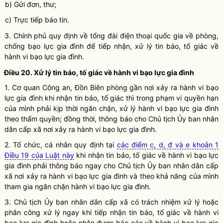
b) Gửi đơn, thư;
c) Trực tiếp báo tin.
3. Chính phủ quy định về tổng đài điện thoại
quốc gia
về phòng,
chống bạo lực gia đình để tiếp nhận, xử lý tin báo, tố giác về
hành vi bạo lực gia đình
.
Điều 20. Xử lý tin báo, tố giác về
hành vi bạo lực gia đình
1. Cơ quan Công an, Đồn Biên phòng gần nơi xảy ra
hành vi bạo
lực gia đình
khi nhận tin báo, tố giác thì trong phạm vi
quyền
hạn
của mình phải kịp thời ngăn chặn, xử lý
hành vi bạo lực gia đình
theo thẩm
quyền
; đồng thời, thông báo cho Chủ tịch Ủy ban
nhân
dân
cấp xã nơi xảy ra
hành vi bạo lực gia đình
.
2. Tổ chức, cá nhân quy định tại
các điểm c, d, đ và e khoản 1
Điều 19 của Luật này
khi nhận tin báo, tố giác về
hành vi bạo lực
gia đình
phải thông báo ngay cho Chủ tịch Ủy ban
nhân dân
cấp
xã nơi xảy ra
hành vi bạo lực gia đình
và theo khả năng của mình
tham gia ngăn chặn
hành vi bạo lực gia đình
.
3. Chủ tịch Ủy ban
nhân dân
cấp xã có trách nhiệm xử lý hoặc
phân công xử lý ngay khi tiếp nhận tin báo, tố giác về
hành vi
bạo lực gia đình
hoặc nhận được báo cáo về
hành vi bạo lực gia