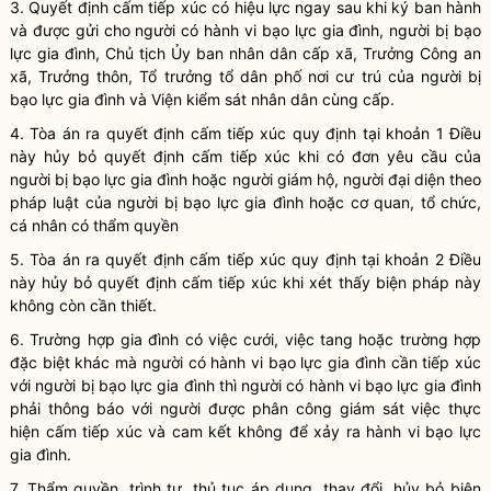
3. Quyết định
cấm tiếp xúc
có hiệu lực ngay sau khi ký ban hành
và được gửi cho người có
hành vi bạo lực gia đình
, người bị bạo
lực gia đình, Chủ tịch Ủy ban
nhân dân
cấp xã, Trưởng Công an
xã, Trưởng thôn, Tổ trưởng tổ dân phố nơi cư trú của người bị
bạo lực gia đình và Viện kiểm sát
nhân dân
cùng cấp.
4. Tòa án ra quyết định
cấm tiếp xúc
quy định tại khoản 1 Điều
này hủy bỏ quyết định
cấm tiếp xúc
khi có đơn yêu cầu của
người bị
bạo lực gia đình
hoặc người giám hộ, người đại diện theo
pháp
luật
của người bị
bạo lực gia đình
hoặc cơ quan, tổ chức,
cá nhân có thẩm
quyền
5. Tòa án ra quyết định
cấm tiếp xúc
quy định tại khoản 2 Điều
này hủy bỏ quyết định
cấm tiếp xúc
khi xét thấy biện pháp này
không còn cần thiết.
6. Trường hợp gia đình có việc cưới, việc tang hoặc trường hợp
đặc biệt khác mà người có
hành vi bạo lực gia đình
cần tiếp xúc
với người bị bạo lực gia đình thì người có
hành vi bạo lực gia đình
phải thông báo với người được phân công giám sát việc thực
hiện
cấm tiếp xúc
và cam kết không để xảy ra
hành vi bạo lực
gia đình
.
7. Thẩm
quyền
, trình tự, thủ tục áp dụng, thay đổi, hủy bỏ biện