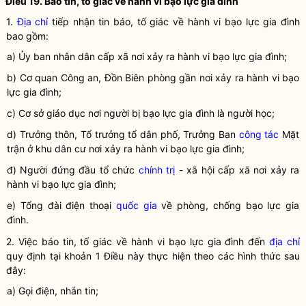
Điều 19. Báo tin, tố giác về
hành vi bạo lực gia đình
1.
Địa chỉ
tiếp nhận tin báo, tố giác về
hành vi bạo lực gia đình
bao gồm:
a) Ủy ban nhân dân cấp xã nơi xảy ra
hành vi bạo lực gia đình
;
b) Cơ quan Công an, Đồn Biên phòng gần nơi xảy ra
hành vi bạo
lực gia đình
;
c) Cơ sở giáo dục nơi người bị
bạo lực gia đình
là người học;
d) Trưởng thôn, Tổ trưởng tổ dân phố, Trưởng Ban
công tác
Mặt
trận ở khu dân cư nơi xảy ra
hành vi bạo lực gia đình
;
đ) Người đứng đầu tổ chức
chính trị
- xã hội cấp xã nơi xảy ra
hành vi bạo lực gia đình
;
e) Tổng đài điện thoại
quốc gia
về phòng, chống
bạo lực gia
đình
.
2. Việc báo tin, tố giác về
hành vi bạo lực gia đình
đến
địa chỉ
quy định tại khoản 1 Điều này thực hiện theo các hình thức sau
đây:
a) Gọi điện, nhắn tin;