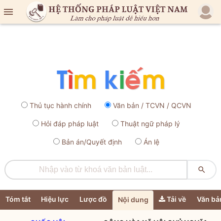

Thủ tục hành chính
Văn bản / TCVN / QCVN
Hỏi đáp pháp luật
Thuật ngữ pháp lý
Bản án/Quyết định
Án lệ

Tóm tắt
Hiệu lực
Lược đồ
Tải về
Văn bả
Nội dung