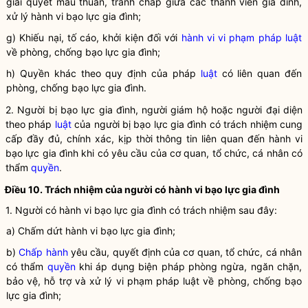
giải quyết mâu thuẫn, tranh chấp giữa các thành viên gia đình,
xử lý
hành vi bạo lực gia đình
;
g) Khiếu nại, tố cáo, khởi kiện đối với
hành vi vi phạm pháp luật
về phòng, chống
bạo lực gia đình
;
h) Quyền khác theo quy định của pháp
luật
có liên quan đến
phòng, chống
bạo lực gia đình
.
2. Người bị bạo lực gia đình, người giám hộ hoặc người đại diện
theo pháp
luật
của người bị bạo lực gia đình có trách nhiệm cung
cấp đầy đủ, chính xác, kịp thời thông tin liên quan đến
hành vi
bạo lực gia đình
khi có yêu cầu của cơ quan, tổ chức, cá nhân có
thẩm
quyền
.
Điều 10. Trách nhiệm của người có
hành vi bạo lực gia đình
1. Người có
hành vi bạo lực gia đình
có trách nhiệm sau đây:
a) Chấm dứt
hành vi bạo lực gia đình
;
b)
Chấp hành
yêu cầu, quyết định của cơ quan, tổ chức, cá nhân
có thẩm
quyền
khi áp dụng biện pháp phòng ngừa, ngăn chặn,
bảo vệ, hỗ trợ và xử lý vi phạm pháp
luật
về phòng, chống
bạo
lực gia đình
;