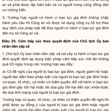
an xã phải được lập biên bản và có người trong cộng đồng dân
cư chứng kiến.
3. Trường hợp người có
hành vi bạo lực gia đình
không
chấp
hành
yêu cầu thì Công an xã được sử dụng công cụ hỗ trợ theo
quy định của pháp
luật
để đưa người có
hành vi bạo lực gia đình
đến trụ sở Công an xã.
Điều 25.
Cấm tiếp xúc
theo quyết định của Chủ tịch Ủy ban
nhân dân
cấp xã
1. Chủ tịch Ủy ban
nhân dân
cấp xã nơi xảy ra
hành vi bạo lực gia
đình
quyết định áp dụng biện pháp
cấm tiếp xúc
mỗi lần không
quá 03 ngày trong các trường hợp sau đây:
a) Có đề nghị của người bị bạo lực gia đình, người giám hộ hoặc
người đại diện theo pháp
luật
của người bị bạo lực gia đình hoặc
cơ quan, tổ chức, cá nhân có thẩm
quyền
đối với
hành vi bạo lực
gia đình
gây tổn hại hoặc đe dọa gây tổn hại đến sức khỏe hoặc
đe dọa tính mạng của người bị bạo lực gia đình.
Trường hợp cơ quan, tổ chức, cá nhân có thẩm
quyền
đề nghị thì
phải được sự đồng ý của người bị
bạo lực gia đình
hoặc người
giám hộ, người đại diện theo pháp
luật
của người bị
bạo lực gia