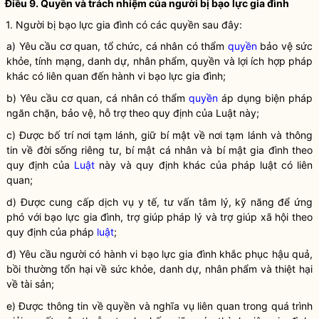
Điều 9. Quyền và trách nhiệm của người bị
bạo lực gia đình
1. Người bị
bạo lực gia đình
có các quyền sau đây:
a) Yêu cầu cơ quan, tổ chức, cá nhân có thẩm
quyền
bảo vệ sức
khỏe, tính mạng,
danh dự
,
nhân phẩm
,
quyền
và lợi ích
hợp pháp
khác có liên quan đến
hành vi bạo lực gia đình
;
b) Yêu cầu cơ quan, cá nhân có thẩm
quyền
áp dụng biện pháp
ngăn chặn, bảo vệ, hỗ trợ theo quy định của Luật này;
c) Được bố trí
nơi tạm lánh
, giữ bí mật về
nơi tạm lánh
và thông
tin về đời sống riêng tư, bí mật cá nhân và bí mật gia đình theo
quy định của
Luật
này và quy định khác của pháp
luật
có liên
quan;
d) Được cung cấp dịch vụ y tế, tư vấn tâm lý, kỹ năng để ứng
phó với
bạo lực gia đình
, trợ giúp pháp lý và trợ giúp xã hội theo
quy định của pháp
luật
;
đ) Yêu cầu người có
hành vi bạo lực gia đình
khắc phục hậu quả,
bồi thường tổn hại về sức khỏe,
danh dự
,
nhân phẩm
và thiệt hại
về tài sản;
e) Được thông tin về quyền và
nghĩa vụ
liên quan trong quá trình