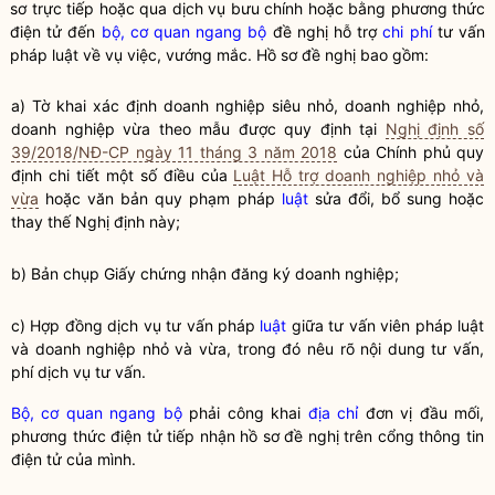
sơ trực tiếp hoặc qua dịch vụ bưu chính hoặc bằng phương thức
điện tử đến
bộ, cơ quan ngang bộ
đề nghị hỗ trợ
chi phí
tư vấn
pháp luật về vụ việc, vướng mắc. Hồ sơ đề nghị bao gồm:
a) Tờ khai xác định doanh nghiệp siêu nhỏ, doanh nghiệp nhỏ,
doanh nghiệp vừa theo mẫu được quy định tại
Nghị định số
39/2018/NĐ-CP ngày 11 tháng 3 năm 2018
của Chính phủ quy
định chi tiết một số điều của
Luật Hỗ trợ doanh nghiệp nhỏ và
vừa
hoặc văn bản quy phạm pháp
luật
sửa đổi, bổ sung hoặc
thay thế Nghị định này;
b) Bản chụp Giấy chứng nhận đăng ký doanh nghiệp;
c) Hợp đồng dịch vụ tư vấn pháp
luật
giữa tư vấn viên pháp
luật
và doanh nghiệp nhỏ và vừa, trong đó nêu rõ nội dung tư vấn,
phí dịch vụ tư vấn.
Bộ, cơ quan ngang bộ
phải công khai
địa chỉ
đơn vị đầu mối,
phương thức điện tử tiếp nhận hồ sơ đề nghị trên cổng thông tin
điện tử của mình.