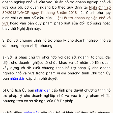
doanh nghiệp nhỏ và vừa
vào Đề án hỗ trợ doanh nghiệp nhỏ và
vừa của
bộ, cơ quan ngang bộ
theo quy định tại
Nghị định số
39/2018/NĐ-CP ngày 11 tháng 3 năm 2018
của Chính phủ quy
định chi tiết một số điều của
Luật Hỗ trợ doanh nghiệp nhỏ và
vừa
hoặc văn bản quy phạm pháp
luật
sửa đổi, bổ sung hoặc
thay thế Nghị định này.
3. Đối với
chương trình hỗ trợ pháp lý cho doanh nghiệp nhỏ và
vừa
trong phạm vi địa phương:
a) Sở Tư pháp chủ trì, phối hợp với các sở, ngành, tổ chức đại
diện cho doanh nghiệp, tổ chức khác và cá nhân có liên quan
xây dựng và đề xuất
chương trình hỗ trợ pháp lý cho doanh
nghiệp nhỏ và vừa
trong phạm vi địa phương trình Chủ tịch Ủy
ban
nhân dân
cấp tỉnh phê duyệt;
b) Chủ tịch Ủy ban
nhân dân
cấp tỉnh phê duyệt
chương trình hỗ
trợ pháp lý cho doanh nghiệp nhỏ và vừa
trong phạm vi địa
phương trên cơ sở đề nghị của Sở Tư pháp;
c) Hội đồng
nhân dân
cấp tỉnh bố trí kinh phí thực hiện chương