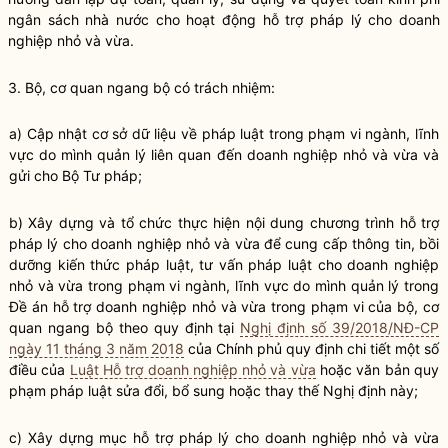
ngân sách
nhà nước
cho hoạt động
hỗ trợ pháp lý cho doanh
nghiệp nhỏ và vừa
.
3.
Bộ, cơ quan ngang bộ
có trách nhiệm:
a) Cập nhật cơ sở dữ liệu về pháp
luật
trong phạm vi ngành, lĩnh
vực do mình quản lý liên quan đến doanh nghiệp nhỏ và vừa và
gửi cho Bộ Tư pháp;
b) Xây dựng và tổ chức thực hiện nội dung
chương trình hỗ trợ
pháp lý cho doanh nghiệp nhỏ và vừa
để cung cấp thông tin, bồi
dưỡng kiến thức pháp
luật
, tư vấn pháp
luật
cho doanh nghiệp
nhỏ và vừa trong phạm vi ngành, lĩnh vực do mình quản lý trong
Đề án hỗ trợ doanh nghiệp nhỏ và vừa trong phạm vi của
bộ, cơ
quan ngang bộ
theo quy định tại
Nghị định số 39/2018/NĐ-CP
ngày 11 tháng 3 năm 2018
của Chính phủ quy định chi tiết một số
điều của
Luật Hỗ trợ doanh nghiệp nhỏ và vừa
hoặc văn bản quy
phạm pháp
luật
sửa đổi, bổ sung hoặc thay thế Nghị định này;
c) Xây dựng mục
hỗ trợ pháp lý cho doanh nghiệp nhỏ và vừa