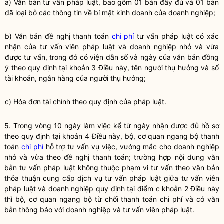
a) Văn bản tư vấn pháp
luật
, bao gồm 01 bản đầy đủ và 01 bản
đã loại bỏ các thông tin về bí mật kinh doanh của doanh nghiệp;
b) Văn bản đề nghị thanh toán
chi phí
tư vấn pháp
luật
có xác
nhận của tư vấn viên pháp
luật
và doanh nghiệp nhỏ và vừa
được tư vấn, trong đó có viện dẫn số và ngày của văn bản đồng
ý theo quy định tại khoản 3 Điều này, tên người thụ hưởng và số
tài khoản, ngân hàng của người thụ hưởng;
c) Hóa đơn tài chính theo quy định của pháp
luật
.
5. Trong vòng 10 ngày làm việc kể từ ngày nhận được đủ hồ sơ
theo quy định tại khoản 4 Điều này,
bộ, cơ quan ngang bộ
thanh
toán
chi phí
hỗ trợ tư vấn vụ việc, vướng mắc cho doanh nghiệp
nhỏ và vừa theo đề nghị thanh toán; trường hợp nội dung văn
bản tư vấn pháp
luật
không thuộc phạm vi tư vấn theo văn bản
thỏa thuận cung cấp dịch vụ tư vấn pháp
luật
giữa tư vấn viên
pháp
luật
và doanh nghiệp quy định tại điểm c khoản 2 Điều này
thì
bộ, cơ quan ngang bộ
từ chối thanh toán
chi phí
và có văn
bản thông báo với doanh nghiệp và tư vấn viên pháp
luật
.