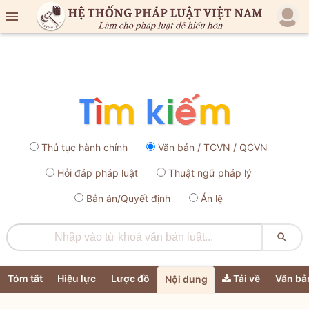

Thủ tục hành chính
Văn bản / TCVN / QCVN
Hỏi đáp pháp luật
Thuật ngữ pháp lý
Bản án/Quyết định
Án lệ

Tóm tắt
Hiệu lực
Lược đồ
Tải về
Văn bả
Nội dung