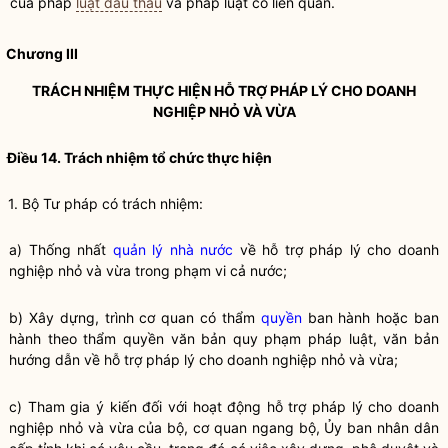
của pháp
luật đấu thầu
và pháp
luật
có liên quan.
Chương III
TRÁCH NHIỆM THỰC HIỆN
HỖ TRỢ PHÁP LÝ CHO DOANH
NGHIỆP NHỎ VÀ VỪA
Điều 14. Trách nhiệm tổ chức thực hiện
1. Bộ Tư pháp có trách nhiệm:
a) Thống nhất
quản lý nhà nước
về
hỗ trợ pháp lý cho doanh
nghiệp nhỏ và vừa
trong phạm vi cả nước;
b) Xây dựng, trình cơ quan có thẩm
quyền
ban hành hoặc ban
hành theo thẩm
quyền
văn bản quy phạm pháp
luật
, văn bản
hướng dẫn về
hỗ trợ pháp lý cho doanh nghiệp nhỏ và vừa
;
c) Tham gia ý kiến đối với hoạt động hỗ trợ pháp lý cho doanh
nghiệp nhỏ và vừa của
bộ, cơ quan ngang bộ
, Ủy ban nhân dân