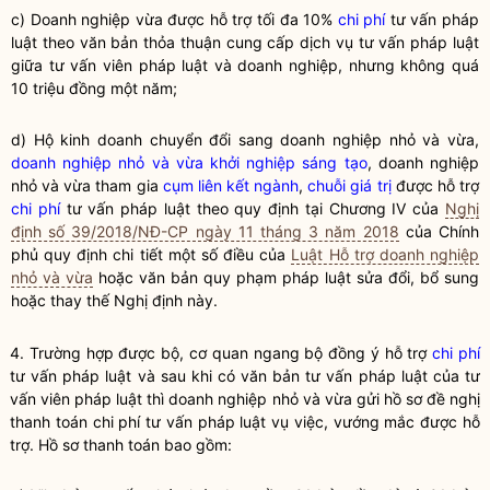
c) Doanh nghiệp vừa được hỗ trợ tối đa 10%
chi phí
tư vấn pháp
luật
theo văn bản thỏa thuận cung cấp dịch vụ tư vấn pháp
luật
giữa tư vấn viên pháp
luật
và doanh nghiệp, nhưng không quá
10 triệu đồng một năm;
d) Hộ kinh doanh chuyển đổi sang doanh nghiệp nhỏ và vừa,
doanh nghiệp nhỏ và vừa khởi nghiệp sáng tạo
, doanh nghiệp
nhỏ và vừa tham gia
cụm liên kết ngành
,
chuỗi giá trị
được hỗ trợ
chi phí
tư vấn pháp
luật
theo quy định tại Chương IV của
Nghị
định số 39/2018/NĐ-CP ngày 11 tháng 3 năm 2018
của Chính
phủ quy định chi tiết một số điều của
Luật Hỗ trợ doanh nghiệp
nhỏ và vừa
hoặc văn bản quy phạm pháp
luật
sửa đổi, bổ sung
hoặc thay thế Nghị định này.
4. Trường hợp được
bộ, cơ quan ngang bộ
đồng ý hỗ trợ
chi phí
tư vấn pháp
luật
và sau khi có văn bản tư vấn pháp
luật
của tư
vấn viên pháp
luật
thì doanh nghiệp nhỏ và vừa gửi hồ sơ đề nghị
thanh toán
chi phí
tư vấn pháp
luật
vụ việc, vướng mắc được hỗ
trợ. Hồ sơ thanh toán bao gồm: