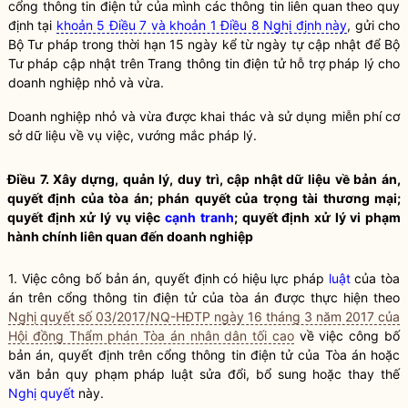
cổng thông tin điện tử của mình các thông tin liên quan theo quy
định tại
khoản 5 Điều 7 và khoản 1 Điều 8 Nghị định này
, gửi cho
Bộ Tư pháp trong thời hạn 15 ngày kể từ ngày tự cập nhật để Bộ
Tư pháp cập nhật trên Trang thông tin điện tử
hỗ trợ pháp lý cho
doanh nghiệp nhỏ và vừa
.
Doanh nghiệp nhỏ và vừa được khai thác và sử dụng miễn phí cơ
sở dữ liệu về vụ việc, vướng mắc pháp lý.
Điều 7. Xây dựng, quản lý, duy trì, cập nhật dữ liệu về bản án,
quyết định của tòa án; phán quyết của trọng tài thương mại;
quyết định xử lý vụ việc
cạnh tranh
; quyết định xử lý vi phạm
hành chính liên quan đến doanh nghiệp
1. Việc công bố bản án, quyết định có hiệu lực pháp
luật
của tòa
án trên cổng thông tin điện tử của tòa án được thực hiện theo
Nghị quyết số 03/2017/NQ-HĐTP ngày 16 tháng 3 năm 2017 của
Hội đồng Thẩm phán Tòa án nhân dân tối cao
về việc công bố
bản án, quyết định trên cổng thông tin điện tử của Tòa án hoặc
văn bản quy phạm pháp
luật
sửa đổi, bổ sung hoặc thay thế
Nghị quyết
này.