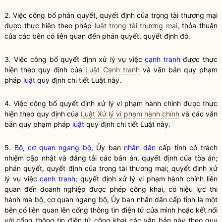
2. Việc công bố phán quyết, quyết định của trọng tài thương mại
được thực hiện theo pháp
luật trọng tài thương mại
, thỏa thuận
của các bên có liên quan đến phán quyết, quyết định đó.
3. Việc công bố quyết định xử lý vụ việc
cạnh tranh
được thực
hiện theo quy định của
Luật Cạnh tranh
và văn bản quy phạm
pháp
luật
quy định chi tiết
Luật
này.
4. Việc công bố quyết định xử lý vi phạm hành chính được thực
hiện theo quy định của
Luật Xử lý vi phạm hành chính
và các văn
bản quy phạm pháp
luật
quy định chi tiết
Luật
này.
5.
Bộ, cơ quan ngang bộ
, Ủy ban
nhân dân
cấp tỉnh có trách
nhiệm cập nhật và đăng tải các bản án, quyết định của tòa án;
phán quyết, quyết định của trọng tài thương mại; quyết định xử
lý vụ việc
cạnh tranh
; quyết định xử lý vi phạm hành chính liên
quan đến doanh nghiệp được phép công khai, có hiệu lực thi
hành mà
bộ, cơ quan ngang bộ
, Ủy ban
nhân dân
cấp tỉnh là một
bên có liên quan lên cổng thông tin điện tử của mình hoặc kết nối
với cổng thông tin điện tử công khai các văn bản này theo quy