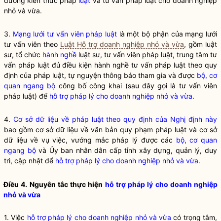
dưỡng kiến thức pháp
luật
và tư vấn pháp
luật
cho doanh nghiệp
nhỏ và vừa.
3.
Mạng lưới tư vấn viên pháp luật
là một bộ phận của mạng lưới
tư vấn viên theo
Luật Hỗ trợ doanh nghiệp nhỏ và vừa
, gồm luật
sư, tổ chức
hành nghề
luật sư, tư vấn viên pháp luật, trung tâm tư
vấn pháp luật đủ điều kiện
hành nghề
tư vấn pháp luật theo quy
định của pháp luật, tự nguyện thông báo tham gia và được
bộ, cơ
quan ngang bộ
công bố công khai (sau đây gọi là tư vấn viên
pháp luật) để
hỗ trợ pháp lý cho doanh nghiệp nhỏ và vừa
.
4.
Cơ sở dữ liệu về pháp luật theo quy định của Nghị định này
bao gồm cơ sở dữ liệu về văn bản quy phạm pháp luật và cơ sở
dữ liệu về vụ việc, vướng mắc pháp lý được các
bộ, cơ quan
ngang bộ
và Ủy ban nhân dân cấp tỉnh xây dựng, quản lý, duy
trì, cập nhật để
hỗ trợ pháp lý cho doanh nghiệp nhỏ và vừa
.
Điều 4. Nguyên tắc thực hiện
hỗ trợ pháp lý cho doanh nghiệp
nhỏ và vừa
1. Việc
hỗ trợ pháp lý cho doanh nghiệp nhỏ và vừa
có trọng tâm,