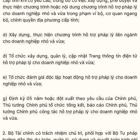
cấp tỉnh khi có yêu cầu, trong đó có việc xây dựng, phê duyệt và
thực hiện chương trình hoặc nội dung
chương trình hỗ trợ pháp lý
cho doanh nghiệp nhỏ và vừa
trong phạm vi
bộ, cơ quan ngang
bộ
,
chính quyền
địa phương cấp tỉnh;
d) Xây dựng, thực hiện chương trình hỗ trợ pháp lý liên ngành
cho doanh nghiệp nhỏ và vừa;
đ) Tổ chức xây dựng, quản lý, cập nhật Trang thông tin điện tử
hỗ trợ pháp lý cho doanh nghiệp nhỏ và vừa
;
e) Tổ chức đánh giá độc lập hoạt động
hỗ trợ pháp lý cho doanh
nghiệp nhỏ và vừa
;
g) Định kỳ 05 năm hoặc đột xuất theo yêu cầu của Chính phủ,
Thủ tướng Chính phủ tổ chức tổng kết, báo cáo Chính phủ, Thủ
tướng Chính phủ
công tác
hỗ trợ pháp lý cho doanh nghiệp nhỏ
và vừa
.
2. Bộ Tài chính có trách nhiệm chủ trì, phối hợp với Bộ Tư pháp
hướng dẫn lập dự toán, quản lý, sử dụng và quyết toán kinh phí