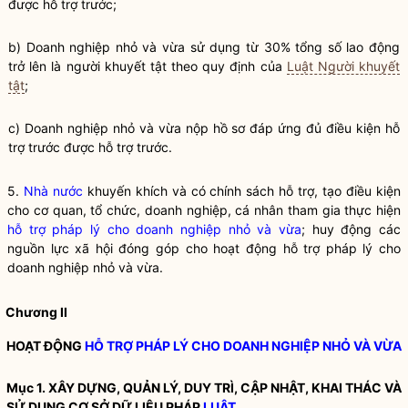
được hỗ trợ trước;
b) Doanh nghiệp nhỏ và vừa sử dụng từ 30% tổng số lao động
trở lên là người khuyết tật theo quy định của
Luật Người khuyết
tật
;
c) Doanh nghiệp nhỏ và vừa nộp hồ sơ đáp ứng đủ điều kiện hỗ
trợ trước được hỗ trợ trước.
5.
Nhà nước
khuyến khích và có chính sách hỗ trợ, tạo điều kiện
cho cơ quan, tổ chức, doanh nghiệp, cá nhân tham gia thực hiện
hỗ trợ pháp lý cho doanh nghiệp nhỏ và vừa
; huy động các
nguồn lực xã hội đóng góp cho hoạt động
hỗ trợ pháp lý cho
doanh nghiệp nhỏ và vừa
.
Chương II
HOẠT ĐỘNG
HỖ TRỢ PHÁP LÝ CHO DOANH NGHIỆP NHỎ VÀ VỪA
Mục 1. XÂY DỰNG, QUẢN LÝ, DUY TRÌ, CẬP NHẬT, KHAI THÁC VÀ
SỬ DỤNG CƠ SỞ DỮ LIỆU PHÁP
LUẬT