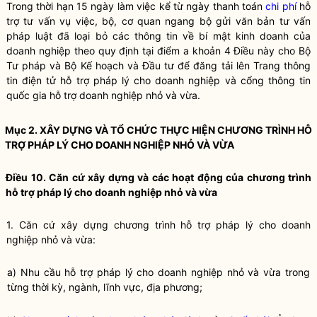
Trong thời hạn 15 ngày làm việc kể từ ngày thanh toán
chi phí
hỗ
trợ tư vấn vụ việc,
bộ, cơ quan ngang bộ
gửi văn bản tư vấn
pháp
luật
đã loại bỏ các thông tin về bí mật kinh doanh của
doanh nghiệp theo quy định tại điểm a khoản 4 Điều này cho Bộ
Tư pháp và Bộ Kế hoạch và Đầu tư để đăng tải lên Trang thông
tin điện tử hỗ trợ pháp lý cho doanh nghiệp và cổng thông tin
quốc gia hỗ trợ doanh nghiệp nhỏ và vừa.
Mục 2. XÂY DỰNG VÀ TỔ CHỨC THỰC HIỆN CHƯƠNG TRÌNH
HỖ
TRỢ PHÁP LÝ CHO DOANH NGHIỆP NHỎ VÀ VỪA
Điều 10. Căn cứ xây dựng và các hoạt động của
chương trình
hỗ trợ pháp lý cho doanh nghiệp nhỏ và vừa
1. Căn cứ xây dựng
chương trình hỗ trợ pháp lý cho doanh
nghiệp nhỏ và vừa
:
a) Nhu cầu
hỗ trợ pháp lý cho doanh nghiệp nhỏ và vừa
trong
từng thời kỳ, ngành, lĩnh vực, địa phương;