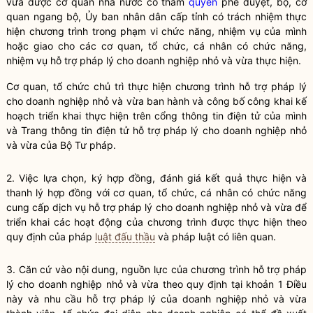
vừa
được cơ quan nhà nước có thẩm
quyền
phê duyệt,
bộ, cơ
quan ngang bộ
, Ủy ban nhân dân cấp tỉnh có trách nhiệm thực
hiện chương trình trong phạm vi chức năng, nhiệm vụ của mình
hoặc giao cho các cơ quan, tổ chức, cá nhân có chức năng,
nhiệm vụ hỗ trợ pháp lý cho doanh nghiệp nhỏ và vừa thực hiện.
Cơ quan, tổ chức chủ trì thực hiện chương trình
hỗ trợ pháp lý
cho doanh nghiệp nhỏ và vừa
ban hành và công bố công khai kế
hoạch triển khai thực hiện trên cổng thông tin điện tử của mình
và Trang thông tin điện tử
hỗ trợ pháp lý cho doanh nghiệp nhỏ
và vừa
của Bộ Tư pháp.
2. Việc lựa chọn, ký hợp đồng, đánh giá kết quả thực hiện và
thanh lý hợp đồng với cơ quan, tổ chức, cá nhân có chức năng
cung cấp dịch vụ hỗ trợ pháp lý cho doanh nghiệp nhỏ và vừa để
triển khai các hoạt động của chương trình được thực hiện theo
quy định của pháp
luật đấu thầu
và pháp
luật
có liên quan.
3. Căn cứ vào nội dung, nguồn lực của
chương trình hỗ trợ pháp
lý cho doanh nghiệp nhỏ và vừa
theo quy định tại khoản 1 Điều
này và nhu cầu hỗ trợ pháp lý của doanh nghiệp nhỏ và vừa