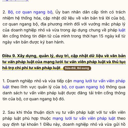
2.
Bộ, cơ quan ngang bộ
, Ủy ban nhân dân cấp tỉnh có trách
nhiệm hệ thống hóa, cập nhật dữ liệu về văn bản trả lời của
bộ,
cơ quan ngang bộ
, địa phương mình đối với vướng mắc pháp lý
của doanh nghiệp nhỏ và vừa trong áp dụng chung về pháp
luật
lên cổng thông tin điện tử của mình trong thời hạn 15 ngày kể từ
ngày văn bản được ký ban hành.
Điều 9. Xây dựng, quản lý, duy trì, cập nhật dữ liệu về văn bản
tư vấn pháp luật của mạng lưới tư vấn viên pháp luật và thủ tục
hỗ trợ chi phí tư vấn pháp luật
Sửa đổi, Bổ sung
1. Doanh nghiệp nhỏ và vừa tiếp cận
mạng lưới tư vấn viên pháp
luật
theo lĩnh vực quản lý của
bộ, cơ quan ngang bộ
thông qua
danh sách tư vấn viên pháp luật được đăng tải trên cổng thông
tin của
bộ, cơ quan ngang bộ
đó.
2. Sau khi thỏa thuận dịch vụ tư vấn pháp luật với tư vấn viên
pháp luật phù hợp thuộc
mạng lưới tư vấn viên pháp luật
theo
quy định tại khoản 1 Điều này, doanh nghiệp nhỏ và vừa gửi hồ