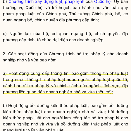
b)
Chương trình xây dựng luật, pháp lệnh
của
Quốc hội
, Ủy ban
thường vụ
Quốc hội
và kế hoạch ban hành các văn bản quy
phạm pháp luật của Chính phủ, Thủ tướng Chính phủ,
bộ, cơ
quan ngang bộ
,
chính quyền
địa phương cấp tỉnh;
c) Nguồn lực của
bộ, cơ quan ngang bộ
,
chính quyền
địa
phương cấp tỉnh, tổ chức đại diện cho doanh nghiệp.
2. Các hoạt động của
Chương trình hỗ trợ pháp lý cho doanh
nghiệp nhỏ và vừa
bao gồm:
a) Hoạt động cung cấp thông tin, bao gồm thông tin pháp
luật
trong nước, thông tin pháp
luật
nước ngoài, pháp
luật
quốc tế,
cảnh báo rủi ro pháp lý và chính sách của ngành, lĩnh vực, địa
phương liên quan đến doanh nghiệp nhỏ và vừa (nếu có);
b) Hoạt động bồi dưỡng kiến thức pháp luật, bao gồm bồi dưỡng
kiến thức pháp luật cho doanh nghiệp nhỏ và vừa; bồi dưỡng
kiến thức pháp luật cho người làm
công tác
hỗ trợ pháp lý cho
doanh nghiệp nhỏ và vừa
và bồi dưỡng kiến thức pháp luật cho
mạng lưới tư vấn viên pháp luật
;