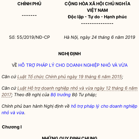
CHÍNH PHỦ
CỘNG HÒA XÃ HỘI CHỦ NGHĨA
VIỆT NAM
-------
Độc lập - Tự do - Hạnh phúc
---------------
Số: 55/2019/NĐ-CP
Hà Nội, ngày 24 tháng 6 năm 2019
NGHỊ ĐỊNH
VỀ
HỖ TRỢ PHÁP LÝ CHO DOANH NGHIỆP NHỎ VÀ VỪA
Căn cứ
Luật Tổ chức Chính phủ ngày 19 tháng 6 năm 2015
;
Căn cứ
Luật Hỗ trợ doanh nghiệp nhỏ và vừa ngày 12 tháng 6 năm
2017
; Theo đề nghị của
Bộ trưởng
Bộ Tư pháp;
Chính phủ ban hành Nghị định về
hỗ trợ pháp lý cho doanh nghiệp
nhỏ và vừa
.
Chương I
NHỮNG QUY ĐỊNH CHUNG