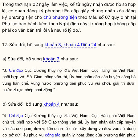
Trong thời hạn 02 ngày làm việc, kể từ ngày nhận được hồ sơ hợp
lệ, cơ quan đăng ký phương tiện cấp giấy chứng nhận xóa đăng
ký phương tiện cho
chủ phương tiện
theo Mẫu số 07 quy định tại
Phụ lục ban hành kèm theo Nghị định này; trường hợp không cấp
phải có văn bản trả lời và nêu rõ lý do.”.
12. Sửa đổi, bổ sung
khoản 3, khoản 4 Điều 24
như sau:
a) Sửa đổi, bổ sung
khoản 3
như sau:
“3.
Chỉ đạo
Cục
Đường thủy nội địa
Việt Nam, Cục Hàng hải Việt Nam
phối hợp với Sở Giao thông vận tải, Ủy ban nhân dân cấp huyện công bố
vùng hạn chế, vùng nước
phương tiện phục vụ vui chơi, giải trí dưới
nước
được phép hoạt động.”.
b) Sửa đổi, bổ sung
khoản 4
như sau:
“4.
Chỉ đạo
Cục
Đường thủy nội địa
Việt Nam, Cục Hàng hải Việt Nam
chủ trì, phối hợp với Sở Giao thông vận tải, Ủy ban nhân dân cấp huyện
và các cơ quan, đơn vị liên quan tổ chức xây dựng và đưa vào sử dụng
cơ sở dữ liệu phục vụ
công tác
quản lý hoạt động của
phương tiện phục