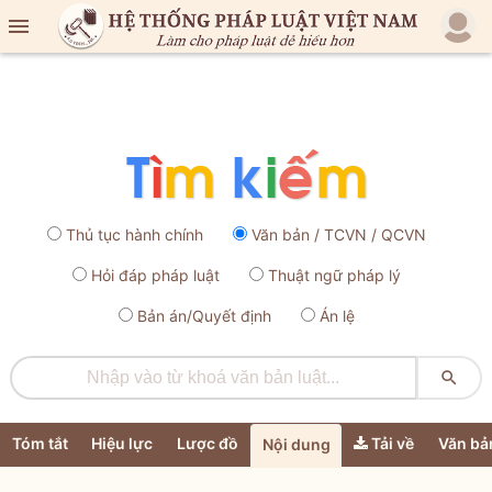

Thủ tục hành chính
Văn bản / TCVN / QCVN
Hỏi đáp pháp luật
Thuật ngữ pháp lý
Bản án/Quyết định
Án lệ

Tóm tắt
Hiệu lực
Lược đồ
Tải về
Văn bả
Nội dung