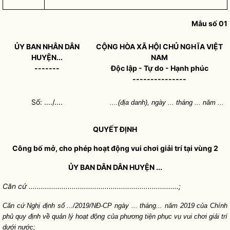
Mẫu số 01
ỦY BAN
NHÂN DÂN
CỘNG HÒA XÃ HỘI CHỦ NGHĨA VIỆT
HUYỆN...
NAM
-------
Độc lập - Tự do - Hạnh phúc
---------------
Số: ..../....
....(địa danh), ngày ... tháng ... năm ...
QUYẾT ĐỊNH
Công bố mở, cho phép hoạt động vui chơi giải trí tại vùng 2
ỦY BAN DÂN DÂN HUYỆN ...
Căn cứ .........................................................................;
Căn cứ Nghị định số .../2019/NĐ-CP ngày ... tháng... năm 2019 của Chính
phủ quy định về quản lý hoạt động của phương tiện phục vụ vui chơi giải trí
dưới nước;