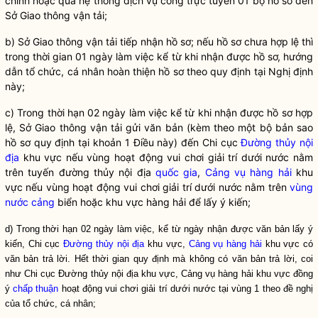
chính hoặc qua hệ thống dịch vụ công trực tuyến 01 bộ hồ sơ đến
Sở Giao thông vận tải;
b) Sở Giao thông vận tải tiếp nhận hồ sơ; nếu hồ sơ chưa hợp lệ thì
trong thời gian 01 ngày làm việc kể từ khi nhận được hồ sơ, hướng
dẫn tổ chức, cá nhân hoàn thiện hồ sơ theo quy định tại Nghị định
này;
c) Trong thời hạn 02 ngày làm việc kể từ khi nhận được hồ sơ hợp
lệ, Sở Giao thông vận tải gửi văn bản (kèm theo một bộ bản sao
hồ sơ quy định tại khoản 1 Điều này) đến Chi cục
Đường thủy nội
địa
khu vực nếu vùng hoạt động vui chơi giải trí dưới nước nằm
trên tuyến
đường thủy nội địa
quốc gia
,
Cảng vụ hàng hải
khu
vực nếu vùng hoạt động vui chơi giải trí dưới nước nằm trên
vùng
nước cảng
biển hoặc khu vực hàng hải để lấy ý kiến;
d) Trong thời hạn 02 ngày làm việc, kể từ ngày nhận được văn bản lấy ý
kiến, Chi cục
Đường thủy nội địa
khu vực,
Cảng vụ hàng hải
khu vực có
văn bản trả lời. Hết thời gian quy định mà không có văn bản trả lời, coi
như Chi cục
Đường thủy nội địa
khu vực,
Cảng vụ hàng hải
khu vực đồng
ý
chấp thuận
hoạt động vui chơi giải trí dưới nước tại vùng 1 theo đề nghị
của tổ chức, cá nhân;