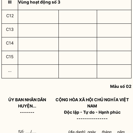
III
Vùng hoạt động số 3
C12
C13
C14
C15
...
Mẫu số 02
ỦY BAN
NHÂN DÂN
CỘNG HÒA XÃ HỘI CHỦ NGHĨA VIỆT
HUYỆN...
NAM
-------
Độc lập - Tự do - Hạnh phúc
---------------
Số: ..../....
....(địa danh), ngày ... tháng ... năm ...