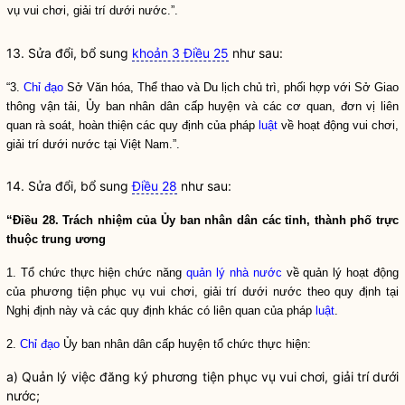
vụ vui chơi, giải trí dưới nước
.”.
13. Sửa đổi, bổ sung
khoản 3 Điều 25
như sau:
“3.
Chỉ đạo
Sở Văn hóa, Thể thao và
Du lịch
chủ trì, phối hợp với Sở Giao
thông vận tải, Ủy ban nhân dân cấp huyện và các cơ quan, đơn vị liên
quan rà soát, hoàn thiện các quy định của pháp
luật
về hoạt động vui chơi,
giải trí dưới nước tại Việt Nam.”.
14. Sửa đổi, bổ sung
Điều 28
như sau:
“Điều 28. Trách nhiệm của Ủy ban nhân dân các tỉnh, thành phố trực
thuộc trung ương
1. Tổ chức thực hiện chức năng
quản lý nhà nước
về quản lý hoạt động
của
phương tiện phục vụ vui chơi, giải trí dưới nước
theo quy định tại
Nghị định này và các quy định khác có liên quan của pháp
luật
.
2.
Chỉ đạo
Ủy ban nhân dân cấp huyện tổ chức thực hiện:
a) Quản lý việc đăng ký
phương tiện phục vụ vui chơi, giải trí dưới
nước
;