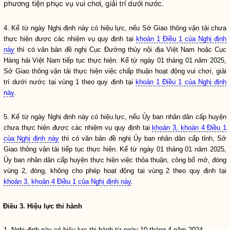
phương tiện phục vụ vui chơi, giải trí dưới nước
.
4. Kể từ ngày Nghị định này có hiệu lực, nếu Sở Giao thông vận tải chưa
thực hiện được các nhiệm vụ quy định tại
khoản 1 Điều 1 của Nghị định
này
thì có văn bản đề nghị Cục
Đường thủy nội địa
Việt Nam hoặc Cục
Hàng hải Việt Nam tiếp tục thực hiện. Kể từ ngày 01 tháng 01 năm 2025,
Sở Giao thông vận tải thực hiện việc
chấp thuận
hoạt động vui chơi, giải
trí dưới nước tại vùng 1 theo quy định tại
khoản 1 Điều 1 của Nghị định
này
.
5. Kể từ ngày Nghị định này có hiệu lực, nếu Ủy ban
nhân dân
cấp huyện
chưa thực hiện được các nhiệm vụ quy định tại
khoản 3, khoản 4 Điều 1
của Nghị định này
thì có văn bản đề nghị Ủy ban
nhân dân
cấp tỉnh, Sở
Giao thông vận tải tiếp tục thực hiện. Kể từ ngày 01 tháng 01 năm 2025,
Ủy ban
nhân dân
cấp huyện thực hiện việc thỏa thuận, công bố mở, đóng
vùng 2, đóng, không cho phép hoạt động tại vùng 2 theo quy định tại
khoản 3, khoản 4 Điều 1 của Nghị định này
.
Điều 3. Hiệu lực thi hành
1. Nghị định này có hiệu lực thi hành từ ngày 10 tháng 4 năm 2024.