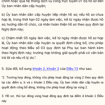
chính hoặc qua hệ thống dịch vụ công trực tuyến 01 bộ hồ sơ đến
Ủy ban nhân dân cấp huyện;
b) Ủy ban nhân dân cấp huyện tiếp nhận hồ sơ; nếu hồ sơ chưa
hợp lệ, trong thời hạn 02 ngày làm việc, kể từ ngày nhận được hồ
sơ, hướng dẫn tổ chức, cá nhân hoàn thiện hồ sơ theo quy định tại
Nghị định này;
c) Chậm nhất 05 ngày làm việc, kể từ ngày nhận được hồ sơ hợp
lệ, Ủy ban nhân dân cấp huyện ra quyết định công bố, cho phép
hoạt động theo Mẫu số 03 quy định tại Phụ lục ban hành kèm
theo Nghị định này; trường hợp không giải quyết phải có văn bản
trả lời và nêu rõ lý do.”.
5. Sửa đổi, bổ sung
khoản 2, khoản 3
của
Điều 13
như sau:
“2. Trường hợp đóng, không cho phép hoạt động tại vùng 2 theo quy định
tại các điểm a, b và c khoản 1 Điều này, Ủy ban nhân dân cấp huyện ra
quyết định công bố đóng, không cho phép hoạt động tại vùng 2.
3. Hồ sơ, thủ tục đóng vùng hoạt động quy định tại điểm d khoản 1 Điều
này