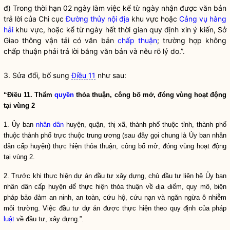
đ) Trong thời hạn 02 ngày làm việc kể từ ngày nhận được văn bản
trả lời của Chi cục
Đường thủy nội địa
khu vực hoặc
Cảng vụ hàng
hải
khu vực, hoặc kể từ ngày hết thời gian quy định xin ý kiến, Sở
Giao thông vận tải có văn bản
chấp thuận
; trường hợp không
chấp thuận
phải trả lời bằng văn bản và nêu rõ lý do.”.
3. Sửa đổi, bổ sung
Điều 11
như sau:
“Điều 11. Thẩm
quyền
thỏa thuận, công bố mở, đóng vùng hoạt động
tại vùng 2
1. Ủy ban
nhân dân
huyện, quận, thị xã, thành phố thuộc tỉnh, thành phố
thuộc thành phố trực thuộc trung ương (sau đây gọi chung là Ủy ban
nhân
dân
cấp huyện) thực hiện thỏa thuận, công bố mở, đóng vùng hoạt động
tại vùng 2.
2. Trước khi thực hiện dự án đầu tư xây dựng, chủ đầu tư liên hệ Ủy ban
nhân dân cấp huyện để thực hiện thỏa thuận về địa điểm, quy mô, biện
pháp bảo đảm an ninh, an toàn, cứu hộ, cứu nạn và ngăn ngừa ô nhiễm
môi trường. Việc đầu tư dự án được thực hiện theo quy định của pháp
luật
về đầu tư, xây dựng.”.