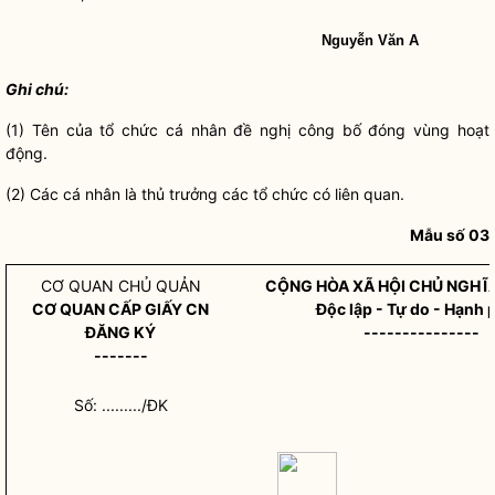
Nguyễn Văn A
Ghi chú:
(1) Tên của tổ chức cá nhân đề nghị công bố đóng vùng hoạt
động.
(2) Các cá nhân là thủ trưởng các tổ chức có liên quan.
Mẫu số 03
CƠ QUAN CHỦ QUẢN
CỘNG HÒA XÃ HỘI CHỦ NGHĨA
CƠ QUAN CẤP GIẤY CN
Độc lập - Tự do - Hạnh 
ĐĂNG KÝ
---------------
-------
Số: ........./ĐK