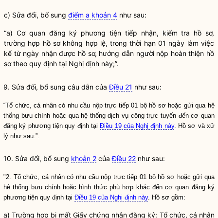
c) Sửa đổi, bổ sung
điểm a khoản 4
như sau:
“a) Cơ quan đăng ký phương tiện tiếp nhận, kiểm tra hồ sơ,
trường hợp hồ sơ không hợp lệ, trong thời hạn 01 ngày làm việc
kể từ ngày nhận được hồ sơ, hướng dẫn người nộp hoàn thiện hồ
sơ theo quy định tại Nghị định này;”.
9. Sửa đổi, bổ sung câu dẫn của
Điều 21
như sau:
“Tổ chức, cá nhân có nhu cầu nộp trực tiếp 01 bộ hồ sơ hoặc gửi qua hệ
thống bưu chính hoặc qua hệ thống dịch vụ công trực tuyến đến cơ quan
đăng ký phương tiện quy định tại
Điều 19 của Nghị định này
. Hồ sơ và xử
lý như sau:”.
10. Sửa đổi, bổ sung
khoản 2
của
Điều 22
như sau:
"2. Tổ chức, cá nhân có nhu cầu nộp trực tiếp 01 bộ hồ sơ hoặc gửi qua
hệ thống bưu chính hoặc hình thức phù hợp khác đến cơ quan đăng ký
phương tiện quy định tại
Điều 19 của Nghị định này
. Hồ sơ gồm:
a) Trường hợp bị mất Giấy chứng nhận đăng ký: Tổ chức, cá nhân