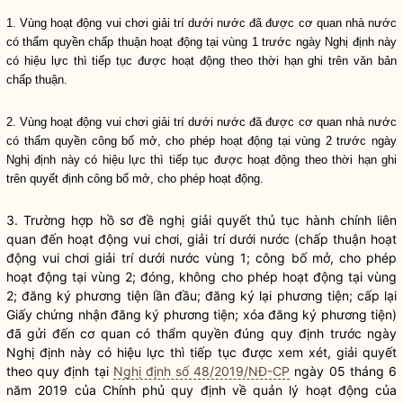
1. Vùng hoạt động vui chơi giải trí dưới nước đã được cơ quan nhà nước
có thẩm
quyền
chấp thuận
hoạt động tại vùng 1 trước ngày Nghị định này
có hiệu lực thì tiếp tục được hoạt động theo thời hạn ghi trên văn bản
chấp thuận
.
2. Vùng hoạt động vui chơi giải trí dưới nước đã được cơ quan nhà nước
có thẩm
quyền
công bố mở, cho phép hoạt động tại vùng 2 trước ngày
Nghị định này có hiệu lực thì tiếp tục được hoạt động theo thời hạn ghi
trên quyết định công bố mở, cho phép hoạt động.
3. Trường hợp hồ sơ đề nghị giải quyết thủ tục hành chính liên
quan đến hoạt động vui chơi, giải trí dưới nước (
chấp thuận
hoạt
động vui chơi giải trí dưới nước vùng 1; công bố mở, cho phép
hoạt động tại vùng 2; đóng, không cho phép hoạt động tại vùng
2; đăng ký phương tiện lần đầu; đăng ký lại phương tiện; cấp lại
Giấy chứng nhận đăng ký phương tiện; xóa đăng ký phương tiện)
đã gửi đến cơ quan có thẩm
quyền
đúng quy định trước ngày
Nghị định này có hiệu lực thì tiếp tục được xem xét, giải quyết
theo quy định tại
Nghị định số 48/2019/NĐ-CP
ngày 05 tháng 6
năm 2019 của Chính phủ quy định về quản lý hoạt động của