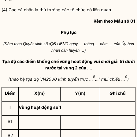
(4) Các cá nhân là thủ trưởng các tổ chức có liên quan.
Kèm theo Mẫu số 01
Phụ lục
(Kèm theo Quyết định số /QĐ-UBND ngày ... tháng ... năm ... của Ủy ban
nhân dân
huyện....)
Tọa độ các điểm khống chế vùng hoạt động vui chơi giải trí dưới
nước tại vùng 2 của ....
0
0
(theo hệ tọa độ VN2000 kinh tuyến trục ...
...” mũi chiếu ...
)
Điểm
X(m)
Y(m)
Ghi chú
I
Vùng hoạt động số 1
B1
B2