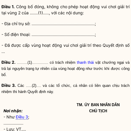
Điều 1.
Công bố đóng, không cho phép hoạt động vui chơi giải trí
tại vùng 2 của .......(1)....., với các nội dung:
-
Địa chỉ
trụ sở: ......................................................;
- Số điện thoại: ......................................................;
- Đã được cấp vùng hoạt động vui chơi giải trí theo Quyết định số
...
Điều 2.
.........(1).............. có trách nhiệm
thanh thải
vật chướng ngại và
trả lại nguyên trạng tự nhiên của vùng hoạt động như trước khi được công
bố.
Điều 3.
Các .....(2).... và các tổ chức, cá nhân có liên quan chịu trách
nhiệm thi hành Quyết định này.
TM. ỦY BAN
NHÂN DÂN
Nơi nhận:
CHỦ TỊCH
- Như
Điều 3
;
.................
- Lưu: VT,...