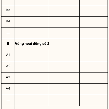
B3
B4
...
II
Vùng hoạt động số 2
A1
A2
A3
A4
...