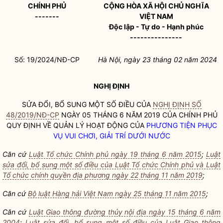
CHÍNH PHỦ
CỘNG HÒA XÃ HỘI CHỦ NGHĨA
-------
VIỆT NAM
Độc lập - Tự do - Hạnh phúc
---------------
Số: 19/2024/NĐ-CP
Hà Nội, ngày 23 tháng 02 năm 2024
NGHỊ ĐỊNH
SỬA ĐỔI, BỔ SUNG MỘT SỐ ĐIỀU CỦA
NGHỊ ĐỊNH SỐ
48/2019/NĐ-CP
NGÀY 05 THÁNG 6 NĂM 2019 CỦA CHÍNH PHỦ
QUY ĐỊNH VỀ QUẢN LÝ HOẠT ĐỘNG CỦA
PHƯƠNG TIỆN PHỤC
VỤ VUI CHƠI, GIẢI TRÍ DƯỚI NƯỚC
Căn cứ
Luật Tổ chức Chính phủ ngày 19 tháng 6 năm 2015
;
Luật
sửa đổi, bổ sung một số điều của Luật Tổ chức Chính phủ và Luật
Tổ chức chính quyền địa phương ngày 22 tháng 11 năm 2019
;
Căn cứ
Bộ luật Hàng hải Việt Nam ngày 25 tháng 11 năm 2015
;
Căn cứ
Luật Giao thông đường thủy nội địa ngày 15 tháng 6 năm
2004
;
Luật sửa đổi, bổ sung một số điều của Luật Giao thông