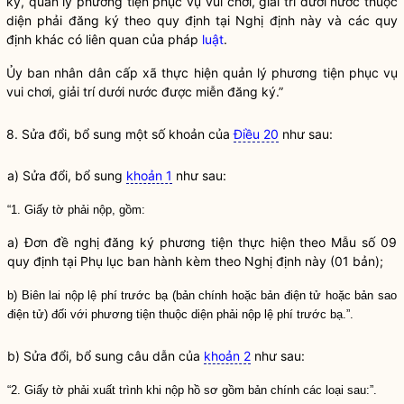
ký, quản lý
phương tiện phục vụ vui chơi, giải trí dưới nước
thuộc
diện phải đăng ký theo quy định tại Nghị định này và các quy
định khác có liên quan của pháp
luật
.
Ủy ban nhân dân cấp xã thực hiện quản lý
phương tiện phục vụ
vui chơi, giải trí dưới nước
được miễn đăng ký.”
8. Sửa đổi, bổ sung một số khoản của
Điều 20
như sau:
a) Sửa đổi, bổ sung
khoản 1
như sau:
“1. Giấy tờ phải nộp, gồm:
a) Đơn đề nghị đăng ký phương tiện thực hiện theo Mẫu số 09
quy định tại Phụ lục ban hành kèm theo Nghị định này (01 bản);
b) Biên lai nộp lệ phí trước bạ (bản chính hoặc bản điện tử hoặc bản sao
điện tử) đối với phương tiện thuộc diện phải nộp lệ phí trước bạ.”.
b) Sửa đổi, bổ sung câu dẫn của
khoản 2
như sau:
“2. Giấy tờ phải xuất trình khi nộp hồ sơ gồm bản chính các loại sau:”.