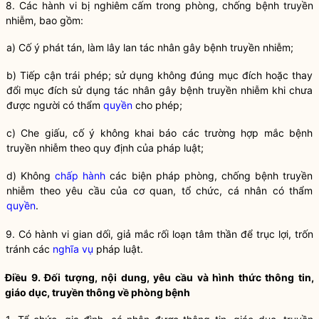
8. Các hành vi bị nghiêm cấm trong phòng, chống
bệnh truyền
nhiễm
, bao gồm:
a) Cố ý phát tán, làm lây lan
tác nhân gây bệnh truyền nhiễm
;
b) Tiếp cận trái phép; sử dụng không đúng mục đích hoặc thay
đổi mục đích sử dụng
tác nhân gây bệnh truyền nhiễm
khi chưa
được người có thẩm
quyền
cho phép;
c) Che giấu, cố ý không khai báo các trường hợp mắc
bệnh
truyền nhiễm
theo quy định của pháp
luật
;
d) Không
chấp hành
các biện pháp phòng, chống
bệnh truyền
nhiễm
theo yêu cầu của cơ quan, tổ chức, cá nhân có thẩm
quyền
.
9. Có hành vi gian dối, giả mắc
rối loạn tâm thần
để trục lợi, trốn
tránh các
nghĩa vụ
pháp
luật
.
Điều 9. Đối tượng, nội dung, yêu cầu và hình thức thông tin,
giáo dục, truyền thông về
phòng bệnh