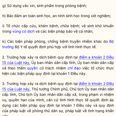
g) Sử dụng
vắc xin
,
sinh phẩm
trong
phòng bệnh
;
h) Bảo đảm an toàn sinh học,
an ninh sinh học trong xét nghiệm
;
i) Tổ chức cấp cứu, khám bệnh, chữa bệnh; vệ sinh khử khuẩn
trong
vùng có dịch
và các biện pháp bảo vệ cá nhân;
k) Các biện pháp phòng, chống
bệnh truyền nhiễm
khác do
Bộ
trưởng
Bộ Y tế quyết định phù hợp với tình hình thực tế.
2. Trường hợp xảy ra
dịch bệnh
quy định tại
điểm a khoản 2 Điều
15 của Luật này
, Ủy ban nhân dân cấp tỉnh, Ủy ban nhân dân cấp
xã theo thẩm
quyền
có trách nhiệm
chỉ đạo
việc tổ chức thực
hiện các biện pháp quy định tại khoản 1 Điều này.
3. Trường hợp xảy ra
dịch bệnh
quy định tại
điểm b khoản 2 Điều
15 của Luật này
, Thủ tướng Chính phủ, Chủ tịch Ủy ban
nhân dân
cấp tỉnh, Chủ tịch Ủy ban
nhân dân
cấp xã, trong phạm vi nhiệm
vụ,
quyền
hạn của mình, căn cứ tình hình thực tế quyết định áp
dụng các biện pháp quy định tại khoản 1 Điều này và quy định
của pháp
luật
về phòng thủ dân sự, pháp
luật
về tình trạng khẩn