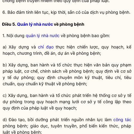
chống
bệnh truyền nhiễm
theo quy định của pháp
luật
.
6. Bảo đảm tính liên tục, kịp thời, sẵn có của
dịch vụ phòng bệnh
.
Điều 5.
Quản lý nhà nước
về
phòng bệnh
1. Nội dung
quản lý nhà nước
về
phòng bệnh
bao gồm:
a) Xây dựng và
chỉ đạo
thực hiện chiến lược, quy hoạch, kế
hoạch, chương trình, đề án, dự án về
phòng bệnh
;
b) Xây dựng, ban hành và tổ chức thực hiện văn bản quy phạm
pháp
luật
, cơ chế, chính sách về
phòng bệnh
; quy định về
cơ sở
y tế dự phòng
; quy định chuyên môn kỹ thuật, tiêu chí, tiêu
chuẩn, quy chuẩn kỹ thuật về
phòng bệnh
;
c) Xây dựng, ban hành và tổ chức phát triển hệ thống
cơ sở y tế
dự phòng
trong quy hoạch mạng lưới cơ sở y tế công lập theo
quy định của pháp
luật
về quy hoạch;
d) Đào tạo, bồi dưỡng phát triển nguồn nhân lực làm
công tác
phòng bệnh
; giáo dục, tuyên truyền, phổ biến kiến thức, pháp
luật
về
phòng bệnh
;