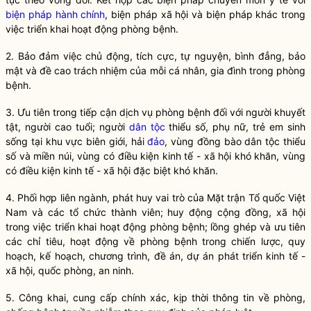
biện pháp hành chính
, biện pháp xã hội và biện pháp khác trong
việc triển khai hoạt động
phòng bệnh
.
2. Bảo đảm việc chủ động, tích cực, tự nguyện, bình đẳng, bảo
mật và đề cao trách nhiệm của mỗi cá nhân, gia đình trong
phòng
bệnh
.
3. Ưu tiên trong tiếp cận
dịch vụ phòng bệnh
đối với người khuyết
tật, người cao tuổi; người
dân tộc
thiểu số, phụ nữ, trẻ em sinh
sống tại khu vực biên giới, hải
đảo
, vùng đồng bào
dân tộc
thiểu
số và miền núi, vùng có điều kiện kinh tế - xã hội khó khăn, vùng
có điều kiện kinh tế - xã hội đặc biệt khó khăn.
4. Phối hợp liên ngành, phát huy vai trò của Mặt trận Tổ quốc Việt
Nam và các tổ chức thành viên; huy động cộng đồng, xã hội
trong việc triển khai hoạt động
phòng bệnh
; lồng ghép và ưu tiên
các chỉ tiêu, hoạt động về
phòng bệnh
trong chiến lược, quy
hoạch, kế hoạch, chương trình, đề án, dự án phát triển kinh tế -
xã hội, quốc phòng, an ninh.
5. Công khai, cung cấp chính xác, kịp thời thông tin về phòng,