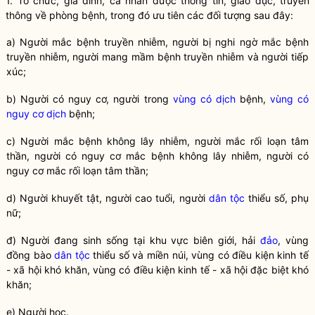
1. Tổ chức, gia đình, cá nhân được thông tin, giáo dục, truyền
thông về
phòng bệnh
, trong đó ưu tiên các đối tượng sau đây:
a)
Người mắc bệnh truyền nhiễm
,
người bị nghi ngờ mắc bệnh
truyền nhiễm
,
người mang mầm bệnh truyền nhiễm
và
người tiếp
xúc
;
b) Người có nguy cơ, người trong
vùng có dịch
bệnh,
vùng có
nguy cơ dịch
bệnh;
c) Người mắc
bệnh không lây nhiễm
, người mắc
rối loạn tâm
thần
, người có nguy cơ mắc
bệnh không lây nhiễm
, người có
nguy cơ mắc
rối loạn tâm thần
;
d) Người khuyết tật, người cao tuổi, người
dân tộc
thiểu số, phụ
nữ;
đ) Người đang sinh sống tại khu vực biên giới, hải
đảo
, vùng
đồng bào
dân tộc
thiểu số và miền núi, vùng có điều kiện kinh tế
- xã hội khó khăn, vùng có điều kiện kinh tế - xã hội đặc biệt khó
khăn;
e) Người học.