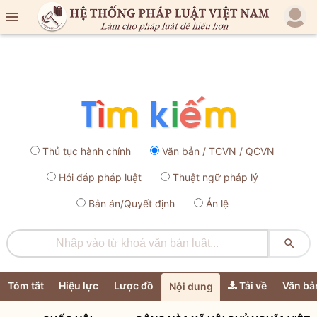

Thủ tục hành chính
Văn bản / TCVN / QCVN
Hỏi đáp pháp luật
Thuật ngữ pháp lý
Bản án/Quyết định
Án lệ

Tóm tắt
Hiệu lực
Lược đồ
Tải về
Văn bả
Nội dung