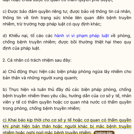
c) Được bảo đảm quyền riêng tư; được bảo vệ thông tin cá nhân,
thông tin về tình trạng sức khỏe liên quan đến
bệnh truyền
nhiễm
, trừ trường
hợp pháp
luật có quy định khác;
d) Khiếu nại, tố cáo các
hành vi vi phạm pháp luật
về phòng,
chống
bệnh truyền nhiễm
; được bồi thường thiệt hại theo quy
định của pháp luật.
2. Cá nhân có trách nhiệm sau đây:
a) Chủ động thực hiện các biện pháp phòng ngừa lây nhiễm cho
bản thân và những người xung quanh;
b) Thực hiện và tuân thủ đầy đủ các biện pháp phòng, chống
bệnh truyền nhiễm
theo yêu cầu, hướng dẫn của cơ sở y tế, nhân
viên y tế có thẩm
quyền
hoặc cơ quan nhà nước có thẩm
quyền
trong phòng, chống
bệnh truyền nhiễm
;
c) Khai báo kịp thời cho cơ sở y tế hoặc cơ quan có thẩm quyền
khi phát hiện bản thân hoặc người khác bị mắc bệnh truyền
nhiễm hoặc nghi ngờ mắc bệnh truyền nhiễm;
hướng dẫn