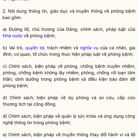
2. Nội dung thông tin, giáo dục và truyền thông về
phòng bệnh
bao gồm:
a) Đường lối, chủ trương của Đảng; chính sách, pháp
luật
của
Nhà nước
về
phòng bệnh
;
b) Vai trò,
quyền lợi
, trách nhiệm và
nghĩa vụ
của cá nhân, gia
đình, cơ quan, tổ chức trong thực hiện pháp
luật
về
phòng bệnh
;
c) Chính sách, biện pháp về phòng, chống
bệnh truyền nhiễm
;
phòng, chống
bệnh không lây nhiễm
; phòng, chống
rối loạn tâm
thần
; dinh dưỡng trong
phòng bệnh
và điều kiện bảo đảm để
phòng bệnh
;
d) Chính sách, biện pháp về dự phòng và sơ cứu, cấp cứu
thương tích tại cộng đồng;
đ) Chính sách, biện pháp về quản lý sức khỏe và ứng dụng công
nghệ thông tin trong
phòng bệnh
;
e) Chính sách, biện pháp về truyền thông thay đổi hành vi và lối