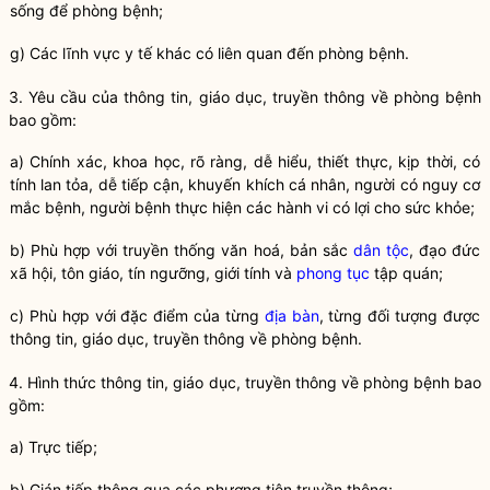
sống để
phòng bệnh
;
g) Các lĩnh vực y tế khác có liên quan đến
phòng bệnh
.
3. Yêu cầu của thông tin, giáo dục, truyền thông về
phòng bệnh
bao gồm:
a) Chính xác, khoa học, rõ ràng, dễ hiểu, thiết thực, kịp thời, có
tính lan tỏa, dễ tiếp cận, khuyến khích cá nhân, người có nguy cơ
mắc bệnh, người bệnh thực hiện các hành vi có lợi cho sức khỏe;
b) Phù hợp với truyền thống văn hoá, bản sắc
dân tộc
, đạo đức
xã hội, tôn giáo, tín ngưỡng, giới tính và
phong tục
tập quán;
c) Phù hợp với đặc điểm của từng
địa bàn
, từng đối tượng được
thông tin, giáo dục, truyền thông về
phòng bệnh
.
4. Hình thức thông tin, giáo dục, truyền thông về
phòng bệnh
bao
gồm:
a) Trực tiếp;
b) Gián tiếp thông qua các phương tiện truyền thông;