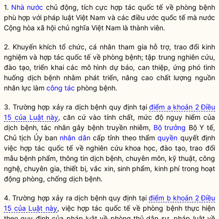
1.
Nhà nước
chủ động, tích cực hợp tác quốc tế về
phòng bệnh
phù hợp với pháp
luật
Việt Nam và các điều ước quốc tế mà nước
Cộng hòa xã hội chủ nghĩa Việt Nam là thành viên.
2. Khuyến khích tổ chức, cá nhân tham gia hỗ trợ, trao đổi kinh
nghiệm và hợp tác quốc tế về
phòng bệnh
; tập trung nghiên cứu,
đào tạo, triển khai các mô hình dự báo, can thiệp, ứng phó tình
huống
dịch bệnh
nhằm phát triển, nâng cao chất lượng nguồn
nhân lực làm
công tác
phòng bệnh
.
3. Trường hợp xảy ra
dịch bệnh
quy định tại
điểm a khoản 2 Điều
15 của Luật này
, căn cứ vào tính chất, mức độ nguy hiểm của
dịch bệnh
,
tác nhân gây bệnh truyền nhiễm
,
Bộ trưởng
Bộ Y tế,
Chủ tịch Ủy ban
nhân dân
cấp tỉnh theo thẩm
quyền
quyết định
việc hợp tác quốc tế về nghiên cứu khoa học, đào tạo, trao đổi
mẫu bệnh phẩm, thông tin
dịch bệnh
, chuyên môn, kỹ thuật, công
nghệ, chuyên gia, thiết bị,
vắc xin
,
sinh phẩm
, kinh phí trong hoạt
động phòng, chống
dịch bệnh
.
4. Trường hợp xảy ra
dịch bệnh
quy định tại
điểm b khoản 2 Điều
15 của Luật này
, việc hợp tác quốc tế về
phòng bệnh
thực hiện
theo quy định của pháp
luật
về phòng thủ dân sự, pháp
luật
về