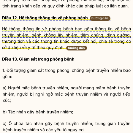
tình trạng khẩn cấp và quy định khác của pháp
luật
có liên quan.
Điều 12. Hệ thống thông tin về phòng bệnh
hướng dẫn
Hệ thống thông tin về phòng bệnh bao gồm thông tin về bệnh
truyền nhiễm, bệnh không lây nhiễm, tiêm chủng, dinh dưỡng,
thương tích và các thông tin khác được kết nối, chia sẻ trong cơ
sở dữ liệu về y tế theo quy định.
hướng dẫn
Điều 13.
Giám sát trong phòng bệnh
1. Đối tượng giám sát trong phòng, chống
bệnh truyền nhiễm
bao
gồm:
a)
Người mắc bệnh truyền nhiễm
,
người mang mầm bệnh truyền
nhiễm
,
người bị nghi ngờ mắc bệnh truyền nhiễm
và
người tiếp
xúc
;
b)
Tác nhân gây bệnh truyền nhiễm
;
c) Ổ chứa
tác nhân gây bệnh truyền nhiễm
,
trung gian truyền
bệnh truyền nhiễm
và các yếu tố nguy cơ.