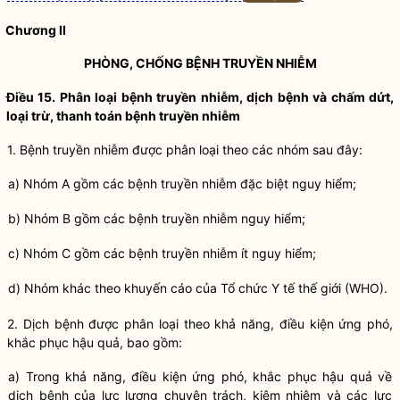
Chương II
PHÒNG, CHỐNG
BỆNH TRUYỀN NHIỄM
Điều 15. Phân loại
bệnh truyền nhiễm
,
dịch bệnh
và chấm dứt,
loại trừ, thanh toán
bệnh truyền nhiễm
1.
Bệnh truyền nhiễm
được phân loại theo các nhóm sau đây:
a) Nhóm A gồm các
bệnh truyền nhiễm
đặc biệt nguy hiểm;
b) Nhóm B gồm các
bệnh truyền nhiễm
nguy hiểm;
c) Nhóm C gồm các
bệnh truyền nhiễm
ít nguy hiểm;
d) Nhóm khác theo khuyến cáo của Tổ chức Y tế thế giới (WHO).
2.
Dịch bệnh
được phân loại theo khả năng, điều kiện ứng phó,
khắc phục hậu quả, bao gồm:
a) Trong khả năng, điều kiện ứng phó, khắc phục hậu quả về
dịch bệnh
của lực lượng chuyên trách, kiêm nhiệm và các lực