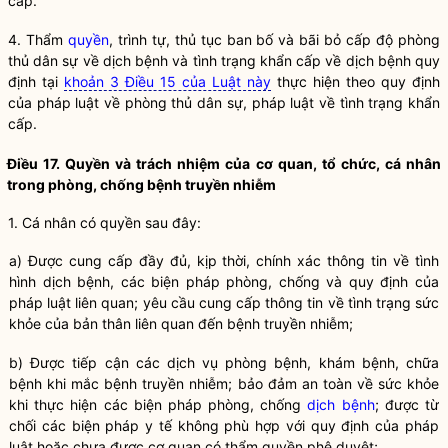
cấp.
4. Thẩm
quyền
, trình tự, thủ tục ban bố và bãi bỏ cấp độ phòng
thủ dân sự về
dịch bệnh
và tình trạng khẩn cấp về
dịch bệnh
quy
định tại
khoản 3 Điều 15 của Luật này
thực hiện theo quy định
của pháp
luật
về phòng thủ dân sự, pháp
luật
về tình trạng khẩn
cấp.
Điều 17. Quyền và trách nhiệm của cơ quan, tổ chức, cá nhân
trong phòng, chống
bệnh truyền nhiễm
1. Cá nhân có quyền sau đây:
a) Được cung cấp đầy đủ, kịp thời, chính xác thông tin về tình
hình
dịch bệnh
, các biện pháp phòng, chống và quy định của
pháp
luật
liên quan; yêu cầu cung cấp thông tin về tình trạng sức
khỏe của bản thân liên quan đến
bệnh truyền nhiễm
;
b) Được tiếp cận các
dịch vụ phòng bệnh
, khám bệnh, chữa
bệnh khi mắc
bệnh truyền nhiễm
; bảo đảm an toàn về sức khỏe
khi thực hiện các biện pháp phòng, chống
dịch bệnh
; được từ
chối các biện pháp y tế không phù hợp với quy định của pháp
luật
hoặc chưa được cơ quan có thẩm
quyền
phê duyệt;