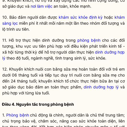
9. Khuyến khích, hỗ trợ và xây dựng các mô hình cộng đồng, cơ
sở giáo dục và
nơi làm việc
an toàn, khỏe mạnh.
10. Bảo đảm người dân được
khám sức khỏe định kỳ
hoặc
khám
sàng lọc
miễn phí ít nhất mỗi năm một lần theo nhóm đối tượng và
lộ trình ưu tiên.
11. Hỗ trợ thực hiện dinh dưỡng trong
phòng bệnh
cho các đối
tượng, khu vực ưu tiên phù hợp với điều kiện phát triển kinh tế -
xã hội từng thời kỳ để hỗ trợ người dân thực hiện
dinh dưỡng hợp
lý
theo độ tuổi, ngành nghề, tình trạng sinh lý, sức khỏe.
12. Khuyến khích nuôi con bằng sữa mẹ hoàn toàn đối với trẻ em
dưới 06 tháng tuổi và tiếp tục duy trì nuôi con bằng sữa mẹ cho
đến 24 tháng tuổi; khuyến khích tổ chức thực hiện bữa ăn tại cơ
sở giáo dục bảo đảm an toàn thực phẩm,
dinh dưỡng hợp lý
và
phù hợp với từng lứa tuổi.
Điều 4. Nguyên tắc trong
phòng bệnh
1.
Phòng bệnh
chủ động là chính, người dân là chủ thể trung tâm;
chú trọng bảo vệ, chăm sóc, nâng cao sức khỏe toàn diện, liên
tục theo vòng đời. Kết hợp các biện pháp chuyên môn y tế với