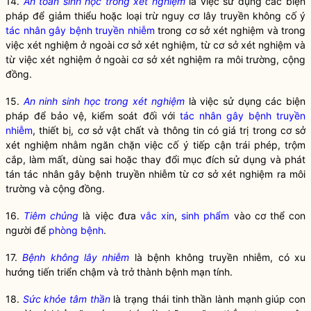
14.
An toàn sinh học trong xét nghiệm
là việc sử dụng các biện
pháp để giảm thiểu hoặc loại trừ nguy cơ lây truyền không cố ý
tác nhân gây bệnh truyền nhiễm
trong cơ sở xét nghiệm và trong
việc xét nghiệm ở ngoài cơ sở xét nghiệm, từ cơ sở xét nghiệm và
từ việc xét nghiệm ở ngoài cơ sở xét nghiệm ra môi trường, cộng
đồng.
15.
An ninh sinh học trong xét nghiệm
là việc sử dụng các biện
pháp để bảo vệ, kiểm soát đối với
tác nhân gây bệnh truyền
nhiễm
, thiết bị, cơ sở vật chất và thông tin có giá trị trong cơ sở
xét nghiệm nhằm ngăn chặn việc cố ý tiếp cận trái phép, trộm
cắp, làm mất, dùng sai hoặc thay đổi mục đích sử dụng và phát
tán
tác nhân gây bệnh truyền nhiễm
từ cơ sở xét nghiệm ra môi
trường và cộng đồng.
16.
Tiêm chủng
là việc đưa
vắc xin
,
sinh phẩm
vào cơ thể con
người để
phòng bệnh
.
17.
Bệnh không lây nhiễm
là bệnh không truyền nhiễm, có xu
hướng tiến triển chậm và trở thành bệnh mạn tính.
18.
Sức khỏe tâm thần
là trạng thái tinh thần lành mạnh giúp con