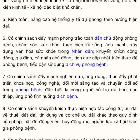
núi, vùng có điều kiện kinh tế - xã hội khó khăn và vùng có điều
kiện kinh tế - xã hội đặc biệt khó khăn.
5. Kiện toàn, nâng cao hệ thống y tế dự phòng theo hướng hiện
đại.
6. Có chính sách đẩy mạnh phong trào toàn
dân chủ
động phòng
bệnh, chăm sóc sức khỏe, thực hiện lối sống lành mạnh, xây
dựng văn hóa sức khỏe trong
Nhân dân
; khuyến khích cộng
đồng, gia đình, cá nhân chủ động, tích cực cập nhật kiến thức để
phòng bệnh, tiếp cận sử dụng
dịch vụ phòng bệnh
.
7. Có chính sách đẩy mạnh nghiên cứu, ứng dụng, thúc đẩy phát
triển khoa học, công nghệ, đổi mới sáng tạo và chuyển đổi số
trong
phòng bệnh
, đặc biệt là công nghệ hỗ trợ dự báo, can
thiệp, ứng phó tình huống
dịch bệnh
.
8. Có chính sách khuyến khích thực hiện hợp tác công tư; ưu đãi
về thuế, đất đai, tín dụng và cơ chế ưu đãi khác theo quy định
của pháp
luật
để động viên, huy động mọi nguồn lực xã hội tham
gia
phòng bệnh
.