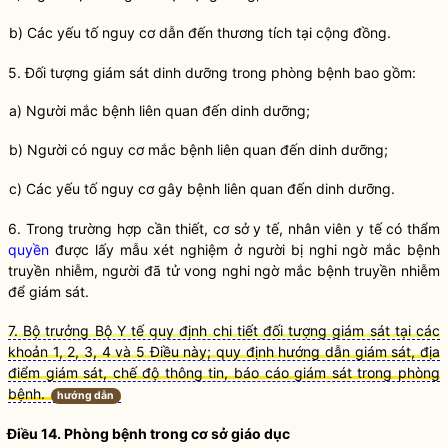
b) Các yếu tố nguy cơ dẫn đến thương tích tại cộng đồng.
5. Đối tượng giám sát dinh dưỡng trong
phòng bệnh
bao gồm:
a) Người mắc bệnh liên quan đến dinh dưỡng;
b) Người có nguy cơ mắc bệnh liên quan đến dinh dưỡng;
c) Các yếu tố nguy cơ gây bệnh liên quan đến dinh dưỡng.
6. Trong trường hợp cần thiết, cơ sở y tế, nhân viên y tế có thẩm
quyền
được lấy mẫu xét nghiệm ở
người bị nghi ngờ mắc bệnh
truyền nhiễm
, người đã tử vong nghi ngờ mắc bệnh truyền nhiễm
để giám sát.
7. Bộ trưởng Bộ Y tế quy định chi tiết đối tượng giám sát tại các
khoản 1, 2, 3, 4 và 5 Điều này; quy định hướng dẫn giám sát, địa
điểm giám sát, chế độ thông tin, báo cáo giám sát trong phòng
bệnh.
hướng dẫn
Điều 14.
Phòng bệnh
trong cơ sở giáo dục