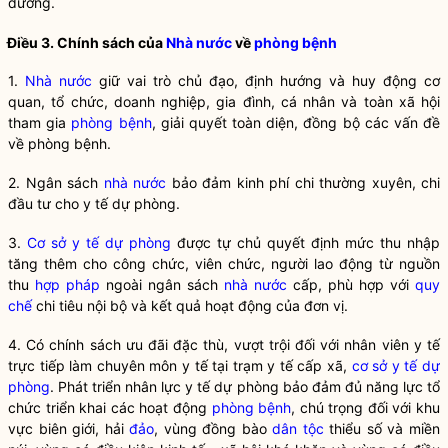
dưỡng.
Điều 3. Chính sách của
Nhà nước
về
phòng bệnh
1.
Nhà nước
giữ vai trò chủ đạo, định hướng và huy động cơ
quan, tổ chức, doanh nghiệp, gia đình, cá nhân và toàn xã hội
tham gia
phòng bệnh
, giải quyết toàn diện, đồng bộ các vấn đề
về
phòng bệnh
.
2. Ngân sách
nhà nước
bảo đảm kinh phí chi thường xuyên, chi
đầu tư cho y tế dự phòng.
3.
Cơ sở y tế dự phòng
được tự chủ quyết định mức thu nhập
tăng thêm cho công chức, viên chức, người lao động từ nguồn
thu
hợp pháp
ngoài ngân sách
nhà nước
cấp, phù hợp với
quy
chế
chi tiêu nội bộ và kết quả hoạt động của đơn vị.
4. Có chính sách ưu đãi đặc thù, vượt trội đối với nhân viên y tế
trực tiếp làm chuyên môn y tế tại trạm y tế cấp xã,
cơ sở y tế dự
phòng
. Phát triển nhân lực y tế dự phòng bảo đảm đủ năng lực tổ
chức triển khai các hoạt động
phòng bệnh
, chú trọng đối với khu
vực biên giới, hải
đảo
, vùng đồng bào
dân tộc
thiểu số và miền