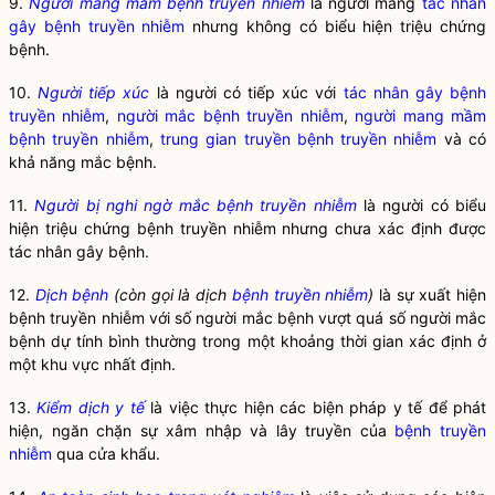
9.
Người mang mầm bệnh truyền nhiễm
là người mang
tác nhân
gây bệnh truyền nhiễm
nhưng không có biểu hiện triệu chứng
bệnh.
10.
Người tiếp xúc
là người có tiếp xúc với
tác nhân gây bệnh
truyền nhiễm
,
người mắc bệnh truyền nhiễm
,
người mang mầm
bệnh truyền nhiễm
,
trung gian truyền bệnh truyền nhiễm
và có
khả năng mắc bệnh.
11.
Người bị nghi ngờ mắc bệnh truyền nhiễm
là người có biểu
hiện triệu chứng bệnh truyền nhiễm nhưng chưa xác định được
tác nhân gây bệnh.
12.
Dịch bệnh
(còn gọi là dịch
bệnh truyền nhiễm
)
là sự xuất hiện
bệnh truyền nhiễm
với số người mắc bệnh vượt quá số người mắc
bệnh dự tính bình thường trong một khoảng thời gian xác định ở
một khu vực nhất định.
13.
Kiểm dịch y tế
là việc thực hiện các biện pháp y tế để phát
hiện, ngăn chặn sự xâm nhập và lây truyền của
bệnh truyền
nhiễm
qua cửa khẩu.