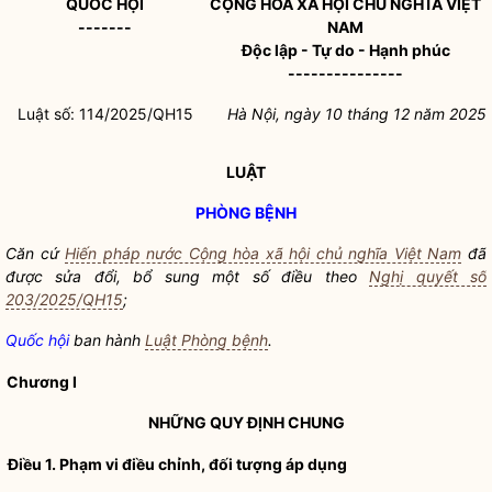
QUỐC HỘI
CỘNG HÒA XÃ HỘI CHỦ NGHĨA VIỆT
-------
NAM
Độc lập - Tự do - Hạnh phúc
---------------
Luật số: 114/2025/QH15
Hà Nội, ngày 10 tháng 12 năm 2025
LUẬT
PHÒNG BỆNH
Căn cứ
Hiến pháp nước Cộng hòa xã hội chủ nghĩa Việt Nam
đã
được sửa
đổi, bổ sung một số điều theo
Nghị quyết số
203/2025/QH15
;
Quốc hội
ban hành
Luật Phòng bệnh
.
Chương I
NHỮNG QUY ĐỊNH CHUNG
Điều 1. Phạm vi điều chỉnh, đối tượng áp dụng