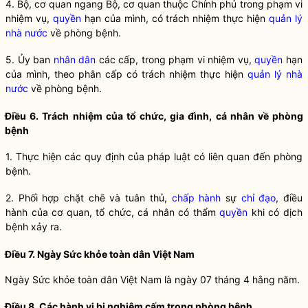
4. Bộ, cơ quan ngang Bộ, cơ quan thuộc Chính phủ trong phạm vi
nhiệm vụ,
quyền
hạn của mình, có trách nhiệm thực hiện
quản lý
nhà nước
về
phòng bệnh
.
5. Ủy ban
nhân dân
các cấp, trong phạm vi nhiệm vụ,
quyền
hạn
của mình, theo phân cấp có trách nhiệm thực hiện
quản lý nhà
nước
về
phòng bệnh
.
Điều 6. Trách nhiệm của tổ chức, gia đình, cá nhân về
phòng
bệnh
1. Thực hiện các quy định của pháp
luật
có liên quan đến
phòng
bệnh
.
2. Phối hợp chặt chẽ và tuân thủ,
chấp hành
sự
chỉ đạo
, điều
hành của cơ quan, tổ chức, cá nhân có thẩm
quyền
khi có
dịch
bệnh
xảy ra.
Điều 7. Ngày Sức khỏe toàn dân Việt Nam
Ngày Sức khỏe toàn dân Việt Nam là ngày 07 tháng 4 hằng năm.
Điều 8. Các hành vi bị nghiêm cấm trong
phòng bệnh