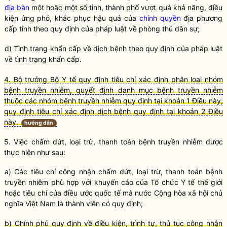
địa bàn
một hoặc một số tỉnh, thành phố vượt quá khả năng, điều
kiện ứng phó, khắc phục hậu quả của
chính quyền
địa phương
cấp tỉnh theo quy định của pháp
luật
về phòng thủ dân sự;
d) Tình trạng khẩn cấp về
dịch bệnh
theo quy định của pháp
luật
về tình trạng khẩn cấp.
4. Bộ trưởng Bộ Y tế quy định tiêu chí xác định phân loại nhóm
bệnh truyền nhiễm, quyết định danh mục bệnh truyền nhiễm
thuộc các nhóm bệnh truyền nhiễm quy định tại khoản 1 Điều này;
quy định tiêu chí xác định dịch bệnh quy định tại khoản 2 Điều
này.
hướng dẫn
5. Việc chấm dứt, loại trừ, thanh toán
bệnh truyền nhiễm
được
thực hiện như sau:
a) Các tiêu chí công nhận chấm dứt, loại trừ, thanh toán
bệnh
truyền nhiễm
phù hợp với khuyến cáo của Tổ chức Y tế thế giới
hoặc tiêu chí của điều ước quốc tế mà nước Cộng hòa xã hội chủ
nghĩa Việt Nam là thành viên có quy định;
b) Chính phủ quy định về điều kiện, trình tự, thủ tục công nhận