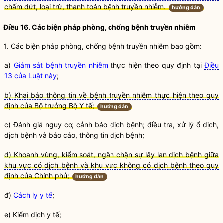
chấm dứt, loại trừ, thanh toán bệnh truyền nhiễm.
hướng dẫn
Điều 16. Các biện pháp phòng, chống
bệnh truyền nhiễm
1. Các biện pháp phòng, chống
bệnh truyền nhiễm
bao gồm:
a)
Giám sát bệnh truyền nhiễm
thực hiện theo quy định tại
Điều
13 của Luật này
;
b) Khai báo thông tin về bệnh truyền nhiễm thực hiện theo quy
định của Bộ trưởng Bộ Y tế;
hướng dẫn
c) Đánh giá nguy cơ, cảnh báo
dịch bệnh
; điều tra, xử lý ổ dịch,
dịch bệnh
và báo cáo, thông tin
dịch bệnh
;
d) Khoanh vùng, kiểm soát, ngăn chặn sự lây lan dịch bệnh giữa
khu vực có dịch bệnh và khu vực không có dịch bệnh theo quy
định của Chính phủ;
hướng dẫn
đ)
Cách ly y tế
;
e)
Kiểm dịch y tế
;