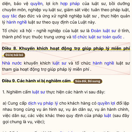
diện, bảo vệ
quyền
, lợi ích
hợp pháp
của
luật sư
, bồi dưỡng
chuyên môn, nghiệp vụ
luật sư
, giám sát việc tuân theo pháp luật,
quy tắc
đạo đức và ứng xử nghề nghiệp
luật sư
, thực hiện quản
lý
hành nghề
luật sư
theo quy định của Luật này.
Tổ chức xã hội - nghề nghiệp của luật sư là
Đoàn luật sư
ở tỉnh,
thành phố trực thuộc trung ương và
tổ chức luật sư toàn quốc
.
Điều 8. Khuyến khích hoạt động trợ giúp pháp lý miễn phí
Đã bị bãi bỏ
Nhà nước
khuyến khích
luật sư
và tổ chức
hành nghề
luật sư
tham gia hoạt động trợ giúp pháp lý miễn phí .
Điều 9. Các hành vi bị nghiêm cấm
Sửa đổi, Bổ sung
1. Nghiêm cấm
luật sư
thực hiện các hành vi sau đây:
a) Cung cấp
dịch vụ pháp lý
cho khách hàng có
quyền lợi
đối lập
nhau trong cùng vụ án hình sự, vụ án dân sự, vụ án hành chính,
việc dân sự, các việc khác theo quy định của pháp
luật
(sau đây
gọi chung là vụ, việc);