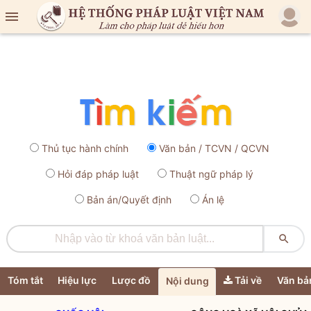

Thủ tục hành chính
Văn bản / TCVN / QCVN
Hỏi đáp pháp luật
Thuật ngữ pháp lý
Bản án/Quyết định
Án lệ

Tóm tắt
Hiệu lực
Lược đồ
Tải về
Văn bả
Nội dung