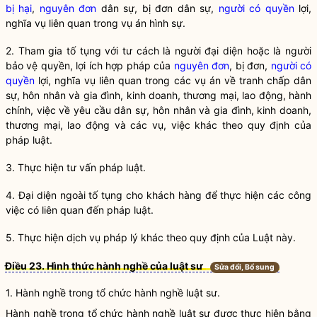
bị hại
,
nguyên đơn
dân sự, bị đơn dân sự,
người có quyền
lợi,
nghĩa vụ liên quan trong vụ án hình sự.
2. Tham gia tố tụng với tư cách là người đại diện hoặc là người
bảo vệ quyền, lợi ích
hợp pháp
của
nguyên đơn
, bị đơn,
người có
quyền
lợi, nghĩa vụ liên quan trong các vụ án về tranh chấp dân
sự, hôn nhân và gia đình, kinh doanh, thương mại, lao động, hành
chính, việc về yêu cầu dân sự, hôn nhân và gia đình, kinh doanh,
thương mại, lao động và các vụ, việc khác theo quy định của
pháp
luật
.
3. Thực hiện tư vấn pháp
luật
.
4. Đại diện ngoài tố tụng cho khách hàng để thực hiện các công
việc có liên quan đến pháp
luật
.
5. Thực hiện
dịch vụ pháp lý
khác theo quy định của Luật này.
Điều 23. Hình thức hành nghề của luật sư
Sửa đổi, Bổ sung
1.
Hành nghề
trong tổ chức
hành nghề
luật sư
.
Hành nghề
trong tổ chức
hành nghề
luật sư
được thực hiện bằng