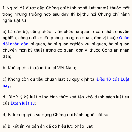
1. Người đã được cấp Chứng chỉ
hành nghề
luật sư
mà thuộc một
trong những trường hợp sau đây thì bị thu hồi Chứng chỉ
hành
nghề
luật sư
:
a) Là cán bộ, công chức, viên chức; sĩ quan, quân nhân chuyên
nghiệp, công nhân quốc phòng trong cơ quan, đơn vị thuộc
Quân
đội
nhân dân
; sĩ quan, hạ sĩ quan nghiệp vụ, sĩ quan, hạ sĩ quan
chuyên môn kỹ thuật trong cơ quan, đơn vị thuộc Công an
nhân
dân
;
b) Không còn thường trú tại Việt Nam;
c) Không còn đủ tiêu chuẩn
luật sư
quy định tại
Điều 10 của Luật
này
;
d) Bị xử lý kỷ luật bằng hình thức xoá tên khỏi danh sách luật sư
của
Đoàn luật sư
;
đ) Bị tước
quyền
sử dụng Chứng chỉ
hành nghề
luật sư
;
e) Bị kết án và bản án đã có hiệu lực pháp
luật
.