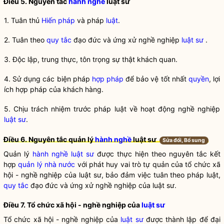
Điều 5. Nguyên tắc
hành nghề
luật sư
1. Tuân thủ
Hiến pháp
và pháp
luật
.
2. Tuân theo
quy tắc
đạo đức và ứng xử nghề nghiệp
luật sư
.
3. Độc lập, trung thực, tôn trọng sự thật khách quan.
4. Sử dụng các biện pháp
hợp pháp
để bảo vệ tốt nhất
quyền
, lợi
ích
hợp pháp
của khách hàng.
5. Chịu trách nhiệm trước pháp luật về hoạt động nghề nghiệp
luật sư
.
Điều 6. Nguyên tắc quản lý
hành nghề
luật sư
Sửa đổi, Bổ sung
Quản lý
hành nghề
luật sư
được thực hiện theo nguyên tắc kết
hợp
quản lý nhà nước
với phát huy vai trò tự quản của tổ chức xã
hội - nghề nghiệp của
luật sư
, bảo đảm việc tuân theo pháp luật,
quy tắc
đạo đức và ứng xử nghề nghiệp của
luật sư
.
Điều 7. Tổ chức xã hội - nghề nghiệp của
luật sư
Tổ chức xã hội - nghề nghiệp của
luật sư
được thành lập để đại