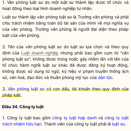
1.
Văn phòng luật sư
do một luật sư thành lập được tổ chức và
hoạt động theo loại hình doanh nghiệp tư nhân.
Luật sư thành lập
văn phòng luật sư
là Trưởng văn phòng và phải
chịu trách nhiệm bằng toàn bộ tài sản của mình về mọi
nghĩa vụ
của văn phòng. Trưởng văn phòng là người đại diện theo pháp
luật của văn phòng.
2. Tên của
văn phòng luật sư
do luật sư lựa chọn và theo quy
định của
Luật doanh nghiệp
nhưng phải bao gồm cụm từ “
văn
phòng luật sư
”, không được trùng hoặc gây nhầm lẫn với tên của
tổ chức
hành nghề
luật sư khác đã được đăng ký hoạt động,
không được sử dụng từ ngữ, ký hiệu vi phạm truyền thống lịch
sử, văn hoá, đạo đức và thuần phong mỹ tục của
dân tộc
.
3.
Văn phòng luật sư
có con dấu, tài khoản theo quy định của
pháp luật.
Điều 34.
Công ty luật
1. Công ty luật bao gồm
công ty luật hợp danh
và
công ty luật
trách nhiệm hữu hạn
. Thành viên của công ty luật phải là
luật sư
.