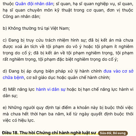
thuộc
Quân đội
nhân dân
; sĩ quan, hạ sĩ quan nghiệp vụ, sĩ quan,
hạ sĩ quan chuyên môn kỹ thuật trong cơ quan, đơn vị thuộc
Công an
nhân dân
;
b) Không thường trú tại Việt Nam;
c) Đang bị truy cứu trách nhiệm hình sự; đã bị kết án mà chưa
được xoá án tích về tội phạm do vô ý hoặc tội phạm ít nghiêm
trọng do cố ý; đã bị kết án về tội phạm nghiêm trọng, tội phạm
rất nghiêm trọng, tội phạm đặc biệt nghiêm trọng do cố ý;
d) Đang bị áp dụng biện pháp xử lý hành chính
đưa vào cơ sở
chữa bệnh
, cơ sở giáo dục hoặc quản chế hành chính;
đ) Mất năng lực
hành vi dân sự
hoặc bị hạn chế năng lực
hành vi
dân sự
;
e) Những người quy định tại điểm a khoản này bị buộc thôi việc
mà chưa hết thời hạn ba năm, kể từ ngày quyết định buộc thôi
việc có hiệu lực.
Điều 18. Thu hồi Chứng chỉ
hành nghề
luật sư
Sửa đổi, Bổ sung