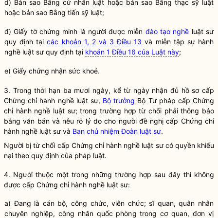
d) Bản sao Bằng cử nhân luật hoặc bản sao Bằng thạc sỹ luật
hoặc bản sao Bằng tiến sỹ luật;
đ) Giấy tờ chứng minh là người được miễn
đào tạo nghề
luật sư
quy định tại
các khoản 1, 2 và 3 Điều 13
và miễn tập sự
hành
nghề
luật sư
quy định tại
khoản 1 Điều 16 của Luật này
;
e) Giấy chứng nhận sức khoẻ.
3. Trong thời hạn ba mươi ngày, kể từ ngày nhận đủ hồ sơ cấp
Chứng chỉ
hành nghề
luật sư,
Bộ trưởng
Bộ Tư pháp cấp Chứng
chỉ
hành nghề
luật sư; trong trường hợp từ chối phải thông báo
bằng văn bản và nêu rõ lý do cho người đề nghị cấp Chứng chỉ
hành nghề
luật sư và
Ban chủ nhiệm Đoàn luật sư
.
Người bị từ chối cấp Chứng chỉ
hành nghề
luật sư
có quyền khiếu
nại theo quy định của pháp luật.
4. Người thuộc một trong những trường hợp sau đây thì không
được cấp Chứng chỉ
hành nghề
luật sư
:
a) Đang là cán bộ, công chức, viên chức; sĩ quan, quân nhân
chuyên nghiệp, công nhân quốc phòng trong cơ quan, đơn vị