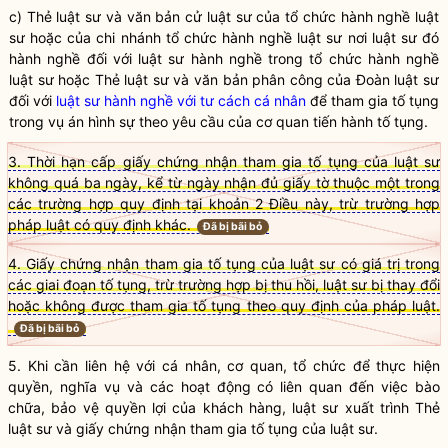
c) Thẻ luật sư và văn bản cử luật sư của tổ chức hành nghề luật
sư hoặc của chi nhánh tổ chức hành nghề luật sư nơi luật sư đó
hành nghề đối với luật sư hành nghề trong tổ chức hành nghề
luật sư hoặc Thẻ luật sư và văn bản phân công của
Đoàn luật sư
đối với
luật sư hành nghề với tư cách cá nhân
để tham gia tố tụng
trong vụ án hình sự theo yêu cầu của cơ quan tiến hành tố tụng.
3. Thời hạn cấp giấy chứng nhận tham gia tố tụng của luật sư
không quá ba ngày, kể từ ngày nhận đủ giấy tờ thuộc một trong
các trường hợp quy định tại khoản 2 Điều này, trừ trường hợp
pháp luật có quy định khác.
Đã bị bãi bỏ
4. Giấy chứng nhận tham gia tố tụng của luật sư có giá trị trong
các giai đoạn tố tụng, trừ trường hợp bị thu hồi, luật sư bị thay đổi
hoặc không được tham gia tố tụng theo quy định của pháp luật.
Đã bị bãi bỏ
5. Khi cần liên hệ với cá nhân, cơ quan, tổ chức để thực hiện
quyền,
nghĩa vụ
và các hoạt động có liên quan đến việc bào
chữa, bảo vệ
quyền lợi
của khách hàng,
luật sư
xuất trình Thẻ
luật sư
và giấy chứng nhận tham gia tố tụng của
luật sư
.