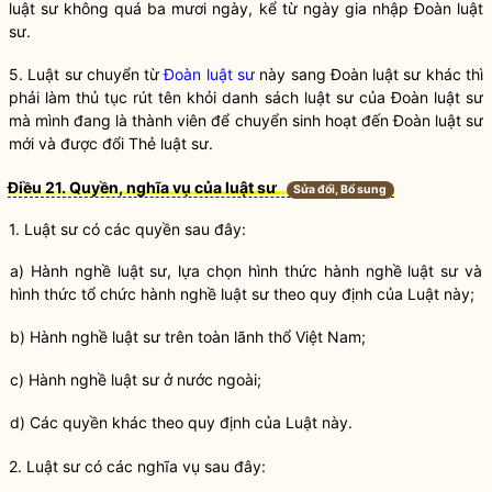
luật sư không quá ba mươi ngày, kể từ ngày gia nhập
Đoàn luật
sư
.
5. Luật sư chuyển từ
Đoàn luật sư
này sang
Đoàn luật sư
khác thì
phải làm thủ tục rút tên khỏi danh sách luật sư của
Đoàn luật sư
mà mình đang là thành viên để chuyển sinh hoạt đến
Đoàn luật sư
mới và được đổi Thẻ luật sư.
Điều 21. Quyền, nghĩa vụ của luật sư
Sửa đổi, Bổ sung
1.
Luật sư
có các quyền sau đây:
a)
Hành nghề
luật sư
, lựa chọn hình thức
hành nghề
luật sư
và
hình thức tổ chức
hành nghề
luật sư
theo quy định của Luật này;
b)
Hành nghề
luật sư
trên toàn lãnh thổ Việt Nam;
c)
Hành nghề
luật sư
ở nước ngoài;
d) Các quyền khác theo quy định của Luật này.
2.
Luật sư
có các
nghĩa vụ
sau đây: