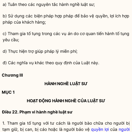
a) Tuân theo các nguyên tắc
hành nghề
luật sư
;
b) Sử dụng các biện pháp
hợp pháp
để bảo vệ
quyền
, lợi ích
hợp
pháp
của khách hàng;
c) Tham gia tố tụng trong các vụ án do cơ quan tiến hành tố tụng
yêu cầu;
d) Thực hiện trợ giúp pháp lý miễn phí;
đ) Các
nghĩa vụ
khác theo quy định của Luật này.
Chương III
HÀNH NGHỀ
LUẬT SƯ
MỤC 1
HOẠT ĐỘNG
HÀNH NGHỀ
CỦA
LUẬT SƯ
Điều 22. Phạm vi
hành nghề
luật sư
1. Tham gia tố tụng với tư cách là người bào chữa cho người bị
tạm giữ
, bị can,
bị cáo
hoặc là người bảo vệ
quyền lợi
của
người