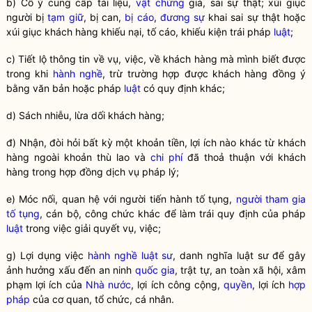
b) Cố ý cung cấp tài liệu,
vật chứng
giả, sai sự thật; xúi giục
người bị
tạm giữ
, bị can,
bị cáo
,
đương sự
khai sai sự thật hoặc
xúi giục khách hàng khiếu nại, tố cáo, khiếu kiện trái pháp
luật
;
c) Tiết lộ thông tin về vụ, việc, về khách hàng mà mình biết được
trong khi
hành nghề
, trừ trường hợp được khách hàng đồng ý
bằng văn bản hoặc pháp
luật
có quy định khác;
d) Sách nhiễu, lừa dối khách hàng;
đ) Nhận, đòi hỏi bất kỳ một khoản tiền, lợi ích nào khác từ khách
hàng ngoài khoản thù lao và
chi phí
đã thoả thuận với khách
hàng trong hợp đồng dịch vụ pháp lý;
e) Móc nối, quan hệ với người tiến hành tố tụng,
người tham gia
tố tụng
, cán bộ, công chức khác để làm trái quy định của pháp
luật
trong việc giải quyết vụ, việc;
g) Lợi dụng việc
hành nghề
luật sư
, danh nghĩa
luật sư
để gây
ảnh hưởng xấu đến an ninh
quốc gia
, trật tự, an toàn xã hội, xâm
phạm lợi ích của
Nhà nước
, lợi ích công cộng,
quyền
, lợi ích
hợp
pháp
của cơ quan, tổ chức, cá nhân.