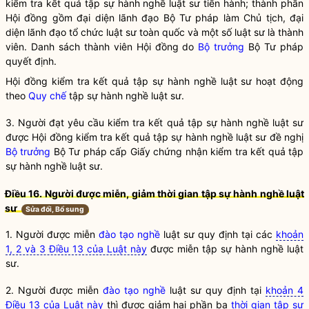
kiểm tra kết quả tập sự
hành nghề
luật sư tiến hành; thành phần
Hội đồng gồm đại diện lãnh đạo Bộ Tư pháp làm Chủ tịch, đại
diện lãnh đạo
tổ chức luật sư toàn quốc
và một số luật sư là thành
viên. Danh sách thành viên Hội đồng do
Bộ trưởng
Bộ Tư pháp
quyết định.
Hội đồng kiểm tra kết quả tập sự
hành nghề
luật sư
hoạt động
theo
Quy chế
tập sự
hành nghề
luật sư
.
3. Người đạt yêu cầu kiểm tra kết quả tập sự
hành nghề
luật sư
được Hội đồng kiểm tra kết quả tập sự
hành nghề
luật sư
đề nghị
Bộ trưởng
Bộ Tư pháp cấp Giấy chứng nhận kiểm tra kết quả tập
sự
hành nghề
luật sư
.
Điều 16. Người được miễn, giảm thời gian tập sự
hành nghề
luật
sư
Sửa đổi, Bổ sung
1. Người được miễn
đào tạo nghề
luật sư
quy định tại các
khoản
1, 2 và 3 Điều 13 của Luật này
được miễn tập sự
hành nghề
luật
sư
.
2. Người được miễn
đào tạo nghề
luật sư quy định tại
khoản 4
Điều 13 của Luật này
thì được giảm hai phần ba
thời gian tập sự