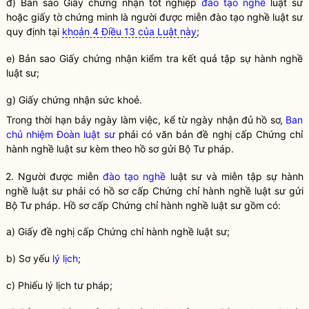
đ) Bản sao Giấy chứng nhận tốt nghiệp
đào tạo nghề
luật sư
hoặc giấy tờ chứng minh là người được miễn
đào tạo nghề
luật sư
quy định tại
khoản 4 Điều 13 của Luật này
;
e) Bản sao Giấy chứng nhận kiểm tra kết quả tập sự
hành nghề
luật sư
;
g) Giấy chứng nhận sức khoẻ.
Trong thời hạn bảy ngày làm việc, kể từ ngày nhận đủ hồ sơ,
Ban
chủ nhiệm Đoàn luật sư
phải có văn bản đề nghị cấp Chứng chỉ
hành nghề
luật sư kèm theo hồ sơ gửi Bộ Tư pháp.
2. Người được miễn
đào tạo nghề
luật sư
và miễn tập sự
hành
nghề
luật sư
phải có hồ sơ cấp Chứng chỉ
hành nghề
luật sư
gửi
Bộ Tư pháp. Hồ sơ cấp Chứng chỉ
hành nghề
luật sư
gồm có:
a) Giấy đề nghị cấp Chứng chỉ
hành nghề
luật sư
;
b) Sơ yếu
lý lịch
;
c) Phiếu lý lịch tư pháp;