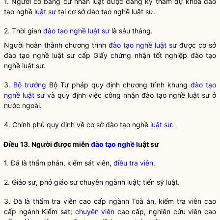
1. Người có bằng cử nhân luật được đăng ký tham dự khoá đào
tạo nghề
luật sư
tại cơ sở đào tạo nghề
luật sư
.
2. Thời gian
đào tạo nghề
luật sư
là sáu tháng.
Người hoàn thành chương trình
đào tạo nghề
luật sư
được cơ sở
đào tạo nghề
luật sư
cấp Giấy chứng nhận tốt nghiệp
đào tạo
nghề
luật sư
.
3.
Bộ trưởng
Bộ Tư pháp quy định chương trình khung
đào tạo
nghề
luật sư
và quy định việc công nhận
đào tạo nghề
luật sư
ở
nước ngoài.
4. Chính phủ quy định về cơ sở đào tạo nghề
luật sư
.
Điều 13. Người được miễn
đào tạo nghề
luật sư
1. Đã là thẩm phán, kiểm sát viên,
điều tra viên
.
2. Giáo sư, phó giáo sư chuyên ngành luật; tiến sỹ luật.
3. Đã là thẩm tra viên cao cấp ngành Toà án, kiểm tra viên cao
cấp ngành Kiểm sát;
chuyên viên
cao cấp, nghiên cứu viên cao