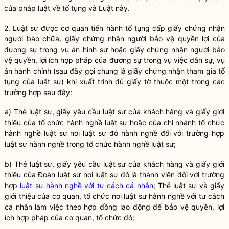
của pháp luật về tố tụng và Luật này.
2.
Luật sư
được cơ quan tiến hành tố tụng cấp giấy chứng nhận
người bào chữa, giấy chứng nhận người bảo vệ
quyền lợi
của
đương sự
trong vụ án hình sự hoặc giấy chứng nhận người bảo
vệ quyền, lợi ích
hợp pháp
của
đương sự
trong vụ việc dân sự, vụ
án hành chính (sau đây gọi chung là giấy chứng nhận tham gia tố
tụng của
luật sư
) khi xuất trình đủ giấy tờ thuộc một trong các
trường hợp sau đây:
a) Thẻ
luật sư
, giấy yêu cầu
luật sư
của khách hàng và giấy giới
thiệu của tổ chức
hành nghề
luật sư
hoặc của chi nhánh tổ chức
hành nghề
luật sư
nơi
luật sư
đó
hành nghề
đối với trường hợp
luật sư
hành nghề
trong tổ chức
hành nghề
luật sư
;
b) Thẻ luật sư, giấy yêu cầu luật sư của khách hàng và giấy giới
thiệu của
Đoàn luật sư
nơi luật sư đó là thành viên đối với trường
hợp
luật sư hành nghề với tư cách cá nhân
; Thẻ luật sư và giấy
giới thiệu của cơ quan, tổ chức nơi
luật sư hành nghề với tư cách
cá nhân
làm việc theo hợp đồng lao động để bảo vệ
quyền
, lợi
ích
hợp pháp
của cơ quan, tổ chức đó;