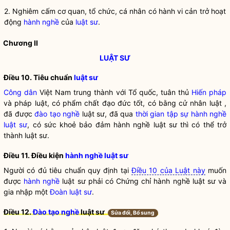
2. Nghiêm cấm cơ quan, tổ chức, cá nhân có hành vi cản trở hoạt
động
hành nghề
của
luật sư
.
Chương II
LUẬT SƯ
Điều 10. Tiêu chuẩn
luật sư
Công dân
Việt Nam trung thành với Tổ quốc, tuân thủ
Hiến pháp
và pháp luật, có phẩm chất đạo đức tốt, có bằng cử nhân luật ,
đã được
đào tạo nghề
luật sư, đã qua
thời gian tập sự hành nghề
luật sư
, có sức khoẻ bảo đảm hành nghề luật sư thì có thể trở
thành luật sư.
Điều 11. Điều kiện
hành nghề
luật sư
Người có đủ tiêu chuẩn quy định tại
Điều 10 của Luật này
muốn
được
hành nghề
luật sư phải có Chứng chỉ
hành nghề
luật sư và
gia nhập một
Đoàn luật sư
.
Điều 12.
Đào tạo nghề
luật sư
Sửa đổi, Bổ sung