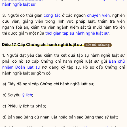
hành nghề luật sư
.
3. Người có thời gian
công tác
ở các ngạch
chuyên viên
, nghiên
cứu viên, giảng viên trong lĩnh vực pháp luật, thẩm tra viên
ngành Toà án, kiểm tra viên ngành Kiểm sát từ mười năm trở lên
thì được giảm một nửa
thời gian tập sự hành nghề luật sư
.
Điều 17. Cấp Chứng chỉ
hành nghề
luật sư
Sửa đổi, Bổ sung
1. Người đạt yêu cầu kiểm tra kết quả tập sự
hành nghề
luật sư
phải có hồ sơ cấp Chứng chỉ
hành nghề
luật sư gửi
Ban chủ
nhiệm Đoàn luật sư
nơi đăng ký tập sự. Hồ sơ cấp Chứng chỉ
hành nghề
luật sư gồm có:
a) Giấy đề nghị cấp Chứng chỉ
hành nghề
luật sư
;
b) Sơ yếu
lý lịch
;
c) Phiếu lý lịch tư pháp;
d) Bản sao Bằng cử nhân luật hoặc bản sao Bằng thạc sỹ luật;