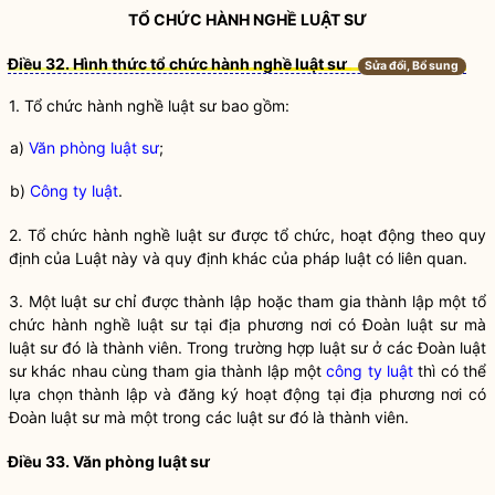
TỔ CHỨC
HÀNH NGHỀ
LUẬT SƯ
Điều 32. Hình thức tổ chức hành nghề luật sư
Sửa đổi, Bổ sung
1. Tổ chức
hành nghề
luật sư
bao gồm:
a)
Văn phòng luật sư
;
b)
Công ty luật
.
2. Tổ chức
hành nghề
luật sư
được tổ chức, hoạt động theo quy
định của Luật này và quy định khác của pháp luật có liên quan.
3. Một luật sư chỉ được thành lập hoặc tham gia thành lập một tổ
chức
hành nghề
luật sư tại địa phương nơi có
Đoàn luật sư
mà
luật sư đó là thành viên. Trong trường hợp luật sư ở các
Đoàn luật
sư
khác nhau cùng tham gia thành lập một
công ty luật
thì có thể
lựa chọn thành lập và đăng ký hoạt động tại địa phương nơi có
Đoàn luật sư
mà một trong các luật sư đó là thành viên.
Điều 33.
Văn phòng luật sư