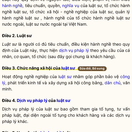
hành nghề
, tiêu chuẩn, quyền,
nghĩa vụ
của
luật sư
, tổ chức
hành
nghề
luật sư
, tổ chức xã hội - nghề nghiệp của
luật sư
, quản lý
hành nghề
luật sư
,
hành nghề
của tổ chức
hành nghề
luật sư
nước ngoài,
luật sư
nước ngoài tại Việt Nam.
Điều 2.
Luật sư
Luật sư
là người có đủ tiêu chuẩn, điều kiện
hành nghề
theo quy
định của Luật này, thực hiện
dịch vụ pháp lý
theo yêu cầu của cá
nhân, cơ quan, tổ chức (sau đây gọi chung là khách hàng).
Điều 3. Chức năng xã hội của
luật sư
Sửa đổi, Bổ sung
Hoạt động nghề nghiệp của
luật sư
nhằm góp phần bảo vệ
công
lý
, phát triển kinh tế và xây dựng xã hội công bằng,
dân chủ
, văn
minh.
Điều 4.
Dịch vụ pháp lý
của
luật sư
Dịch vụ pháp lý
của
luật sư
bao gồm tham gia tố tụng, tư vấn
pháp luật, đại diện ngoài tố tụng cho khách hàng và các
dịch vụ
pháp lý
khác.