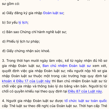
sư gồm có:
a) Giấy đăng ký gia nhập
Đoàn luật sư
;
b) Sơ yếu
lý lịch
;
c) Bản sao Chứng chỉ
hành nghề
luật sư
;
d) Phiếu lý lịch tư pháp;
đ) Giấy chứng nhận sức khoẻ.
3. Trong thời hạn mười ngày làm việc, kể từ ngày nhận đủ hồ sơ
gia nhập Đoàn luật sư,
Ban chủ nhiệm Đoàn luật sư
xem xét,
quyết định việc gia nhập Đoàn luật sư; nếu người nộp hồ sơ gia
nhập Đoàn luật sư thuộc một trong các trường hợp quy định tại
khoản 4 Điều 17 của Luật này
thì
Ban chủ nhiệm Đoàn luật sư
từ
chối việc gia nhập và thông báo lý do bằng văn bản. Người bị từ
chối có quyền khiếu nại theo quy định tại
Điều 87 của Luật này
.
4. Người gia nhập
Đoàn luật sư
được
tổ chức luật sư toàn quốc
cấp Thẻ luật sư theo đề nghị của
Đoàn luật sư
. Thời hạn cấp Thẻ