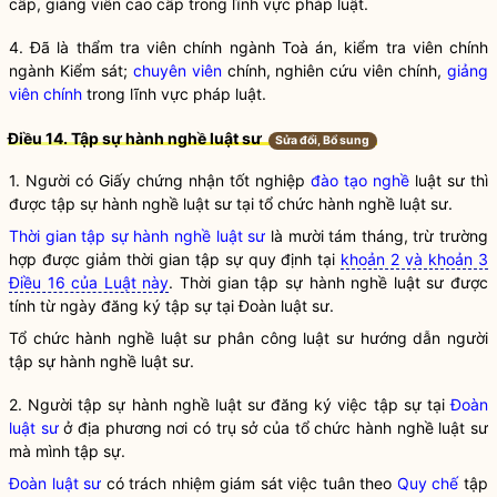
cấp, giảng viên cao cấp trong lĩnh vực pháp
luật
.
4. Đã là thẩm tra viên chính ngành Toà án, kiểm tra viên chính
ngành Kiểm sát;
chuyên viên
chính, nghiên cứu viên chính,
giảng
viên chính
trong lĩnh vực pháp
luật
.
Điều 14. Tập sự
hành nghề
luật sư
Sửa đổi, Bổ sung
1. Người có Giấy chứng nhận tốt nghiệp
đào tạo nghề
luật sư
thì
được tập sự
hành nghề
luật sư
tại tổ chức
hành nghề
luật sư
.
Thời gian tập sự hành nghề luật sư
là mười tám tháng, trừ trường
hợp được giảm thời gian tập sự quy định tại
khoản 2 và khoản 3
Điều 16 của Luật này
.
Thời gian tập sự hành nghề luật sư
được
tính từ ngày đăng ký tập sự tại
Đoàn luật sư
.
Tổ chức
hành nghề
luật sư
phân công
luật sư
hướng dẫn người
tập sự
hành nghề
luật sư
.
2. Người tập sự
hành nghề
luật sư đăng ký việc tập sự tại
Đoàn
luật sư
ở địa phương nơi có trụ sở của tổ chức
hành nghề
luật sư
mà mình tập sự.
Đoàn luật sư
có trách nhiệm giám sát việc tuân theo
Quy chế
tập