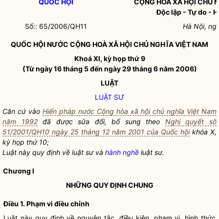
QUỐC HỘI
CỘNG HOÀ XÃ HỘI CHỦ 
Độc lập - Tự do - 
Số:: 65/2006/QH11
Hà Nội, ng
QUỐC HỘI
NƯỚC CỘNG HOÀ XÃ HỘI CHỦ NGHĨA VIỆT NAM
Khoá XI, kỳ họp thứ 9
(Từ ngày 16 tháng 5 đến ngày 29 tháng 6 năm 2006)
LUẬT
LUẬT SƯ
Căn cứ vào
Hiến pháp nước Cộng hòa xã hội chủ nghĩa Việt Nam
năm 1992
đã được sửa đổi, bổ sung theo
Nghị quyết số
51/2001/QH10 ngày 25 tháng 12 năm 2001 của Quốc hội
khóa X,
kỳ họp thứ 10;
Luật này quy định về
luật sư
và
hành nghề
luật sư
.
Chương I
NHỮNG QUY ĐỊNH CHUNG
Điều 1. Phạm vi điều chỉnh
Luật này quy định về nguyên tắc, điều kiện, phạm vi, hình thức