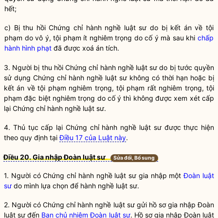
hết;
c) Bị thu hồi Chứng chỉ
hành nghề
luật sư
do bị kết án về tội
phạm do vô ý, tội phạm ít nghiêm trọng do cố ý mà sau khi
chấp
hành hình phạt
đã được xoá án tích.
3. Người bị thu hồi Chứng chỉ
hành nghề
luật sư
do bị tước
quyền
sử dụng Chứng chỉ
hành nghề
luật sư
không có thời hạn hoặc bị
kết án về tội phạm nghiêm trọng, tội phạm rất nghiêm trọng, tội
phạm đặc biệt nghiêm trọng do cố ý thì không được xem xét cấp
lại Chứng chỉ
hành nghề
luật sư
.
4. Thủ tục cấp lại Chứng chỉ
hành nghề
luật sư
được thực hiện
theo quy định tại
Điều 17 của Luật này
.
Điều 20. Gia nhập Đoàn luật sư
Sửa đổi, Bổ sung
1. Người có Chứng chỉ
hành nghề
luật sư gia nhập một
Đoàn luật
sư
do mình lựa chọn để
hành nghề
luật sư.
2. Người có Chứng chỉ
hành nghề
luật sư gửi hồ sơ gia nhập Đoàn
luật sư đến
Ban chủ nhiệm Đoàn luật sư
. Hồ sơ gia nhập Đoàn luật