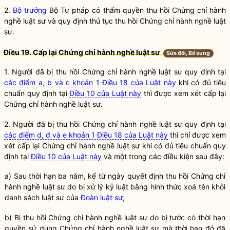
2.
Bộ trưởng
Bộ Tư pháp có thẩm
quyền
thu hồi Chứng chỉ
hành
nghề
luật sư
và quy định thủ tục thu hồi Chứng chỉ
hành nghề
luật
sư
.
Điều 19. Cấp lại Chứng chỉ
hành nghề
luật sư
Sửa đổi, Bổ sung
1. Người đã bị thu hồi Chứng chỉ
hành nghề
luật sư
quy định tại
các điểm a, b và c khoản 1 Điều 18 của Luật này
khi có đủ tiêu
chuẩn quy định tại
Điều 10 của Luật này
thì được xem xét cấp lại
Chứng chỉ
hành nghề
luật sư
.
2. Người đã bị thu hồi Chứng chỉ
hành nghề
luật sư
quy định tại
các điểm d, đ và e khoản 1 Điều 18 của Luật này
thì chỉ được xem
xét cấp lại Chứng chỉ
hành nghề
luật sư
khi có đủ tiêu chuẩn quy
định tại
Điều 10 của Luật này
và một trong các điều kiện sau đây:
a) Sau thời hạn ba năm, kể từ ngày quyết định thu hồi Chứng chỉ
hành nghề
luật sư do bị xử lý kỷ luật bằng hình thức xoá tên khỏi
danh sách luật sư của
Đoàn luật sư
;
b) Bị thu hồi Chứng chỉ
hành nghề
luật sư
do bị tước có thời hạn
quyền
sử dụng Chứng chỉ
hành nghề
luật sư
mà thời hạn đó đã