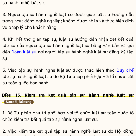
sự
hành nghề
luật sư.
3. Người tập sự
hành nghề
luật sư
được giúp
luật sư
hướng dẫn
trong hoạt động nghề nghiệp; không được nhận và thực hiện
dịch
vụ pháp lý
cho khách hàng.
4. Khi hết thời gian tập sự, luật sư hướng dẫn nhận xét kết quả
tập sự của người tập sự
hành nghề
luật sư bằng văn bản và gửi
đến
Đoàn luật sư
nơi người tập sự
hành nghề
luật sư đăng ký tập
sự.
5. Việc tập sự
hành nghề
luật sư được thực hiện theo
Quy chế
tập sự
hành nghề
luật sư do Bộ Tư pháp phối hợp với
tổ chức luật
sư toàn quốc
ban hành.
Điều 15. Kiểm tra kết quả tập sự
hành nghề
luật sư
Sửa đổi, Bổ sung
1. Bộ Tư pháp chủ trì phối hợp với
tổ chức luật sư toàn quốc
tổ
chức kiểm tra kết quả tập sự
hành nghề
luật sư.
2. Việc kiểm tra kết quả tập sự
hành nghề
luật sư do Hội đồng