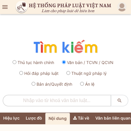

Thủ tục hành chính
Văn bản / TCVN / QCVN
Hỏi đáp pháp luật
Thuật ngữ pháp lý
Bản án/Quyết định
Án lệ

Hiệu lực
Lược đồ
Tải về
Văn bản liên quan
Nội dung