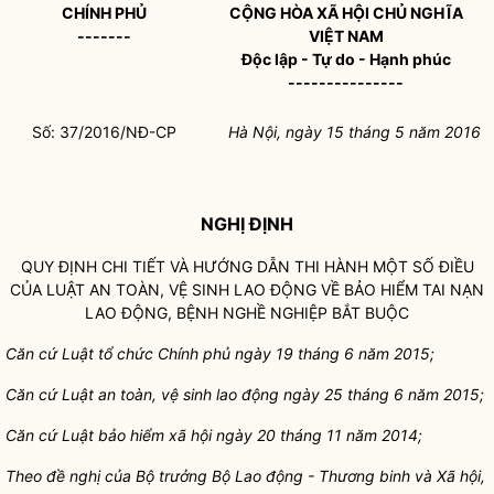
CHÍNH PHỦ
CỘNG HÒA XÃ HỘI CHỦ NGHĨA
-------
VIỆT NAM
Độc lập - Tự do - Hạnh phúc
---------------
Số: 37/2016/NĐ-CP
Hà Nội, ngày 15 tháng 5 năm 2016
NGHỊ ĐỊNH
QUY ĐỊNH CHI TIẾT VÀ HƯỚNG DẪN THI HÀNH MỘT SỐ ĐIỀU
CỦA LUẬT AN TOÀN, VỆ SINH LAO ĐỘNG VỀ BẢO HIỂM TAI NẠN
LAO ĐỘNG, BỆNH NGHỀ NGHIỆP BẮT BUỘC
Căn cứ
Luật tổ chức Chính phủ
ngày 19 tháng 6 năm 2015;
Căn cứ
Luật an toàn, vệ sinh lao động
ngày 25 tháng 6 năm 2015;
Căn cứ
Luật bảo hiểm xã hội
ngày 20 tháng 11 năm 2014;
Theo đề nghị của Bộ trưởng Bộ Lao động - Thương binh và Xã hội,