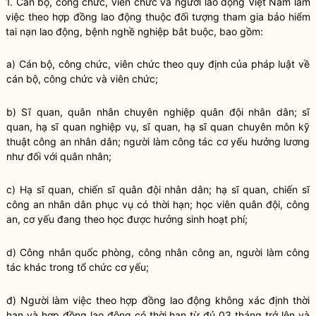
1. Cán bộ, công chức, viên chức và người lao động Việt Nam làm
việc theo hợp đồng lao động thuộc đối tượng tham gia bảo hiểm
tai nạn lao động, bệnh nghề nghiệp bắt buộc, bao gồm:
a) Cán bộ, công chức, viên chức theo quy định của pháp luật về
cán bộ, công chức và viên chức;
b) Sĩ quan, quân nhân chuyên nghiệp quân đội nhân dân; sĩ
quan, hạ sĩ quan nghiệp vụ, sĩ quan, hạ sĩ quan chuyên môn kỹ
thuật công an nhân dân; người làm công tác cơ yếu hưởng lương
như đối với quân nhân;
c) Hạ sĩ quan, chiến sĩ quân đội nhân dân; hạ sĩ quan, chiến sĩ
công an nhân dân phục vụ có thời hạn; học viên quân đội, công
an, cơ yếu đang theo học được hưởng sinh hoạt phí;
d) Công nhân quốc phòng, công nhân công an, người làm công
tác khác trong tổ chức cơ yếu;
đ) Người làm việc theo hợp đồng lao động không xác định thời
hạn và hợp đồng lao động có thời hạn từ đủ 03 tháng trở lên và