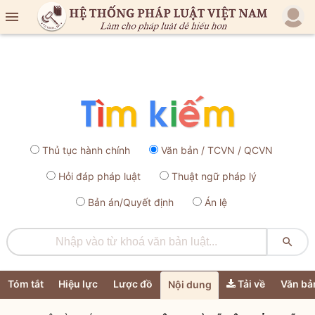

Thủ tục hành chính
Văn bản / TCVN / QCVN
Hỏi đáp pháp luật
Thuật ngữ pháp lý
Bản án/Quyết định
Án lệ

Tóm tắt
Hiệu lực
Lược đồ
Tải về
Văn bả
Nội dung