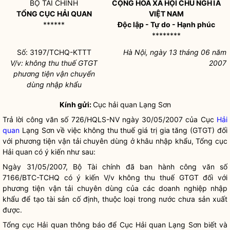
BỘ TÀI CHÍNH
CỘNG HOÀ XÃ HỘI CHỦ NGHĨA
TỔNG CỤC
HẢI QUAN
VIỆT NAM
******
Độc lập - Tự do - Hạnh phúc
********
Số: 3197/TCHQ-KTTT
Hà Nội, ngày 13 tháng 06 năm
V/v: không thu thuế GTGT
2007
phương tiện vận chuyển
dùng nhập khẩu
Kính gửi:
Cục
hải quan
Lạng Sơn
Trả lời công văn số 726/HQLS-NV ngày 30/05/2007 của Cục
Hải
quan
Lạng Sơn về việc không thu thuế giá trị gia tăng (GTGT) đối
với phương tiện vận tải chuyên dùng ở khâu nhập khẩu, Tổng cục
Hải quan
có ý kiến như sau:
Ngày 31/05/2007, Bộ Tài chính đã ban hành công văn số
7166/BTC-TCHQ có ý kiến V/v không thu thuế GTGT đối với
phương tiện vận tải chuyên dùng của các doanh nghiệp nhập
khẩu để tạo tài sản cố định, thuộc loại trong nước chưa sản xuất
được.
Tổng cục
Hải quan
thông báo để Cục
Hải quan
Lạng Sơn biết và