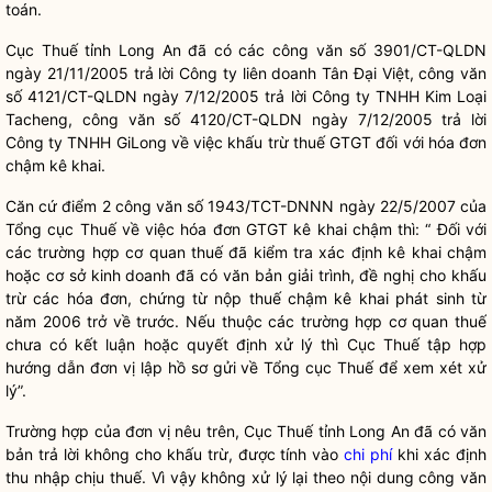
toán.
Cục Thuế tỉnh Long An đã có các công văn số 3901/CT-QLDN
ngày 21/11/2005 trả lời Công ty
liên doanh
Tân Đại Việt, công văn
số 4121/CT-QLDN ngày 7/12/2005 trả lời Công ty TNHH Kim Loại
Tacheng, công văn số 4120/CT-QLDN ngày 7/12/2005 trả lời
Công ty TNHH GiLong về việc khấu trừ thuế GTGT đối với hóa đơn
chậm kê khai.
Căn cứ điểm 2 công văn số 1943/TCT-DNNN ngày 22/5/2007 của
Tổng cục Thuế về việc hóa đơn GTGT kê khai chậm thì: “ Đối với
các trường hợp cơ quan thuế đã kiểm tra xác định kê khai chậm
hoặc cơ sở kinh doanh đã có văn bản giải trình, đề nghị cho khấu
trừ các hóa đơn, chứng từ nộp thuế chậm kê khai phát sinh từ
năm 2006 trở về trước. Nếu thuộc các trường hợp cơ quan thuế
chưa có kết luận hoặc quyết định xử lý thì Cục Thuế tập hợp
hướng dẫn đơn vị lập hồ sơ gửi về Tổng cục Thuế để xem xét xử
lý”.
Trường hợp của đơn vị nêu trên, Cục Thuế tỉnh Long An đã có văn
bản trả lời không cho khấu trừ, được tính vào
chi phí
khi xác định
thu nhập chịu thuế. Vì vậy không xử lý lại theo nội dung công văn