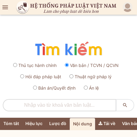

Thủ tục hành chính
Văn bản / TCVN / QCVN
Hỏi đáp pháp luật
Thuật ngữ pháp lý
Bản án/Quyết định
Án lệ

Tóm tắt
Hiệu lực
Lược đồ
Tải về
Văn bả
Nội dung