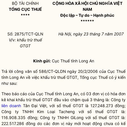
BỘ TÀI CHÍNH
CỘNG HÒA XÃ HỘI CHỦ NGHĨA VIỆT
TỔNG CỤC THUẾ
NAM
****
Độc lập – Tự do – Hạnh phúc
******
Số: 2875/TCT-QLN
Hà Nội, ngày 23 tháng 7 năm 2007
V/v: khấu trừ thuế
GTGT
Kính gửi:
Cục Thuế tỉnh Long An
Trả lời công văn số 586/CT-QLDN ngày 20/2/2006 của Cục Thuế
tỉnh Long An về việc khấu trừ thuế GTGT, Tổng cục Thuế có ý kiến
như sau:
Theo báo cáo của Cục Thuế tỉnh Long An, có 03 đơn vị có hóa đơn
kê khai khấu trừ thuế GTGT đầu vào chậm quá 3 tháng là: Công ty
liên doanh
Tân Đại Việt, với số thuế GTGT là 127.248.273 đồng;
Công ty TNHH Kim Loại Tacheng với số thuế GTGT là:
116.908.335 đồng; Công ty TNHH GiLong với số thuế GTGT là:
222.517.286 đồng do các đơn vị này mới hoạt động chưa có kế