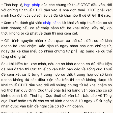
- Tính hợp lệ,
hợp pháp
của các chứng từ thuế GTGT đầu vào, đối
với chứng từ thuế GTGT đầu vào là hóa đơn thuế GTGT phải xác
minh hóa đơn của cơ sở nào và đã kê khai nộp thuế GTGT thế nào;
- Xem xét, đánh giá việc
chấp hành
kê khai và nộp thuế của cơ sở
kinh doanh; nếu cơ sở
chấp hành
tốt, kê khai đúng, đầy đủ, kịp
thời, không bị xử phạt về thuế thì mới xem xét;
- Giải trình nguyên nhân khách quan cụ thể dẫn đến cơ sở kinh
doanh kê khai chậm. Xác định rõ ngày nhận hóa đơn chứng từ,
ngày đã kê khai (nếu có nhiều chứng từ phải lập bảng kê cụ thể
từng chứng từ).
Sau khi kiểm tra, xác minh, nếu cơ sở kinh doanh có đủ điều kiện
đã nêu ở trên thì Cục thuế có văn bản báo cáo về Tổng cục Thuế
để xem xét xử lý từng trường hợp cụ thể; trường hợp cơ sở kinh
doanh không đủ các điều kiện nêu trên thì cơ sở không được kê
khai thuế GTGT đầu vào đối với những chứng từ kê khai chậm so
với thời hạn quy định, Cục thuế phải trả lời bằng văn bản cho cơ sở
kinh doanh biết. Thời hạn Cục thuế có văn bản báo cáo về Tổng
cục Thuế hoặc trả lời cho cơ sở kinh doanh là 10 ngày kể từ ngày
nhận được văn bản đề nghị của cơ sở kinh doanh.