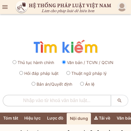

Thủ tục hành chính
Văn bản / TCVN / QCVN
Hỏi đáp pháp luật
Thuật ngữ pháp lý
Bản án/Quyết định
Án lệ

Tóm tắt
Hiệu lực
Lược đồ
Tải về
Văn bả
Nội dung