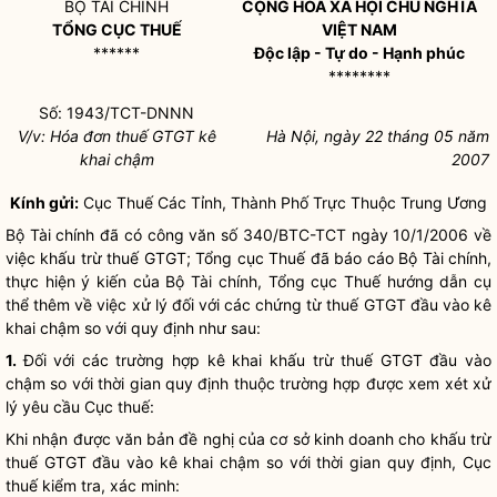
BỘ TÀI CHÍNH
CỘNG HOÀ XÃ HỘI CHỦ NGHĨA
TỔNG CỤC THUẾ
VIỆT NAM
******
Độc lập - Tự do - Hạnh phúc
********
Số: 1943/TCT-DNNN
V/v: Hóa đơn thuế GTGT kê
Hà Nội, ngày 22 tháng 05 năm
khai chậm
2007
Kính gửi:
Cục Thuế Các Tỉnh, Thành Phố Trực Thuộc Trung Ương
Bộ Tài chính đã có công văn số 340/BTC-TCT ngày 10/1/2006 về
việc khấu trừ thuế GTGT; Tổng cục Thuế đã báo cáo Bộ Tài chính,
thực hiện ý kiến của Bộ Tài chính, Tổng cục Thuế hướng dẫn cụ
thể thêm về việc xử lý đối với các chứng từ thuế GTGT đầu vào kê
khai chậm so với quy định như sau:
1.
Đối với các trường hợp kê khai khấu trừ thuế GTGT đầu vào
chậm so với thời gian quy định thuộc trường hợp được xem xét xử
lý yêu cầu Cục thuế:
Khi nhận được văn bản đề nghị của cơ sở kinh doanh cho khấu trừ
thuế GTGT đầu vào kê khai chậm so với thời gian quy định, Cục
thuế kiểm tra, xác minh: