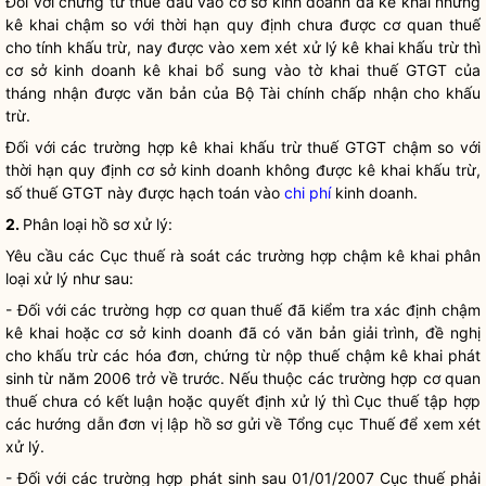
Đối với chứng từ thuế đầu vào cơ sở kinh doanh đã kê khai nhưng
kê khai chậm so với thời hạn quy định chưa được cơ quan thuế
cho tính khấu trừ, nay được vào xem xét xử lý kê khai khấu trừ thì
cơ sở kinh doanh kê khai bổ sung vào tờ khai thuế GTGT của
tháng nhận được văn bản của Bộ Tài chính chấp nhận cho khấu
trừ.
Đối với các trường hợp kê khai khấu trừ thuế GTGT chậm so với
thời hạn quy định cơ sở kinh doanh không được kê khai khấu trừ,
số thuế GTGT này được hạch toán vào
chi phí
kinh doanh.
2.
Phân loại hồ sơ xử lý:
Yêu cầu các Cục thuế rà soát các trường hợp chậm kê khai phân
loại xử lý như sau:
- Đối với các trường hợp cơ quan thuế đã kiểm tra xác định chậm
kê khai hoặc cơ sở kinh doanh đã có văn bản giải trình, đề nghị
cho khấu trừ các hóa đơn, chứng từ nộp thuế chậm kê khai phát
sinh từ năm 2006 trở về trước. Nếu thuộc các trường hợp cơ quan
thuế chưa có kết luận hoặc quyết định xử lý thì Cục thuế tập hợp
các hướng dẫn đơn vị lập hồ sơ gửi về Tổng cục Thuế để xem xét
xử lý.
- Đối với các trường hợp phát sinh sau 01/01/2007 Cục thuế phải