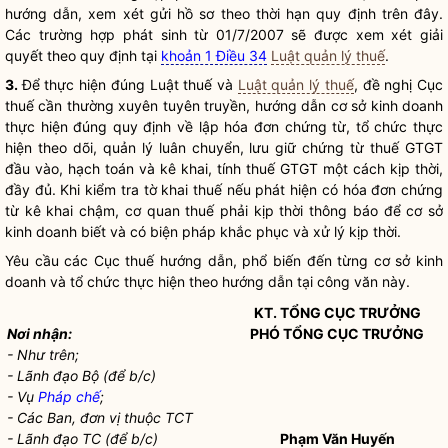
hướng dẫn, xem xét gửi hồ sơ theo thời hạn quy định trên đây.
Các trường hợp phát sinh từ 01/7/2007 sẽ được xem xét giải
quyết theo quy định tại
khoản 1 Điều 34
Luật quản lý thuế
.
3.
Để thực hiện đúng Luật thuế và
Luật quản lý thuế
, đề nghị Cục
thuế cần thường xuyên tuyên truyền, hướng dẫn cơ sở kinh doanh
thực hiện đúng quy định về lập hóa đơn chứng từ, tổ chức thực
hiện theo dõi, quản lý luân chuyển, lưu giữ chứng từ thuế GTGT
đầu vào, hạch toán và kê khai, tính thuế GTGT một cách kịp thời,
đầy đủ. Khi kiểm tra tờ khai thuế nếu phát hiện có hóa đơn chứng
từ kê khai chậm, cơ quan thuế phải kịp thời thông báo để cơ sở
kinh doanh biết và có biện pháp khắc phục và xử lý kịp thời.
Yêu cầu các Cục thuế hướng dẫn, phổ biến đến từng cơ sở kinh
doanh và tổ chức thực hiện theo hướng dẫn tại công văn này.
KT. TỔNG CỤC TRƯỞNG
Nơi nhận:
PHÓ TỔNG CỤC TRƯỞNG
- Như trên;
- Lãnh đạo Bộ (để b/c)
- Vụ
Pháp chế
;
- Các Ban, đơn vị thuộc TCT
- Lãnh đạo TC (để b/c)
Phạm Văn Huyến