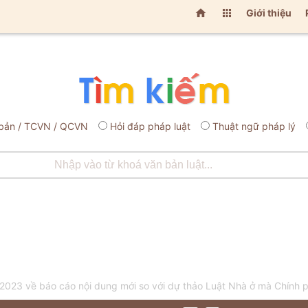


Giới thiệu
bản / TCVN / QCVN
Hỏi đáp pháp luật
Thuật ngữ pháp lý
3 về báo cáo nội dung mới so với dự thảo Luật Nhà ở mà Chính p