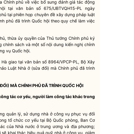
a Chính phủ về việc bổ sung đánh giá tác động
hội tại văn bản số 675/UBTVQH15-PL ngày
phủ tại phiên họp chuyên đề xây dựng pháp luật
nh phủ đã trình Quốc hội theo quy chế làm việc
hủ, thừa ủy quyền của Thủ tướng Chính phủ ký
chính sách và một số nội dung kiến nghị chỉnh
ờng vụ Quốc hội.
 Hà giao tại văn bản số 8964/VPCP-PL, Bộ Xây
hảo Luật Nhà ở (sửa đổi) mà Chính phủ đã trình
 ĐỔI) MÀ CHÍNH PHỦ ĐÃ TRÌNH QUỐC HỘI
 công tác cơ yếu, người làm công tác khác trong
ng quản lý, sử dụng nhà ở công vụ phục vụ đối
rong tổ chức cơ yếu tại Bộ Quốc phòng, Ban Cơ
hác của Nhà nước ở trung ương và địa phương;
 sẽ khai thác hiệu quả quỹ nhà ở công vụ, giảm