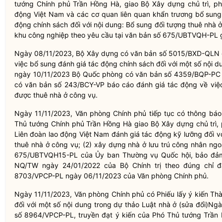
tướng Chính phủ Trần Hồng Hà, giao Bộ Xây dựng chủ trì, ph
động Việt Nam và các cơ quan liên quan khẩn trương bổ sung 
động chính sách đối với nội dung: Bổ sung đối tượng thuê nhà 
khu công nghiệp theo yêu cầu tại văn bản số 675/UBTVQH-PL 
Ngày 08/11/2023, Bộ Xây dựng có văn bản số 5015/BXD-QLN 
việc bổ sung đánh giá tác động chính sách đối với một số nội d
ngày 10/11/2023 Bộ Quốc phòng có văn bản số 4359/BQP-PC 
có văn bản số 243/BCY-VP báo cáo đánh giá tác động về việc
được thuê nhà ở công vụ.
Ngày 11/11/2023, Văn phòng Chính phủ tiếp tục có thông bá
Thủ tướng Chính phủ Trần Hồng Hà giao Bộ Xây dựng chủ trì,
Liên đoàn lao động Việt Nam đánh giá tác động kỹ lưỡng đối vớ
thuê nhà ở công vụ; (2) xây dựng nhà ở lưu trú công nhân ngo
675/UBTVQH15-PL của Ủy ban Thường vụ Quốc hội, bảo đảm 
NQ/TW ngày 24/01/2022 của Bộ Chính trị theo đúng chỉ đ
8703/VPCP-PL ngày 06/11/2023 của Văn phòng Chính phủ.
Ngày 11/11/2023, Văn phòng Chính phủ có Phiếu lấy ý kiến Th
đối với một số nội dung trong dự thảo Luật nhà ở (sửa đổi)
Ngà
số 8964/VPCP-PL, truyền đạt ý kiến của Phó Thủ tướng Trần