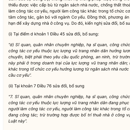
thiểu được việc cấp bù từ ngân sách nhà nước, chống thất thoát
làm công tác cơ yếu, người làm công tác khác trong tổ chức c
tâm công tác, gắn bó với ngành Cơ yếu. Đồng thời, phương án
hạn để xây dựng nhà ở công vụ. Do đó, kiến nghị sửa đổi, bổ s
(i) Tại điểm d khoản 1 Điều 45 sửa đổi, bổ sung:
“d) Sĩ quan, quân nhân chuyên nghiệp, hạ sĩ quan, công chứ
công tác cơ yếu thuộc lực lượng vũ trang nhân dân hưởng lươ
chuyển, biệt phái theo yêu cầu quốc phòng, an ninh, trừ trườ
này phải ở trong doanh trại của lực lượng vũ trang nhân dân;
khác trong tổ chức cơ yếu hưởng lương từ ngân sách nhà nước 
cầu cơ yếu”.
(ii) Tại khoản 7 Điều 76 sửa đổi, bổ sung
"7. Sĩ quan, quân nhân chuyên nghiệp, hạ sĩ quan, công chứ
công tác cơ yếu thuộc lực lượng vũ trang nhân dân đang phục
người làm công tác cơ yếu, người làm công tác khác trong tổ
đang công tác; trừ trường hợp được bố trí thuê nhà ở công v
Luật này”.