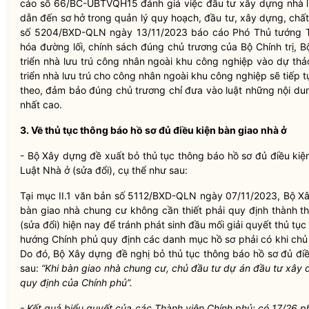
cáo số 66/BC-UBTVQH15 đánh giá việc đầu tư xây dựng nhà lư
dẫn đến sơ hở trong quản lý quy hoạch, đầu tư, xây dựng, chất
số 5204/BXD-QLN ngày 13/11/2023 báo cáo Phó Thủ tướng T
hóa đường lối, chính sách đúng chủ trương của Bộ Chính trị, 
triển nhà lưu trú công nhân ngoài khu công nghiệp vào dự thả
triển nhà lưu trú cho công nhân ngoài khu công nghiệp sẽ tiếp t
theo, đảm bảo đúng chủ trương chỉ đưa vào luật những nội dun
nhất cao.
3. Về thủ tục thông báo hồ sơ đủ điều kiện bàn giao nhà ở
- Bộ Xây dựng đề xuất bỏ thủ tục thông báo hồ sơ đủ điều kiệ
Luật Nhà ở (sửa đổi), cụ thể như sau:
Tại mục II.1 văn bản số 5112/BXD-QLN ngày 07/11/2023, Bộ Xâ
bàn giao nhà chung cư không cần thiết phải quy định thành t
(sửa đổi) hiện nay để tránh phát sinh đầu mối giải quyết thủ t
hướng Chính phủ quy định các danh mục hồ sơ phải có khi chủ 
Do đó, Bộ Xây dựng đề nghị bỏ thủ tục thông báo hồ sơ đủ điều
sau:
“Khi bàn giao nhà chung cư, chủ đầu tư dự án đầu tư xây 
quy định của Chính phủ”.
- Kết quả biểu quyết của các Thành viên Chính phủ: có 17/26 ph