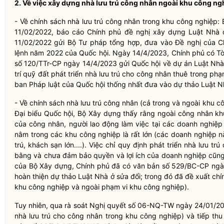
2. Về việc xây dựng nhà Iưu trú công nhân ngoài khu công ng
- Về chính sách nhà lưu trú công nhân trong khu công nghiệp:
11/02/2022, báo cáo Chính phủ đề nghị xây dựng Luật Nhà
11/02/2022 gửi Bộ Tư pháp tổng hợp, đưa vào Đề nghị của C
lệnh năm 2022 của Quốc hội. Ngày 14/4/2023, Chính phủ có Tờ 
số 120/TTr-CP ngày 14/4/2023 gửi Quốc hội về dự án Luật Nhà 
trí quỹ đất phát triển nhà lưu trú cho công nhân thuê trong p
ban Pháp luật của Quốc hội thống nhất đưa vào dự thảo Luật Nh
- Về chính sách nhà lưu trú công nhân (cả trong và ngoài khu c
Đại biểu Quốc hội, Bộ Xây dựng thấy rằng ngoài công nhân kh
của công nhân, người lao động làm việc tại các doanh nghiệ
nằm trong các khu công nghiệp là rất lớn (các doanh nghiệp n
trú, khách sạn lớn....). Việc chỉ quy định phát triển nhà lưu 
bằng và chưa đảm bảo quyền và lợi ích của doanh nghiệp cũng 
của Bộ Xây dựng, Chính phủ đã có văn bản số 529/BC-CP ngày 
hoàn thiện dự thảo Luật Nhà ở sửa đổi; trong đó đã đề xuất chí
khu công nghiệp và ngoài phạm vi khu công nghiệp).
Tuy nhiên, qua rà soát Nghị quyết số 06-NQ-TW ngày 24/01/2022
nhà lưu trú cho công nhân trong khu công nghiệp) và tiếp th