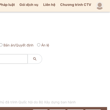
Pháp luật
Gói dịch vụ
Liên hệ
Chương trình CTV
Bản án/Quyết định
Án lệ

hủ đã trình Quốc hội do Bộ Xây dựng ban hành