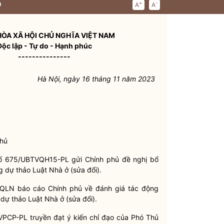
n
+
-
A
A
ÒA XÃ HỘI CHỦ NGHĨA VIỆT NAM
Độc lập - Tự do - Hạnh phúc
---------------
Hà Nội, ngày 16 tháng 11 năm 2023
hủ
ố 675/UBTVQH15-PL gửi Chính phủ đề nghị bổ
g dự thảo Luật Nhà ở (sửa đổi).
QLN báo cáo Chính phủ về đánh giá tác động
 dự thảo Luật Nhà ở (sửa đổi).
PCP-PL truyền đạt ý kiến chỉ đạo của Phó Thủ