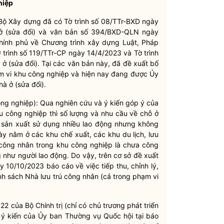
hiệp
 Bộ Xây dựng đã có Tờ trình số 08/TTr-BXD ngày
 ở (sửa đổi) và văn bản số 394/BXD-QLN ngày
hính phủ về Chương trình xây dựng Luật, Pháp
trình số 119/TTr-CP ngày 14/4/2023 và Tờ trình
ở (sửa đổi). Tại các văn bản này, đã đề xuất bố
hạm vi khu công nghiệp và hiện nay đang được Ủy
à ở (sửa đổi).
ông nghiệp): Qua nghiên cứu và ý kiến góp ý của
u công nghiệp thì số lượng và nhu cầu về chỗ ở
p sản xuất sử dụng nhiều lao động nhưng không
ày nằm ở các khu chế xuất, các khu du lịch, lưu
trú công nhân trong khu công nghiệp là chưa công
như người lao động. Do vậy, trên cơ sở đề xuất
10/10/2023 báo cáo về việc tiếp thu, chỉnh lý,
nh sách Nhà lưu trú công nhân (cả trong phạm vi
 của Bộ Chính trị (chỉ có chủ trương phát triển
u ý kiến của Ủy ban Thường vụ Quốc hội tại báo