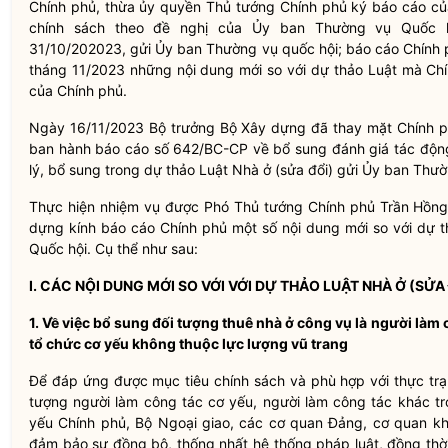
Chính phủ, thừa ủy quyền Thủ tướng Chính phủ ký báo cáo củ
chính sách theo đề nghị của Ủy ban Thường vụ Quốc 
31/10/202023, gửi Ủy ban Thường vụ quốc hội; báo cáo Chính 
tháng 11/2023 những nội dung mới so với dự thảo Luật mà Chí
của Chính phủ.
Ngày 16/11/2023 Bộ trưởng Bộ Xây dựng đã thay mặt Chính p
ban hành báo cáo số 642/BC-CP về bổ sung đánh giá tác động 
lý, bổ sung trong dự thảo Luật Nhà ở (sửa đổi) gửi Ủy ban Thư
Thực hiện nhiệm vụ được Phó Thủ tướng Chính phủ Trần Hồng
dựng kính báo cáo Chính phủ một số nội dung mới so với dự t
Quốc hội. Cụ thể như sau:
I. CÁC NỘI DUNG MỚI SO VỚI VỚI DỰ THẢO LUẬT NHÀ Ở (SỬA
1. Về việc bổ sung đối tượng thuê nhà ở công vụ là người làm
tổ chức cơ yếu không thuộc lực lượng vũ trang
Để đáp ứng được mục tiêu chính sách và phù hợp với thực trạ
tượng người làm công tác cơ yếu, người làm công tác khác t
yếu Chính phủ, Bộ Ngoại giao, các cơ quan Đảng, cơ quan k
đảm bảo sự đồng bộ, thống nhất hệ thống pháp luật, đồng thời