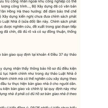
u trú công nhân ngoài khu công nghiệp có thể
 lượng công trình..., Bộ Xây dựng đã có văn bản
rần Hồng Hà theo hướng: để đảm bảo thể chế
Bộ Xây dựng kiến nghị chưa đưa chính sách phát
o Luật Nhà ở (sửa đổi) lần này. Chính sách phát
ục được nghiên cứu, đề xuất trong giai đoạn tiếp
g đã chín, đã đủ rõ và có sự đồng thuận, thống
n bàn giao quy định tại khoản 4 Điều 37 dự thảo
y dựng nhận thấy thông báo hồ sơ đủ điều kiện
hủ tục hành chính như trong dự thảo Luật Nhà ở
ục hành chính mà có thể nghiên cứu xây dựng theo
đầu tư thực hiện bàn giao nhà ở cho người dân.
 kiện bàn giao và chỉnh lý lại quy định này như
dựng nhà ở phải có đủ hồ sơ bàn giao nhà ở theo
iếu ý kiến đồng ý; 09/26 phiếu ý kiến chưa biểu