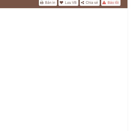
Bản in
Lưu VB
Chia sẻ
Báo lỗi