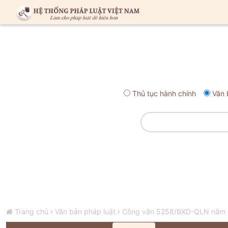
Thủ tục hành chính
Văn 
Trang chủ
Văn bản pháp luật
Công văn 5258/BXD-QLN năm 202