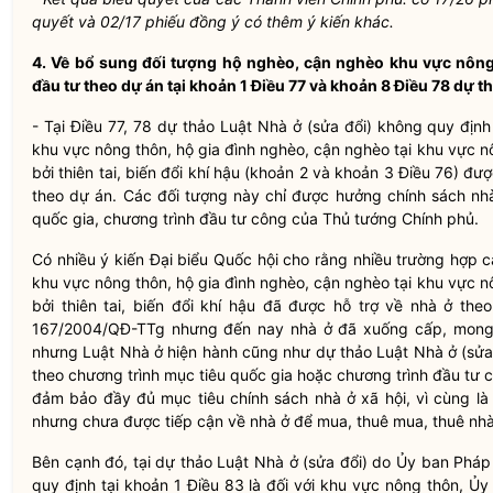
quyết và 02/17 phiếu đồng ý có thêm ý kiến khác.
4. Về bổ sung đối tượng hộ nghèo, cận nghèo khu vực nôn
đầu tư theo dự án tại khoản 1 Điều 77 và khoản 8 Điều 78 dự t
- Tại Điều 77, 78 dự thảo Luật Nhà ở (sửa đổi) không quy địn
khu vực nông thôn, hộ gia đình nghèo, cận nghèo tại khu vực 
bởi thiên tai, biến đổi khí hậu (khoản 2 và khoản 3 Điều 76) đ
theo dự án. Các đối tượng này chỉ được hưởng chính sách nhà
quốc gia, chương trình đầu tư công của Thủ tướng Chính phủ.
Có nhiều ý kiến Đại biểu Quốc hội cho rằng nhiều trường hợp 
khu vực nông thôn, hộ gia đình nghèo, cận nghèo tại khu vực 
bởi thiên tai, biến đổi khí hậu đã được hỗ trợ về nhà ở th
167/2004/QĐ-TTg nhưng đến nay nhà ở đã xuống cấp, mong 
nhưng Luật Nhà ở hiện hành cũng như dự thảo Luật Nhà ở (sửa 
theo chương trình mục tiêu quốc gia hoặc chương trình đầu tư c
đảm bảo đầy đủ mục tiêu chính sách nhà ở xã hội, vì cùng là
nhưng chưa được tiếp cận về nhà ở để mua, thuê mua, thuê nhà 
Bên cạnh đó, tại dự thảo Luật Nhà ở (sửa đổi) do Ủy ban Pháp l
quy định tại khoản 1 Điều 83 là đối với khu vực nông thôn, Ủ