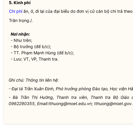
5. Kinh phí
Chi phí
ăn, ở, đi lại của đại biểu do đơn vị cử cán bộ chi trả the
Trân trọng./.
Nơi nhận:
- Như trên;
-
Bộ trưởng
(để b/c);
- TT. Phạm Mạnh Hùng (để b/c);
- Lưu: VT, VP, Thanh tra.
Ghi chú: Thông tin liên hệ:
- Đại tá Trần Xuân Định, Phó trưởng phòng Đào tạo, Học viện
- Bà Trần Thị Hường, Thanh tra viên, Thanh tra Bộ Giáo
0962290355, Email:tthuong@moet.edu.vn; tthuong@moet.gov.