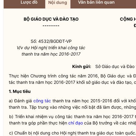
Lược đồ
Văn bản liên quan
Nội dung
BỘ GIÁO DỤC VÀ ĐÀO TẠO
CỘNG H
--------
Số: 4532/BGDĐT-VP
V/v dự Hội nghị triển khai
công tác
thanh tra năm học 2016-2017
Kính gửi:
Sở Giáo dục và Đào 
Thực hiện Chương trình
công tác
năm 2016, Bộ Giáo dục và Đà
tác
thanh tra năm học 2016-2017 khối sở giáo dục và đào tạo, c
1. Mục tiêu
a) Đánh giá
công tác
thanh tra năm học 2015-2016 đối với khối
thanh tra. Tập trung vào những việc nổi bật đã làm được, nhữn
b) Triển khai nhiệm vụ
công tác
thanh tra năm học 2016-2017 t
thanh tra góp phần thực hiện
chỉ đạo
của
Bộ trưởng
về các nhi
c) Chuẩn bị nội dung cho Hội nghị thanh tra giáo dục toàn quốc