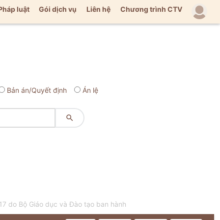
Pháp luật
Gói dịch vụ
Liên hệ
Chương trình CTV
Bản án/Quyết định
Án lệ

17 do Bộ Giáo dục và Đào tạo ban hành