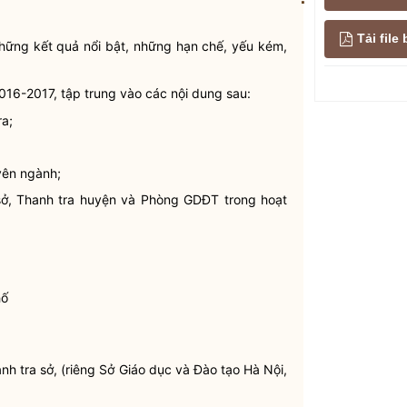
Tải fil
hững kết quả nổi bật, những hạn chế, yếu kém,
016-2017, tập trung vào các nội dung sau:
ra;
yên ngành;
 sở, Thanh tra huyện và Phòng GDĐT trong hoạt
hố
h tra sở, (riêng Sở Giáo dục và Đào tạo Hà Nội,