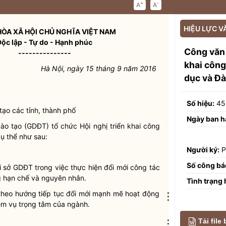
+
-
A
A
HIỆU LỰC V
ÒA XÃ HỘI CHỦ NGHĨA VIỆT NAM
Độc lập - Tự do - Hạnh phúc
Công văn
---------------
khai công
Hà Nội, ngày 15 tháng 9 năm 2016
dục và Đà
Số hiệu:
45
tạo các tỉnh, thành phố
Ngày ban h
o tạo (GDĐT) tổ chức Hội nghị triển khai
công
ụ thể như sau:
Người ký:
P
Số công bá
 sở GDĐT trong việc thực hiện đổi mới
công tác
g hạn chế và nguyên nhân.
Tình trạng 
heo hướng tiếp tục đổi mới mạnh mẽ hoạt động
⋮
ệm vụ trọng tâm của ngành.
.
Tải file
⋮