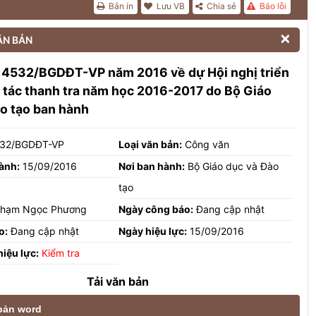
Bản in
Lưu VB
Chia sẻ
Báo lỗi

ĂN BẢN
 4532/BGDĐT-VP năm 2016 về dự Hội nghị triển
 tác thanh tra năm học 2016-2017 do Bộ Giáo
o tạo ban hành
32/BGDĐT-VP
Loại văn bản:
Công văn
ành:
15/09/2016
Nơi ban hành:
Bộ Giáo dục và Đào
tạo
hạm Ngọc Phương
Ngày công báo:
Đang cập nhật
o:
Đang cập nhật
Ngày hiệu lực:
15/09/2016
hiệu lực:
Kiểm tra
Tải văn bản
 bản word