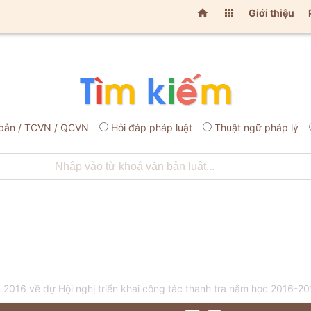


Giới thiệu
bản / TCVN / QCVN
Hỏi đáp pháp luật
Thuật ngữ pháp lý
16 về dự Hội nghị triển khai công tác thanh tra năm học 2016-20