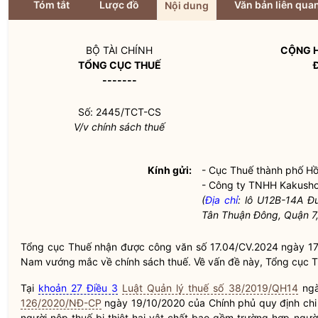
Tóm tắt
Lược đồ
Văn bản liên qua
Nội dung
BỘ TÀI CHÍNH
CỘNG H
TỔNG CỤC THUẾ
-------
Số: 2445/TCT-CS
V/v chính sách thuế
Kính gửi:
- Cục Thuế thành phố Hồ
- Công ty TNHH Kakusho
(
Địa chỉ
: lô U12B-14A Đ
Tân Thuận Đông, Quận 7,
Tổng cục Thuế nhận được công văn số 17.04/CV.2024 ngày 1
Nam vướng mắc về chính sách thuế. Về vấn đề này, Tổng cục T
Tại
khoản 27 Điều 3
Luật Quản lý thuế số 38/2019/QH14
ngà
126/2020/NĐ-CP
ngày 19/10/2020 của Chính phủ quy định chi 
người nộp thuế bị thiệt hại vật chất bao gồm trường hợp người 