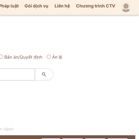
Pháp luật
Gói dịch vụ
Liên hệ
Chương trình CTV
Bản án/Quyết định
Án lệ

an hành