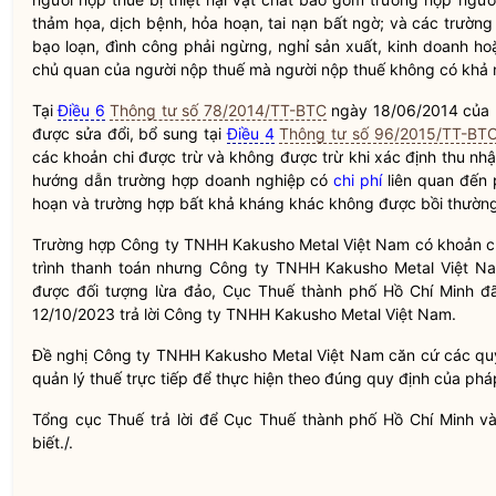
thảm họa, dịch bệnh, hỏa hoạn, tai nạn bất ngờ; và các trườn
bạo loạn, đình công phải ngừng, nghỉ sản xuất, kinh doanh ho
chủ quan của người nộp thuế mà người nộp thuế không có khả 
Tại
Điều 6
Thông tư số 78/2014/TT-BTC
ngày 18/06/2014 của B
được sửa đổi, bổ sung tại
Điều 4
Thông tư số 96/2015/TT-BT
các khoản chi được trừ và không được trừ khi xác định thu nh
hướng dẫn trường hợp doanh nghiệp có
chi phí
liên quan đến p
hoạn và trường hợp bất khả kháng khác không được bồi thường
Trường hợp Công ty TNHH Kakusho Metal Việt Nam có khoản chi 
trình thanh toán nhưng Công ty TNHH Kakusho Metal Việt 
được đối tượng
lừa đảo
, Cục Thuế thành phố Hồ Chí Minh 
12/10/2023 trả lời Công ty TNHH Kakusho Metal Việt Nam.
Đề nghị Công ty TNHH Kakusho Metal Việt Nam căn cứ các q
quản lý thuế trực tiếp để thực hiện theo đúng quy định của ph
Tổng cục Thuế trả lời để Cục Thuế thành phố Hồ Chí Minh 
biết./.