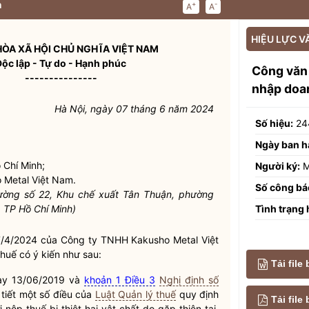
n
+
-
A
A
HIỆU LỰC V
ÒA XÃ HỘI CHỦ NGHĨA VIỆT NAM
Độc lập - Tự do - Hạnh phúc
Công văn
---------------
nhập doa
Hà Nội, ngày 07 tháng 6 năm 2024
Số hiệu:
24
Ngày ban h
 Chí Minh;
Người ký:
M
 Metal Việt Nam.
Số công bá
ường số 22, Khu chế xuất Tân Thuận, phường
Tình trạng 
 TP Hồ Chí Minh)
7/4/2024 của Công ty TNHH Kakusho Metal Việt
huế có ý kiến như sau:
Tải file
y 13/06/2019 và
khoản 1 Điều 3
Nghị định số
tiết một số điều của
Luật Quản lý thuế
quy định
Tải fil
nộp thuế bị thiệt hại vật chất do gặp thiên tai,