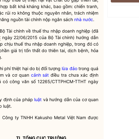
g hợp bất khả kháng khác, bao gồm: chiến tranh,
ặc rủi ro không thuộc nguyên nhân, trách nhiệm
năng nguồn tài chính nộp ngân sách
nhà nước
.
ộ Tài chính về thuế thu nhập doanh nghiệp (đã
C
ngày 22/06/2015 của Bộ Tài chính) hướng dẫn
ập chịu thuế thu nhập doanh nghiệp, trong đó có
hần giá trị tổn thất do thiên tai, dịch bệnh, hỏa
.
phí thiệt hại do bị đối tượng
lừa đảo
trong quá
Nam và cơ quan
cảnh sát
điều tra chưa xác định
đã có công văn số 12265/CTTPHCM-TTHT ngày
uy định của pháp
luật
và hướng dẫn của cơ quan
áp
luật
.
và Công ty TNHH Kakusho Metal Việt Nam được
TL.TỔNG CỤC TRƯỞNG