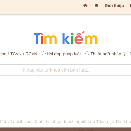


Giới thiệu
bản / TCVN / QCVN
Hỏi đáp pháp luật
Thuật ngữ pháp lý
4 về chính sách thuế thu nhập doanh nghiệp do Tổng cục Thuế b