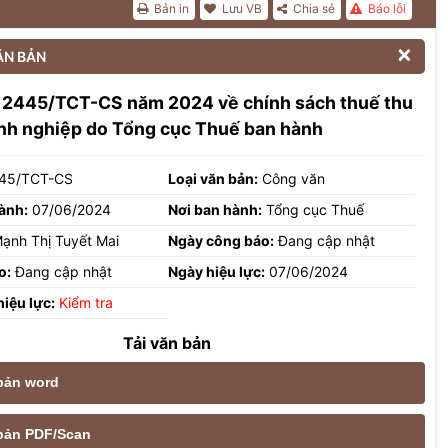
Bản in
Lưu VB
Chia sẻ
Báo lỗi

ĂN BẢN
 2445/TCT-CS năm 2024 về chính sách thuế thu
nh nghiệp do Tổng cục Thuế ban hành
45/TCT-CS
Loại văn bản:
Công văn
ành:
07/06/2024
Nơi ban hành:
Tổng cục Thuế
ạnh Thị Tuyết Mai
Ngày công báo:
Đang cập nhật
o:
Đang cập nhật
Ngày hiệu lực:
07/06/2024
hiệu lực:
Kiểm tra
Tải văn bản
 bản word
e bản PDF/Scan