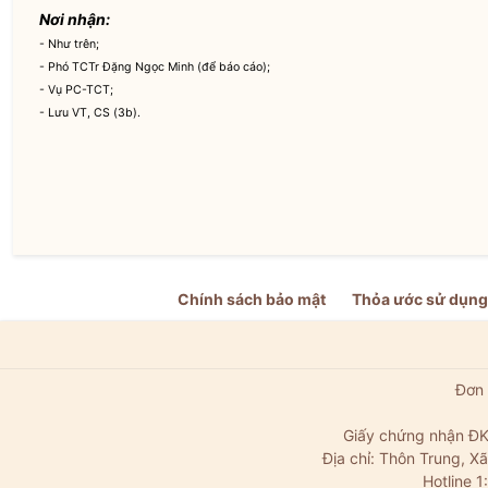
Nơi nhận:
- Như trên;
- Phó TCTr Đặng Ngọc Minh (để báo cáo);
- Vụ PC-TCT;
- Lưu VT, CS (3b).
Chính sách bảo mật
Thỏa ước sử dụng
Đơn 
Giấy chứng nhận ĐK
Địa chỉ: Thôn Trung, 
Hotline 1