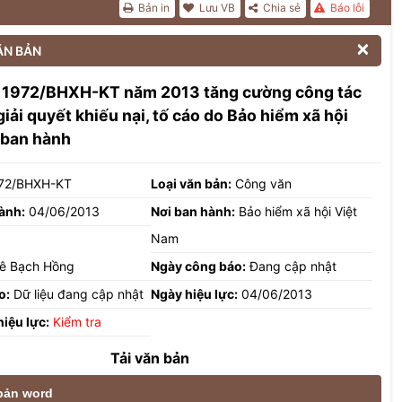
Bản in
Lưu VB
Chia sẻ
Báo lỗi

ĂN BẢN
 1972/BHXH-KT năm 2013 tăng cường công tác
giải quyết khiếu nại, tố cáo do Bảo hiểm xã hội
 ban hành
72/BHXH-KT
Loại văn bản:
Công văn
ành:
04/06/2013
Nơi ban hành:
Bảo hiểm xã hội Việt
Nam
ê Bạch Hồng
Ngày công báo:
Đang cập nhật
o:
Dữ liệu đang cập nhật
Ngày hiệu lực:
04/06/2013
hiệu lực:
Kiểm tra
Tải văn bản
 bản word