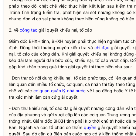
pháp theo dõi chặt chẽ việc thực hiện kết luận sau kiểm tr
Tránh tình trạng kiểm tra, phát hiện sai sót nhưng không có 
nhưng đơn vị có sai phạm không thực hiện cũng không có biện 
2. Về
công tác
giải quyết khiếu nại, tố cáo
Giám đốc BHXH tỉnh, BHXH huyện phải thực hiện nghiêm túc ch
định. Đồng thời thường xuyên kiểm tra và
chỉ đạo
giải quyết k
nại, tố cáo của
công dân
. Khi giải quyết khiếu nại không dùn
kéo dài làm người dân bức xúc, khiếu nại, tố cáo vượt cấp. Đối
gặp khó khăn trong quá trình giải quyết thì thực hiện như sau:
- Đơn thư có nội dung khiếu nại, tố cáo phức tạp, có liên quan 
liên quan đến nhiều tổ chức, cơ quan, cá nhân thì tùy theo từn
chẽ với các
cơ quan quản lý nhà nước
về Lao động hoặc Y tế h
tra xác minh làm căn cứ giải quyết;
- Đơn thư khiếu nại, tố cáo đã giải quyết nhưng
công dân
vẫn t
của địa phương và gửi vượt cấp lên các cơ quan Trung ương h
thống nhất, Giám đốc BHXH tỉnh phải kịp thời chủ trì hoặc đề 
Ban, Ngành và các tổ chức có thẩm
quyền
giải quyết khiếu n
quyết. Sau đó căn cứ Biên bản cuộc họp có ý kiến thống nhất 