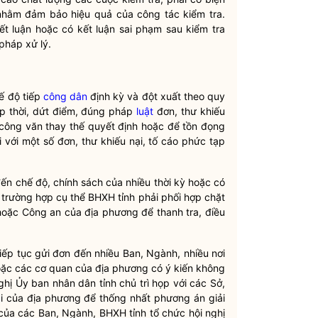
a nhằm đảm bảo hiệu quả của
công tác
kiểm tra.
kết luận hoặc có kết luận sai phạm sau kiểm tra
pháp xử lý.
ế độ tiếp
công dân
định kỳ và đột xuất theo quy
ịp thời, dứt điểm, đúng pháp
luật
đơn, thư khiếu
g công văn thay thế quyết định hoặc để tồn đọng
 với một số đơn, thư khiếu nại, tố cáo phức tạp
đến chế độ, chính sách của nhiều thời kỳ hoặc có
g trường hợp cụ thể BHXH tỉnh phải phối hợp chặt
oặc Công an của địa phương để thanh tra, điều
iếp tục gửi đơn đến nhiều Ban, Ngành, nhiều nơi
oặc các cơ quan của địa phương có ý kiến không
nghị Ủy ban
nhân dân
tỉnh chủ trì họp với các Sở,
ại của địa phương để thống nhất phương án giải
của các Ban, Ngành, BHXH tỉnh tổ chức hội nghị