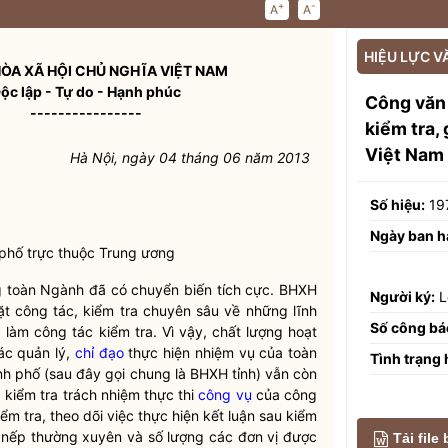
+
-
A
A
HIỆU LỰC V
ÒA XÃ HỘI CHỦ NGHĨA VIỆT NAM
ộc lập - Tự do - Hạnh phúc
Công văn
----------------
kiểm tra, 
Việt Nam
Hà Nội, ngày 04 tháng 06 năm 2013
Số hiệu:
19
Ngày ban h
phố trực thuộc Trung ương
ong toàn Ngành đã có chuyển biến tích cực. BHXH
Người ký:
L
mặt
công tác
, kiểm tra chuyên sâu về những lĩnh
Số công bá
c làm
công tác
kiểm tra. Vì vậy, chất lượng hoạt
ác
quản lý,
chỉ đạo
thực hiện nhiệm vụ của toàn
Tình trạng 
nh phố (sau đây gọi chung là BHXH tỉnh) vẫn còn
à kiểm tra trách nhiệm thực thi
công vụ
của công
kiểm tra, theo dõi việc thực hiện kết luận sau kiểm
nề nếp thường xuyên và số lượng các đơn vị được
Tải file