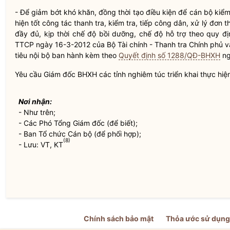
- Để giảm bớt khó khăn, đồng thời tạo điều kiện để cán bộ kiểm
hiện tốt
công tác
thanh tra, kiểm tra, tiếp
công dân
, xử lý đơn t
đầy đủ, kịp thời chế độ bồi dưỡng, chế độ hỗ trợ theo quy đị
TTCP ngày 16-3-2012 của Bộ Tài chính - Thanh tra Chính phủ 
tiêu nội bộ ban hành kèm theo
Quyết định số 1288/QĐ-BHXH
ng
Yêu cầu Giám đốc BHXH các tỉnh nghiêm túc triển khai thực hiện
Nơi nhận:
- Như trên;
- Các Phó Tổng Giám đốc (để biết);
- Ban Tổ chức Cán bộ (để phối hợp);
(8)
- Lưu: VT, KT
Chính sách bảo mật
Thỏa ước sử dụng