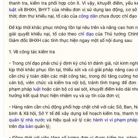
thanh tra, kiểm tra phối hợp còn ít. Vì vậy, khuyết điểm, yế
luật
về BHXH, BHYT của nhiều đơn vị sử dụng lao động, cơ sở
thời; đơn thư khiếu nại, tố cáo của
công dân
chưa được
chỉ đạo
Để kịp thời khắc phục những tồn tại nêu trên và nâng cao hơn 
giải quyết khiếu nại, tố cáo theo
chỉ đạo
của Thủ tướng Chín
Giám đốc BHXH các tỉnh thực hiện ngay một số nội dung sau:
1. Về
công tác
kiểm tra
- Trong
chỉ đạo
phải chú ý định kỳ chủ trì đánh giá, rút kinh ng
kịp thời khắc phục tồn tại, thiếu sót và có giải pháp nâng cao 
cần chú ý toàn diện các mặt
công tác
, trong đó tăng cường hơ
cán bộ, viên chức và kiểm tra nội bộ, tránh tình trạng để đơ
phạm pháp
luật
hoặc cán bộ có sai sót, khuyết điểm kéo dài nh
hưởng kết quả thực hiện nhiệm vụ và uy tín của đơn vị;
- Hàng năm cần chủ động phối hợp chặt chẽ với các Sở, Ban, N
binh & Xã hội, Sở Y tế để xây dựng kế hoạch kiểm tra, than
quản lý nhà nước
và hiệu quả xử lý các
hành vi vi phạm pháp
trên
địa bàn
quản lý;
- Đồng thời với việc tăng số lượng đơn vị được kiểm tra, nâng