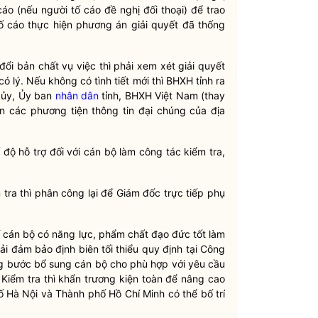
cáo (nếu người tố cáo đề nghị đối thoại) để trao
tố cáo thực hiện phương án giải quyết đã thống
đổi bản chất vụ việc thì phải xem xét giải quyết
 có lý. Nếu không có tình tiết mới thì BHXH tỉnh ra
h ủy, Ủy ban
nhân dân
tỉnh, BHXH Việt Nam (thay
ên các phương tiện thông tin đại chúng của địa
ế độ hỗ trợ đối với cán bộ làm
công tác
kiểm tra,
tra thì phân công lại để Giám đốc trực tiếp phụ
rí cán bộ có năng lực, phẩm chất đạo đức tốt làm
ải đảm bảo định biên tối thiểu quy định tại Công
 bước bổ sung cán bộ cho phù hợp với yêu cầu
Kiểm tra thì khẩn trương kiện toàn để nâng cao
 Hà Nội và Thành phố Hồ Chí Minh có thể bố trí