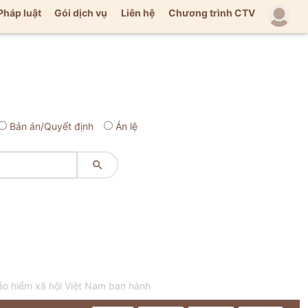
Pháp luật
Gói dịch vụ
Liên hệ
Chương trình CTV
Bản án/Quyết định
Án lệ

ảo hiểm xã hội Việt Nam ban hành