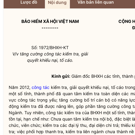
Lược đồ
Văn bản liên quan
Nội dung
BẢO HIỂM XÃ HỘI VIỆT NAM
CỘNG H
--------
Đ
Số: 1972/BHXH-KT
V/v tăng cường
công tác
kiểm tra, giải
quyết khiếu nại, tố cáo.
Kính gửi:
Giám đốc BHXH các tỉnh, thành 
Năm 2012,
công tác
kiểm tra, giải quyết khiếu nại, tố cáo tr
một số tỉnh, thành phố đã quan tâm kiểm tra toàn diện các 
vực
công tác
trọng yếu; tăng cường bố trí cán bộ có năng lự
động kiểm tra đã được nâng lên, góp phần tăng cường
công t
Ngành. Tuy nhiên,
công tác
kiểm tra của BHXH một số tỉnh, thà
tồn tại, hạn chế như: Chưa quan tâm kiểm tra nội bộ, đặc biệt l
chức, viên chức; kiểm tra các đại lý thu, đại diện chi trả; thiếu 
tra; việc phối hợp thanh tra, kiểm tra liên ngành chưa thành 