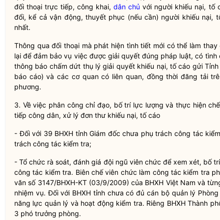
đối thoại trực tiếp, công khai,
dân chủ
với người khiếu nại, tố 
đổi, kể cả vận động, thuyết phục (nếu cần) người khiếu nại, 
nhất.
Thông qua đối thoại mà phát hiện tình tiết mới có thể làm thay 
lại để đảm bảo vụ việc được giải quyết đúng pháp
luật
, có tình
thông báo chấm dứt thụ lý giải quyết khiếu nại, tố cáo gửi Tỉn
báo cáo) và các cơ quan có liên quan, đồng thời đăng tải tr
phương.
3. Về việc phân công
chỉ đạo
, bố trí lực lượng và thực hiện ch
tiếp
công dân
, xử lý đơn thư khiếu nại, tố cáo
- Đối với 39 BHXH tỉnh Giám đốc chưa phụ trách
công tác
kiểm 
trách
công tác
kiểm tra;
- Tổ chức rà soát, đánh giá đội ngũ viên chức để xem xét, bố t
công tác
kiểm tra. Biên chế viên chức làm
công tác
kiểm tra ph
văn số 3147/BHXH-KT (03/9/2009) của BHXH Việt Nam và từng
nhiệm vụ. Đối với BHXH tỉnh chưa có đủ cán bộ quản lý Phòng 
năng lực quản lý và hoạt động kiểm tra. Riêng BHXH Thành phố
3 phó trưởng phòng.