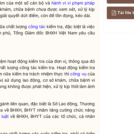
u kém của một số cán bộ và
hành vi vi phạm pháp
 khám, chữa bệnh chưa được xem xét, xử lý kịp
Tải fil
giải quyết dứt điểm, còn để tồn đọng, kéo dài.
nữa chất lượng
công tác
kiểm tra, đặc biệt là việc
h phủ, Tổng Giám đốc BHXH Việt Nam yêu cầu
hiệm hoạt động kiểm tra của đơn vị, thông qua đó
chất lượng
công tác
kiểm tra. Hoạt động kiểm tra
n nữa kiểm tra trách nhiệm thực thi
công vụ
của
n vị sử dụng lao động, cơ sở khám, chữa bệnh vi
ưng không được phát hiện, xử lý kịp thời làm ảnh
gành liên quan, đặc biệt là Sở Lao động, Thương
h tra về BHXH, BHYT nhằm tăng cường chức năng
 luật
về BHXH, BHYT của các tổ chức, cá nhân
 cao chất lượng các cuộc kiểm tra, phải có biện