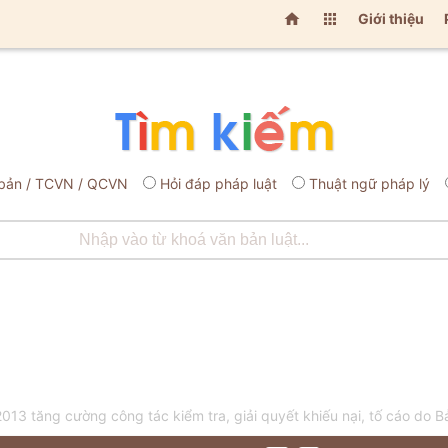


Giới thiệu
bản / TCVN / QCVN
Hỏi đáp pháp luật
Thuật ngữ pháp lý
3 tăng cường công tác kiểm tra, giải quyết khiếu nại, tố cáo do B