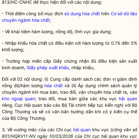
813/HC-CNHC để thực hiện đối với các nội dung:
- Thời điểm công bố mục đích
sử dụng hóa chất
trên
Cơ sở dữ liệu
chuyên ngành hóa chất
;
- Về khái niệm hàm lượng, nồng độ, lĩnh vực gia dụng;
- Nhập khẩu
hóa chất
có điều kiện với hàm lượng từ 0.1% đến 5%
khối lượng;
- Trường hợp miễn cấp Giấy chứng nhận đủ điều kiện sản xuất
kinh doanh,
Giấy phép xuất khẩu
, nhập khẩu;.
Đối với 02 nội dung: (i) Cung cấp danh sách các đơn vị giám định
nồng độ/hàm lượng
hóa chất
và (ii) Áp dụng chính sách quản lý
chuyên ngành khi mua bán, trao đổi, vận chuyển
hóa chất
ra, vào
kho ngoại quan
; trao đổi, mua bán giữa các khu vực
hải quan
riêng, Cục
Hải quan
báo cáo Bộ Tài chính tiếp tục kiến nghị với Bộ
Công Thương và sẽ có văn bản hướng dẫn khi có ý kiến cụ thể
của Bộ Công Thương.
3. Về vướng mắc của các Chi cục
hải quan
khu vực
(công văn số
601/HQKV11-NV ngày 10/03/2026 của Chi cục
hải quan
khu vực