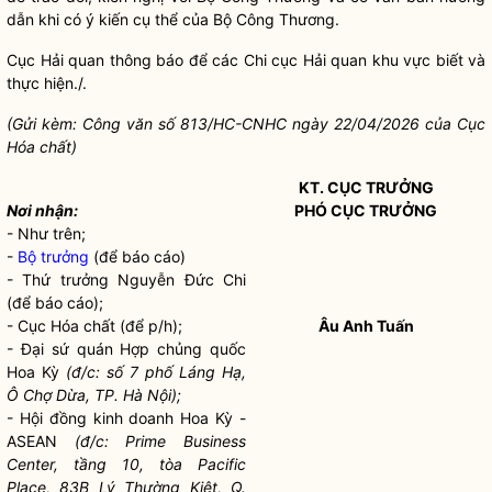
dẫn khi có ý kiến cụ thể của Bộ Công Thương.
Cục
Hải quan
thông báo để các Chi cục
Hải quan
khu vực biết và
thực hiện./.
(Gửi kèm: Công văn số 813/HC-CNHC ngày 22/04/2026 của Cục
Hóa chất
)
KT. CỤC TRƯỞNG
Nơi nhận:
PHÓ CỤC TRƯỞNG
- Như trên;
-
Bộ trưởng
(để báo cáo)
- Thứ trưởng Nguyễn Đức Chi
(để báo cáo);
- Cục
Hóa chất
(để p/h);
Âu Anh Tuấn
- Đại sứ quán Hợp chủng quốc
Hoa Kỳ
(đ/c: số 7 phố Láng Hạ,
Ô Chợ Dừa, TP. Hà Nội);
- Hội đồng kinh doanh Hoa Kỳ -
ASEAN
(đ/c: Prime Business
Center, tầng 10, tòa Pacific
Place, 83B Lý Thường Kiệt, Q.