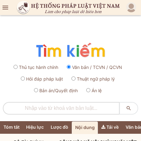

Thủ tục hành chính
Văn bản / TCVN / QCVN
Hỏi đáp pháp luật
Thuật ngữ pháp lý
Bản án/Quyết định
Án lệ

Tóm tắt
Hiệu lực
Lược đồ
Tải về
Văn bả
Nội dung