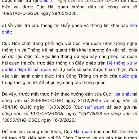
được miễn trừ tại
Điều 21
Nghị định số 26/2026/NĐ-CP
) để thực
hiện và được Cục
Hải quan
hướng dẫn tại công văn số
16951/CHQ-GSQL ngày 29/05/2026.
d) Về việc tra cứu thông tin Giấy phép và thông tin khai báo
hóa
chất
:
Cục
Hóa chất
đang phối hợp với Cục Hải quan (Ban Công nghệ
thông tin và Thống kê hải quan) triển khai phương án kết nối, chia
sẻ dữ liệu điện tử. Việc liên thông dữ liệu này cho phép cơ quan
hải quan tra cứu trực tiếp thông tin Giấy phép trên
Hệ thống xử lý
dữ liệu điện tử hải quan
và dự kiến sẽ sớm được hoàn thiện, đưa
vào vận hành chính thức trên Cổng Thông tin một cửa
quốc gia
trong thời gian tới để phục vụ
công tác
thông quan
.
Do vậy, trước mắt thực hiện theo hướng dẫn của Cục
Hóa chất
tại
công văn số 2595/HC-QLHC ngày 31/12/2025 và công văn số
484/HC-QLHC ngày 13/03/2026
(Cục
Hải quan
đã sao gửi tại
công văn số 1071/CHQ-GSQL ngày 12/01/2026 và công văn số
13806/CHQ-GSQL ngày 16/3/2026).
Đối với các vướng mắc khác, Cục
Hải quan
báo cáo Bộ Tài chính
để trao đổi, kiến nghị với Bộ Công Thương và có văn bản hướng