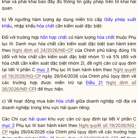
khai và phải khai báo đầy đủ thông tin giấy phép trên tờ khai hải
quan.
b) Về ngưỡng hàm lượng áp dụng miễn trừ cấp
Giấy phép xuất
khẩu
, nhập khẩu
hóa chất
cần kiểm soát đặc biệt:
Đối với trường hợp
hỗn hợp chất
có hàm lượng
hóa chất
thuộc Phụ
lục III. Danh mục
hóa chất
cần kiểm soát đặc biệt ban hành kèm
theo
Nghị định số 24/2026/NĐ-CP
của Chính phủ bằng đúng 1%
(đối với
hóa chất
cần kiểm soát đặc biệt nhóm 1) và 5% (đối với
hóa chất
cần kiểm soát đặc biệt nhóm 2), đề nghị căn cứ quy định
tại tiết V phần C
mục 2
Phụ lục III ban hành kèm theo
Nghị quyết
số 19/2026/NQ-CP
ngày 29/04/2026 của Chính phủ (quy định về
các trường hợp được miễn trừ tại
Điều 21
Nghị định số
26/2026/NĐ-CP
) để thực hiện.
c) Về hoạt động mua bán
hóa chất
giữa doanh nghiệp nội địa và
doanh nghiệp trong khu vực hải quan riêng:
Các Chi cục
hải quan
khu vực căn cứ quy định tại tiết V phần C
mục 2
Phụ lục III ban hành kèm theo
Nghị quyết số 19/2026/NQ-
CP
ngày 29/04/2026 của Chính phủ (quy định về các trường hợp