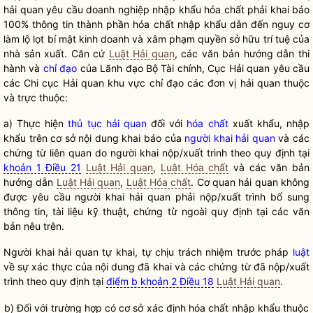
hải quan
yêu cầu doanh nghiệp nhập khẩu
hóa chất
phải khai báo
100% thông tin thành phần
hóa chất
nhập khẩu dẫn đến nguy cơ
làm lộ lọt bí mật kinh doanh và xâm phạm quyền sở hữu trí tuệ của
nhà sản xuất. Căn cứ
Luật Hải quan
, các văn bản hướng dẫn thi
hành và
chỉ đạo
của Lãnh đạo Bộ Tài chính, Cục
Hải quan
yêu cầu
các Chi cục
Hải quan
khu vực
chỉ đạo
các đơn vị
hải quan
thuộc
và trực thuộc:
a) Thực hiện
thủ tục hải quan
đối với
hóa chất
xuất khẩu, nhập
khẩu trên cơ sở nội dung khai báo của
người khai hải quan
và các
chứng từ liên quan do người khai nộp/xuất trình theo quy định tại
khoản 1 Điều 21
Luật Hải quan
,
Luật Hóa chất
và các văn bản
hướng dẫn
Luật Hải quan
,
Luật Hóa chất
. Cơ quan hải quan không
được yêu cầu
người khai hải quan
phải nộp/xuất trình bổ sung
thông tin, tài liệu kỹ thuật, chứng từ ngoài quy định tại các văn
bản nêu trên.
Người khai hải quan
tự khai, tự chịu trách nhiệm trước pháp
luật
về sự xác thực của nội dung đã khai và các chứng từ đã nộp/xuất
trình theo quy định tại
điểm b khoản 2 Điều 18
Luật Hải quan
.
b) Đối với trường hợp có cơ sở xác định hóa chất nhập khẩu thuộc