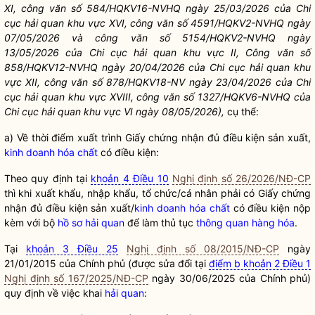
XI, công văn số 584/HQKV16-NVHQ ngày 25/03/2026 của Chi
cục
hải quan
khu vực XVI, công văn số 4591/HQKV2-NVHQ ngày
07/05/2026 và công văn số 5154/HQKV2-NVHQ ngày
13/05/2026 của Chi cục
hải quan
khu vực II, Công văn số
858/HQKV12-NVHQ ngày 20/04/2026 của Chi cục
hải quan
khu
vực XII, công văn số 878/HQKV18-NV ngày 23/04/2026 của Chi
cục
hải quan
khu vực XVIII, công văn số 1327/HQKV6-NVHQ của
Chi cục
hải quan
khu vực VI ngày 08/05/2026),
cụ thể:
a) Về thời điểm xuất trình Giấy chứng nhận đủ điều kiện sản xuất,
kinh doanh hóa chất
có điều kiện:
Theo quy định tại
khoản 4 Điều 10
Nghị định số 26/2026/NĐ-CP
thì khi xuất khẩu, nhập khẩu, tổ chức/cá nhân phải có Giấy chứng
nhận đủ điều kiện sản xuất/
kinh doanh hóa chất
có điều kiện nộp
kèm với bộ
hồ sơ hải quan
để làm thủ tục
thông quan
hàng hóa
.
Tại
khoản 3 Điều 25
Nghị định số 08/2015/NĐ-CP
ngày
21/01/2015 của Chính phủ (được sửa đổi tại
điểm b khoản 2 Điều 1
Nghị định số 167/2025/NĐ-CP
ngày 30/06/2025 của Chính phủ)
quy định về việc khai
hải quan
: