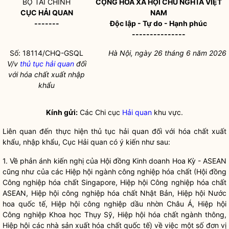
BỘ TÀI CHÍNH
CỘNG HÒA XÃ HỘI CHỦ NGHĨA VIỆT
CỤC
HẢI QUAN
NAM
-------
Độc lập - Tự do - Hạnh phúc
---------------
Số: 18114/CHQ-GSQL
Hà Nội, ngày 26 tháng 6 năm 2026
V/v
thủ tục hải quan
đối
với
hóa chất
xuất nhập
khẩu
Kính gửi:
Các Chi cục
Hải quan
khu vực.
Liên quan đến thực hiện
thủ tục hải quan
đối với
hóa chất
xuất
khẩu, nhập khẩu, Cục Hải quan có ý kiến như sau:
1. Về phản ánh kiến nghị của Hội đồng Kinh doanh Hoa Kỳ - ASEAN
cũng như của các Hiệp hội ngành công nghiệp
hóa chất
(Hội đồng
Công nghiệp
hóa chất
Singapore, Hiệp hội Công nghiệp
hóa chất
ASEAN, Hiệp hội công nghiệp
hóa chất
Nhật Bản, Hiệp hội Nước
hoa quốc tế, Hiệp hội công nghiệp dầu nhờn Châu Á, Hiệp hội
Công nghiệp Khoa học Thụy Sỹ, Hiệp hội
hóa chất
ngành thông,
Hiệp hội các nhà sản xuất
hóa chất
quốc tế) về việc một số đơn vị