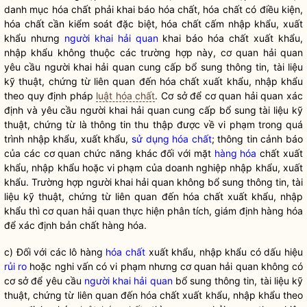
danh mục hóa chất phải khai báo hóa chất, hóa chất có điều kiện,
hóa chất cần kiểm soát đặc biệt, hóa chất cấm nhập khẩu, xuất
khẩu nhưng
người khai hải quan
khai báo hóa chất xuất khẩu,
nhập khẩu không thuộc các trường hợp này, cơ quan hải quan
yêu cầu
người khai hải quan
cung cấp bổ sung thông tin, tài liệu
kỹ thuật, chứng từ liên quan đến hóa chất xuất khẩu, nhập khẩu
theo quy định pháp
luật hóa chất
. Cơ sở để cơ quan hải quan xác
định và yêu cầu
người khai hải quan
cung cấp bổ sung tài liệu kỹ
thuật, chứng từ là thông tin thu thập được về vi phạm trong quá
trình nhập khẩu, xuất khẩu,
sử dụng hóa chất
; thông tin cảnh báo
của các cơ quan chức năng khác đối với mặt
hàng hóa
chất xuất
khẩu, nhập khẩu hoặc vi phạm của doanh nghiệp nhập khẩu, xuất
khẩu. Trường hợp
người khai hải quan
không bổ sung thông tin, tài
liệu kỹ thuật, chứng từ liên quan đến hóa chất xuất khẩu, nhập
khẩu thì cơ quan hải quan thực hiện phân tích, giám định
hàng hóa
để xác định bản chất
hàng hóa
.
c) Đối với các lô hàng
hóa chất
xuất khẩu, nhập khẩu có dấu hiệu
rủi ro
hoặc nghi vấn có vi phạm nhưng cơ quan hải quan không có
cơ sở để yêu cầu
người khai hải quan
bổ sung thông tin, tài liệu kỹ
thuật, chứng từ liên quan đến
hóa chất
xuất khẩu, nhập khẩu theo