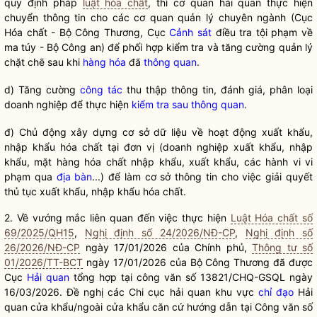
quy định pháp
luật hóa chất
, thì cơ quan hải quan thực hiện
chuyển thông tin cho các cơ quan quản lý chuyên ngành (Cục
Hóa chất
- Bộ Công Thương, Cục
Cảnh sát
điều tra tội phạm về
ma túy - Bộ Công an) để phối hợp kiểm tra và tăng cường quản lý
chặt chẽ sau khi
hàng hóa
đã
thông quan
.
d) Tăng cường
công tác
thu thập thông tin, đánh giá, phân loại
doanh nghiệp để thực hiện
kiểm tra sau thông quan
.
đ) Chủ động xây dựng cơ sở dữ liệu về hoạt động xuất khẩu,
nhập khẩu
hóa chất
tại đơn vị (doanh nghiệp xuất khẩu, nhập
khẩu, mặt hàng
hóa chất
nhập khẩu, xuất khẩu, các hành vi vi
phạm qua
địa bàn
...) để làm cơ sở thông tin cho việc giải quyết
thủ tục xuất khẩu, nhập khẩu
hóa chất
.
2. Về vướng mắc liên quan đến việc thực hiện
Luật Hóa chất số
69/2025/QH15
,
Nghị định số 24/2026/NĐ-CP
,
Nghị định số
26/2026/NĐ-CP
ngày 17/01/2026 của Chính phủ,
Thông tư số
01/2026/TT-BCT
ngày 17/01/2026 của Bộ Công Thương đã được
Cục
Hải quan
tổng hợp tại công văn số 13821/CHQ-GSQL ngày
16/03/2026. Đề nghị các Chi cục
hải quan
khu vực
chỉ đạo
Hải
quan
cửa khẩu/ngoài cửa khẩu căn cứ hướng dẫn tại Công văn số