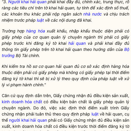
“3.
Người khai hải quan
phải khai đầy đủ, chính xác, trung thực, rõ
ràng các tiêu chí trên tờ khai hải quan, tự tính để xác định số thuế,
các khoản thu khác phải nộp ngân sách
nhà nước
và chịu trách
nhiệm trước pháp
luật
về các nội dung đã khai.
Trường hợp
hàng hóa
xuất khẩu, nhập khẩu thuộc diện phải có
giấy phép của cơ quan quản lý chuyên ngành thì phải có giấy
phép trước khi đăng ký tờ khai
hải quan
và phải khai đầy đủ
thông tin giấy phép trên tờ khai
hải quan
theo hướng dẫn của
Bộ
trưởng
Bộ Tài chính.
Khi kiểm tra hồ sơ cơ quan
hải quan
đủ cơ sở xác định
hàng hóa
thuộc diện phải có giấy phép mà không có giấy phép tại thời điểm
đăng ký tờ khai thì sẽ bị xử lý theo quy định của pháp
luật
về xử
lý vi phạm hành chính."
Căn cứ quy định dẫn trên, Giấy chứng nhận đủ điều kiện sản xuất,
kinh doanh hóa chất
có điều kiện bản chất là giấy phép quản lý
chuyên ngành. Do đó, việc xác định thời điểm xuất trình Giấy
chứng nhận phải tuân thủ theo quy định pháp
luật
về hải quan, cụ
thể
người khai hải quan
phải có Giấy chứng nhận đủ điều kiện sản
xuất,
kinh doanh hóa chất
có điều kiện trước thời điểm đăng ký tờ