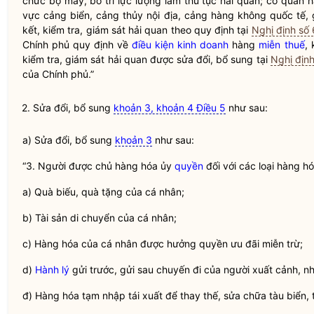
chức bộ máy, bố trí lực lượng làm thủ tục
hải quan
; cơ quan
h
vực
cảng
biển,
cảng
thủy nội địa,
cảng
hàng không quốc tế, g
kết, kiểm tra, giám sát
hải quan
theo quy định tại
Nghị định s
Chính phủ quy định về
điều kiện kinh doanh
hàng
miễn thuế
,
kiểm tra, giám sát
hải quan
được sửa đổi, bổ sung tại
Nghị địn
của Chính phủ.”
2. Sửa đổi, bổ sung
khoản 3, khoản 4 Điều 5
như sau:
a) Sửa đổi, bổ sung
khoản 3
như sau:
“3. Người được chủ hàng hóa ủy
quyền
đối với các loại hàng h
a) Quà biếu, quà tặng của cá nhân;
b) Tài sản di chuyển của cá nhân;
c) Hàng hóa của cá nhân được hưởng quyền ưu đãi miễn trừ;
d)
Hành lý
gửi trước, gửi sau chuyến đi của người xuất cảnh, n
đ) Hàng hóa tạm nhập tái xuất để thay thế, sửa chữa tàu biển,