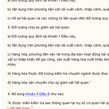
a) Đối tượng quy định tại khoản 1 Điều này;
b) Vật dụng trên phương tiện vận tải xuất cảnh, nhập cảnh, quá
c) Hồ sơ
hải quan
và các chứng từ liên quan đến đối tượng quy 
3. Đối tượng chịu sự giám sát
hải quan
:
a) Đối tượng quy định tại khoản 1 Điều này;
b) Vật dụng trên phương tiện vận tải xuất cảnh, nhập cảnh, quá
c) Hàng hóa, phương tiện vận tải trong
địa bàn
hoạt động
hải 
vật tư nhập khẩu để gia công, sản xuất hàng hóa xuất khẩu đang
nhân;
d) Hàng hóa thuộc đối tượng kiểm tra chuyên ngành được đưa
đ) Hàng hóa vận chuyển chịu sự giám sát
hải quan
.”
4. Bổ sung
khoản 4 Điều 9
như sau:
“4. Được miễn kiểm tra sau thông quan tại trụ sở cơ quan
hải q
Luật Hải quan
.”