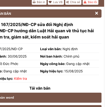
Bản in
Lưu VB
Chia sẻ
Báo lỗi

ĂN BẢN
h 167/2025/NĐ-CP sửa đổi Nghị định
Đ-CP hướng dẫn Luật Hải quan về thủ tục hải
m tra, giám sát, kiểm soát hải quan
7/2025/NĐ-CP
Loại văn bản:
Nghị định
ành:
30/06/2025
Nơi ban hành:
Chính phủ
ồ Đức Phớc
Ngày công báo:
Đang cập nhật
o:
Đang cập nhật
Ngày hiệu lực:
15/08/2025
hiệu lực:
Kiểm tra
Tải văn bản
 bản word