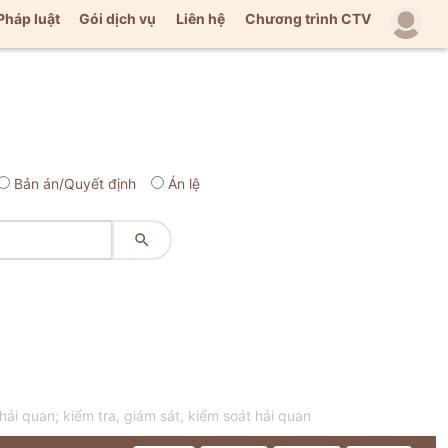
Pháp luật
Gói dịch vụ
Liên hệ
Chương trình CTV
Bản án/Quyết định
Án lệ

i quan; kiểm tra, giám sát, kiểm soát hải quan