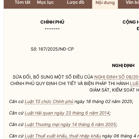
Tóm tắt
Mục lục
Lược đồ
Văn bả
Nội dung
CHÍNH PHỦ
CỘNG H
-------
Số: 167/2025/NĐ-CP
NGHỊ ĐỊNH
SỬA ĐỔI, BỔ SUNG MỘT SỐ ĐIỀU CỦA
NGHỊ ĐỊNH SỐ 08/2
CHÍNH PHỦ QUY ĐỊNH CHI TIẾT VÀ BIỆN PHÁP THI HÀNH
LUẬ
GIÁM SÁT, KIỂM SOÁT
H
Căn cứ
Luật Tổ chức Chính phủ
ngày 18 tháng 02 năm 2025;
Căn cứ
Luật Hải quan ngày 23 tháng 6 năm 2014
;
Căn cứ
Luật Thương mại ngày 14 tháng 6 năm 2005
;
Căn cứ
Luật Thuế xuất khẩu, thuế nhập khẩu
ngày 06 tháng 4 