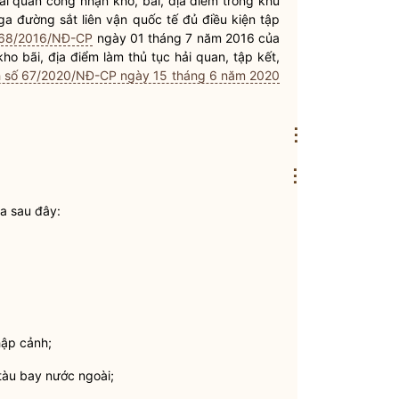
ải quan
công nhận kho, bãi, địa điểm trong khu
a đường sắt liên vận quốc tế đủ điều kiện tập
ố 68/2016/NĐ-CP
ngày 01 tháng 7 năm 2016 của
 kho bãi, địa điểm làm thủ tục
hải quan
, tập kết,
h số 67/2020/NĐ-CP ngày 15 tháng 6 năm 2020
⋮
⋮
óa sau đây:
hập cảnh;
 tàu bay nước ngoài;