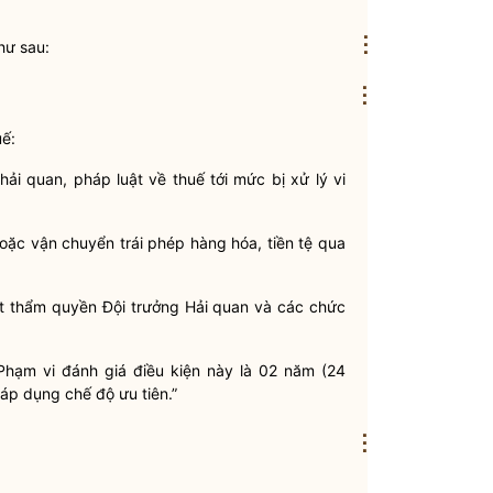
⋮
ư sau:
⋮
ế:
hải quan
, pháp
luật
về thuế tới mức bị xử lý vi
hoặc vận chuyển trái phép hàng hóa, tiền tệ qua
ợt thẩm
quyền
Đội trưởng
Hải quan
và các chức
Phạm vi đánh giá điều kiện này là 02 năm (24
áp dụng chế độ ưu tiên.”
⋮