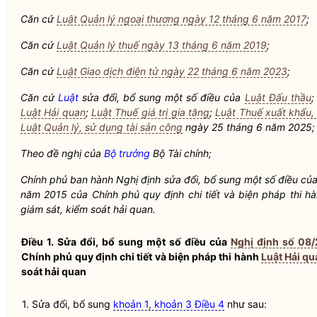
Căn cứ
Luật Quản lý ngoại thương ngày 12 tháng 6 năm 2017
;
Căn cứ
Luật Quản lý thuế ngày 13 tháng 6 năm 2019
;
Căn cứ
Luật Giao dịch điện tử ngày 22 tháng 6 năm 2023
;
Căn cứ
Luật
sửa đổi, bổ sung một số điều của
Luật Đấu thầu
Luật Hải quan
;
Luật Thuế giá trị gia tăng
;
Luật Thuế xuất khẩu,
Luật Quản lý, sử dụng tài sản công
ngày 25 tháng 6 năm 2025;
Theo đề nghị của
Bộ trưởng
Bộ Tài chính;
Chính phủ ban hành Nghị định sửa đổi, bổ sung một số điều củ
năm 2015 của Chính phủ quy định chi tiết và biện pháp thi h
giám sát, kiểm soát
hải quan
.
Điều 1. Sửa đổi, bổ sung một số điều của
Nghị định số 08
Chính phủ quy định chi tiết và biện pháp thi hành
Luật Hải q
soát
hải quan
1. Sửa đổi, bổ sung
khoản 1, khoản 3 Điều 4
như sau: