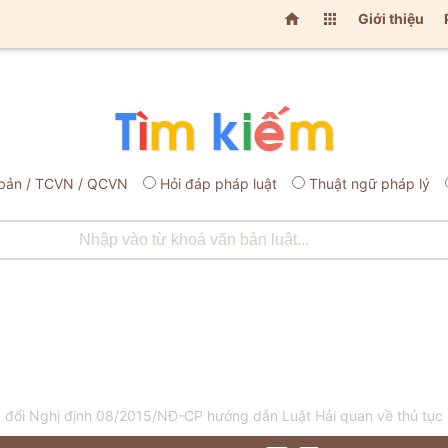


Giới thiệu
bản / TCVN / QCVN
Hỏi đáp pháp luật
Thuật ngữ pháp lý
ổi Nghị định 08/2015/NĐ-CP hướng dẫn Luật Hải quan về thủ tục hả