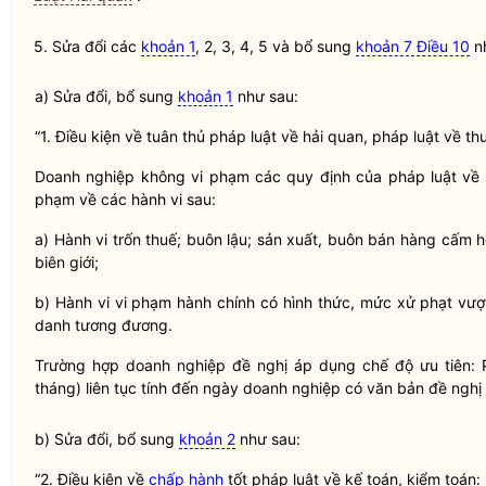
5. Sửa đổi các
khoản 1
, 2, 3, 4, 5 và bổ sung
khoản 7 Điều 10
nh
a) Sửa đổi, bổ sung
khoản 1
như sau:
“1. Điều kiện về tuân thủ pháp
luật
về
hải quan
, pháp
luật
về thu
Doanh nghiệp không vi phạm các quy định của pháp
luật
về
phạm về các hành vi sau:
a) Hành vi trốn thuế; buôn lậu; sản xuất, buôn bán hàng cấm 
biên giới;
b) Hành vi vi phạm hành chính có hình thức, mức xử phạt vư
danh tương đương.
Trường hợp doanh nghiệp đề nghị áp dụng chế độ ưu tiên: 
tháng) liên tục tính đến ngày doanh nghiệp có văn bản đề nghị 
b) Sửa đổi, bổ sung
khoản 2
như sau:
“2. Điều kiện về
chấp hành
tốt pháp
luật
về kế toán, kiểm toán: