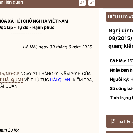
n liên quan
+
-
A
A
HIỆU LỰC V
ÒA XÃ HỘI CHỦ NGHĨA VIỆT NAM
Độc lập - Tự do - Hạnh phúc
Nghị địn
---------------
08/2015/N
quan; kiể
Hà Nội, ngày 30 tháng 6 năm 2025
Số hiệu:
16
Ngày ban h
015/NĐ-CP
NGÀY 21 THÁNG 01 NĂM 2015 CỦA
Người ký:
H
T HẢI QUAN
VỀ THỦ TỤC
HẢI QUAN
, KIỂM TRA,
ẢI QUAN
Số công bá
Tình trạng 
Tải file
năm 2016;