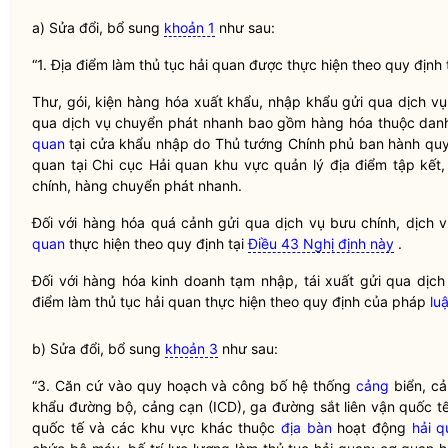
a) Sửa đổi, bổ sung
khoản 1
như sau:
“1. Địa điểm làm thủ tục
hải quan
được thực hiện theo quy định 
Thư, gói, kiện hàng hóa xuất khẩu, nhập khẩu gửi qua dịch v
qua dịch vụ chuyển phát nhanh bao gồm hàng hóa thuộc dan
quan
tại cửa khẩu nhập do Thủ tướng Chính phủ ban hành quy 
quan
tại Chi cục
Hải quan
khu vực quản lý địa điểm tập kết, 
chính, hàng chuyển phát nhanh.
Đối với hàng hóa quá cảnh gửi qua dịch vụ bưu chính, dịch 
quan
thực hiện theo quy định tại
Điều 43 Nghị định này
.
Đối với hàng hóa kinh doanh tạm nhập, tái xuất gửi qua dịch
điểm làm thủ tục
hải quan
thực hiện theo quy định của pháp
luậ
b) Sửa đổi, bổ sung
khoản 3
như sau:
“3. Căn cứ vào quy hoạch và công bố hệ thống
cảng
biển,
cả
khẩu đường bộ,
cảng
cạn (ICD), ga đường sắt liên vận quốc 
quốc tế và các khu vực khác thuộc
địa bàn
hoạt động
hải q