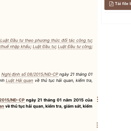
Tải fil
;
Luật Đầu tư theo phương thức đối tác công tư
;
 thuế nhập khẩu
;
Luật Đầu tư
;
Luật Đầu tư công
;
a
Nghị định số 08/2015/NĐ-CP
ngày 21 tháng 01
ành
Luật Hải quan
về thủ tục
hải quan
, kiểm tra,
⋮
/2015/NĐ-CP
ngày 21 tháng 01 năm 2015 của
uan
về thủ tục
hải quan
, kiểm tra, giám sát, kiểm
⋮