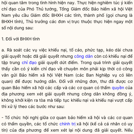
hội quan tâm trong tình hình hiện nay. Thực hiện nghiêm túc ý kiến
chỉ đạo
của Phó Thủ tướng, Tổng Giám đốc Bảo hiểm xã hội Việt
Nam yêu cầu Giám đốc BHXH các tỉnh, thành phố (gọi chung là
BHXH tỉnh), Thủ trưởng các đơn vị trực thuộc thực hiện ngay một
số nội dung sau:
1. Đối với BHXH tỉnh
a. Rà soát các vụ việc khiếu nại, tố cáo, phức tạp, kéo dài chưa
giải quyết hoặc đã giải quyết nhưng
công dân
còn có khiếu nại để
tập trung
chỉ đạo
giải quyết dứt điểm. Trong quá trình giải quyết
thấy cần có ý kiến
chỉ đạo
về chuyên môn phải kịp thời có công
văn gửi Bảo hiểm xã hội Việt Nam (các Ban Nghiệp vụ có liên
quan) để được hướng dẫn. Đối với những đơn, thư đã được cơ
quan Bảo hiểm xã hội các cấp và các cơ quan có thẩm
quyền
của
địa phương xem xét giải quyết nhưng
công dân
không đồng ý,
không khởi kiện ra tòa mà tiếp tục khiếu nại và khiếu nại vượt cấp
thì xử lý theo các bước như sau:
- Tổ chức hội nghị giữa cơ quan bảo hiểm xã hội và các cơ quan
có thẩm quyền, các tổ chức
chính trị
xã hội (kể cả cá nhân có uy
tín) của địa phương để xem xét lại nội dung đã giải quyết. Nếu