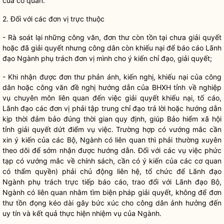
của cơ quan.
2. Đối với các đơn vị trực thuộc
- Rà soát lại những công văn, đơn thư còn tồn tại chưa giải quyết
hoặc đã giải quyết nhưng
công dân
còn khiếu nại để báo cáo Lãnh
đạo Ngành phụ trách đơn vị mình cho ý kiến
chỉ đạo
, giải quyết;
- Khi nhận được đơn thư phản ánh, kiến nghị, khiếu nại của
công
dân
hoặc công văn đề nghị hướng dẫn của BHXH tỉnh về nghiệp
vụ chuyên môn liên quan đến việc giải quyết khiếu nại, tố cáo,
Lãnh đạo các đơn vị phải tập trung
chỉ đạo
trả lời hoặc hướng dẫn
kịp thời đảm bảo đúng thời gian quy định, giúp Bảo hiểm xã hội
tỉnh giải quyết dứt điểm vụ việc. Trường hợp có vướng mắc cần
xin ý kiến của các Bộ, Ngành có liên quan thì phải thường xuyên
theo dõi để sớm nhận được hướng dẫn. Đối với các vụ việc phức
tạp có vướng mắc về chính sách, cần có ý kiến của các cơ quan
có thẩm
quyền
) phải chủ động liên hệ, tổ chức để Lãnh đạo
Ngành phụ trách trực tiếp báo cáo, trao đổi với Lãnh đạo Bộ,
Ngành có liên quan nhằm tìm biện pháp giải quyết, không để đơn
thư tồn đọng kéo dài gây bức xúc cho
công dân
ảnh hưởng đến
uy tín và kết quả thực hiện nhiệm vụ của Ngành.