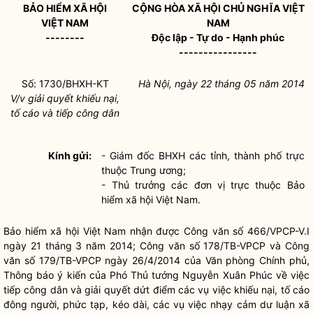
BẢO HIỂM XÃ HỘI
CỘNG HÒA XÃ HỘI CHỦ NGHĨA VIỆT
VIỆT NAM
NAM
--------
Độc lập - Tự do - Hạnh phúc
----------------
Số: 1730/BHXH-KT
Hà Nội, ngày 22 tháng 05 năm 2014
V/v giải quyết khiếu nại,
tố cáo và tiếp
công dân
Kính gửi:
- Giám đốc BHXH các tỉnh, thành phố trực
thuộc Trung ương;
- Thủ trưởng các đơn vị trực thuộc Bảo
hiểm xã hội Việt Nam.
Bảo hiểm xã hội Việt Nam nhận được Công văn số 466/VPCP-V.I
ngày 21 tháng 3 năm 2014; Công văn số 178/TB-VPCP và Công
văn số 179/TB-VPCP ngày 26/4/2014 của Văn phòng Chính phủ,
Thông báo ý kiến của Phó Thủ tướng Nguyễn Xuân Phúc về việc
tiếp
công dân
và giải quyết dứt điểm các vụ việc khiếu nại, tố cáo
đông người, phức tạp, kéo dài, các vụ việc nhạy cảm dư luận xã