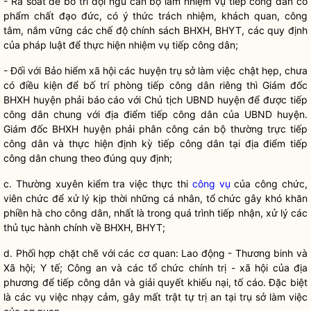
- Rà soát để bố trí đội ngũ cán bộ làm nhiệm vụ tiếp
công dân
có
phẩm chất đạo đức, có ý thức trách nhiệm, khách quan, công
tâm, nắm vững các chế độ chính sách BHXH, BHYT, các quy định
của pháp
luật
để thực hiện nhiệm vụ tiếp
công dân
;
- Đối với Bảo hiểm xã hội các huyện trụ sở làm việc chật hẹp, chưa
có điều kiện để bố trí phòng tiếp
công dân
riêng thì Giám đốc
BHXH huyện phải báo cáo với Chủ tịch UBND huyện để được tiếp
công dân
chung với địa điểm tiếp
công dân
của UBND huyện.
Giám đốc BHXH huyện phải phân công cán bộ thường trực tiếp
công dân
và thực hiện định kỳ tiếp
công dân
tại địa điểm tiếp
công dân
chung theo đúng quy định;
c. Thường xuyên kiểm tra việc thực thi
công vụ
của công chức,
viên chức để xử lý kịp thời những cá nhân, tổ chức gây khó khăn
phiền hà cho
công dân
, nhất là trong quá trình tiếp nhận, xử lý các
thủ tục hành chính về BHXH, BHYT;
d. Phối hợp chặt chẽ với các cơ quan: Lao động - Thương binh và
Xã hội; Y tế; Công an và các tổ chức
chính trị
- xã hội của địa
phương để tiếp
công dân
và giải quyết khiếu nại, tố cáo. Đặc biệt
là các vụ việc nhạy cảm, gây mất trật tự trị an tại trụ sở làm việc