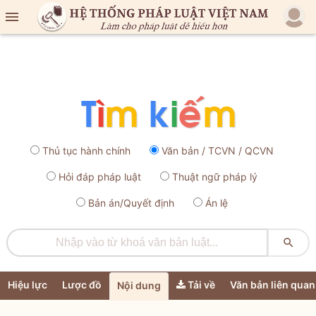

Thủ tục hành chính
Văn bản / TCVN / QCVN
Hỏi đáp pháp luật
Thuật ngữ pháp lý
Bản án/Quyết định
Án lệ

Hiệu lực
Lược đồ
Tải về
Văn bản liên quan
Nội dung