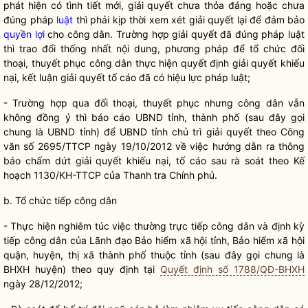
phát hiện có tình tiết mới, giải quyết chưa thỏa đáng hoặc chưa
đúng pháp
luật
thì phải kịp thời xem xét giải quyết lại để đảm bảo
quyền lợi
cho
công dân
. Trường hợp giải quyết đã đúng pháp
luật
thì trao đổi thống nhất nội dung, phương pháp để tổ chức đối
thoại, thuyết phục
công dân
thực hiện quyết định giải quyết khiếu
nại, kết luận giải quyết tố cáo đã có hiệu lực pháp
luật
;
- Trường hợp qua đối thoại, thuyết phục nhưng
công dân
vẫn
không đồng ý thì báo cáo UBND tỉnh, thành phố (sau đây gọi
chung là UBND tỉnh) để UBND tỉnh chủ trì giải quyết theo Công
văn số 2695/TTCP ngày 19/10/2012 về việc hướng dẫn ra thông
báo chấm dứt giải quyết khiếu nại, tố cáo sau rà soát theo Kế
hoạch 1130/KH-TTCP của Thanh tra Chính phủ.
b. Tổ chức tiếp
công dân
- Thực hiện nghiêm túc việc thường trực tiếp
công dân
và định kỳ
tiếp
công dân
của Lãnh đạo Bảo hiểm xã hội tỉnh, Bảo hiểm xã hội
quận, huyện, thị xã thành phố thuộc tỉnh (sau đây gọi chung là
BHXH huyện) theo quy định tại
Quyết định số 1788/QĐ-BHXH
ngày 28/12/2012;