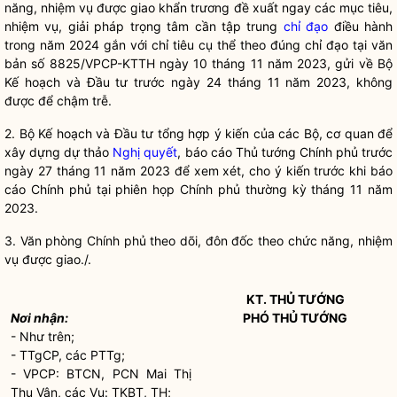
năng, nhiệm vụ được giao khẩn trương đề xuất ngay các mục tiêu,
nhiệm vụ, giải pháp trọng tâm cần tập trung
chỉ đạo
điều hành
trong năm 2024 gắn với chỉ tiêu cụ thể theo đúng
chỉ đạo
tại văn
bản số 8825/VPCP-KTTH ngày 10 tháng 11 năm 2023, gửi về Bộ
Kế hoạch và Đầu tư trước ngày 24 tháng 11 năm 2023, không
được để chậm trễ.
2. Bộ Kế hoạch và Đầu tư tổng hợp ý kiến của các Bộ, cơ quan để
xây dựng dự thảo
Nghị quyết
, báo cáo Thủ tướng Chính phủ trước
ngày 27 tháng 11 năm 2023 để xem xét, cho ý kiến trước khi báo
cáo Chính phủ tại phiên họp Chính phủ thường kỳ tháng 11 năm
2023.
3. Văn phòng Chính phủ theo dõi, đôn đốc theo chức năng, nhiệm
vụ được giao./.
KT. THỦ TƯỚNG
Nơi nhận:
PHÓ THỦ TƯỚNG
- Như trên;
- TTgCP, các PTTg;
- VPCP: BTCN, PCN Mai Thị
Thu Vân, các Vụ: TKBT, TH;