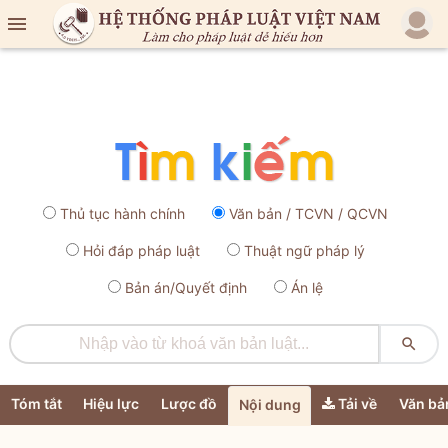

Thủ tục hành chính
Văn bản / TCVN / QCVN
Hỏi đáp pháp luật
Thuật ngữ pháp lý
Bản án/Quyết định
Án lệ

Tóm tắt
Hiệu lực
Lược đồ
Tải về
Văn bả
Nội dung