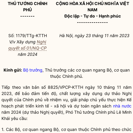
THỦ TƯỚNG CHÍNH
CỘNG HÒA XÃ HỘI CHỦ NGHĨA VIỆT
PHỦ
NAM
-------
Độc lập - Tự do - Hạnh phúc
---------------
Số: 1179/TTg-KTTH
Hà Nội, ngày 23 tháng 11 năm 2023
V/v Xây dựng
Nghị
quyết số 01/NQ-CP
năm 2024
Kính gửi:
Bộ trưởng
, Thủ trưởng các cơ quan ngang Bộ, cơ quan
thuộc Chính phủ.
Tiếp theo văn bản số 8825/VPCP-KTTH ngày 10 tháng 11 năm
2023, để bảo đảm tiến độ, chất lượng xây dựng dự thảo
Nghị
quyết
của Chính phủ về nhiệm vụ, giải pháp chủ yếu thực hiện Kế
hoạch phát triển kinh tế - xã hội và dự toán ngân sách
nhà nước
năm 2024 (dự thảo
Nghị quyết
), Phó Thủ tướng Chính phủ Lê Minh
Khái yêu cầu:
1. Các Bộ, cơ quan ngang Bộ, cơ quan thuộc Chính phủ theo chức