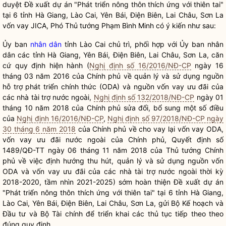
duyệt Đề xuất dự án "Phát triển nông thôn thích ứng với thiên tai"
tại 6 tỉnh Hà Giang, Lào Cai, Yên Bái, Điện Biên, Lai Châu, Sơn La
vốn vay JICA, Phó Thủ tướng Phạm Bình Minh có ý kiến như sau:
Ủy ban
nhân dân
tỉnh Lào Cai chủ trì, phối hợp với Ủy ban
nhân
dân
các tỉnh Hà Giang, Yên Bái, Điện Biên, Lai Châu, Sơn La, căn
cứ quy định hiện hành (
Nghị định số 16/2016/NĐ-CP
ngày 16
tháng 03 năm 2016 của Chính phủ về quản lý và sử dụng nguồn
hỗ trợ phát triển chính thức (ODA) và nguồn vốn vay ưu đãi của
các nhà tài trợ nước ngoài,
Nghị định số 132/2018/NĐ-CP
ngày 01
tháng 10 năm 2018 của Chính phủ sửa đổi, bổ sung một số điều
của
Nghị định 16/2016/NĐ-CP
,
Nghị định số 97/2018/NĐ-CP ngày
30 tháng 6 năm 2018
của Chính phủ về cho vay lại vốn vay ODA,
vốn vay ưu đãi nước ngoài của Chính phủ, Quyết định số
1489/QĐ-TT ngày 06 tháng 11 năm 2018 của Thủ tướng Chính
phủ về việc định hướng thu hút, quản lý và sử dụng nguồn vốn
ODA và vốn vay ưu đãi của các nhà tài trợ nước ngoài thời kỳ
2018-2020, tầm nhìn 2021-2025) sớm hoàn thiện Đề xuất dự án
"Phát triển nông thôn thích ứng với thiên tai" tại 6 tỉnh Hà Giang,
Lào Cai, Yên Bái, Điện Biên, Lai Châu, Sơn La, gửi Bộ Kế hoạch và
Đầu tư và Bộ Tài chính để triển khai các thủ tục tiếp theo theo
đúng quy định.