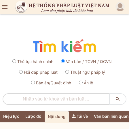

Thủ tục hành chính
Văn bản / TCVN / QCVN
Hỏi đáp pháp luật
Thuật ngữ pháp lý
Bản án/Quyết định
Án lệ

Hiệu lực
Lược đồ
Tải về
Văn bản liên quan
Nội dung