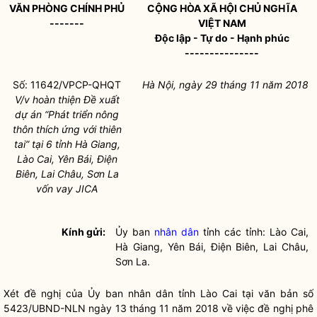
VĂN PHÒNG CHÍNH PHỦ
CỘNG HÒA XÃ HỘI CHỦ NGHĨA
-------
VIỆT NAM
Độc lập - Tự do - Hạnh phúc
---------------
Số: 11642/VPCP-QHQT
Hà Nội, ngày 29
tháng 11
năm 2018
V/v hoàn thiện Đề xuất
dự án
“
Phát triển nông
th
ô
n thích ứng với thiên
tai
”
tại 6 tỉnh Hà Giang,
Lào Cai, Y
ê
n Bái, Điện
Biên, Lai Châu, Sơn La
vốn vay JICA
Kính gửi:
Ủy ban
nhân dân
tỉnh các tỉnh: Lào Cai,
Hà Giang, Yên Bái, Điện Biên, Lai Châu,
Sơn La.
Xét đề nghị của Ủy ban
nhân dân
tỉnh Lào Cai tại văn bản số
5423/UBND-NLN ngày 13 tháng 11 năm 2018 về việc đề nghị phê