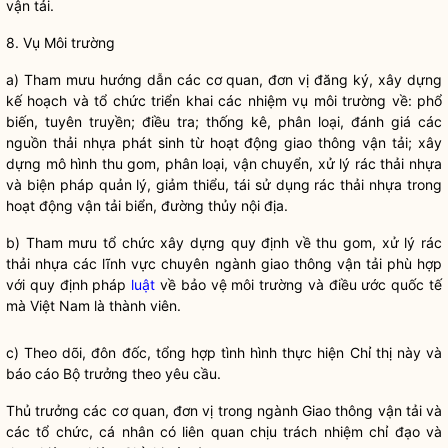
vận tải.
8. Vụ Môi trường
a) Tham mưu hướng dẫn các cơ quan, đơn vị đăng ký, xây dựng
kế hoạch và tổ chức triển khai các nhiệm vụ môi trường về: phổ
biến, tuyên truyền; điều tra; thống kê, phân loại, đánh giá các
nguồn thải nhựa phát sinh từ hoạt động giao thông vận tải; xây
dựng mô hình thu gom, phân loại, vận chuyển, xử lý rác thải nhựa
và biện pháp quản lý, giảm thiểu, tái sử dụng rác thải nhựa trong
hoạt động vận tải biển, đường thủy nội địa.
b) Tham mưu tổ chức xây dựng quy định về thu gom, xử lý rác
thải nhựa các lĩnh vực chuyên ngành giao thông vận tải phù hợp
với quy định pháp
luật
về bảo vệ môi trường và điều ước quốc tế
mà Việt Nam là thành viên.
c) Theo dõi, đôn đốc, tổng hợp tình hình thực hiện Chỉ thị này và
báo cáo
Bộ trưởng
theo yêu cầu.
Thủ trưởng các cơ quan, đơn vị trong ngành Giao thông vận tải và
các tổ chức, cá nhân có liên quan chịu trách nhiệm
chỉ đạo
và