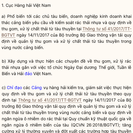
1. Cục Hàng hải Việt Nam
a) Phổ biến tới các chủ tàu biển, doanh nghiệp kinh doanh khai
thác cảng biển yêu cầu về kiểm soát rác thải nhựa và quy định về
thu gom, xử lý chất thải từ tàu thuyền tại
Thông tư số 41/2017/TT-
BGTVT
ngày 14/11/2017 của
Bộ trưởng
Bộ Giao thông vận tải quy
định về quản lý thu gom và xử lý chất thải từ tàu thuyền trong
vùng nước cảng biển.
b) Xây dựng và thực hiện các chuyên đề về thu gom, xử lý rác
thải nhựa gắn với việc tổ chức Ngày Đại dương Thế giới, Tuần lễ
Biển và Hải
đảo
Việt Nam.
c)
Chỉ đạo
các
Cảng
vụ hàng hải kiểm tra, giám sát việc thực hiện
quy định về thu gom và xử lý chất thải tử tàu thuyền theo quy
định tại
Thông tư số 41/2017/TT-BGTVT
ngày 14/11/2017 của
Bộ
trưởng
Bộ Giao thông vận tải quy định về quản lý thu gom và xử lý
chất thải từ tàu thuyền trong vùng nước
cảng
biển và quy định về
ngăn ngừa ô nhiễm do rác thải tại Quy chuẩn kỹ thuật
quốc gia
về
ngăn ngừa ô nhiễm biển của tàu (QCVN 26:2018/BGTVT); tăng
cường xử lý thường xuyên và đột xuất các trường hợp tàu thuyền