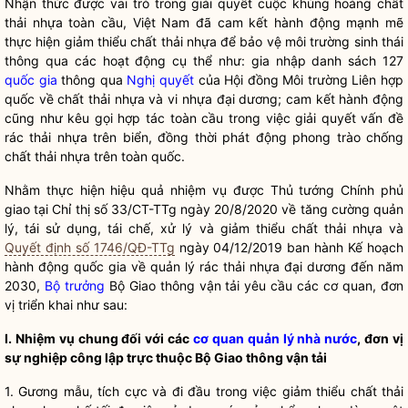
Nhận thức được vai trò trong giải quyết cuộc khủng hoảng chất
thải nhựa toàn cầu, Việt Nam đã cam kết hành động mạnh mẽ
thực hiện giảm thiểu chất thải nhựa để bảo vệ môi trường sinh thái
thông qua các hoạt động cụ thể như: gia nhập danh sách 127
quốc gia
thông qua
Nghị quyết
của Hội đồng Môi trường Liên hợp
quốc về chất thải nhựa và vi nhựa đại dương; cam kết hành động
cũng như kêu gọi hợp tác toàn cầu trong việc giải quyết vấn đề
rác thải nhựa trên biển, đồng thời phát động phong trào chống
chất thải nhựa trên toàn quốc.
Nhằm thực hiện hiệu quả nhiệm vụ được Thủ tướng Chính phủ
giao tại Chỉ thị số 33/CT-TTg ngày 20/8/2020 về tăng cường quản
lý, tái sử dụng, tái chế, xử lý và giảm thiểu chất thải nhựa và
Quyết định số 1746/QĐ-TTg
ngày 04/12/2019 ban hành Kế hoạch
hành động
quốc gia
về quản lý rác thải nhựa đại dương đến năm
2030,
Bộ trưởng
Bộ Giao thông vận tải yêu cầu các cơ quan, đơn
vị triển khai như sau:
I. Nhiệm vụ chung đối với các
cơ quan quản lý nhà nước
, đơn vị
sự nghiệp công lập trực thuộc Bộ Giao thông vận tải
1. Gương mẫu, tích cực và đi đầu trong việc giảm thiểu chất thải