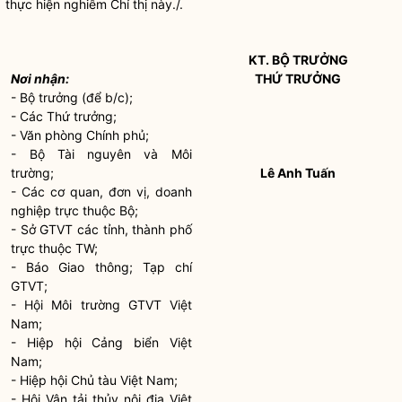
thực hiện nghiêm Chỉ thị này./.
KT.
BỘ TRƯỞNG
Nơi nhận:
THỨ TRƯỞNG
-
Bộ trưởng
(để b/c);
- Các Thứ trưởng;
- Văn phòng Chính phủ;
- Bộ Tài nguyên và Môi
trường;
Lê Anh Tuấn
- Các cơ quan, đơn vị, doanh
nghiệp trực thuộc Bộ;
- Sở GTVT các tỉnh, thành phố
trực thuộc TW;
- Báo Giao thông; Tạp chí
GTVT;
- Hội Môi trường GTVT Việt
Nam;
- Hiệp hội
Cảng
biển Việt
Nam;
- Hiệp hội Chủ tàu Việt Nam;
- Hội Vận tải thủy nội địa Việt