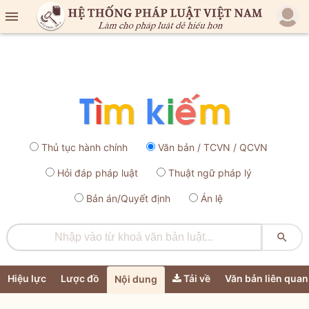

Thủ tục hành chính
Văn bản / TCVN / QCVN
Hỏi đáp pháp luật
Thuật ngữ pháp lý
Bản án/Quyết định
Án lệ

Hiệu lực
Lược đồ
Tải về
Văn bản liên quan
Nội dung