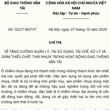
BỘ GIAO THÔNG VẬN
CỘNG HÒA XÃ HỘI CHỦ NGHĨA VIỆT
TẢI
NAM
-------
Độc lập - Tự do - Hạnh phúc
---------------
Số: 10/CT-BGTVT
Hà Nội, ngày 07 tháng 10 năm 2020
CHỈ THỊ
VỀ TĂNG CƯỜNG QUẢN LÝ, TÁI SỬ DỤNG, TÁI CHẾ, XỬ LÝ VÀ
GIẢM THIỂU CHẤT THẢI NHỰA TRONG HOẠT ĐỘNG GIAO THÔNG
VẬN TẢI
Ô nhiễm nhựa đang trở thành một trong những thách thức lớn nhất
mà các
quốc gia
phải đối mặt. Việc lạm dụng sử dụng sản phẩm
nhựa, nhất là túi ni-lông khó phân hủy, sản phẩm nhựa dùng một
lần đã và đang để lại những hậu quả nghiêm trọng đối với môi
trường; ô nhiễm nhựa, đặc biệt là ô nhiễm nhựa đại dương là vấn
đề đáng báo động, đã, đang và sẽ gây thiệt hại to lớn cho môi
trường sinh thái ở nước ta.