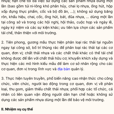
nhựa; hạn chế tối đa việc sử dụng các sản phẩm nhựa dùng một
lần (bao gồm túi ni-Iông khó phân hủy, chai lọ nhựa, ống hút, hộp
xốp đựng thực phẩm, cốc và bộ đồ ăn, ...); không sử dụng băng
rôn, khẩu hiệu, chai, cốc, ống hút, bát, đũa nhựa, ... dùng một lần
tại công sở và trong các hội nghị, hội thảo, cuộc họp và ngày lễ,
ngày kỷ niệm và các sự kiện khác; ưu tiên lựa chọn các sản phẩm
tái chế, thân thiện với môi trường.
2. Tiên phong, gương mẫu thực hiện phân loại rác thải tại nguồn
ngay tại công sở, bố trí thùng rác để phân loại rác thải tại các cơ
quan, đơn vị; chất thải nhựa và các chất thải khác có thể tái chế
không được để lẫn với chất thải hữu cơ; khuyến khích xây dựng và
thực hiện các mô hình kiểu mẫu để làm cơ sở nhân rộng cho các
cơ quan, đơn vị trong lĩnh vực và
địa bàn
quản lý.
3. Thực hiện tuyên truyền, phổ biến nâng cao nhận thức cho công
chức, viên chức, người lao động trong cơ quan, đơn vị về phân
loại, thu gom, giảm thiểu chất thải nhựa; phối hợp các tổ chức, cá
nhân có liên quan vận động người dân hạn chế hoặc không sử
dụng các sản phẩm nhựa dùng một lần để bảo vệ môi trường.
II. Nhiệm vụ cụ thể