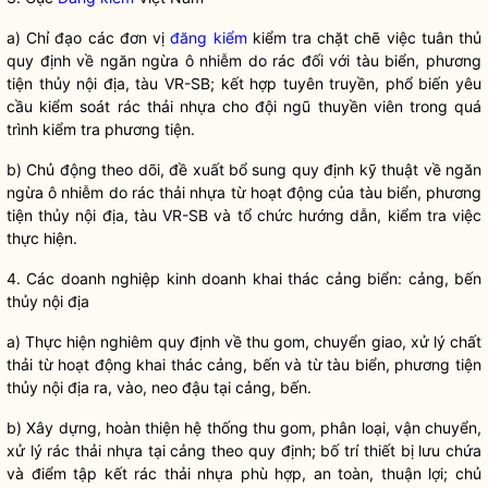
a)
Chỉ đạo
các đơn vị
đăng kiểm
kiểm tra chặt chẽ việc tuân thủ
quy định về ngăn ngừa ô nhiễm do rác đối với tàu biển, phương
tiện thủy nội địa, tàu VR-SB; kết hợp tuyên truyền, phổ biến yêu
cầu kiểm soát rác thải nhựa cho đội ngũ thuyền viên trong quá
trình kiểm tra phương tiện.
b) Chủ động theo dõi, đề xuất bổ sung quy định kỹ thuật về ngăn
ngừa ô nhiễm do rác thải nhựa từ hoạt động của tàu biển, phương
tiện thủy nội địa, tàu VR-SB và tổ chức hướng dẫn, kiểm tra việc
thực hiện.
4. Các doanh nghiệp kinh doanh khai thác
cảng
biển:
cảng
, bến
thủy nội địa
a) Thực hiện nghiêm quy định về thu gom, chuyển giao, xử lý chất
thải từ hoạt động khai thác
cảng
, bến và từ tàu biển, phương tiện
thủy nội địa ra, vào, neo đậu tại
cảng
, bến.
b) Xây dựng, hoàn thiện hệ thống thu gom, phân loại, vận chuyển,
xử lý rác thải nhựa tại cảng theo quy định; bố trí thiết bị lưu chứa
và điểm tập kết rác thải nhựa phù hợp, an toàn, thuận lợi; chủ