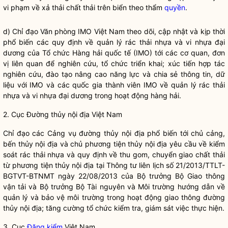
vi phạm về xả thải chất thải trên biển theo thẩm
quyền
.
d)
Chỉ đạo
Văn phòng IMO Việt Nam theo dõi, cập nhật và kịp thời
phổ biến các quy định về quản lý rác thải nhựa và vi nhựa đại
dương của Tổ chức Hàng hải quốc tế (IMO) tới các cơ quan, đơn
vị liên quan để nghiên cứu, tổ chức triển khai; xúc tiến hợp tác
nghiên cứu, đào tạo nâng cao năng lực và chia sẻ thông tin, dữ
liệu với IMO và các
quốc gia
thành viên IMO về quản lý rác thải
nhựa và vi nhựa đại dương trong hoạt động hàng hải.
2. Cục Đường thủy nội địa Việt Nam
Chỉ đạo
các
Cảng
vụ đường thủy nội địa phổ biến tới chủ
cảng
,
bến thủy nội địa và chủ phương tiện thủy nội địa yêu cầu về kiểm
soát rác thải nhựa và quy định về thu gom, chuyển giao chất thải
từ phương tiện thủy nội địa tại Thông tư liên lịch số 21/2013/TTLT-
BGTVT-BTNMT ngày 22/08/2013 của
Bộ trưởng
Bộ Giao thông
vận tải và
Bộ trưởng
Bộ Tài nguyên và Môi trường hướng dẫn về
quản lý và bảo vệ môi trường trong hoạt động giao thông đường
thủy nội địa; tăng cường tổ chức kiểm tra, giám sát việc thực hiện.
3. Cục
Đăng kiểm
Việt Nam