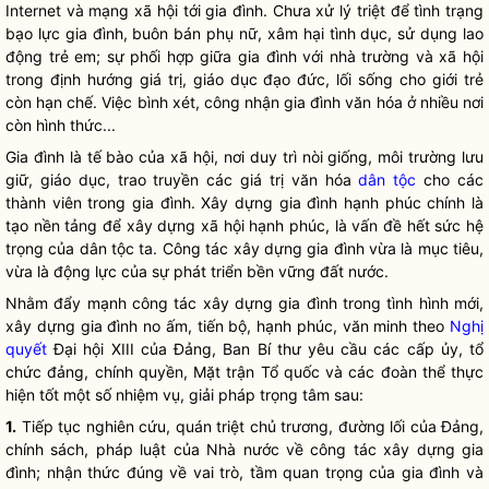
Internet và mạng xã hội tới gia đình. Chưa xử lý triệt để tình trạng
bạo lực gia đình, buôn bán phụ nữ, xâm hại tình dục, sử dụng lao
động trẻ em; sự phối hợp giữa gia đình với nhà trường và xã hội
trong định hướng giá trị, giáo dục đạo đức, lối sống cho giới trẻ
còn hạn chế. Việc bình xét, công nhận gia đình văn hóa ở nhiều nơi
còn hình thức...
Gia đình là tế bào của xã hội, nơi duy trì nòi giống, môi trường lưu
giữ, giáo dục, trao truyền các giá trị văn hóa
dân tộc
cho các
thành viên trong gia đình. Xây dựng gia đình hạnh phúc chính là
tạo nền tảng để xây dựng xã hội hạnh phúc, là vấn đề hết sức hệ
trọng của
dân tộc
ta.
Công tác
xây dựng gia đình vừa là mục tiêu,
vừa là động lực của sự phát triển bền vững đất nước.
Nhằm đẩy mạnh
công tác
xây dựng gia đình trong tình hình mới,
xây dựng gia đình no ấm, tiến bộ, hạnh phúc, văn minh theo
Nghị
quyết
Đại hội XIII của Đảng, Ban Bí thư yêu cầu các cấp ủy, tổ
chức đảng,
chính quyền
, Mặt trận Tổ quốc và các đoàn thể thực
hiện tốt một số nhiệm vụ, giải pháp trọng tâm sau:
1.
Tiếp tục nghiên cứu, quán triệt chủ trương, đường lối của Đảng,
chính sách, pháp
luật
của
Nhà nước
về
công tác
xây dựng gia
đình; nhận thức đúng về vai trò, tầm quan trọng của gia đình và