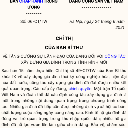
BAN
CHẤP HÀNH
TRUNG
ĐẢNG CỘNG SẢN VIỆT NAM
ƯƠNG
---------------
--------
Số
: 06-
CT/TW
Hà Nội, ngày 24 tháng 6 năm
2021
CHỈ THỊ
CỦA BAN BÍ THƯ
VỀ TĂNG CƯỜNG SỰ LÃNH ĐẠO CỦA ĐẢNG ĐỐI VỚI
CÔNG TÁC
XÂY DỰNG GIA ĐÌNH TRONG TÌNH HÌNH MỚI
Sau hơn 15 năm thực hiện Chỉ thị số 49-CT/TW của Ban Bí thư
khóa IX về xây dựng gia đình thời kỳ công nghiệp hóa, hiện đại
hóa đất nước,
công tác
xây dựng gia đình đã đạt được nhiều kết
quả quan trọng. Các cấp ủy đảng,
chính quyền
, Mặt trận Tổ quốc
Việt Nam và đoàn thể đã xác định
công tác
xây dựng gia đình là
một trong những nội dung quan trọng trong chương trình
công
tác
. Nhiều gia đình đã tiếp cận được những dịch vụ xã hội cơ bản,
chất lượng cuộc sống ngày càng nâng cao. Kinh tế hộ gia đình đã
đóng vai trò quan trọng trong thu nhập quốc dân; nhiều hộ gia
đình đã nỗ lực vươn lên làm giàu chính đáng. Bảo vệ, chăm sóc,