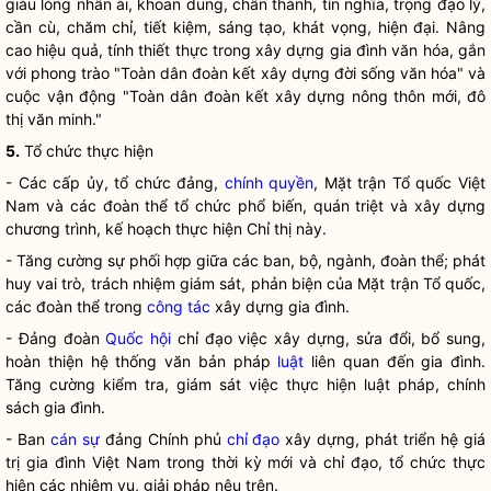
giàu lòng nhân ái, khoan dung, chân thành, tín nghĩa, trọng đạo lý,
cần cù, chăm chỉ, tiết kiệm, sáng tạo, khát vọng, hiện đại. Nâng
cao hiệu quả, tính thiết thực trong xây dựng gia đình văn hóa, gắn
với phong trào "Toàn dân đoàn kết xây dựng đời sống văn hóa" và
cuộc vận động "Toàn dân đoàn kết xây dựng nông thôn mới, đô
thị văn minh."
5.
Tổ chức thực hiện
- Các cấp ủy, tổ chức đảng,
chính quyền
, Mặt trận Tổ quốc Việt
Nam và các đoàn thể tổ chức phổ biến, quán triệt và xây dựng
chương trình, kế hoạch thực hiện Chỉ thị này.
- Tăng cường sự phối hợp giữa các ban, bộ, ngành, đoàn thể; phát
huy vai trò, trách nhiệm giám sát, phản biện của Mặt trận Tổ quốc,
các đoàn thể trong
công tác
xây dựng gia đình.
- Đảng đoàn
Quốc hội
chỉ đạo
việc xây dựng, sửa đổi, bổ sung,
hoàn thiện hệ thống văn bản pháp
luật
liên quan đến gia đình.
Tăng cường kiểm tra, giám sát việc thực hiện
luật
pháp, chính
sách gia đình.
- Ban
cán sự
đảng Chính phủ
chỉ đạo
xây dựng, phát triển hệ giá
trị gia đình Việt Nam trong thời kỳ mới và
chỉ đạo
, tổ chức thực
hiện các nhiệm vụ, giải pháp nêu trên.