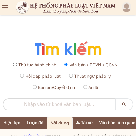

Thủ tục hành chính
Văn bản / TCVN / QCVN
Hỏi đáp pháp luật
Thuật ngữ pháp lý
Bản án/Quyết định
Án lệ

Hiệu lực
Lược đồ
Tải về
Văn bản liên quan
Nội dung