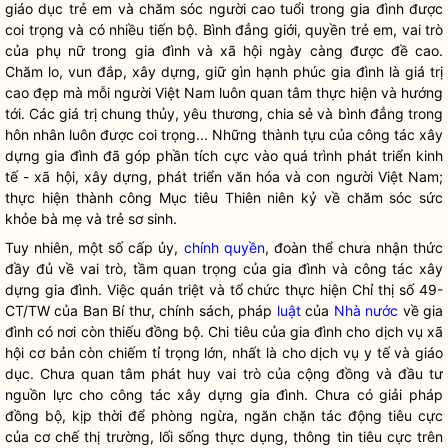
giáo dục trẻ em và chăm sóc người cao tuổi trong gia đình được
coi trọng và có nhiều tiến bộ. Bình đẳng giới, quyền trẻ em, vai trò
của phụ nữ trong gia đình và xã hội ngày càng được đề cao.
Chăm lo, vun đắp, xây dựng, giữ gìn hạnh phúc gia đình là giá trị
cao đẹp mà mỗi người Việt Nam luôn quan tâm thực hiện và hướng
tới. Các giá trị chung thủy, yêu thương, chia sẻ và bình đẳng trong
hôn nhân luôn được coi trọng... Những thành tựu của
công tác
xây
dựng gia đình đã góp phần tích cực vào quá trình phát triển kinh
tế - xã hội, xây dựng, phát triển văn hóa và con người Việt Nam;
thực hiện thành công Mục tiêu Thiên niên kỷ về chăm sóc sức
khỏe bà mẹ và trẻ sơ sinh.
Tuy nhiên, một số cấp ủy,
chính quyền
, đoàn thể chưa nhận thức
đầy đủ về vai trò, tầm quan trọng của gia đình và
công tác
xây
dựng gia đình. Việc quán triệt và tổ chức thực hiện Chỉ thị số 49-
CT/TW của Ban Bí thư, chính sách, pháp
luật
của
Nhà nước
về gia
đình có nơi còn thiếu đồng bộ. Chi tiêu của gia đình cho dịch vụ xã
hội cơ bản còn chiếm tỉ trọng lớn, nhất là cho dịch vụ y tế và giáo
dục. Chưa quan tâm phát huy vai trò của cộng đồng và đầu tư
nguồn lực cho
công tác
xây dựng gia đình. Chưa có giải pháp
đồng bộ, kịp thời để phòng ngừa, ngăn chặn tác động tiêu cực
của cơ chế thị trường, lối sống thực dụng, thông tin tiêu cực trên