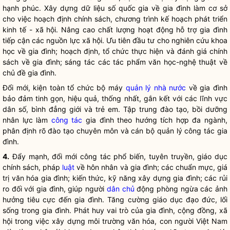
hạnh phúc. Xây dựng dữ liệu số
quốc gia
về gia đình làm cơ sở
cho việc hoạch định chính sách, chương trình kế hoạch phát triển
kinh tế - xã hội. Nâng cao chất lượng hoạt động hỗ trợ gia đình
tiếp cận các nguồn lực xã hội. Ưu tiên đầu tư cho nghiên cứu khoa
học về gia đình; hoạch định, tổ chức thực hiện và đánh giá chính
sách về gia đình; sáng tác các tác phẩm văn học-nghệ thuật về
chủ đề gia đình.
Đổi mới, kiện toàn tổ chức bộ máy
quản lý nhà nước
về gia đình
bảo đảm tinh gọn, hiệu quả, thống nhất, gắn kết với các lĩnh vực
dân số, bình đẳng giới và trẻ em. Tập trung đào tạo, bồi dưỡng
nhân lực làm
công tác
gia đình theo hướng tích hợp đa ngành,
phân định rõ đào tạo chuyên môn và cán bộ quản lý
công tác
gia
đình.
4.
Đẩy mạnh, đổi mới
công tác
phổ biến, tuyên truyền, giáo dục
chính sách, pháp
luật
về hôn nhân và gia đình; các chuẩn mực, giá
trị văn hóa gia đình; kiến thức, kỹ năng xây dựng gia đình; các rủi
ro đối với gia đình, giúp người
dân chủ
động phòng ngừa các ảnh
hưởng tiêu cực đến gia đình. Tăng cường giáo dục đạo đức, lối
sống trong gia đình. Phát huy vai trò của gia đình, cộng đồng, xã
hội trong việc xây dựng môi trường văn hóa, con người Việt Nam