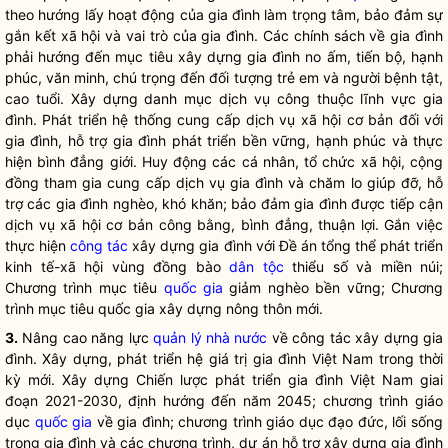
theo hướng lấy hoạt động của gia đình làm trọng tâm, bảo đảm sự
gắn kết xã hội và vai trò của gia đình. Các chính sách về gia đình
phải hướng đến mục tiêu xây dựng gia đình no ấm, tiến bộ, hạnh
phúc, văn minh, chú trọng đến đối tượng trẻ em và người bệnh tật,
cao tuổi. Xây dựng danh mục dịch vụ công thuộc lĩnh vực gia
đình. Phát triển hệ thống cung cấp dịch vụ xã hội cơ bản đối với
gia đình, hỗ trợ gia đình phát triển bền vững, hạnh phúc và thực
hiện bình đẳng giới. Huy động các cá nhân, tổ chức xã hội, cộng
đồng tham gia cung cấp dịch vụ gia đình và chăm lo giúp đỡ, hỗ
trợ các gia đình nghèo, khó khăn; bảo đảm gia đình được tiếp cận
dịch vụ xã hội cơ bản công bằng, bình đẳng, thuận lợi. Gắn việc
thực hiện
công tác
xây dựng gia đình với Đề án tổng thể phát triển
kinh tế-xã hội vùng đồng bào
dân tộc
thiểu số và miền núi;
Chương trình mục tiêu
quốc gia
giảm nghèo bền vững; Chương
trình mục tiêu
quốc gia
xây dựng nông thôn mới.
3.
Nâng cao năng lực
quản lý nhà nước
về
công tác
xây dựng gia
đình. Xây dựng, phát triển hệ giá trị gia đình Việt Nam trong thời
kỳ mới. Xây dựng Chiến lược phát triển gia đình Việt Nam giai
đoạn 2021-2030, định hướng đến năm 2045; chương trình giáo
dục
quốc gia
về gia đình; chương trình giáo dục đạo đức, lối sống
trong gia đình và các chương trình, dự án hỗ trợ xây dựng gia đình