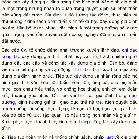
công tác
xây dựng gia đình trong tình hình mới. Xác định gia đình
là một trong những nhân tố quan trọng quyết định sự phát triển
bền vững đất nước. Gia đình là đối tượng tác động, thực hiện và
thụ hưởng chính sách phát triển kinh tế-xã hội. Xây dựng gia đình
no ấm, tiến bộ, hạnh phúc, văn minh là một trong những nội dung
quan trọng, yêu cầu xuyên suốt của sự nghiệp đổi mới, phát triển
đất nước.
Các cấp ủy, tổ chức đảng phải thường xuyên lãnh đạo,
chỉ đạo
công tác
xây dựng gia đình; phát huy vai trò, trách nhiệm người
đứng đầu các cấp về
công tác
xây dựng gia đình. Cán bộ, đảng
viên phải nêu gương và vận động
nhân dân
tích cực tham gia xây
dựng gia đình hạnh phúc. Tiếp tục xây dựng và nhân rộng các mô
hình gia đình văn hóa tiêu biểu, nền nếp, ông bà, cha mẹ mẫu
mực, con cháu hiếu thảo, vợ chồng hòa thuận, anh chị em đoàn
kết, thương yêu nhau. Đề cao vai trò của gia đình trong
nuôi
dưỡng
, định hướng giá trị, giáo dục thế hệ trẻ. Kiên quyết đấu
tranh chống lối sống thực dụng, tệ nạn xã hội, bạo lực gia đình,
xóa bỏ các hủ tục, tập quán lạc hậu trong hôn nhân và gia đình.
Khắc phục bệnh thành tích, hình thức trong
công tác
xây dựng gia
đình.
2.
Tiếp tục hoàn thiện hệ thống chính sách, pháp
luật
về gia đình