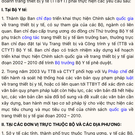
doanh trang thiết bị y tế (TTBYT) phải thực hiện các yêu cầu sau:
I. Tại Bộ Y tế:
1. Thành lập Ban
chỉ đạo
triển khai thực hiện Chính sách
quốc gia
về trang thiết bị y tế, có sự tham gia của các Bộ, ngành có liên
quan. Ban
chỉ đạo
cấp trung ương do đồng chí Thứ trưởng Bộ Y tế
phụ trách
công tác
trang thiết bị y tế làm trưởng ban, thường trực
Ban
chỉ đạo
đặt tại Vụ Trang thiết bị và Công trình y tế (TTB và
CTYT) Bộ Y tế. Ban
chỉ đạo
có trách nhiệm xây dựng kế hoạch
triển khai thực hiện Chính sách
quốc gia
về trang thiết bị y tế giai
đoạn 2002 – 2010 để trình
Bộ trưởng
Bộ Y tế phê duyệt.
2. Trong năm 2003 Vụ TTB và CTYT phối hợp với Vụ
Pháp chế
để
tiến hành rà soát hệ thống hoá các văn bản quy phạm pháp
luật
về trang thiết bị y tế, hoặc có liên quan tới TTBYT để xác định các
văn bản quy phạm pháp
luật
còn hiệu lực, các văn bản đã hết hiệu
lực, các văn bản cần sửa đổi bổ sung và đề xuất các văn bản cần
xây dựng, ban hành mới tạo cơ sở pháp lý cho việc thực hiện các
mục tiêu chung và mục tiêu cụ thể của chính sách
quốc gia
về
trang thiết bị y tế giai đoạn 2002 – 2010.
II. TẠI CÁC ĐƠN VỊ TRỰC THUỘC BỘ VÀ CÁC ĐỊA PHƯƠNG:
1. Sở y tế các tỉnh, thành phố trực thuộc Trung ương, y tế các Bộ,