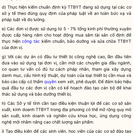
d) Thực hiện kiểm chuẩn định kỳ TTBYT đang sử dụng tại các cơ
sở y tế theo đúng quy định của pháp
luật
về an toàn bức xạ và
pháp
luật
về đo lường.
e) Các đơn vị được sử dụng từ 5 - 7% tổng kinh phí thường xuyên
được cấp hàng năm cho hoạt động mua sắm tài sản cố định để
thực hiện
công tác
kiểm chuẩn, bảo dưỡng và sửa chữa TTBYT
của đơn vị.
g) Với các dự án có đầu tư thiết bị công nghệ cao, lần đầu tiên
đưa vào sử dụng tại đơn vị, cần mời các chuyên gia đầu ngành,
cơ quan tư vấn có đủ tư cách pháp nhân, tham gia xây dựng
danh mục, cấu hình kỹ thuật, dự toán của loại thiết bị cần mua và
báo cáo cấp có thẩm
quyền
xem xét, phê duyệt. Để đảm bảo hiệu
quả đầu tư các đơn vị cần có kế hoạch đào tạo cán bộ để khai
thác sử dụng và bảo dưỡng thiết bị.
h) Các Sở y tế tỉnh cần tạo điều kiện thuận lợi để các cơ sở sản
xuất, kinh doanh TTBYT trong địa phương có thể mở rộng quy mô
sản xuất, kinh doanh và nghiên cứu khoa học, ứng dụng công
nghệ mới nhằm nâng cao chất lượng sản phẩm.
i) Tạo điều kiện để các sinh viên, học viên của các cơ sở đào tạo