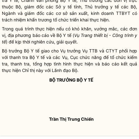
tra Y tế,
Chánh Văn phòng
Bộ Y tế, Thủ trưởng các đơn vị trực
thuộc Bộ, giám đốc các Sở y tế tỉnh, Thủ trưởng y tế các Bộ,
Ngành và giám đốc các cơ sở sản xuất, kinh doanh TTBYT có
trách nhiệm khẩn trương tổ chức triển khai thực hiện.
Trong quá trình thực hiện nếu có khó khăn, vướng mắc, các đơn
vị, địa phương báo cáo về Bộ Y tế (
Vụ Trang thiết bị - Công trình y
tế
) để kịp thời nghiên cứu, giải quyết.
Bộ trưởng
Bộ Y tế giao cho Vụ trưởng Vụ TTB và CTYT phối hợp
với thanh tra Bộ Y tế và các Vụ, Cục chức năng để tổ chức kiểm
tra, thanh tra, tổng hợp tình hình thực hiện và báo cáo kết quả
thực hiện Chỉ thị này với Lãnh đạo Bộ.
BỘ TRƯỞNG
BỘ Y TẾ
Trần Thị Trung Chiến