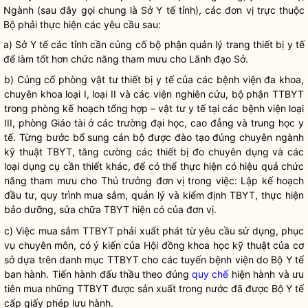
Ngành (sau đây gọi chung là Sở Y tế tỉnh), các đơn vị trực thuộc
Bộ phải thực hiện các yêu cầu sau:
a) Sở Y tế các tỉnh cần củng cố bộ phận quản lý trang thiết bị y tế
để làm tốt hơn chức năng tham mưu cho Lãnh đạo Sở.
b) Củng cố phòng vật tư thiết bị y tế của các bệnh viện đa khoa,
chuyên khoa loại I, loại II và các viện nghiên cứu, bộ phận TTBYT
trong phòng kế hoạch tổng hợp – vật tư y tế tại các bệnh viện loại
III, phòng Giáo tài ở các trường đại học, cao đẳng và trung học y
tế. Từng bước bổ sung cán bộ được đào tạo đúng chuyên ngành
kỹ thuật TBYT, tăng cường các thiết bị đo chuyên dụng và các
loại dụng cụ cần thiết khác, để có thể thực hiện có hiệu quả chức
năng tham mưu cho Thủ trưởng đơn vị trong việc: Lập kế hoạch
đầu tư, quy trình mua sắm, quản lý và kiểm định TBYT, thực hiện
bảo dưỡng, sửa chữa TBYT hiện có của đơn vị.
c) Việc mua sắm TTBYT phải xuất phát từ yêu cầu sử dụng, phục
vụ chuyên môn, có ý kiến của Hội đồng khoa học kỹ thuật của cơ
sở dựa trên danh mục TTBYT cho các tuyến bệnh viện do Bộ Y tế
ban hành. Tiến hành đấu thầu theo đúng
quy chế
hiện hành và ưu
tiên mua những TTBYT được sản xuất trong nước đã được Bộ Y tế
cấp giấy phép lưu hành.