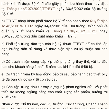
hành khi đã được Bộ Y tế cấp giấy phép lưu hành theo quy định
tại
Thông tư số 07/2002/TT-BYT
ngày 30/5/2002 của
Bộ trưởng
Bộ Y tế.
b) TTBYT nhập khẩu phải được Bộ Y tế cho phép theo
Quyết định
số 46/2001/QĐ-TTg
ngày 04/4/2001 của Thủ tướng Chính phủ về
quản lý xuất nhập khẩu và
Thông tư 06/2002/TT-BYT
ngày
30/5/2002 hướng dẫn xuất nhập khẩu TTBYT.
c) Phải tập trung đào tạo cán bộ kỹ thuật TTBYT để có thể lắp
đặt, hướng dẫn sử dụng và thực hiện dịch vụ kỹ thuật sau bán
hàng.
d) Có trách nhiệm cung cấp kịp thời phụ tùng thay thế, vật tư tiêu
hao cho khách hàng ít nhất 5 năm sau khi lắp đặt thiết bị.
e) Có trách nhiệm ký hợp đồng bảo trì sau bảo hành các thiết bị y
tế đã bán khi cơ sở y tế có yêu cầu.
g) Cần tập trung đầu tư xây dựng bộ phận nghiên cứu và phát
triển để không ngừng nâng cao chất lượng sản phẩm, hướng tới
xuất khẩu.
Nhận được Chỉ thị này, các Vụ trưởng, Cục trưởng, Chánh Thanh