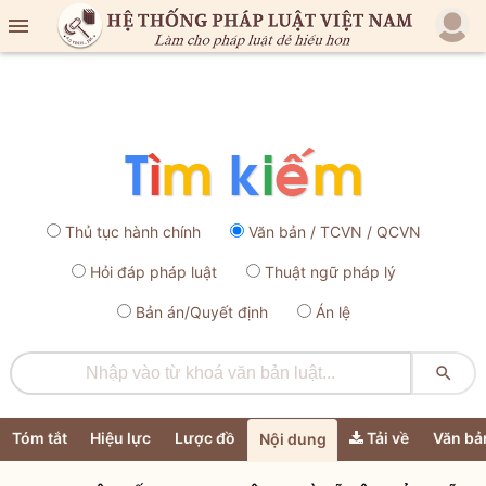

Thủ tục hành chính
Văn bản / TCVN / QCVN
Hỏi đáp pháp luật
Thuật ngữ pháp lý
Bản án/Quyết định
Án lệ

Tóm tắt
Hiệu lực
Lược đồ
Tải về
Văn bả
Nội dung