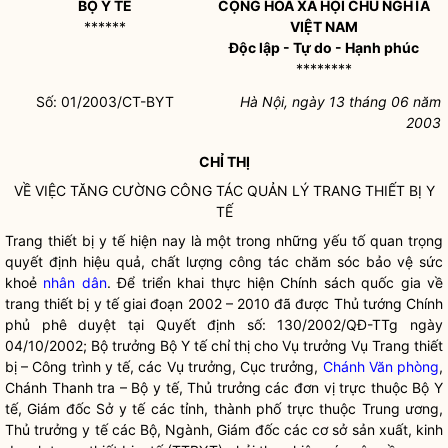
BỘ Y TẾ
CỘNG HOÀ XÃ HỘI CHỦ NGHĨA
******
VIỆT NAM
Độc lập - Tự do - Hạnh phúc
********
Số: 01/2003/CT-BYT
Hà Nội, ngày 13 tháng 06 năm
2003
CHỈ THỊ
VỀ VIỆC TĂNG CƯỜNG
CÔNG TÁC
QUẢN LÝ TRANG THIẾT BỊ Y
TẾ
Trang thiết bị y tế hiện nay là một trong những yếu tố quan trọng
quyết định hiệu quả, chất lượng
công tác
chăm sóc bảo vệ sức
khoẻ
nhân dân
. Để triển khai thực hiện Chính sách
quốc gia
về
trang thiết bị y tế giai đoạn 2002 – 2010 đã được Thủ tướng Chính
phủ phê duyệt tại Quyết định số: 130/2002/QĐ-TTg ngày
04/10/2002;
Bộ trưởng
Bộ Y tế chỉ thị cho Vụ trưởng Vụ Trang thiết
bị – Công trình y tế, các Vụ trưởng, Cục trưởng,
Chánh Văn phòng
,
Chánh Thanh tra – Bộ y tế, Thủ trưởng các đơn vị trực thuộc Bộ Y
tế, Giám đốc Sở y tế các tỉnh, thành phố trực thuộc Trung ương,
Thủ trưởng y tế các Bộ, Ngành, Giám đốc các cơ sở sản xuất, kinh