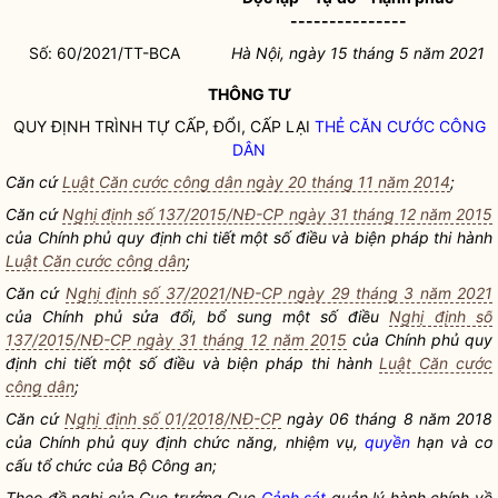
---------------
Số: 60/2021/TT-BCA
Hà Nội, ngày 15 tháng 5 năm 2021
THÔNG TƯ
QUY ĐỊNH TRÌNH TỰ CẤP, ĐỔI, CẤP LẠI
THẺ CĂN CƯỚC CÔNG
DÂN
Căn cứ
Luật Căn cước công dân ngày 20 tháng 11 năm 2014
;
Căn cứ
Nghị định số 137/2015/NĐ-CP ngày 31 tháng 12 năm 2015
của Chính phủ quy định chi tiết một số điều và biện pháp thi hành
Luật Căn cước công dân
;
Căn cứ
Nghị định số 37/2021/NĐ-CP ngày 29 tháng 3 năm 2021
của Chính phủ sửa đổi, bổ sung một số điều
Nghị định số
137/2015/NĐ-CP ngày 31 tháng 12 năm 2015
của Chính phủ quy
định chi tiết một số điều và biện pháp thi hành
Luật Căn cước
công dân
;
Căn cứ
Nghị định số 01/2018/NĐ-CP
ngày 06 tháng 8 năm 2018
của Chính phủ quy định chức năng, nhiệm vụ,
quyền
hạn và cơ
cấu tổ chức của Bộ Công an;
Theo đề nghị của Cục trưởng Cục
Cảnh sát
quản lý hành chính về