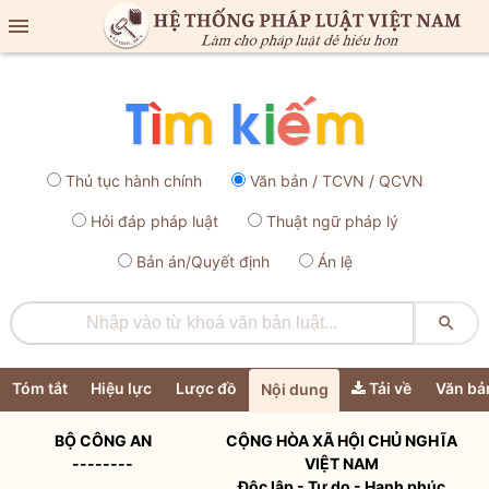

Thủ tục hành chính
Văn bản / TCVN / QCVN
Hỏi đáp pháp luật
Thuật ngữ pháp lý
Bản án/Quyết định
Án lệ

Tóm tắt
Hiệu lực
Lược đồ
Tải về
Văn bả
Nội dung
BỘ CÔNG AN
CỘNG HÒA XÃ HỘI CHỦ NGHĨA
--------
VIỆT NAM
Độc lập - Tự do - Hạnh phúc