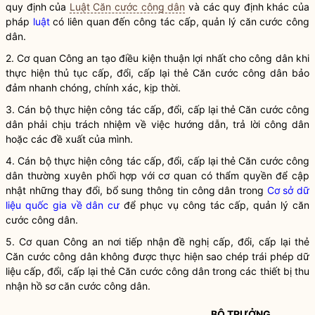
quy định của
Luật Căn cước công dân
và các quy định khác của
pháp
luật
có liên quan đến
công tác
cấp, quản lý căn cước công
dân.
2. Cơ quan Công an tạo điều kiện thuận lợi nhất cho công dân khi
thực hiện thủ tục cấp, đổi, cấp lại
thẻ Căn cước công dân
bảo
đảm nhanh chóng, chính xác, kịp thời.
3. Cán bộ thực hiện
công tác
cấp, đổi, cấp lại
thẻ Căn cước công
dân
phải chịu trách nhiệm về việc hướng dẫn, trả lời công dân
hoặc các đề xuất của mình.
4. Cán bộ thực hiện
công tác
cấp, đổi, cấp lại
thẻ Căn cước công
dân
thường xuyên phối hợp với cơ quan có thẩm
quyền
để cập
nhật những thay đổi, bổ sung thông tin công dân trong
Cơ sở dữ
liệu quốc gia về dân cư
để phục vụ
công tác
cấp, quản lý căn
cước công dân.
5. Cơ quan Công an nơi tiếp nhận đề nghị cấp, đổi, cấp lại
thẻ
Căn cước công dân
không được thực hiện sao chép trái phép dữ
liệu cấp, đổi, cấp lại
thẻ Căn cước công dân
trong các thiết bị thu
nhận hồ sơ căn cước công dân.
BỘ TRƯỞNG