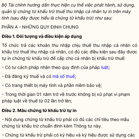
Bộ Tài chính hướng dẫn thực hiện cụ thể việc phát hành, sử dụng,
quản lý chứng từ khấu trừ thuế thu nhập cá nhân tự in trên máy
tính (sau đây được hiểu là chứng từ khấu trừ) như sau:
PHẦN A - NHỮNG QUY ĐỊNH CHUNG
Điều 1. Đối tượng và điều kiện áp dụng
Tổ chức trả các khoản thu nhập chịu thuế thu nhập cá nhân có
khấu trừ thuế thu nhập cá nhân, có đủ các điều kiện sau đây được
tự in chứng từ khấu trừ để cấp cho cá nhân bị khấu trừ thuế:
- Có tư cách pháp nhân theo quy định của pháp
luật
;
- Đã đăng ký thuế và có
mã số thuế
;
- Có trang thiết bị máy tính và phần mềm bảo vệ;
- Trong thời gian 01 năm trở về trước không bị xử phạt vi phạm
pháp
luật
về thuế từ 02 lần trở lên;
Điều 2. Mẫu chứng từ khấu trừ tự in
- Nội dung chứng từ khấu trừ phải có đủ các chỉ tiêu theo mẫu
chứng từ khấu trừ chuẩn đính kèm Thông tư này.
- Chứng từ khấu trừ phải có ký hiệu và ký hiệu được sử dụng các