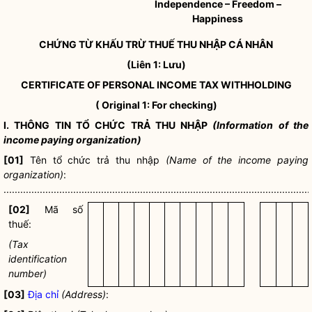
Independence – Freedom –
Happiness
CHỨNG TỪ KHẤU TRỪ THUẾ THU NHẬP CÁ NHÂN
(Liên 1: Lưu)
CERTIFICATE OF PERSONAL INCOME TAX WITHHOLDING
( Original 1: For checking)
I. THÔNG TIN TỔ CHỨC TRẢ THU NHẬP
(Information of the
income paying organization)
[01]
Tên tổ chức trả thu nhập
(Name of the income paying
organization)
:
..............................................................................................................
[02]
Mã số
thuế
:
(Tax
identification
number)
[03]
Địa chỉ
(Address)
: