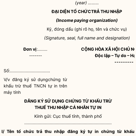
(year) ………
ĐẠI DIỆN TỔ CHỨCTRẢ THU NHẬP
(Income paying organization)
Ký, đóng dấu (ghi rõ họ, tên và chức vụ)
(Signature, seal, full name and designation)
Đơn vị
:........
CỘNG HÒA XÃ HỘI CHỦ N
-------
Độc lập – Tự do – H
---------
Số:.................................
V/v đăng ký sử dụngchứng từ
khấu trừ thuế TNCN tự in trên
máy tính
ĐĂNG KÝ SỬ DỤNG CHỨNG TỪ KHẤU TRỪ
THUẾ THU NHẬP CÁ NHÂN TỰ IN
Kính gửi: Cục thuế tỉnh, thành phố
........................................................................
I/ Tên tổ chức trả thu nhập đăng ký tự in chứng từ khấu