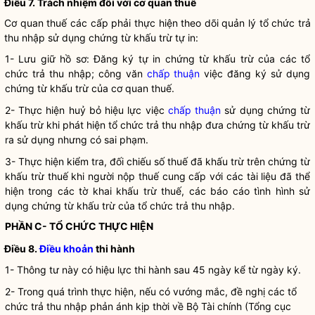
Điều 7. Trách nhiệm đối với cơ quan thuế
Cơ quan thuế các cấp phải thực hiện theo dõi quản lý tổ chức trả
thu nhập sử dụng chứng từ khấu trừ tự in:
1- Lưu giữ hồ sơ: Đăng ký tự in chứng từ khấu trừ của các tổ
chức trả thu nhập; công văn
chấp thuận
việc đăng ký sử dụng
chứng từ khấu trừ của cơ quan thuế.
2- Thực hiện huỷ bỏ hiệu lực việc
chấp thuận
sử dụng chứng từ
khấu trừ khi phát hiện tổ chức trả thu nhập đưa chứng từ khấu trừ
ra sử dụng nhưng có sai phạm.
3- Thực hiện kiểm tra, đối chiếu số thuế đã khấu trừ trên chứng từ
khấu trừ thuế khi người nộp thuế cung cấp với các tài liệu đã thể
hiện trong các tờ khai khấu trừ thuế, các báo cáo tình hình sử
dụng chứng từ khấu trừ của tổ chức trả thu nhập.
PHẦN C- TỔ CHỨC THỰC HIỆN
Điều 8.
Điều khoản
thi hành
1- Thông tư này có hiệu lực thi hành sau 45 ngày kể từ ngày ký.
2- Trong quá trình thực hiện, nếu có vướng mắc, đề nghị các tổ
chức trả thu nhập phản ánh kịp thời về Bộ Tài chính (Tổng cục