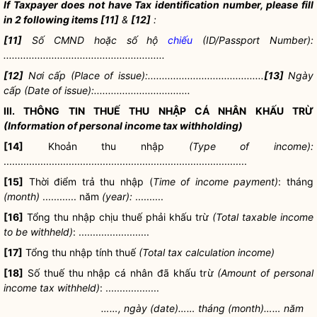
If Taxpayer does not have Tax identification number, please fill
in 2 following items [11]
&
[12]
:
[11]
Số CMND hoặc số hộ
chiếu
(ID/Passport Number):
.........................................................
[12]
Nơi cấp (Place of issue):.........................................
[13]
Ngày
cấp (Date of issue):..................................
III. THÔNG TIN THUẾ THU NHẬP CÁ NHÂN KHẤU TRỪ
(Information of personal income tax withholding)
[14]
Khoản thu nhập
(Type of income):
......................................................................................
[15]
Thời điểm trả thu nhập (
Time of income payment)
: tháng
(month)
............ năm
(year):
..........
[16]
Tổng thu nhập chịu thuế phải khấu trừ
(Total taxable income
to be withheld)
: .........................
[17]
Tổng thu nhập tính thuế
(Total tax calculation income)
[18]
Số thuế thu nhập cá nhân đã khấu trừ
(Amount of personal
income tax withheld)
: ...................
……, ngày (date)…… tháng (month)…… năm