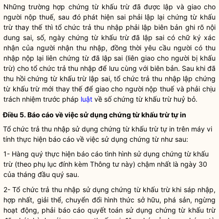
Những trường hợp chứng từ khấu trừ đã được lập và giao cho
người nộp thuế, sau đó phát hiện sai phải lập lại chứng từ khấu
trừ thay thế thì tổ chức trả thu nhập phải lập biên bản ghi rõ nội
dung sai, số, ngày chứng từ khấu trừ đã lập sai có chữ ký xác
nhận của người nhận thu nhập, đồng thời yêu cầu người có thu
nhập nộp lại liên chứng từ đã lập sai (liên giao cho người bị khấu
trừ) cho tổ chức trả thu nhập để lưu cùng với biên bản. Sau khi đã
thu hồi chứng từ khấu trừ lập sai, tổ chức trả thu nhập lập chứng
từ khấu trừ mới thay thế để giao cho người nộp thuế và phải chịu
trách nhiệm trước pháp
luật
về số chứng từ khấu trừ huỷ bỏ.
Điều 5. Báo cáo về việc sử dụng chứng từ khấu trừ tự in
Tổ chức trả thu nhập sử dụng chứng từ khấu trừ tự in trên máy vi
tính thực hiện báo cáo về việc sử dụng chứng từ như sau:
1- Hàng quý thực hiện báo cáo tình hình sử dụng chứng từ khấu
trừ (theo phụ lục đính kèm Thông tư này) chậm nhất là ngày 30
của tháng đầu quý sau.
2- Tổ chức trả thu nhập sử dụng chứng từ khấu trừ khi sáp nhập,
hợp nhất, giải thể, chuyển đổi hình thức sở hữu, phá sản, ngừng
hoạt động, phải báo cáo quyết toán sử dụng chứng từ khấu trừ