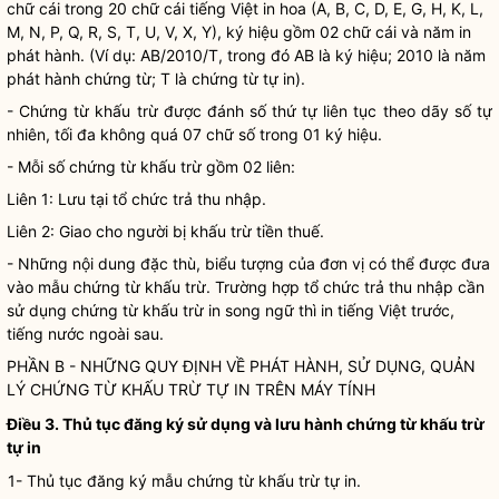
chữ cái trong 20 chữ cái tiếng Việt in hoa (A, B, C, D, E, G, H, K, L,
M, N, P, Q, R, S, T, U, V, X, Y), ký hiệu gồm 02 chữ cái và năm in
phát hành. (Ví dụ: AB/2010/T, trong đó AB là ký hiệu; 2010 là năm
phát hành chứng từ; T là chứng từ tự in).
- Chứng từ khấu trừ được đánh số thứ tự liên tục theo dãy số tự
nhiên, tối đa không quá 07 chữ số trong 01 ký hiệu.
- Mỗi số chứng từ khấu trừ gồm 02 liên:
Liên 1: Lưu tại tổ chức trả thu nhập.
Liên 2: Giao cho người bị khấu trừ tiền thuế.
- Những nội dung đặc thù, biểu tượng của đơn vị có thể được đưa
vào mẫu chứng từ khấu trừ. Trường hợp tổ chức trả thu nhập cần
sử dụng chứng từ khấu trừ in song ngữ thì in tiếng Việt trước,
tiếng nước ngoài sau.
PHẦN B - NHỮNG QUY ĐỊNH VỀ PHÁT HÀNH, SỬ DỤNG, QUẢN
LÝ CHỨNG TỪ KHẤU TRỪ TỰ IN TRÊN MÁY TÍNH
Điều 3. Thủ tục đăng ký sử dụng và lưu hành chứng từ khấu trừ
tự in
1- Thủ tục đăng ký mẫu chứng từ khấu trừ tự in.