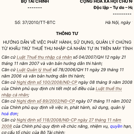
BỘ TÀI CHÍNH
CỘNG HÒA XÃ HỘI CHỦ N
-------
Độc lập – Tự do – H
---------
Số: 37/2010/TT-BTC
Hà Nội, ngày 
THÔNG TƯ
HƯỚNG DẪN VỀ VIỆC PHÁT HÀNH, SỬ DỤNG, QUẢN LÝ CHỨNG
TỪ KHẤU TRỪ THUẾ THU NHẬP CÁ NHÂN TỰ IN TRÊN MÁY TÍNH
Căn cứ
Luật Thuế thu nhập cá nhân
số 04/2007/QH 12 ngày 21
tháng 11 năm 2007 và văn bản hướng dẫn thi hành;
Căn cứ
Luật Quản lý thuế
số 78/2006/QH 11 ngày 29 tháng 11
năm 2006 và văn bản hướng dẫn thi hành;
Căn cứ
Nghị định số 100/2008/NĐ-CP
ngày 08 tháng 9 năm 2008
của Chính phủ quy định chi tiết một số điều của
Luật thuế thu
nhập cá nhân
;
Căn cứ
Nghị định số 89/2002/NĐ-CP
ngày 07 tháng 11 năm 2002
của Chính phủ quy định về việc in, phát hành, sử dụng, quản lý
hoá đơn
;
Căn cứ
Nghị định số 118/2008/NĐ-CP ngày 27 tháng 11 năm
2008
của Chính phủ quy định về chức năng, nhiệm vụ,
quyền
hạn,
cơ cấu tổ chức của Bộ Tài chính;