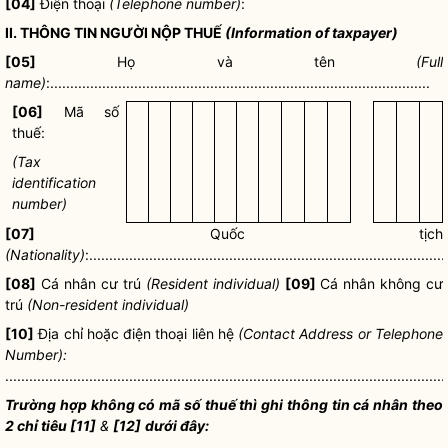
[04]
Điện thoại
(Telephone number)
:
II. THÔNG TIN NGƯỜI NỘP THUẾ
(Information of taxpayer)
[05]
Họ và tên
(Full
name)
:...............................................................................................
[06]
Mã số
thuế
:
(Tax
identification
number)
[07]
Quốc tịch
(Nationality)
:.........................................................................................
[08]
Cá nhân cư trú
(Resident individual)
[09]
Cá nhân không cư
trú
(Non-resident individual)
[10]
Địa chỉ
hoặc điện thoại liên hệ
(Contact Address or Telephone
Number):
..............................................................................................................
Trường hợp không có
mã số thuế
thì ghi thông tin cá nhân theo
2 chỉ tiêu [11]
&
[12]
dưới đây: