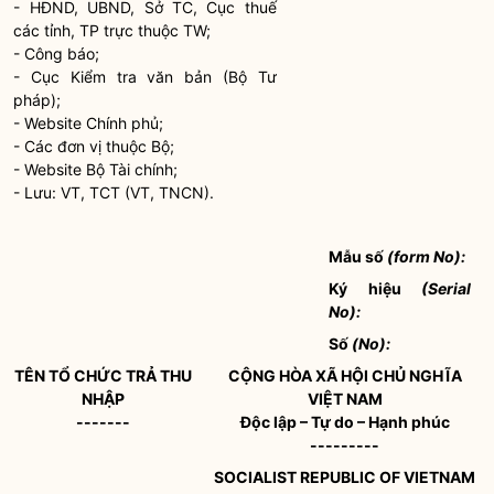
- HĐND, UBND, Sở TC, Cục thuế
các tỉnh, TP trực thuộc TW;
- Công báo;
- Cục Kiểm tra văn bản (Bộ Tư
pháp);
- Website Chính phủ;
- Các đơn vị thuộc Bộ;
- Website Bộ Tài chính;
- Lưu: VT, TCT (VT, TNCN).
Mẫu số
(form No):
Ký hiệu
(Serial
No):
Số
(No):
TÊN TỔ CHỨC TRẢ THU
CỘNG HÒA XÃ HỘI CHỦ NGHĨA
NHẬP
VIỆT NAM
-------
Độc lập – Tự do – Hạnh phúc
---------
SOCIALIST REPUBLIC OF VIETNAM