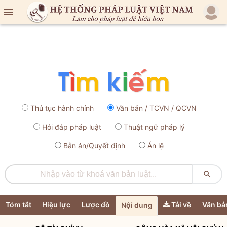

Thủ tục hành chính
Văn bản / TCVN / QCVN
Hỏi đáp pháp luật
Thuật ngữ pháp lý
Bản án/Quyết định
Án lệ

Tóm tắt
Hiệu lực
Lược đồ
Tải về
Văn bả
Nội dung