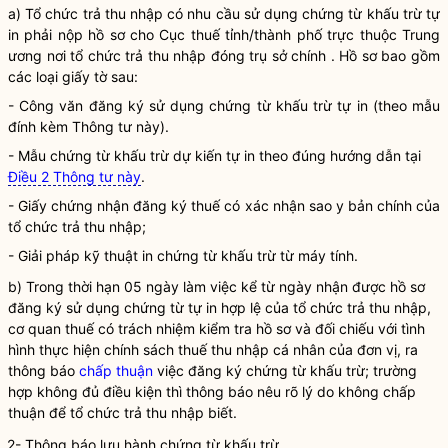
a) Tổ chức trả thu nhập có nhu cầu sử dụng chứng từ khấu trừ tự
in phải nộp hồ sơ cho Cục thuế tỉnh/thành phố trực thuộc Trung
ương nơi tổ chức trả thu nhập đóng trụ sở chính . Hồ sơ bao gồm
các loại giấy tờ sau:
- Công văn đăng ký sử dụng chứng từ khấu trừ tự in (theo mẫu
đính kèm Thông tư này).
- Mẫu chứng từ khấu trừ dự kiến tự in theo đúng hướng dẫn tại
Điều 2 Thông tư này
.
- Giấy chứng nhận đăng ký thuế có xác nhận sao y bản chính của
tổ chức trả thu nhập;
- Giải pháp kỹ thuật in chứng từ khấu trừ từ máy tính.
b) Trong thời hạn 05 ngày làm việc kể từ ngày nhận được hồ sơ
đăng ký sử dụng chứng từ tự in hợp lệ của tổ chức trả thu nhập,
cơ quan thuế có trách nhiệm kiểm tra hồ sơ và đối chiếu với tình
hình thực hiện chính sách thuế thu nhập cá nhân của đơn vị, ra
thông báo
chấp thuận
việc đăng ký chứng từ khấu trừ; trường
hợp không đủ điều kiện thì thông báo nêu rõ lý do không
chấp
thuận
để tổ chức trả thu nhập biết.
2- Thông báo lưu hành chứng từ khấu trừ.