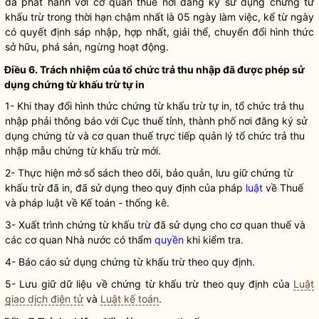
đã phát hành với cơ quan thuế nơi đăng ký sử dụng chứng từ
khấu trừ trong thời hạn chậm nhất là 05 ngày làm việc, kể từ ngày
có quyết định sáp nhập, hợp nhất, giải thể, chuyển đổi hình thức
sở hữu, phá sản, ngừng hoạt động.
Điều 6. Trách nhiệm của tổ chức trả thu nhập đã được phép sử
dụng chứng từ khấu trừ tự in
1- Khi thay đổi hình thức chứng từ khấu trừ tự in, tổ chức trả thu
nhập phải thông báo với Cục thuế tỉnh, thành phố nơi đăng ký sử
dụng chứng từ và cơ quan thuế trực tiếp quản lý tổ chức trả thu
nhập mẫu chứng từ khấu trừ mới.
2- Thực hiện mở sổ sách theo dõi, bảo quản, lưu giữ chứng từ
khấu trừ đã in, đã sử dụng theo quy định của pháp
luật
về Thuế
và pháp
luật
về Kế toán - thống kê.
3- Xuất trình chứng từ khấu trừ đã sử dụng cho cơ quan thuế và
các cơ quan Nhà nước có thẩm
quyền
khi kiểm tra.
4- Báo cáo sử dụng chứng từ khấu trừ theo quy định.
5- Lưu giữ dữ liệu về chứng từ khấu trừ theo quy định của
Luật
giao dịch điện tử
và
Luật kế toán
.