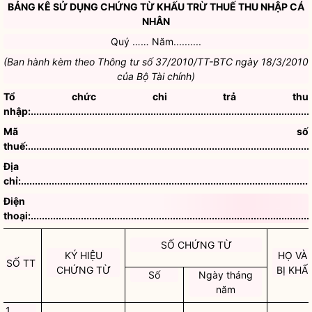
BẢNG KÊ SỬ DỤNG CHỨNG TỪ KHẤU TRỪ THUẾ THU NHẬP CÁ
NHÂN
Quý …… Năm..........
(Ban hành kèm theo Thông tư số 37/2010/TT-BTC ngày 18/3/2010
của Bộ Tài chính)
Tổ chức chi trả thu
nhập:.....................................................................................................
Mã số
thuế:......................................................................................................
Địa
chỉ:.........................................................................................................
Điện
thoại:.....................................................................................................
SỐ CHỨNG TỪ
KÝ HIỆU
HỌ VÀ
SỐ TT
CHỨNG TỪ
BỊ KHẤ
Số
Ngày tháng
năm
1