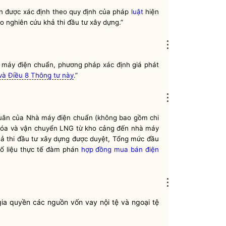
n được xác định theo quy định của pháp
luật
hiện
o nghiên cứu khả thi đầu tư xây dựng.”
⋮
 máy điện chuẩn
, phương pháp xác định giá phát
 và Điều 8 Thông tư này
.”
⋮
quân của
Nhà máy điện chuẩn
(không bao gồm
chi
i hóa và vận chuyển LNG từ kho cảng đến nhà máy
khả thi đầu tư xây dựng được duyệt,
Tổng mức đầu
 số liệu thực tế đàm phán
hợp đồng mua bán điện
⋮
ia quyền các nguồn vốn vay nội tệ và ngoại tệ