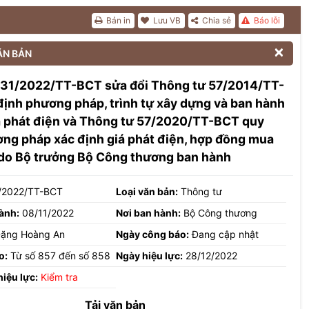
Bản in
Lưu VB
Chia sẻ
Báo lỗi

ĂN BẢN
 31/2022/TT-BCT sửa đổi Thông tư 57/2014/TT-
ịnh phương pháp, trình tự xây dựng và ban hành
á phát điện và Thông tư 57/2020/TT-BCT quy
ng pháp xác định giá phát điện, hợp đồng mua
 do Bộ trưởng Bộ Công thương ban hành
/2022/TT-BCT
Loại văn bản:
Thông tư
ành:
08/11/2022
Nơi ban hành:
Bộ Công thương
ặng Hoàng An
Ngày công báo:
Đang cập nhật
o:
Từ số 857 đến số 858
Ngày hiệu lực:
28/12/2022
hiệu lực:
Kiểm tra
Tải văn bản