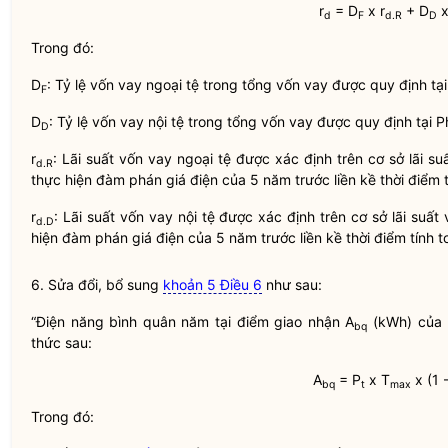
r
= D
x r
+ D
x
d
F
d.R
D
Trong đó:
D
: Tỷ lệ vốn vay ngoại tệ trong tổng vốn vay được quy định tại
F
D
: Tỷ lệ vốn vay nội tệ trong tổng vốn vay được quy định tại P
D
r
:
Lãi
suất vốn vay ngoại tệ được xác định trên cơ sở
lãi
suấ
d.R
thực hiện đàm phán giá điện của 5 năm trước liền kề thời điểm 
r
:
Lãi
suất vốn vay nội tệ được xác định trên cơ sở
lãi
suất 
d.D
hiện đàm phán giá điện của 5 năm trước liền kề thời điểm tính 
6. Sửa đổi, bổ sung
khoản 5 Điều 6
như sau:
“Điện năng bình quân năm tại điểm giao nhận A
(kWh) của
bq
thức sau:
A
= P
x T
x (1 
bq
t
max
Trong đó: