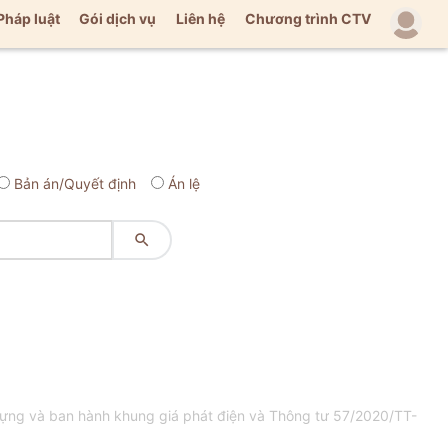
Pháp luật
Gói dịch vụ
Liên hệ
Chương trình CTV
Bản án/Quyết định
Án lệ

ựng và ban hành khung giá phát điện và Thông tư 57/2020/TT-