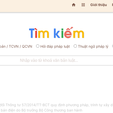


Giới thiệu
bản / TCVN / QCVN
Hỏi đáp pháp luật
Thuật ngữ pháp lý
ổi Thông tư 57/2014/TT-BCT quy định phương pháp, trình tự xây d
 bán điện do Bộ trưởng Bộ Công thương ban hành