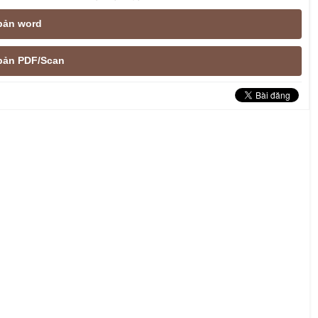
 bản word
e bản PDF/Scan