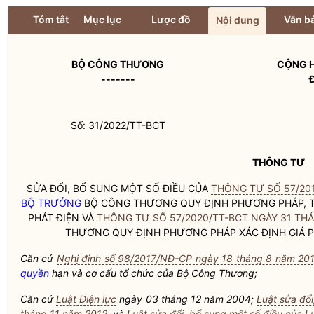
Tóm tắt
Mục lục
Lược đồ
Văn bả
Nội dung
BỘ CÔNG THƯƠNG
CỘNG H
-------
Số: 31/2022/TT-BCT
THÔNG TƯ
SỬA ĐỔI, BỔ SUNG MỘT SỐ ĐIỀU CỦA
THÔNG TƯ SỐ 57/201
BỘ TRƯỞNG
BỘ CÔNG THƯƠNG QUY ĐỊNH PHƯƠNG PHÁP, T
PHÁT ĐIỆN VÀ
THÔNG TƯ SỐ 57/2020/TT-BCT NGÀY 31 THÁ
THƯƠNG QUY ĐỊNH PHƯƠNG PHÁP XÁC ĐỊNH GIÁ P
Căn cứ
Nghị định số 98/2017/NĐ-CP ngày 18 tháng 8 năm 20
quyền
hạn và cơ cấu tổ chức của Bộ Công Thương;
Căn cứ
Luật Điện lực
ngày 03 tháng 12 năm 2004;
Luật sửa đổi
tháng 11 năm 2012
; và
Luật sửa đổi, bổ sung một số điều của Lu