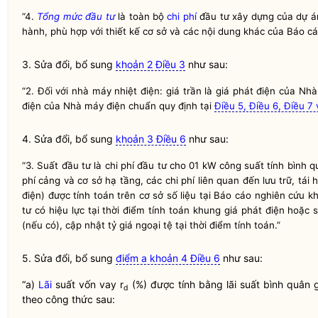
“4.
Tổng mức đầu tư
là toàn bộ
chi phí
đầu tư xây dựng của dự á
hành, phù hợp với thiết kế cơ sở và các nội dung khác của Báo cá
3. Sửa đổi, bổ sung
khoản 2 Điều 3
như sau:
“2. Đối với nhà máy nhiệt điện: giá trần là giá phát điện của
Nhà
điện của
Nhà máy điện chuẩn
quy định tại
Điều 5, Điều 6, Điều 7
4. Sửa đổi, bổ sung
khoản 3 Điều 6
như sau:
“3. Suất đầu tư là
chi phí
đầu tư cho 01 kW công suất tính bình 
phí
cảng và cơ sở hạ tầng, các
chi phí
liên quan đến lưu trữ, tá
điện) được tính toán trên cơ sở số liệu tại Báo cáo nghiên cứu 
tư
có hiệu lực tại thời điểm tính toán khung giá phát điện hoặc
(nếu có), cập nhật tỷ giá ngoại tệ tại thời điểm tính toán.”
5. Sửa đổi, bổ sung
điểm a khoản 4 Điều 6
như sau:
“a)
Lãi
suất vốn vay r
(%) được tính bằng
lãi
suất bình quân g
d
theo công thức sau: