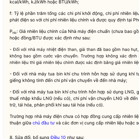
kcal/kWh, kJ/kWh hoặc BTU/kWh;
f: Tỷ lệ phần trăm tổng các
chi phí
khởi động,
chi phí
nhiên liệ
phát điện so với
chi phí
nhiên liệu chính và được quy định tại Ph
P
: Giá nhiên liệu chính của
Nhà máy điện chuẩn
(chưa bao gồm
nlc
hoặc đồng/BTU được xác định như sau:
- Đối với nhà máy nhiệt điện than, giá than đã bao gồm hao hụt,
không bao gồm cước vận chuyển. Trường hợp không xác định
nhiên liệu thì giá nhiên liệu chính được xác định bằng giá nhiên li
- Đối với nhà máy tua bin khí chu trình hỗn hợp sử dụng khí tự 
giếng không tính đến
chi phí
vận chuyển về đến nhà máy;
- Đối với nhà máy tua bin khí chu trình hỗn hợp sử dụng LNG, 
thuế nhập khẩu LNG (nếu có),
chi phí
vận chuyển LNG về đến 
trữ, tái hóa, phân phối khí sau tái hóa (nếu có).
Trường hợp nhà máy điện chưa có hợp đồng cung cấp nhiên liệu
thuận giữa
chủ đầu tư
và các đơn vị cung cấp nhiên liệu hoặc số
8. Sửa đổi, bổ sung
Điều 10
như sau: