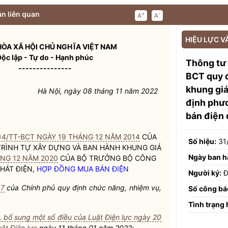
n liên quan
+
-
A
A
HIỆU LỰC V
ÒA XÃ HỘI CHỦ NGHĨA VIỆT NAM
Độc lập - Tự do - Hạnh phúc
Thông tư
---------------
BCT quy đ
khung gi
Hà Nội, ngày 08 tháng 11 năm 2022
định phươ
bán điện
4/TT-BCT NGÀY 19 THÁNG 12 NĂM 2014
CỦA
Số hiệu:
31
RÌNH TỰ XÂY DỰNG VÀ BAN HÀNH KHUNG GIÁ
Ngày ban h
NG 12 NĂM 2020
CỦA
BỘ TRƯỞNG
BỘ CÔNG
HÁT ĐIỆN,
HỢP ĐỒNG MUA BÁN ĐIỆN
Người ký:
Đ
17
của Chính phủ quy định chức năng, nhiệm vụ,
Số công bá
Tình trạng 
, bổ sung một số điều của Luật Điện lực ngày 20
ật Điện lực
ngày 11 tháng 01 năm 2022;