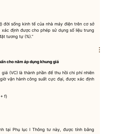
ộ đời sống kinh tế của nhà máy điện trên cơ sở
ng xác định được cho phép sử dụng số liệu trung
ặt tương tự (%).”
⋮
uẩn
cho năm áp dụng khung giá
iá (VC) là thành phần để thu hồi
chi phí
nhiên
 giờ vận hành công suất cực đại
, được xác định
+ f)
nh tại Phụ lục I Thông tư này, được tính bằng