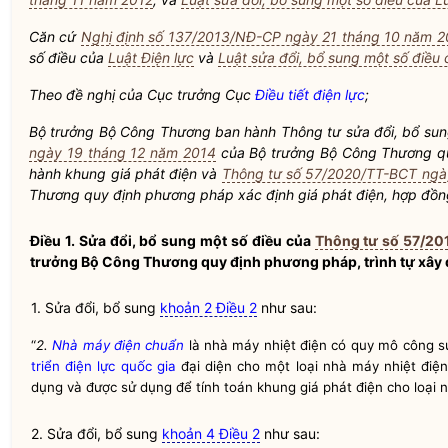
Căn cứ
Nghị định số 137/2013/NĐ-CP ngày 21 tháng 10 năm 2
số điều của
Luật Điện lực
và
Luật sửa đổi, bổ sung một số điều 
Theo đề nghị của Cục trưởng Cục
Điều tiết điện lực
;
Bộ trưởng
Bộ Công Thương ban hành Thông tư sửa đổi, bổ sun
ngày 19 tháng 12 năm 2014
của
Bộ trưởng
Bộ Công Thương quy
hành khung giá phát điện và
Thông tư số 57/2020/TT-BCT ngà
Thương quy định phương pháp xác định giá phát điện,
hợp đồn
Điều 1. Sửa đổi, bổ sung một số điều của
Thông tư số 57/20
trưởng
Bộ Công Thương quy định phương pháp, trình tự xây 
1. Sửa đổi, bổ sung
khoản 2 Điều 2
như sau:
“
2.
Nhà máy điện chuẩn
là nhà máy nhiệt điện có quy mô công s
triển điện lực
quốc gia
đại diện cho một loại nhà máy nhiệt điện
dụng và được sử dụng để tính toán khung giá phát điện cho loại 
2. Sửa đổi, bổ sung
khoản 4 Điều 2
như sau: