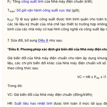
P
: Tổng
công suất tinh
của
Nhà máy điện chuẩn
(kW);
t
T
:
Số giờ vận hành công suất cực đại
(giờ);
max
k
: Tỷ lệ suy giảm công suất được tính bình quân cho toàn b
CS
các tài liệu kỹ thuật của nhà chế tạo thiết bị trường hợp khô
bình của các nhà máy có loại hình công nghệ và công suất lắp đ
7. Sửa đổi, bổ sung
Điều 8
như sau:
“Điều 8. Phương pháp xác định giá biến đổi của
Nhà máy điện ch
Giá biến đổi của
Nhà máy điện chuẩn
cho năm áp dụng khung g
liệu, các
chi phí
biến đổi khác của
Nhà máy điện chuẩn
với
số
theo công thức sau:
VC = HR x P
x (1 
nlc
Trong đó:
VC: Giá biến đổi của
Nhà máy điện chuẩn
(đồng/kWh);
HR:
Suất tiêu hao nhiệt tinh
được tính toán ở mức tải quy đị