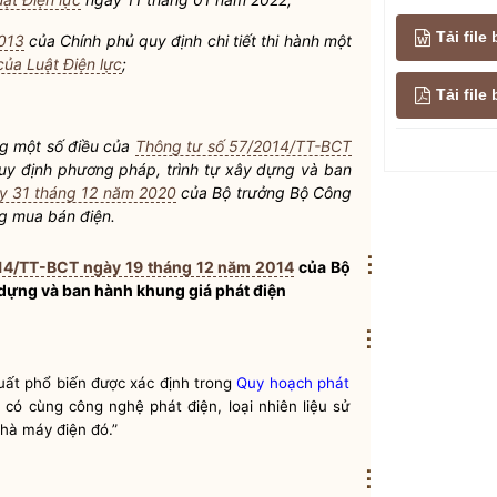
Tải file
013
của Chính phủ quy định chi tiết thi hành một
của Luật Điện lực
;
Tải fil
g một số điều của
Thông tư số 57/2014/TT-BCT
 định phương pháp, trình tự xây dựng và ban
y 31 tháng 12 năm 2020
của
Bộ trưởng
Bộ Công
g mua bán điện
.
⋮
14/TT-BCT ngày 19 tháng 12 năm 2014
của
Bộ
dựng và ban hành khung giá phát điện
⋮
uất phổ biến được xác định trong
Quy hoạch phát
 có cùng công nghệ phát điện, loại nhiên liệu sử
nhà máy điện đó.”
⋮