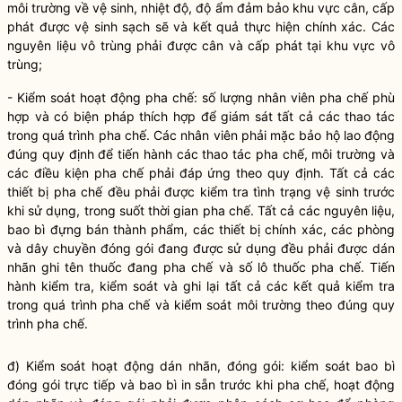
môi trường về vệ sinh, nhiệt độ, độ ẩm đảm bảo khu vực cân, cấp
phát được vệ sinh sạch sẽ và kết quả thực hiện chính xác. Các
nguyên liệu vô trùng phải được cân và cấp phát tại khu vực vô
trùng;
- Kiểm soát hoạt động pha chế: số lượng nhân viên pha chế phù
hợp và có biện pháp thích hợp để giám sát tất cả các thao tác
trong quá trình pha chế. Các nhân viên phải mặc bảo hộ lao động
đúng quy định để tiến hành các thao tác pha chế, môi trường và
các điều kiện pha chế phải đáp ứng theo quy định. Tất cả các
thiết bị pha chế đều phải được kiểm tra tình trạng vệ sinh trước
khi sử dụng, trong suốt thời gian pha chế. Tất cả các nguyên liệu,
bao bì đựng bán thành phẩm, các thiết bị chính xác, các phòng
và dây chuyền đóng gói đang được sử dụng đều phải được dán
nhãn ghi tên thuốc đang pha chế và số lô thuốc pha chế. Tiến
hành kiểm tra, kiểm soát và ghi lại tất cả các kết quả kiểm tra
trong quá trình pha chế và kiểm soát môi trường theo đúng quy
trình pha chế.
đ) Kiểm soát hoạt động dán nhãn, đóng gói: kiểm soát bao bì
đóng gói trực tiếp và bao bì in sẵn trước khi pha chế, hoạt động