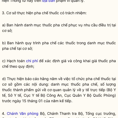
hiện Thông tư này trên
địa bàn
phạm vi quản lý.
3. Cơ sở thực hiện pha chế thuốc có trách nhiệm:
a) Ban hành danh mục thuốc pha chế phục vụ nhu cầu điều trị tại
cơ sở;
b) Ban hành quy trình pha chế các thuốc trong danh mục thuốc
pha chế tại cơ sở;
c) Hạch toán
chi phí
để xác định giá và công khai giá thuốc pha
chế theo quy định;
d) Thực hiện báo cáo hằng năm về việc tổ chức pha chế
thuốc
tại
cơ sở gồm các nội dung: danh mục
thuốc
pha chế, số lượng
thuốc
thành phẩm gửi về cơ quan quản lý về y tế trực tiếp (Bộ Y
tế, Sở Y tế, Cục Y tế Bộ Công An, Cục Quân Y Bộ Quốc Phòng)
trước ngày 15 tháng 01 của năm kế tiếp.
4.
Chánh Văn phòng
Bộ, Chánh Thanh tra Bộ, Tổng cục trưởng,