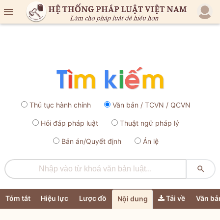

Thủ tục hành chính
Văn bản / TCVN / QCVN
Hỏi đáp pháp luật
Thuật ngữ pháp lý
Bản án/Quyết định
Án lệ

Tóm tắt
Hiệu lực
Lược đồ
Tải về
Văn bả
Nội dung