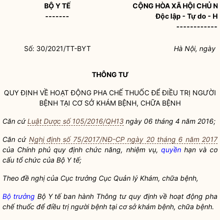
BỘ Y TẾ
CỘNG HÒA XÃ HỘI CHỦ N
-------
Độc lập - Tự do - 
------------
Số: 30/2021/TT-BYT
Hà Nội, ngày 
THÔNG TƯ
QUY ĐỊNH VỀ HOẠT ĐỘNG PHA CHẾ THUỐC ĐỂ ĐIỀU TRỊ NGƯỜI
BỆNH TẠI CƠ SỞ KHÁM BỆNH, CHỮA BỆNH
Căn cứ
Luật Dược số 105/2016/QH13
ngày 06 tháng 4 năm 2016;
Căn cứ
Nghị định số 75/2017/NĐ-CP ngày 20 tháng 6 năm 2017
của Chính phủ quy định chức năng, nhiệm vụ,
quyền
hạn và cơ
cấu tổ chức của Bộ Y tế;
Theo đề nghị của Cục trưởng Cục Quản lý Khám, chữa bệnh,
Bộ trưởng
Bộ Y tế ban hành Thông tư quy định về hoạt động pha
chế thuốc để điều trị người bệnh tại cơ sở khám bệnh, chữa bệnh.