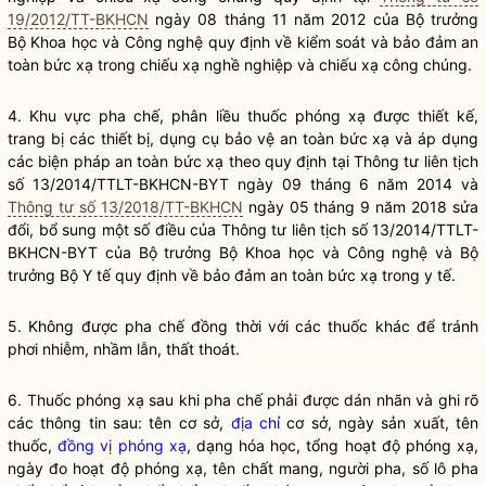
19/2012/TT-BKHCN
ngày 08 tháng 11 năm 2012 của
Bộ trưởng
Bộ Khoa học và Công nghệ quy định về kiểm soát và bảo đảm an
toàn bức xạ trong
chiếu
xạ nghề nghiệp và
chiếu
xạ công chúng.
4. Khu vực pha chế, phân liều
thuốc phóng xạ
được thiết kế,
trang bị các thiết bị, dụng cụ bảo vệ an toàn bức xạ và áp dụng
các biện pháp an toàn bức xạ theo quy định tại Thông tư liên tịch
số 13/2014/TTLT-BKHCN-BYT ngày 09 tháng 6 năm 2014 và
Thông tư số 13/2018/TT-BKHCN
ngày 05 tháng 9 năm 2018 sửa
đổi, bổ sung một số điều của Thông tư liên tịch số 13/2014/TTLT-
BKHCN-BYT của
Bộ trưởng
Bộ Khoa học và Công nghệ và
Bộ
trưởng
Bộ Y tế quy định về bảo đảm an toàn bức xạ trong y tế.
5. Không được pha chế đồng thời với các thuốc khác để tránh
phơi nhiễm, nhầm lẫn, thất thoát.
6.
Thuốc phóng xạ
sau khi pha chế phải được dán nhãn và ghi rõ
các thông tin sau: tên cơ sở,
địa chỉ
cơ sở, ngày sản xuất, tên
thuốc,
đồng vị phóng xạ
, dạng hóa học, tổng hoạt độ phóng xạ,
ngày đo hoạt độ phóng xạ, tên chất mang, người pha, số lô pha