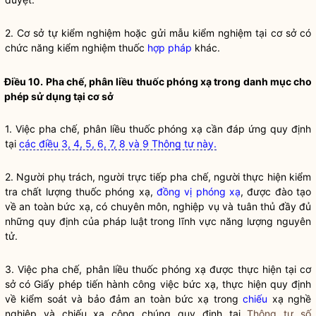
2. Cơ sở tự kiểm nghiệm hoặc gửi mẫu kiểm nghiệm tại cơ sở có
chức năng kiểm nghiệm
thuốc
hợp pháp
khác.
Điều 10. Pha chế, phân liều
thuốc phóng xạ
trong danh mục cho
phép sử dụng tại cơ sở
1. Việc pha chế, phân liều
thuốc phóng xạ
cần đáp ứng quy định
tại
các điều 3, 4, 5, 6, 7, 8 và 9 Thông tư này.
2. Người phụ trách, người trực tiếp pha chế, người thực hiện kiểm
tra chất lượng
thuốc phóng xạ
,
đồng vị phóng xạ
, được đào tạo
về an toàn bức xạ, có chuyên môn, nghiệp vụ và tuân thủ đầy đủ
những quy định của pháp
luật
trong lĩnh vực năng lượng nguyên
tử.
3. Việc pha chế, phân liều
thuốc phóng xạ
được thực hiện tại cơ
sở có Giấy phép tiến hành công việc bức xạ, thực hiện quy định
về kiểm soát và bảo đảm an toàn bức xạ trong
chiếu
xạ nghề
nghiệp và
chiếu
xạ công chúng quy định tại
Thông tư số