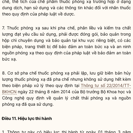
chế, thể tích của chế phẩm
thuốc phóng xạ
trường hợp ở dạng
dung dịch, hạn sử dụng và các thông tin khác đối với nhãn thuốc
theo quy định của pháp
luật
về dược.
7.
Thuốc phóng xạ
sau khi pha chế, phân liều và kiểm tra chất
lượng đạt yêu cầu sử dụng, phải được đóng gói, bảo quản trong
hộp chì chuyên dụng và bảo quản tại khu vực riêng biệt, có các
biện pháp, trang thiết bị để bảo đảm an toàn bức xạ và an ninh
nguồn phóng xạ theo quy định của pháp
luật
về bảo đảm an toàn
bức xạ.
8. Cơ sở pha chế
thuốc phóng xạ
phải lập, lưu giữ biên bản hủy
lượng
thuốc phóng xạ
đã pha chế nhưng không sử dụng hết kèm
theo biện pháp xử lý theo quy định tại
Thông tư số 22/2014/TT-
BKHCN
ngày 22 tháng 8 năm 2014 của
Bộ trưởng
Bộ Khoa học và
Công nghệ quy định về quản lý chất thải phóng xạ và nguồn
phóng xạ đã qua sử dụng.
Điều 11. Hiệu lực thi hành
1. Thông tư này có hiệu lực thi hành từ ngày 01 tháng 3 năm