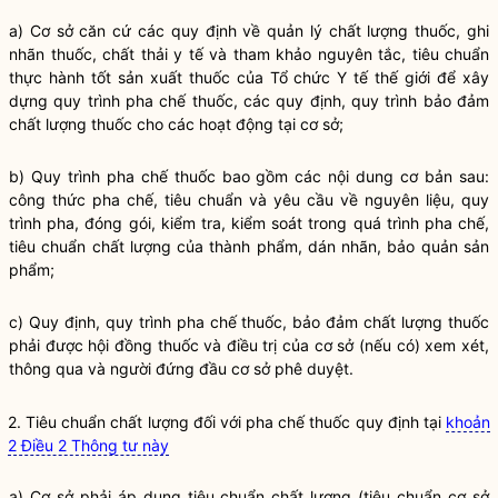
a) Cơ sở căn cứ các quy định về quản lý chất lượng
thuốc
, ghi
nhãn
thuốc
, chất thải y tế và tham khảo nguyên tắc, tiêu chuẩn
thực hành tốt
sản xuất
thuốc
của Tổ chức Y tế thế giới để xây
dựng quy trình pha chế
thuốc
, các quy định, quy trình bảo đảm
chất lượng
thuốc
cho các hoạt động tại cơ sở;
b) Quy trình pha chế thuốc bao gồm các nội dung cơ bản sau:
công thức pha chế, tiêu chuẩn và yêu cầu về nguyên liệu, quy
trình pha, đóng gói, kiểm tra, kiểm soát trong quá trình pha chế,
tiêu chuẩn chất lượng của thành phẩm, dán nhãn, bảo quản sản
phẩm;
c) Quy định, quy trình pha chế thuốc, bảo đảm chất lượng thuốc
phải được hội đồng thuốc và điều trị của cơ sở (nếu có) xem xét,
thông qua và người đứng đầu cơ sở phê duyệt.
2. Tiêu chuẩn chất lượng đối với pha chế thuốc quy định tại
khoản
2 Điều 2 Thông tư này
a) Cơ sở phải áp dụng tiêu chuẩn chất lượng (tiêu chuẩn cơ sở