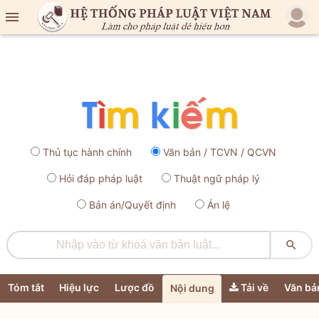

Thủ tục hành chính
Văn bản / TCVN / QCVN
Hỏi đáp pháp luật
Thuật ngữ pháp lý
Bản án/Quyết định
Án lệ

Tóm tắt
Hiệu lực
Lược đồ
Tải về
Văn bả
Nội dung