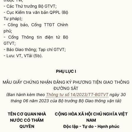
- Các Thứ trưởng Bộ GTVT;
- Cục Kiểm tra văn bản QPPL (Bộ
Tư pháp);
- Công báo, Cổng TTĐT Chính
phủ;
- Cổng Thông tin điện tử Bộ
GTVT;
- Báo Giao thông; Tạp chí GTVT;
- Lưu: VT, VTải (5b).
PHỤ LỤC I
MẪU GIẤY CHỨNG NHẬN ĐĂNG KÝ
PHƯƠNG TIỆN GIAO THÔNG
ĐƯỜNG SẮT
(Ban hành kèm theo
Thông tư số 14/2023/TT-BGTVT
ngày 30
tháng 06 năm 2023 của
Bộ trưởng
Bộ Giao thông vận tải)
TÊN CƠ QUAN NHÀ
CỘNG HÒA XÃ HỘI CHỦ NGHĨA VIỆT
NƯỚC CÓ THẨM
NAM
QUYỀN
Độc lập - Tự do - Hạnh phúc