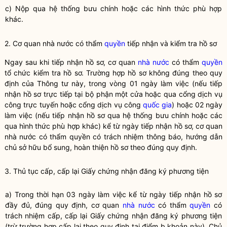
c) Nộp qua hệ thống bưu chính hoặc các hình thức phù hợp
khác.
2. Cơ quan nhà nước có thẩm
quyền
tiếp nhận và kiểm tra hồ sơ
Ngay sau khi tiếp nhận hồ sơ, cơ quan
nhà nước
có thẩm
quyền
tổ chức kiểm tra hồ sơ. Trường hợp hồ sơ không đúng theo quy
định của Thông tư này, trong vòng 01 ngày làm việc (nếu tiếp
nhận hồ sơ trực tiếp tại bộ phận một cửa hoặc qua cổng dịch vụ
công trực tuyến hoặc cổng dịch vụ công
quốc gia
) hoặc 02 ngày
làm việc (nếu tiếp nhận hồ sơ qua hệ thống bưu chính hoặc các
qua hình thức phù hợp khác) kể từ ngày tiếp nhận hồ sơ, cơ quan
nhà nước
có thẩm
quyền
có trách nhiệm thông báo, hướng dẫn
chủ sở hữu bổ sung, hoàn thiện hồ sơ theo đúng quy định.
3. Thủ tục cấp, cấp lại Giấy chứng nhận đăng ký phương tiện
a) Trong thời hạn 03 ngày làm việc kể từ ngày tiếp nhận hồ sơ
đầy đủ, đúng quy định, cơ quan
nhà nước
có thẩm
quyền
có
trách nhiệm cấp, cấp lại Giấy chứng nhận đăng ký phương tiện
(trừ trường hợp cấp lại theo quy định tại điểm b khoản này). Chủ