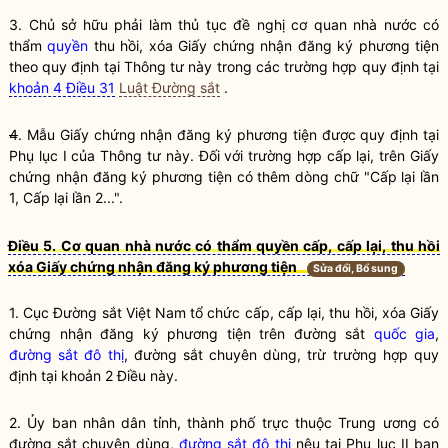
3. Chủ sở hữu phải làm thủ tục đề nghị cơ quan nhà nước có
thẩm
quyền
thu hồi, xóa Giấy chứng nhận đăng ký phương tiện
theo quy định tại Thông tư này trong các trường hợp quy định tại
khoản 4 Điều 31
Luật Đường sắt
.
4
. Mẫu Giấy chứng nhận đăng ký phương tiện được quy định tại
Phụ lục I của Thông tư này. Đối với trường hợp cấp lại, trên Giấy
chứng nhận đăng ký phương tiện có thêm dòng chữ "Cấp lại lần
1, Cấp lại lần 2...".
Điều 5. Cơ quan nhà nước có thẩm quyền cấp, cấp lại, thu hồi
xóa Giấy chứng nhận đăng ký phương tiện
Sửa đổi, Bổ sung
1. Cục Đường sắt Việt Nam tổ chức cấp, cấp lại, thu hồi, xóa Giấy
chứng nhận đăng ký phương tiện trên đường sắt
quốc gia
,
đường sắt đô thị
, đường sắt chuyên dùng, trừ trường hợp quy
định tại khoản 2 Điều này.
2. Ủy ban nhân dân tỉnh, thành phố trực thuộc Trung ương có
đường sắt chuyên dùng,
đường sắt đô thị
nêu tại Phụ lục II ban