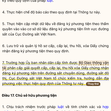
ký theo quy định của pháp
luật
.
4. Thực hiện chế độ báo cáo theo quy định tại Thông tư này.
5. Thực hiện cập nhật dữ liệu về đăng ký phương tiện theo thẩm
quyền
vào vào cơ sở dữ liệu đăng ký phương tiện lĩnh vực đường
sắt của Cục Đường sắt Việt Nam.
6. Lưu trữ và quản lý hồ sơ cấp, cấp lại, thu hồi, xóa Giấy chứng
nhận đăng ký phương tiện theo quy định.
7. Trường hợp Ủy ban nhân dân cấp tỉnh được
Bộ Giao thông vận
tải
phân cấp giải quyết cấp, cấp lại, thu hồi xóa Giấy chứng nhận
đăng ký phương tiện trên đường sắt chuyên dùng, đường sắt đô
thị, Cục Đường sắt Việt Nam tổ chức kiểm tra, hướng dẫn địa
phương việc thực hiện quy định của Thông tư này.
Thay thế
Điều 17. Chủ sở hữu phương tiện
1. Chịu trách nhiệm trước pháp
luật
về tính chính xác và
hợp