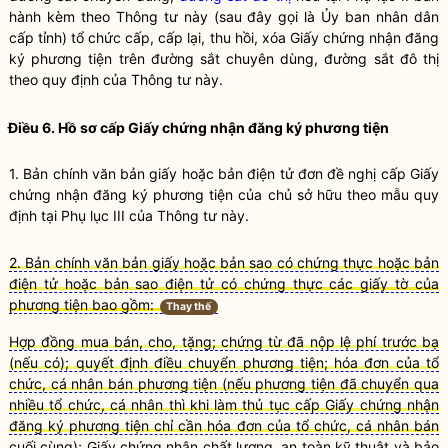
hành kèm theo Thông tư này (sau đây gọi là Ủy ban nhân dân
cấp tỉnh) tổ chức cấp, cấp lại, thu hồi, xóa Giấy chứng nhận đăng
ký phương tiện trên đường sắt chuyên dùng,
đường sắt đô thị
theo quy định của Thông tư này.
Điều 6. Hồ sơ cấp Giấy chứng nhận đăng ký phương tiện
1. Bản chính văn bản giấy hoặc bản điện tử đơn đề nghị cấp Giấy
chứng nhận đăng ký phương tiện của chủ sở hữu theo mẫu quy
định tại Phụ lục III của Thông tư này.
2. Bản chính văn bản giấy hoặc bản sao có chứng thực hoặc bản
điện tử hoặc bản sao điện tử có chứng thực các giấy tờ của
phương tiện bao gồm:
Thay thế
Hợp đồng mua bán, cho, tặng; chứng từ đã nộp lệ phí trước bạ
(nếu có); quyết định điều chuyển phương tiện; hóa đơn của tổ
chức, cá nhân bán phương tiện (nếu phương tiện đã chuyển qua
nhiều tổ chức, cá nhân thì khi làm thủ tục cấp Giấy chứng nhận
đăng ký phương tiện chỉ cần hóa đơn của tổ chức, cá nhân bán
cuối cùng); Giấy chứng nhận chất lượng, an toàn kỹ thuật và bảo