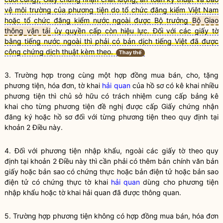
vệ môi trường của phương tiện do tổ chức đăng kiểm Việt Nam
hoặc tổ chức đăng kiểm nước ngoài được Bộ trưởng
Bộ Giao
thông vận tải
ủy quyền cấp còn hiệu lực. Đối với các giấy tờ
bằng tiếng nước ngoài thì phải có bản dịch tiếng Việt đã được
công chứng dịch thuật kèm theo.
Thay thế
3. Trường hợp trong cùng một hợp đồng mua bán, cho, tặng
phương tiện, hóa đơn, tờ khai
hải quan
của hồ sơ có kê khai nhiều
phương tiện thì chủ sở hữu có trách nhiệm cung cấp bảng kê
khai cho từng phương tiện đề nghị được cấp Giấy chứng nhận
đăng ký hoặc hồ sơ đối với từng phương tiện theo quy định tại
khoản 2 Điều này.
4. Đối với phương tiện nhập khẩu, ngoài các giấy tờ theo quy
định tại khoản 2 Điều này thì cần phải có thêm bản chính văn bản
giấy hoặc bản sao có chứng thực hoặc bản điện tử hoặc bản sao
điện tử có chứng thực tờ khai
hải quan
dùng cho phương tiện
nhập khẩu hoặc tờ khai
hải quan
đã được thông quan.
5. Trường hợp phương tiện không có hợp đồng mua bán, hóa đơn