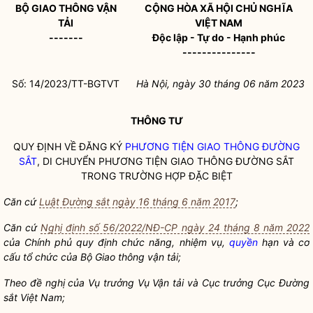
BỘ GIAO THÔNG VẬN
CỘNG HÒA XÃ HỘI CHỦ NGHĨA
TẢI
VIỆT NAM
-------
Độc lập - Tự do - Hạnh phúc
---------------
Số: 14/2023/TT-BGTVT
Hà Nội, ngày 30 tháng 06 năm 2023
THÔNG TƯ
QUY ĐỊNH VỀ ĐĂNG KÝ
PHƯƠNG TIỆN GIAO THÔNG ĐƯỜNG
SẮT
, DI CHUYỂN
PHƯƠNG TIỆN GIAO THÔNG ĐƯỜNG SẮT
TRONG TRƯỜNG HỢP ĐẶC BIỆT
Căn cứ
Luật Đường sắt ngày 16 tháng 6 năm 2017
;
Căn cứ
Nghị định số 56/2022/NĐ-CP ngày 24 tháng 8 năm 2022
của Chính phủ quy định chức năng, nhiệm vụ,
quyền
hạn và cơ
cấu tổ chức của Bộ Giao thông vận tải;
Theo đề nghị của Vụ trưởng Vụ Vận tải và Cục trưởng Cục Đường
sắt Việt Nam;