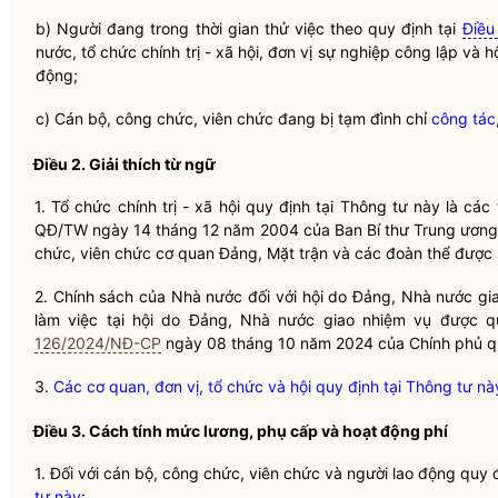
b) Người đang trong thời gian thử việc theo quy định tại
Điều
nước
, tổ chức
chính trị
- xã hội, đơn vị sự nghiệp công lập và 
động;
c) Cán bộ, công chức, viên chức đang bị tạm đình chỉ
công tác
Điều 2. Giải thích từ ngữ
1. Tổ chức
chính trị
- xã hội quy định tại Thông tư này là các
QĐ/TW ngày 14 tháng 12 năm 2004 của Ban Bí thư Trung ương Đ
chức, viên chức cơ quan Đảng, Mặt trận và các đoàn thể được 
2. Chính sách của
Nhà nước
đối với hội do Đảng,
Nhà nước
gia
làm việc tại hội do Đảng,
Nhà nước
giao nhiệm vụ được q
126/2024/NĐ-CP
ngày 08 tháng 10 năm 2024 của Chính phủ quy
3.
Các cơ quan, đơn vị, tổ chức và hội quy định tại Thông tư n
Điều 3. Cách tính mức lương, phụ cấp và hoạt động phí
1. Đối với cán bộ, công chức, viên chức và người lao động quy 
tư này
: