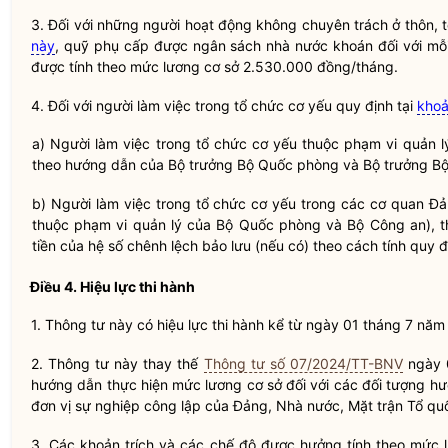
3. Đối với những người hoạt động không chuyên trách ở thôn, 
này
, quỹ phụ cấp được ngân sách
nhà nước
khoán đối với mỗi
được tính theo mức lương cơ sở 2.530.000 đồng/tháng.
4. Đối với người làm việc trong tổ chức cơ yếu quy định tại
khoả
a) Người làm việc trong tổ chức cơ yếu thuộc phạm vi quản 
theo hướng dẫn của
Bộ trưởng
Bộ Quốc phòng và
Bộ trưởng
Bộ
b) Người làm việc trong tổ chức cơ yếu trong các cơ quan Đ
thuộc phạm vi quản lý của Bộ Quốc phòng và Bộ Công an), 
tiền của hệ số chênh lệch bảo lưu (nếu có) theo cách tính quy đ
Điều 4. Hiệu lực thi hành
1. Thông tư này có hiệu lực thi hành kể từ ngày 01 tháng 7 năm
2. Thông tư này thay thế
Thông tư số 07/2024/TT-BNV
ngày 
hướng dẫn thực hiện mức lương cơ sở đối với các đối tượng hư
đơn vị sự nghiệp công lập của Đảng,
Nhà nước
, Mặt trận Tổ q
3. Các khoản trích và các chế độ được hưởng tính theo mức l