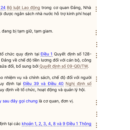
 24
Bộ luật Lao động
trong cơ quan Đảng,
Nhà
⋮
hội được ngân sách
nhà nước
hỗ trợ kinh phí hoạt
, đang bị tạm giữ, tạm giam.
⋮
⋮
 tổ chức quy định tại
Điều 1
Quyết định số 128-
⋮
ảng về chế độ tiền lương đối với cán bộ, công
sửa đổi, bổ sung bởi
Quyết định số 09-QĐ/TW
.
o nhiệm vụ và chính sách, chế độ đối với người
⋮
uy định tại
Điều 39 và Điều 40
Nghị định số
 định về tổ chức, hoạt động và quản lý hội.
ày sau đây gọi chung
là cơ quan, đơn vị.
⋮
⋮
định tại các
khoản 1, 2, 3, 4, 8 và 9 Điều 1 Thông
⋮