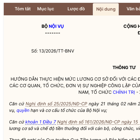
Tóm tắt
Mục lục
Lược đồ
Văn bả
Nội dung
BỘ
NỘI VỤ
CỘNG H
-------
Số: 13/2026/TT-BNV
THÔNG TƯ
HƯỚNG DẪN THỰC HIỆN MỨC LƯƠNG CƠ SỞ ĐỐI VỚI CÁC
CÁC CƠ QUAN, TỔ CHỨC, ĐƠN VỊ SỰ NGHIỆP CÔNG LẬP CỦ
NAM, TỔ CHỨC
CHÍNH TRỊ
- 
Căn cứ
Nghị định số 25/2025/NĐ-CP
ngày 21 tháng 02 năm 2
vụ,
quyền
hạn và cơ cấu tổ chức của Bộ
Nội vụ
;
Căn cứ
khoản 1 Điều 7
Nghị định số 161/2026/NĐ-CP ngày 15
lương cơ sở và chế độ tiền thưởng đối với cán bộ, công chức, vi
Theo đề nghị của Cục trưởng Cục Tiền lương và Bảo hiểm xã hộ