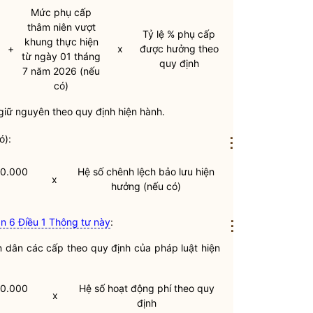
Mức phụ cấp
thâm niên vượt
Tỷ lệ % phụ cấp
khung thực hiện
+
x
được hưởng theo
từ ngày 01 tháng
quy định
7 năm 2026 (nếu
có)
 giữ nguyên theo quy định hiện hành.
ó):
⋮
30.000
Hệ số chênh lệch bảo lưu hiện
x
hưởng (nếu có)
n 6 Điều 1 Thông tư này
:
⋮
n dân
các cấp theo quy định của pháp
luật
hiện
30.000
Hệ số hoạt động phí theo quy
x
định