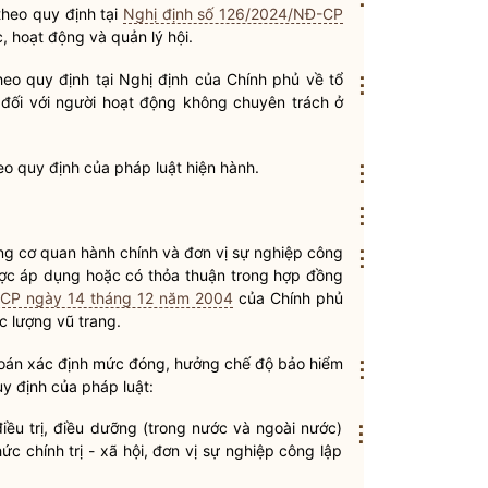
theo quy định tại
Nghị định số 126/2024/NĐ-CP
 hoạt động và quản lý hội.
eo quy định tại Nghị định của Chính phủ về tổ
⋮
 đối với người hoạt động không chuyên trách ở
eo quy định của pháp
luật
hiện hành.
⋮
⋮
ng cơ quan hành chính và đơn vị sự nghiệp công
⋮
ược áp dụng hoặc có thỏa thuận trong hợp đồng
-CP ngày 14 tháng 12 năm 2004
của Chính phủ
c lượng vũ trang.
toán xác định mức đóng, hưởng chế độ bảo hiểm
⋮
quy định của pháp
luật
:
điều trị, điều dưỡng (trong nước và ngoài nước)
⋮
chức
chính trị
- xã hội, đơn vị sự nghiệp công lập