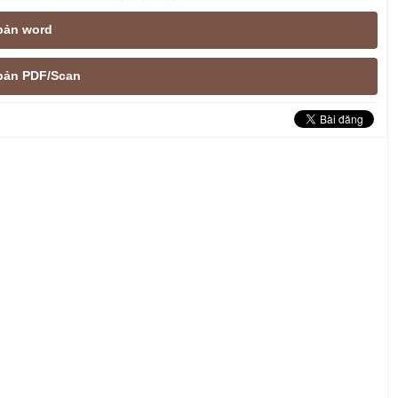
 bản word
e bản PDF/Scan