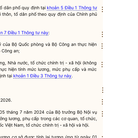
tổ dân phố quy định tại
khoản 5 Điều 1 Thông tư
⋮
 thôn, tổ dân phố theo quy định của Chính phủ
n 7 Điều 1 Thông tư này
:
⋮
lý của Bộ Quốc phòng và Bộ Công an thực hiện
⋮
 Công an;
ảng,
Nhà nước
, tổ chức
chính trị
- xã hội (không
⋮
thực hiện tính mức lương, mức phụ cấp và mức
ịnh tại
khoản 1 Điều 3 Thông tư này
.
⋮
 2026.
⋮
05 tháng 7 năm 2024 của
Bộ trưởng
Bộ
Nội vụ
⋮
ởng lương, phụ cấp trong các cơ quan, tổ chức,
uốc Việt Nam, tổ chức
chính trị
- xã hội và hội.
ương cơ sở được tính lại tương ứng từ ngày 01