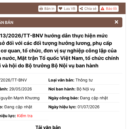
Bản in
Lưu VB
Chia sẻ
Báo lỗi

ĂN BẢN
 13/2026/TT-BNV hướng dẫn thực hiện mức
sở đối với các đối tượng hưởng lương, phụ cấp
 cơ quan, tổ chức, đơn vị sự nghiệp công lập của
 nước, Mặt trận Tổ quốc Việt Nam, tổ chức chính
hội và hội do Bộ trưởng Bộ Nội vụ ban hành
/2026/TT-BNV
Loại văn bản:
Thông tư
ành:
29/05/2026
Nơi ban hành:
Bộ Nội vụ
guyễn Mạnh Khương
Ngày công báo:
Đang cập nhật
o:
Đang cập nhật
Ngày hiệu lực:
01/07/2026
hiệu lực:
Kiểm tra
Tải văn bản