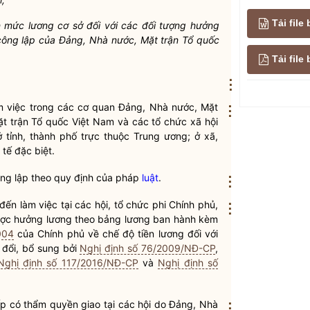
Tải file
mức lương cơ sở đối với các đối tượng hưởng
 công lập của Đảng,
Nhà nước
, Mặt trận Tổ quốc
Tải fil
⋮
 việc trong các cơ quan Đảng,
Nhà nước
, Mặt
⋮
ặt trận Tổ quốc Việt Nam và các tổ chức xã hội
 tỉnh, thành phố trực thuộc Trung ương; ở xã,
 tế đặc biệt.
ông lập theo quy định của pháp
luật
.
⋮
ến làm việc tại các hội, tổ chức phi Chính phủ,
⋮
được hưởng lương theo bảng lương ban hành kèm
004
của Chính phủ về chế độ tiền lương đối với
 đổi, bổ sung bởi
Nghị định số 76/2009/NĐ-CP
,
Nghị định số 117/2016/NĐ-CP
và
Nghị định số
cấp có thẩm
quyền
giao tại các hội do Đảng,
Nhà
⋮