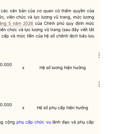
i các văn bản của cơ quan có thẩm
quyền
của
ức, viên chức và lực lượng vũ trang, mức lương
háng 5 năm 2026
của Chính phủ quy định mức
iên chức và lực lượng vũ trang (sau đây viết tắt
 cấp và mức tiền của hệ số chênh lệch bảo lưu
⋮
30.000
x
Hệ số lương
hiện hưởng
⋮
30.000
x
Hệ số phụ cấp hiện hưởng
ởng cộng
phụ cấp chức vụ
lãnh đạo và phụ cấp