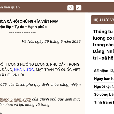
n liên quan
+
-
A
A
HIỆU LỰC V
ÒA XÃ HỘI CHỦ NGHĨA VIỆT NAM
Độc lập - Tự do - Hạnh phúc
Thông tư
---------------
lương cơ 
Hà Nội, ngày 29 tháng 5 năm 2026
trong các
Đảng, Nhà
trị - xã 
 ĐỐI TƯỢNG HƯỞNG LƯƠNG, PHỤ CẤP TRONG
A ĐẢNG,
NHÀ NƯỚC
, MẶT TRẬN TỔ QUỐC VIỆT
Số hiệu:
13
XÃ HỘI VÀ HỘI
Ngày ban h
025 của Chính phủ quy định chức năng, nhiệm
Người ký:
N
Số công bá
 tháng 5 năm 2026
của Chính phủ quy định mức
Tình trạng 
ên chức và lực lượng vũ trang;
i;