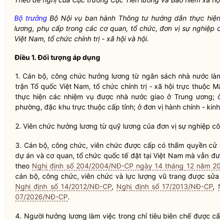
Bộ trưởng
Bộ
Nội vụ
ban hành Thông tư hướng dẫn thực hiện 
lương, phụ cấp trong các cơ quan, tổ chức, đơn vị sự nghiệp
Việt Nam, tổ chức
chính trị
- xã hội và hội.
Điều 1. Đối tượng áp dụng
1. Cán bộ, công chức hưởng lương từ ngân sách
nhà nước
làm
trận Tổ quốc Việt Nam, tổ chức
chính trị
- xã hội trực thuộc M
thực hiện các nhiệm vụ được
nhà nước
giao ở Trung ương; ở
phường, đặc khu trực thuộc cấp tỉnh; ở đơn vị hành chính - kinh
2. Viên chức hưởng lương từ quỹ lương của đơn vị sự nghiệp c
3. Cán bộ, công chức, viên chức được cấp có thẩm
quyền
cử đ
dự án và cơ quan, tổ chức quốc tế đặt tại Việt Nam mà vẫn 
theo
Nghị định số 204/2004/NĐ-CP ngày 14 tháng 12 năm 2
cán bộ, công chức, viên chức và lực lượng vũ trang được sửa
Nghị định số 14/2012/NĐ-CP
,
Nghị định số 17/2013/NĐ-CP
,
07/2026/NĐ-CP
.
4. Người hưởng lương làm việc trong chỉ tiêu biên chế được 