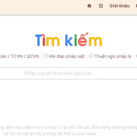


Giới thiệu
bản / TCVN / QCVN
Hỏi đáp pháp luật
Thuật ngữ pháp lý
dẫn thực hiện mức lương cơ sở đối với các đối tượng hưởng lương,
- xã hội và hội do Bộ trưởng Bộ Nội vụ ban hành