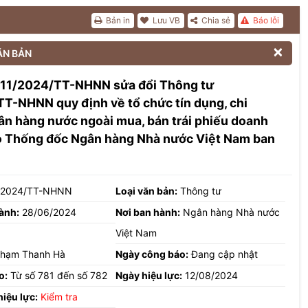
Bản in
Lưu VB
Chia sẻ
Báo lỗi

ĂN BẢN
 11/2024/TT-NHNN sửa đổi Thông tư
T-NHNN quy định về tổ chức tín dụng, chi
n hàng nước ngoài mua, bán trái phiếu doanh
o Thống đốc Ngân hàng Nhà nước Việt Nam ban
/2024/TT-NHNN
Loại văn bản:
Thông tư
ành:
28/06/2024
Nơi ban hành:
Ngân hàng Nhà nước
Việt Nam
hạm Thanh Hà
Ngày công báo:
Đang cập nhật
o:
Từ số 781 đến số 782
Ngày hiệu lực:
12/08/2024
hiệu lực:
Kiểm tra