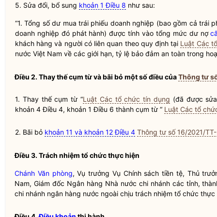
5. Sửa đổi, bổ sung
khoản 1 Điều 8
như sau:
“1. Tổng số dư mua
trái phiếu doanh nghiệp
(bao gồm cả trái p
doanh nghiệp đó phát hành) được tính vào tổng mức dư nợ
c
khách hàng và
người có liên quan
theo quy định tại
Luật Các t
nước Việt Nam
về các giới hạn, tỷ lệ bảo đảm an toàn trong h
Điều 2. Thay thế cụm từ và bãi bỏ một số điều của
Thông tư s
1. Thay thế cụm từ “
Luật Các tổ chức tín dụng
(đã được sửa 
khoản 4 Điều 4, khoản 1 Điều 6 thành cụm từ “
Luật Các tổ chứ
2. Bãi bỏ
khoản 11 và khoản 12 Điều 4
Thông tư số 16/2021/T
Điều 3. Trách nhiệm tổ chức thực hiện
Chánh Văn phòng
, Vụ trưởng Vụ Chính sách tiền tệ, Thủ tr
Nam, Giám đốc Ngân hàng
Nhà nước
chi nhánh các tỉnh, thà
chi nhánh ngân hàng nước ngoài
chịu trách nhiệm tổ chức thực
Điều 4.
Điều khoản
thi hành