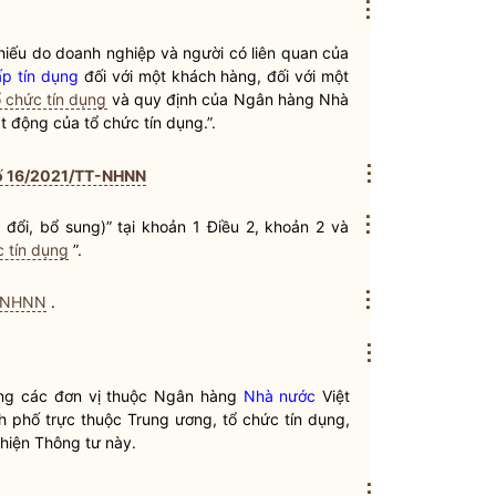
⋮
hiếu do doanh nghiệp và
người có liên quan
của
ấp tín dụng
đối với một khách hàng, đối với một
ổ chức tín dụng
và quy định của
Ngân hàng Nhà
oạt động của
tổ chức tín dụng
.”.
⋮
ố 16/2021/TT-NHNN
⋮
đổi, bổ sung)” tại khoản 1 Điều 2, khoản 2 và
c tín dụng
”.
⋮
T-NHNN
.
⋮
ưởng các đơn vị thuộc Ngân hàng
Nhà nước
Việt
nh phố trực thuộc Trung ương,
tổ chức tín dụng
,
 hiện Thông tư này.
⋮