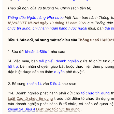
Theo đề nghị của Vụ trưởng Vụ Chính sách tiền tệ;
Thống đốc Ngân hàng Nhà nước
Việt Nam ban hành Thông tư
16/2021/TT-NHNN ngày 10 tháng 11 năm 2021
của
Thống đốc
chức tín dụng
,
chi nhánh ngân hàng nước ngoài
mua, bán
trái 
Điều 1. Sửa đổi, bổ sung một số điều của
Thông tư số 16/202
1. Sửa đổi
khoản 4 Điều 1
như sau:
“4. Việc mua, bán
trái phiếu doanh nghiệp
giữa tổ chức tín d
hỗ trợ
, bên nhận chuyển giao bắt buộc thực hiện theo phương
đặc biệt
được cấp có thẩm
quyền
phê duyệt”.
2. Bổ sung
khoản 14
vào
Điều 4
như sau:
“14. Doanh nghiệp phát hành phải gửi cho
tổ chức tín dụng
th
Luật Các tổ chức tín dụng
trước thời điểm
tổ chức tín dụng
m
của doanh nghiệp phát hành là tổ chức, cá nhân có quan hệ 
khoản 24 Điều 4
Luật Các tổ chức tín dụng
.