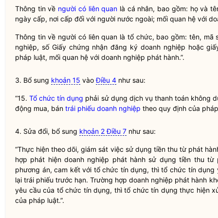
Thông tin về
người có liên quan
là cá nhân, bao gồm: họ và tê
ngày cấp, nơi cấp đối với người nước ngoài; mối quan hệ với d
Thông tin về
người có liên quan
là tổ chức, bao gồm: tên, mã
nghiệp, số Giấy chứng nhận đăng ký doanh nghiệp hoặc giấy
pháp
luật
, mối quan hệ với doanh nghiệp phát hành.”.
3. Bổ sung
khoản 15
vào
Điều 4
như sau:
“15.
Tổ chức tín dụng
phải sử dụng dịch vụ thanh toán không dù
động mua, bán
trái phiếu doanh nghiệp
theo quy định của phá
4. Sửa đổi, bổ sung
khoản 2 Điều 7
như sau:
“Thực hiện theo dõi, giám sát việc sử dụng tiền thu từ phát hà
hợp phát hiện doanh nghiệp phát hành sử dụng tiền thu từ 
phương án, cam kết với
tổ chức tín dụng
, thì
tổ chức tín dụng
lại trái phiếu trước hạn. Trường hợp doanh nghiệp phát hành kh
yêu cầu của
tổ chức tín dụng
, thì
tổ chức tín dụng
thực hiện xử
của pháp
luật
.”.