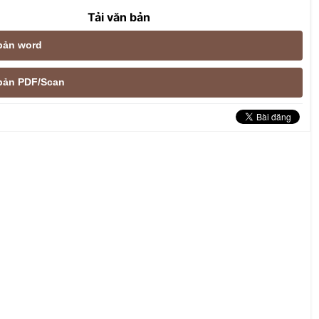
Tải văn bản
 bản word
e bản PDF/Scan