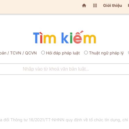


Giới thiệu
bản / TCVN / QCVN
Hỏi đáp pháp luật
Thuật ngữ pháp lý
đổi Thông tư 16/2021/TT-NHNN quy định về tổ chức tín dụng, chi 