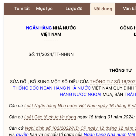
Tóm tắt
Mục lục
Lược đồ
Văn bả
Nội dung
NGÂN HÀNG
NHÀ NƯỚC
CỘNG H
VIỆT NAM
-------
Số: 11/2024/TT-NHNN
THÔNG TƯ
SỬA ĐỔI, BỔ SUNG MỘT SỐ ĐIỀU CỦA
THÔNG TƯ SỐ 16/202
THỐNG ĐỐC NGÂN HÀNG NHÀ NƯỚC
VIỆT NAM QUY ĐỊNH 
HÀNG NƯỚC NGOÀI
MUA, BÁN
TRÁI
Căn cứ
Luật Ngân hàng Nhà nước Việt Nam ngày 16 tháng 6 n
Căn cứ
Luật Các tổ chức tín dụng
ngày 18 tháng 01 năm 2024;
Căn cứ
Nghị định số 102/2022/NĐ-CP ngày 12 tháng 12 năm 
vụ,
quyền
hạn và cơ cấu tổ chức của
Ngân hàng Nhà nước Việ