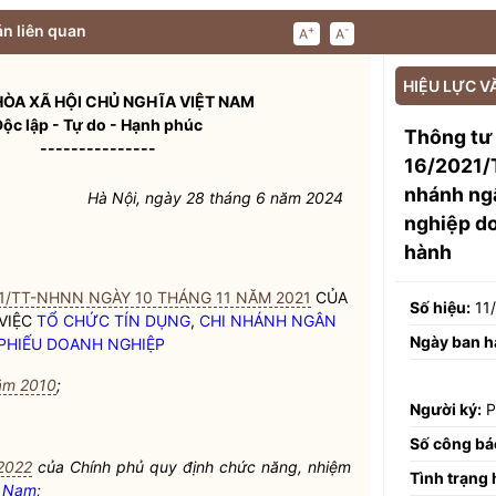
n liên quan
+
-
A
A
HIỆU LỰC V
ÒA XÃ HỘI CHỦ NGHĨA VIỆT NAM
Độc lập - Tự do - Hạnh phúc
Thông tư
---------------
16/2021/T
nhánh ngâ
Hà Nội, ngày 28 tháng 6 năm 2024
nghiệp d
hành
1/TT-NHNN NGÀY 10 THÁNG 11 NĂM 2021
CỦA
Số hiệu:
11
VIỆC
TỔ CHỨC TÍN DỤNG
,
CHI NHÁNH NGÂN
Ngày ban h
 PHIẾU DOANH NGHIỆP
ăm 2010
;
Người ký:
P
Số công bá
2022
của Chính phủ quy định chức năng, nhiệm
Tình trạng 
t Nam
;