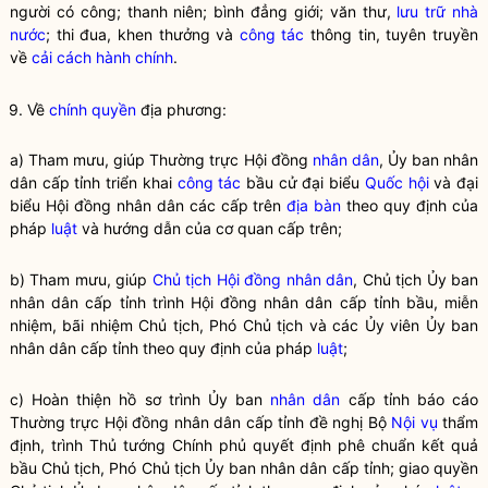
người có công; thanh niên; bình đẳng giới; văn thư,
lưu trữ
nhà
nước
; thi đua, khen thưởng và
công tác
thông tin, tuyên truyền
về
cải cách hành chính
.
9. Về
chính quyền
địa phương:
a) Tham mưu, giúp Thường trực Hội đồng
nhân dân
, Ủy ban
nhân
dân
cấp tỉnh triển khai
công tác
bầu cử đại biểu
Quốc hội
và đại
biểu Hội đồng
nhân dân
các cấp trên
địa bàn
theo quy định của
pháp
luật
và hướng dẫn của cơ quan cấp trên;
b) Tham mưu, giúp
Chủ tịch Hội đồng nhân dân
, Chủ tịch Ủy ban
nhân dân cấp tỉnh trình Hội đồng nhân dân cấp tỉnh bầu, miễn
nhiệm, bãi nhiệm Chủ tịch, Phó Chủ tịch và các Ủy viên Ủy ban
nhân dân cấp tỉnh theo quy định của pháp
luật
;
c) Hoàn thiện hồ sơ trình Ủy ban
nhân dân
cấp tỉnh báo cáo
Thường trực Hội đồng
nhân dân
cấp tỉnh đề nghị Bộ
Nội vụ
thẩm
định, trình Thủ tướng Chính phủ quyết định phê chuẩn kết quả
bầu Chủ tịch, Phó Chủ tịch Ủy ban
nhân dân
cấp tỉnh; giao quyền