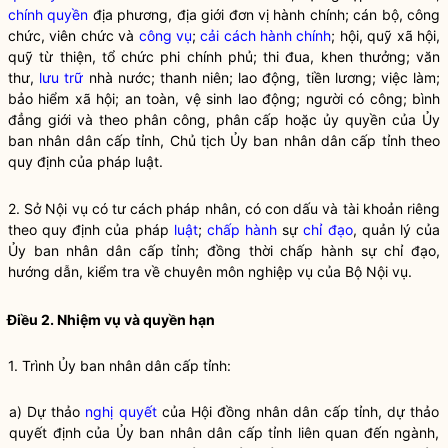
chính quyền
địa phương, địa giới đơn vị hành chính; cán bộ, công
chức, viên chức và
công vụ
;
cải cách hành chính
; hội, quỹ xã hội,
quỹ từ thiện, tổ chức phi chính phủ; thi đua, khen thưởng; văn
thư,
lưu trữ
nhà nước; thanh niên; lao động, tiền lương; việc làm;
bảo hiểm xã hội; an toàn, vệ sinh lao động; người có công; bình
đẳng giới và theo phân công, phân cấp hoặc ủy quyền của Ủy
ban
nhân dân
cấp tỉnh, Chủ tịch Ủy ban
nhân dân
cấp tỉnh theo
quy định của pháp
luật
.
2. Sở
Nội vụ
có tư cách pháp nhân, có con dấu và tài khoản riêng
theo quy định của pháp
luật
;
chấp hành
sự
chỉ đạo
, quản lý của
Ủy ban nhân dân cấp tỉnh; đồng thời
chấp hành
sự
chỉ đạo
,
hướng dẫn, kiểm tra về chuyên môn nghiệp vụ của Bộ
Nội vụ
.
Điều 2. Nhiệm vụ và
quyền
hạn
1. Trình Ủy ban nhân dân cấp tỉnh:
a) Dự thảo
nghị quyết
của Hội đồng
nhân dân
cấp tỉnh, dự thảo
quyết định của Ủy ban
nhân dân
cấp tỉnh liên quan đến ngành,