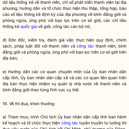
dữ liệu thống kê về thanh niên, chỉ số phát triển thanh niên tại địa
phương; hướng dẫn và tổ chức thực hiện thu thập, tổng hợp, báo
cáo số liệu thống kê định kỳ của địa phương về bình đẳng giới và
phòng ngừa, ứng phó với bạo lực trên cơ sở giới, các chỉ tiêu
thống kê
quốc gia
về giới,
công tác
cán bộ nữ;
đ) Đôn đốc, kiểm tra, đánh giá việc thực hiện quy định, chính
sách, pháp
luật
đối với thanh niên và
công tác
thanh niên; bình
đẳng giới và phòng ngừa, ứng phó với bạo lực trên cơ sở giới trên
địa bàn
;
e) Hướng dẫn các cơ quan chuyên môn của Ủy ban nhân dân
cấp tỉnh, Ủy ban nhân dân cấp xã và các cơ quan liên quan trên
địa bàn
thực hiện nhiệm vụ
quản lý nhà nước
về thanh niên và
bình đẳng giới theo từng lĩnh vực cụ thể.
16. Về thi đua, khen thưởng:
a) Tham mưu, trình Chủ tịch Ủy ban
nhân dân
cấp tỉnh ban hành
kế hoạch và tổ chức thực hiện
công tác
tuyên truyền tư tưởng thi
đua yêu nước của Chủ tịch Hồ Chí Minh, chủ trương của Đảng,