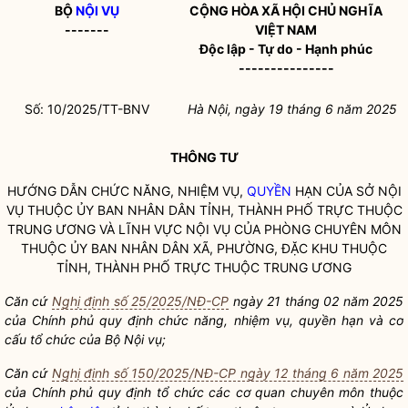
BỘ
NỘI VỤ
CỘNG HÒA XÃ HỘI CHỦ NGHĨA
-------
VIỆT NAM
Độc lập - Tự do - Hạnh phúc
---------------
Số: 10/2025/TT-BNV
Hà Nội, ngày 19 tháng 6 năm 2025
THÔNG TƯ
HƯỚNG DẪN CHỨC NĂNG, NHIỆM VỤ,
QUYỀN
HẠN CỦA SỞ
NỘI
VỤ
THUỘC ỦY BAN
NHÂN DÂN
TỈNH, THÀNH PHỐ TRỰC THUỘC
TRUNG ƯƠNG VÀ LĨNH VỰC
NỘI VỤ
CỦA PHÒNG CHUYÊN MÔN
THUỘC ỦY BAN
NHÂN DÂN
XÃ, PHƯỜNG, ĐẶC KHU THUỘC
TỈNH, THÀNH PHỐ TRỰC THUỘC TRUNG ƯƠNG
Căn cứ
Nghị định số 25/2025/NĐ-CP
ngày 21 tháng 02 năm 2025
của Chính phủ quy định chức năng, nhiệm vụ,
quyền
hạn và cơ
cấu tổ chức của Bộ
Nội vụ
;
Căn cứ
Nghị định số 150/2025/NĐ-CP ngày 12 tháng 6 năm 2025
của Chính phủ quy định tổ chức các cơ quan chuyên môn thuộc