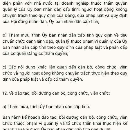
diện phần vốn nhà nước tại doanh nghiệp thuộc thẩm
quyền
quản lý của Ủy ban
nhân dân
cấp tỉnh; người hoạt động không
chuyên trách theo quy định của Đảng, của pháp
luật
và quy định
của Hội đồng
nhân dân
, Ủy ban
nhân dân
cấp tỉnh;
b) Tham mưu, trình Ủy ban
nhân dân
cấp tỉnh quy định về tiêu
chuẩn chức danh lãnh đạo, quản lý thuộc phạm vi quản lý của Ủy
ban
nhân dân
cấp tỉnh theo quy định của pháp
luật
và phân cấp
của cơ quan Đảng có thẩm
quyền
;
c) Các nội dung khác liên quan đến cán bộ, công chức, viên
chức và người hoạt động không chuyên trách thực hiện theo quy
định của pháp
luật
và cấp có thẩm
quyền
.
12. Về đào tạo, bồi dưỡng cán bộ, công chức, viên chức:
a) Tham mưu, trình Ủy ban nhân dân cấp tỉnh:
Ban hành kế hoạch đào tạo, bồi dưỡng cán bộ, công chức, viên
chức thuộc phạm vi quản lý và tổ chức triển khai thực hiện kế
hoạch sau khi được Ủy ban nhân dân cấp tỉnh phê duyệt;