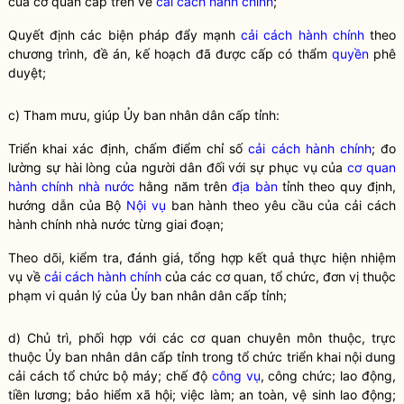
của cơ quan cấp trên về
cải cách hành chính
;
Quyết định các biện pháp đẩy mạnh
cải cách hành chính
theo
chương trình, đề án, kế hoạch đã được cấp có thẩm
quyền
phê
duyệt;
c) Tham mưu, giúp Ủy ban nhân dân cấp tỉnh:
Triển khai xác định, chấm điểm chỉ số
cải cách hành chính
; đo
lường sự hài lòng của người dân đối với sự phục vụ của
cơ quan
hành chính nhà nước
hằng năm trên
địa bàn
tỉnh theo quy định,
hướng dẫn của Bộ
Nội vụ
ban hành theo yêu cầu của
cải cách
hành chính
nhà nước từng giai đoạn;
Theo dõi, kiểm tra, đánh giá, tổng hợp kết quả thực hiện nhiệm
vụ về
cải cách hành chính
của các cơ quan, tổ chức, đơn vị thuộc
phạm vi quản lý của Ủy ban nhân dân cấp tỉnh;
d) Chủ trì, phối hợp với các cơ quan chuyên môn thuộc, trực
thuộc Ủy ban nhân dân cấp tỉnh trong tổ chức triển khai nội dung
cải cách tổ chức bộ máy; chế độ
công vụ
, công chức; lao động,
tiền lương; bảo hiểm xã hội; việc làm; an toàn, vệ sinh lao động;