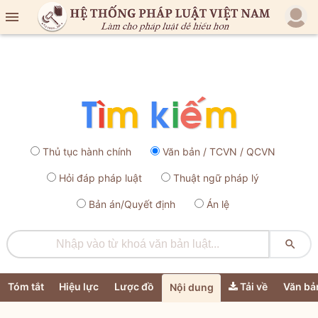

Thủ tục hành chính
Văn bản / TCVN / QCVN
Hỏi đáp pháp luật
Thuật ngữ pháp lý
Bản án/Quyết định
Án lệ

Tóm tắt
Hiệu lực
Lược đồ
Tải về
Văn bả
Nội dung