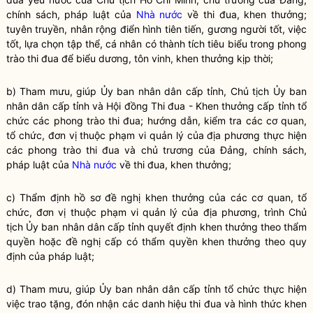
chính sách, pháp
luật
của
Nhà nước
về thi đua, khen thưởng;
tuyên truyền, nhân rộng điển hình tiên tiến, gương người tốt, việc
tốt, lựa chọn tập thể, cá nhân có thành tích tiêu biểu trong phong
trào thi đua để biểu dương, tôn vinh, khen thưởng kịp thời;
b) Tham mưu, giúp Ủy ban
nhân dân
cấp tỉnh, Chủ tịch Ủy ban
nhân dân
cấp tỉnh và Hội đồng Thi đua - Khen thưởng cấp tỉnh tổ
chức các phong trào thi đua; hướng dẫn, kiểm tra các cơ quan,
tổ chức, đơn vị thuộc phạm vi quản lý của địa phương thực hiện
các phong trào thi đua và chủ trương của Đảng, chính sách,
pháp
luật
của
Nhà nước
về thi đua, khen thưởng;
c) Thẩm định hồ sơ đề nghị khen thưởng của các cơ quan, tổ
chức, đơn vị thuộc phạm vi quản lý của địa phương, trình Chủ
tịch Ủy ban
nhân dân
cấp tỉnh quyết định khen thưởng theo thẩm
quyền
hoặc đề nghị cấp có thẩm
quyền
khen thưởng theo quy
định của pháp
luật
;
d) Tham mưu, giúp Ủy ban nhân dân cấp tỉnh tổ chức thực hiện
việc trao tặng, đón nhận các danh hiệu thi đua và hình thức khen