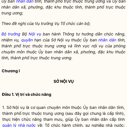
Ủy ban
nhân dân
tỉnh, thành phố trực thuộc trung ương và Ủy ban
nhân dân
xã, phường, đặc khu thuộc tỉnh, thành phố trực thuộc
trung ương;
Theo đề nghị của Vụ trưởng Vụ Tổ chức cán bộ;
Bộ trưởng
Bộ
Nội vụ
ban hành Thông tư hướng dẫn chức năng,
nhiệm vụ,
quyền
hạn của Sở
Nội vụ
thuộc Ủy ban
nhân dân
tỉnh,
thành phố trực thuộc trung ương và lĩnh vực
nội vụ
của phòng
chuyên môn thuộc Ủy ban
nhân dân
xã, phường, đặc khu thuộc
tỉnh, thành phố trực thuộc trung ương.
Chương I
SỞ
NỘI VỤ
Điều 1. Vị trí và chức năng
1. Sở
Nội vụ
là cơ quan chuyên môn thuộc Ủy ban
nhân dân
tỉnh,
thành phố trực thuộc trung ương (sau đây gọi chung là cấp tỉnh),
thực hiện chức năng tham mưu, giúp Ủy ban
nhân dân
cấp tỉnh
quản lý nhà nước
về: Tổ chức hành chính, sự nghiệp nhà nước;