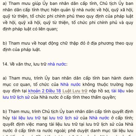
a) Tham mưu giúp Ủy ban
nhân dân
cấp tỉnh, Chủ tịch Ủy ban
nhân dân
cấp tỉnh thực hiện
quản lý nhà nước
về hội, quỹ xã hội,
quỹ từ thiện, tổ chức phi chính phủ theo quy định của pháp
luật
về hội, quỹ xã hội, quỹ từ thiện, tổ chức phi chính phủ và quy
định pháp
luật
có liên quan;
b) Tham mưu về hoạt động chữ thập đỏ ở địa phương theo quy
định của pháp
luật
.
14. Về văn thư,
lưu trữ
nhà nước
:
a) Tham mưu, trình Ủy ban nhân dân cấp tỉnh ban hành danh
mục cơ quan, tổ chức của
Nhà nước
không thuộc trường hợp
quy định tại
khoản 2 Điều 18
Luật Lưu trữ
nộp hồ sơ,
tài liệu
vào
lưu trữ lịch sử
của
Nhà nước
ở cấp tỉnh theo thẩm
quyền
;
b) Tham mưu, trình Chủ tịch Ủy ban
nhân dân
cấp tỉnh quyết định
hủy
tài liệu lưu trữ
tại
lưu trữ lịch sử
của
Nhà nước
ở cấp tỉnh;
quyết định việc mang
tài liệu lưu trữ
tại
lưu trữ lịch sử
của
Nhà
nước
ở cấp tỉnh ra nước ngoài; phê duyệt danh mục
tài liệu lưu