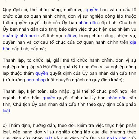
Quy định cụ thể chức năng, nhiệm vụ,
quyền
hạn và cơ cấu tổ
chức của cơ quan hành chính, đơn vị sự nghiệp công lập thuộc
thẩm
quyền
quyết định của Ủy ban
nhân dân
cấp tỉnh, Chủ tịch
Ủy ban
nhân dân
cấp tỉnh; bảo đảm việc thực hiện các nhiệm vụ
quản lý nhà nước
về lĩnh vực
nội vụ
trong chức năng, nhiệm vụ,
quyền
hạn và cơ cấu tổ chức của cơ quan hành chính trên
địa
bàn
cấp tỉnh, cấp xã;
Thành lập, tổ chức lại, giải thể tổ chức hành chính, đơn vị sự
nghiệp công lập và Hội đồng quản lý trong đơn vị sự nghiệp công
lập thuộc thẩm
quyền
quyết định của Ủy ban nhân dân cấp tỉnh
(trừ trường
hợp pháp
luật chuyên ngành có quy định khác);
Thành lập, kiện toàn, sáp nhập, giải thể tổ chức phối hợp liên
ngành thuộc thẩm
quyền
quyết định của Ủy ban
nhân dân
cấp
tỉnh, Chủ tịch Ủy ban
nhân dân
cấp tỉnh theo quy định của pháp
luật
.
c) Thẩm định, hướng dẫn, theo dõi, kiểm tra việc thực hiện phân
loại, xếp hạng đơn vị sự nghiệp công lập của địa phương theo
quy định của pháp
luật
và quy định của Ủy ban
nhân dân
cấp