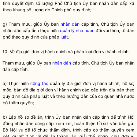
tỉnh quyết định số lượng Phó Chủ tịch Ủy ban
nhân dân
cấp xã
theo khung số lượng do Chính phủ quy định;
g) Tham mưu, giúp Ủy ban
nhân dân
cấp tỉnh, Chủ tịch Ủy ban
nhân dân
cấp tỉnh thực hiện
quản lý nhà nước
đối với thôn, tổ dân
phố theo quy định của pháp
luật
.
10. Về địa giới đơn vị hành chính và phân loại đơn vị hành chính:
Tham mưu, giúp Ủy ban
nhân dân
cấp tỉnh, Chủ tịch Ủy ban
nhân
dân
cấp tỉnh:
a) Thực hiện
công tác
quản lý địa giới đơn vị hành chính, hồ sơ,
mốc, bản đồ địa giới đơn vị hành chính các cấp trên
địa bàn
theo
quy định của pháp
luật
và theo hướng dẫn của cơ quan nhà nước
có thẩm
quyền
;
b) Lập hồ sơ đề án, trình Ủy ban
nhân dân
cấp tỉnh để trình Hội
đồng
nhân dân
cùng cấp xem xét, hoàn thiện hồ sơ, văn bản gửi
Bộ
Nội vụ
để tổ chức thẩm định, trình cấp có thẩm
quyền
xem
xét, quyết định về đề án thành lập, giải thể, nhập, chia đơn vị