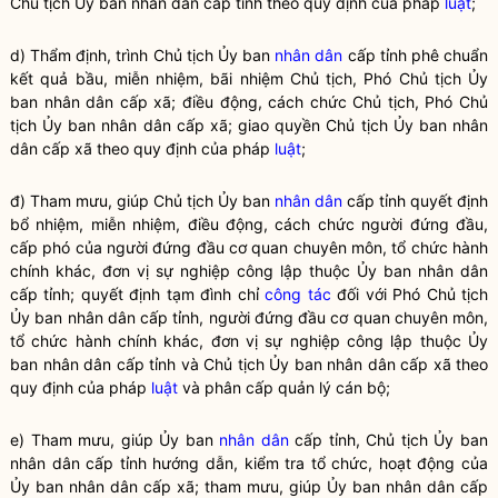
Chủ tịch Ủy ban
nhân dân
cấp tỉnh theo quy định của pháp
luật
;
d) Thẩm định, trình Chủ tịch Ủy ban
nhân dân
cấp tỉnh phê chuẩn
kết quả bầu, miễn nhiệm, bãi nhiệm Chủ tịch, Phó Chủ tịch Ủy
ban
nhân dân
cấp xã; điều động, cách chức Chủ tịch, Phó Chủ
tịch Ủy ban
nhân dân
cấp xã; giao quyền Chủ tịch Ủy ban
nhân
dân
cấp xã theo quy định của pháp
luật
;
đ) Tham mưu, giúp Chủ tịch Ủy ban
nhân dân
cấp tỉnh quyết định
bổ nhiệm, miễn nhiệm, điều động, cách chức người đứng đầu,
cấp phó của người đứng đầu cơ quan chuyên môn, tổ chức hành
chính khác, đơn vị sự nghiệp công lập thuộc Ủy ban
nhân dân
cấp tỉnh; quyết định tạm đình chỉ
công tác
đối với Phó Chủ tịch
Ủy ban
nhân dân
cấp tỉnh, người đứng đầu cơ quan chuyên môn,
tổ chức hành chính khác, đơn vị sự nghiệp công lập thuộc Ủy
ban
nhân dân
cấp tỉnh và Chủ tịch Ủy ban
nhân dân
cấp xã theo
quy định của pháp
luật
và phân cấp quản lý cán bộ;
e) Tham mưu, giúp Ủy ban
nhân dân
cấp tỉnh, Chủ tịch Ủy ban
nhân dân
cấp tỉnh hướng dẫn, kiểm tra tổ chức, hoạt động của
Ủy ban
nhân dân
cấp xã; tham mưu, giúp Ủy ban
nhân dân
cấp