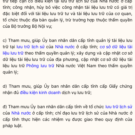
trữ
tiếp cận có điều kiện tại
lưu trữ lịch sử
của
Nhà nước
ở cấp
tỉnh; công nhận, hủy bỏ việc công nhận
tài liệu lưu trữ
có giá trị
đặc biệt đối với
tài liệu lưu trữ
tư và
tài liệu lưu trữ
của cơ quan,
tổ chức thuộc
địa bàn
quản lý, trừ trường hợp thuộc thẩm
quyền
của
Bộ trưởng
Bộ
Nội vụ
;
c) Tham mưu, giúp Ủy ban nhân dân cấp tỉnh quản lý tài liệu lưu
trữ tại
lưu trữ lịch sử
của
Nhà nước
ở cấp tỉnh;
cơ sở dữ liệu tài
liệu lưu trữ
theo thẩm
quyền
quản lý; xây dựng và cập nhật
cơ sở
dữ liệu tài liệu lưu trữ
của địa phương, cập nhật
cơ sở dữ liệu tài
liệu lưu trữ
Phông lưu trữ
Nhà nước
Việt Nam theo thẩm
quyền
quản lý;
d) Tham mưu, giúp Ủy ban nhân dân cấp tỉnh cấp Giấy chứng
nhận đủ
điều kiện kinh doanh
dịch vụ
lưu trữ
;
đ) Tham mưu Ủy ban nhân dân cấp tỉnh về tổ chức
lưu trữ lịch sử
của
Nhà nước
ở cấp tỉnh;
chỉ đạo
lưu trữ lịch sử
của
Nhà nước
ở
cấp tỉnh thực hiện các nhiệm vụ được giao theo quy định của
pháp
luật
.