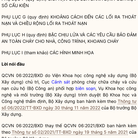
SỐ CẤU KIỆN
PHỤ LỤC G (quy định) KHOẢNG CÁCH ĐẾN CÁC LỐI RA THOÁT
NẠN VÀ CHIỀU RỘNG LỐI RA THOÁT NẠN
PHỤ LỤC H (quy định) BẬC CHỊU LỬA VÀ CÁC YÊU CẦU BẢO ĐẢM
AN TOÀN CHÁY CHO NHÀ, CÔNG TRÌNH, KHOANG CHÁY
PHỤ LỤC I (tham khảo) CÁC HÌNH MINH HỌA
Lời nói đầu
QCVN 06:2022/BXD do Viện Khoa học công nghệ xây dựng (Bộ
Xây dựng) chủ trì, Cục
Cảnh sát
phòng cháy chữa cháy và cứu
nạn cứu hộ (Bộ Công an) phối hợp
biên soạn
, Vụ Khoa học công
nghệ và môi trường (Bộ Xây dựng) trình duyệt Bộ Khoa học và
Công nghệ thẩm định, Bộ Xây dựng ban hành kèm theo
Thông tư
số 06/2022/TT-BXD ngày 30 tháng 11 năm 2022
của
Bộ trưởng
Bộ
Xây dựng.
QCVN 06:2022/BXD thay thế QCVN 06:2021/BXD ban hành kèm
theo
Thông tư số 02/2021/TT-BXD ngày 19 tháng 5 năm 2021
của