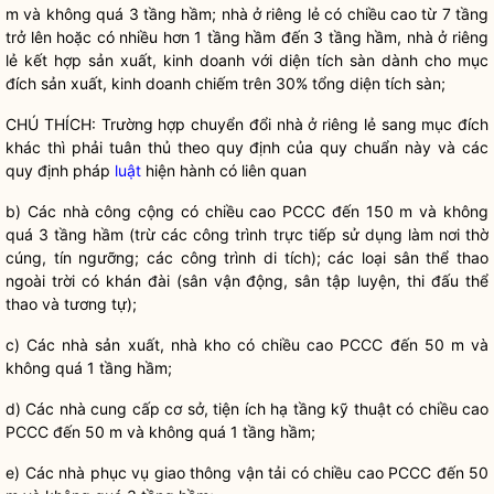
m và không quá 3 tầng hầm; nhà ở riêng lẻ có chiều cao từ 7 tầng
trở lên hoặc có nhiều hơn 1 tầng hầm đến 3 tầng hầm, nhà ở riêng
lẻ kết hợp sản xuất, kinh doanh với diện tích sàn dành cho mục
đích sản xuất, kinh doanh chiếm trên 30% tổng diện tích sàn;
CHÚ THÍCH: Trường hợp chuyển đổi nhà ở riêng lẻ sang mục đích
khác thì phải tuân thủ theo quy định của quy chuẩn này và các
quy định pháp
luật
hiện hành có liên quan
b) Các nhà công cộng có chiều cao PCCC đến 150 m và không
quá 3 tầng hầm (trừ các công trình trực tiếp sử dụng làm nơi thờ
cúng, tín ngưỡng; các công trình di tích); các loại sân thể thao
ngoài trời có khán đài (sân vận động, sân tập luyện, thi đấu thể
thao và tương tự);
c) Các nhà sản xuất, nhà kho có chiều cao PCCC đến 50 m và
không quá 1 tầng hầm;
d) Các nhà cung cấp cơ sở, tiện ích hạ tầng kỹ thuật có chiều cao
PCCC đến 50 m và không quá 1 tầng hầm;
e) Các nhà phục vụ giao thông vận tải có chiều cao PCCC đến 50