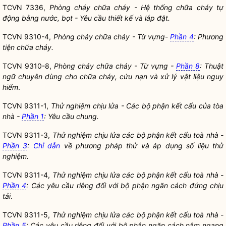
TCVN 7336,
Phòng cháy chữa cháy - Hệ thống chữa cháy tự
động bằng nước, bọt - Yêu cầu thiết kế và lắp đặt.
TCVN 9310-4,
Phòng cháy chữa cháy - Từ vựng-
Phần 4
: Phương
tiện chữa cháy.
TCVN 9310-8,
Phòng cháy chữa cháy - Từ vựng -
Phần 8
: Thuật
ngữ chuyên dùng cho chữa cháy, cứu nạn và xử lý vật liệu nguy
hiểm
.
TCVN 9311-1,
Thử nghiệm chịu lửa - Các bộ phận kết cấu của tòa
nhà -
Phần 1
: Yêu cầu chung.
TCVN 9311-3,
Thử nghiệm chịu lửa các bộ phận kết cấu toà nhà -
Phần 3
:
Chỉ dẫn
về phương pháp thử và áp dụng số liệu thử
nghiệm.
TCVN 9311-4,
Thử nghiệm chịu lửa các bộ phận kết cấu toà nhà -
Phần 4
: Các yêu cầu riêng đối với bộ phận ngăn cách đứng chịu
tải
.
TCVN 9311-5,
Thử nghiệm chịu lửa các bộ phận kết cấu toà nhà -
Phần 5
: Các yêu cầu riêng đối với bộ phận ngăn cách nằm ngang