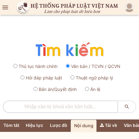

Thủ tục hành chính
Văn bản / TCVN / QCVN
Hỏi đáp pháp luật
Thuật ngữ pháp lý
Bản án/Quyết định
Án lệ

Tóm tắt
Hiệu lực
Lược đồ
Tải về
Văn bả
Nội dung