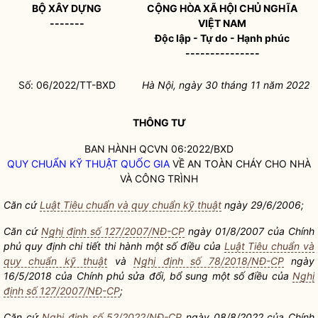
BỘ XÂY DỰNG
CỘNG HÒA XÃ HỘI CHỦ NGHĨA
-------
VIỆT NAM
Độc lập - Tự do - Hạnh phúc
---------------
Số: 06/2022/TT-BXD
Hà Nội, ngày 30 tháng 11 năm 2022
THÔNG TƯ
BAN HÀNH QCVN 06:2022/BXD
QUY CHUẨN KỸ THUẬT
QUỐC GIA
VỀ AN TOÀN CHÁY CHO NHÀ
VÀ CÔNG TRÌNH
Căn cứ
Luật Tiêu chuẩn và quy chuẩn kỹ thuật
ngày 29/6/2006;
Căn cứ
Nghị định số 127/2007/NĐ-CP
ngày 01/8/2007 của Chính
phủ quy định chi tiết thi hành một số điều của
Luật Tiêu chuẩn và
quy chuẩn kỹ thuật
và
Nghị định số 78/2018/NĐ-CP
ngày
16/5/2018 của Chính phủ sửa đổi, bổ sung một số điều của
Nghị
định số 127/2007/NĐ-CP
;
Căn cứ
Nghị định số 52/2022/NĐ-CP
ngày 08/8/2022 của Chính