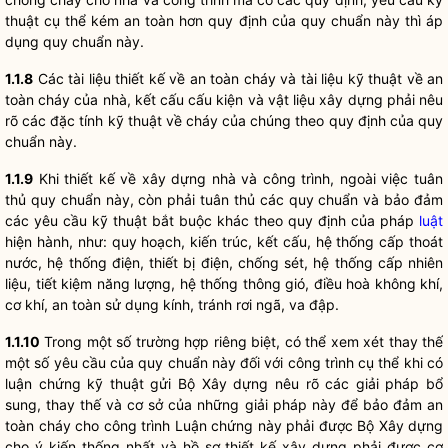
thuật cụ thể kém an toàn hơn quy định của quy chuẩn này thì áp
dụng quy chuẩn này.
1.1.8
Các tài liệu thiết kế về an toàn cháy và tài liệu kỹ thuật về an
toàn cháy của nhà, kết cấu cấu kiện và vật liệu xây dựng phải nêu
rõ các đặc tính kỹ thuật về cháy của chúng theo quy định của quy
chuẩn này.
1.1.9
Khi thiết kế về xây dựng nhà và công trình, ngoài việc tuân
thủ quy chuẩn này, còn phải tuân thủ các quy chuẩn và bảo đảm
các yêu cầu kỹ thuật bắt buộc khác theo quy định của pháp
luật
hiện hành, như: quy hoạch, kiến trúc, kết cấu, hệ thống cấp thoát
nước, hệ thống điện, thiết bị điện, chống sét, hệ thống cấp nhiên
liệu, tiết kiệm năng lượng, hệ thống thông gió, điều hoà không khí,
cơ khí, an toàn sử dụng kính, tránh rơi ngã, va đập.
1.1.10
Trong một số trường hợp riêng biệt, có thể xem xét thay thế
một số yêu cầu của quy chuẩn này đối với công trình cụ thể khi có
luận chứng kỹ thuật gửi Bộ Xây dựng nêu rõ các giải pháp bổ
sung, thay thế và cơ sở của những giải pháp này để bảo đảm an
toàn cháy cho công trình Luận chứng này phải được Bộ Xây dựng
cho ý kiến thống nhất và hồ sơ thiết kế xây dựng phải được cơ