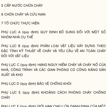
5 CẤP NƯỚC CHỮA CHÁY
6 CHỮA CHÁY VÀ CỨU NẠN
7 TỔ CHỨC THỰC HIỆN
PHỤ LỤC A (quy định) QUY ĐỊNH BỔ SUNG ĐỐI VỚI MỘT SỐ
NHÓM NHÀ CỤ THỂ
PHỤ LỤC B (quy định) PHÂN LOẠI VẬT LIỆU XÂY DỰNG THEO
ĐẶC TÍNH KỸ THUẬT VỀ CHÁY VÀ YÊU CẦU VỀ AN TOÀN CHÁY
ĐỐI VỚI VẬT LIỆU
PHỤ LỤC C (quy định) HẠNG NGUY HIỂM CHÁY VÀ CHÁY NỔ CỦA
NHÀ, CÔNG TRÌNH VÀ CÁC GIAN PHÒNG CÓ CÔNG NĂNG SẢN
XUẤT VÀ KHO
PHỤ LỤC D (quy định) BẢO VỆ CHỐNG KHÓI
PHỤ LỤC E (quy định) KHOẢNG CÁCH PHÒNG CHÁY CHỐNG
CHÁY
PHỤ LỤC F (quy định) GIỚI HẠN CHỊU LỬA DANH ĐỊNH CỦA MỘT