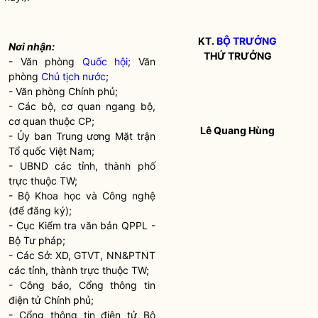
KT.
BỘ TRƯỞNG
Nơi nhận:
THỨ TRƯỞNG
- Văn phòng
Quốc hội
; Văn
phòng
Chủ tịch nước
;
- Văn phòng Chính phủ;
- Các bộ, cơ quan ngang bộ,
cơ quan thuộc CP;
Lê Quang Hùng
- Ủy ban Trung ương Mặt trận
Tổ quốc Việt Nam;
- UBND các tỉnh, thành phố
trực thuộc TW;
- Bộ Khoa học và Công nghệ
(để đăng ký);
- Cục Kiểm tra văn bản QPPL -
Bộ Tư pháp;
- Các Sở: XD, GTVT, NN&PTNT
các tỉnh, thành trực thuộc TW;
- Công báo, Cổng thông tin
điện tử Chính phủ;
- Cổng thông tin điện tử Bộ