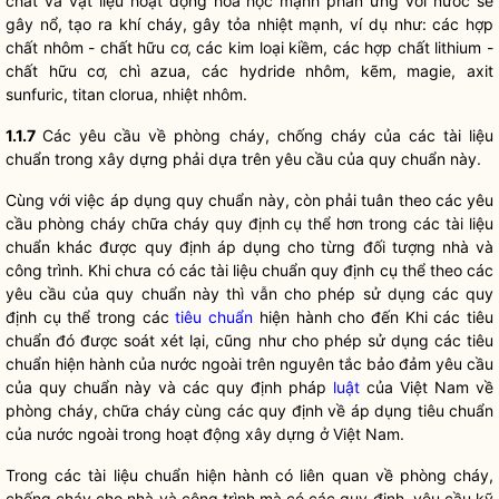
chất và vật liệu hoạt động hoá học mạnh phản ứng với nước sẽ
gây nổ, tạo ra khí cháy, gây tỏa nhiệt mạnh, ví dụ như: các hợp
chất nhôm - chất hữu cơ, các kim loại kiềm, các hợp chất lithium -
chất hữu cơ, chì azua, các hydride nhôm, kẽm, magie, axit
sunfuric, titan clorua, nhiệt nhôm.
1.1.7
Các yêu cầu về phòng cháy, chống cháy của các tài liệu
chuẩn trong xây dựng phải dựa trên yêu cầu của quy chuẩn này.
Cùng với việc áp dụng quy chuẩn này, còn phải tuân theo các yêu
cầu phòng cháy chữa cháy quy định cụ thể hơn trong các tài liệu
chuẩn khác được quy định áp dụng cho từng đối tượng nhà và
công trình. Khi chưa có các tài liệu chuẩn quy định cụ thể theo các
yêu cầu của quy chuẩn này thì vẫn cho phép sử dụng các quy
định cụ thể trong các
tiêu chuẩn
hiện hành cho đến Khi các
tiêu
chuẩn
đó được soát xét lại, cũng như cho phép sử dụng các
tiêu
chuẩn
hiện hành của nước ngoài trên nguyên tắc bảo đảm yêu cầu
của quy chuẩn này và các quy định pháp
luật
của Việt Nam về
phòng cháy, chữa cháy cùng các quy định về áp dụng
tiêu chuẩn
của nước ngoài trong hoạt động xây dựng ở Việt Nam.
Trong các tài liệu chuẩn hiện hành có liên quan về phòng cháy,
chống cháy cho nhà và công trình mà có các quy định, yêu cầu kỹ