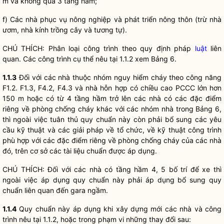
m và không quá 3 tầng hầm;
f) Các nhà phục vụ nông nghiệp và phát triển nông thôn (trừ nhà
ươm, nhà kính trồng cây và tương tự).
CHÚ THÍCH: Phân loại công trình theo quy định pháp
luật
liên
quan. Các công trình cụ thể nêu tại 1.1.2 xem Bảng 6.
1.1.3
Đối với các nhà thuộc nhóm nguy hiểm cháy theo công năng
F1.2. F1.3, F4.2, F4.3 và nhà hỗn hợp có chiều cao PCCC lớn hơn
150 m hoặc có từ 4 tầng hầm trở lên các nhà có các đặc điểm
riêng về phòng chống cháy khác với các nhóm nhà trong Bảng 6,
thì ngoài việc tuân thủ quy chuẩn này còn phải bổ sung các yêu
cầu kỹ thuật và các giải pháp về tổ chức, về kỹ thuật công trình
phù hợp với các đặc điểm riêng về phòng chống cháy của các nhà
đó, trên cơ sở các tài liệu chuẩn được áp dụng.
CHÚ THÍCH: Đối với các nhà có tầng hầm 4, 5 bố trí để xe thì
ngoài việc áp dụng quy chuẩn này phải áp dụng bổ sung quy
chuẩn liên quan đến gara ngầm.
1.1.4
Quy chuẩn này áp dụng khi xây dựng mới các nhà và công
trình nêu tại 1.1.2, hoặc trong phạm vi những thay đổi sau: