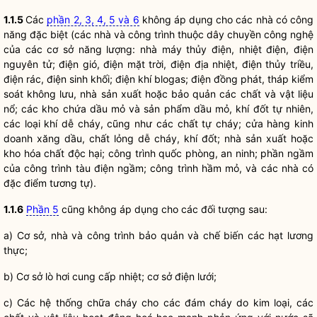
1.1.5
Các
phần 2, 3, 4, 5 và 6
không áp dụng cho các nhà có công
năng đặc biệt (các nhà và công trình thuộc dây chuyền công nghệ
của các cơ sở năng lượng: nhà máy thủy điện, nhiệt điện, điện
nguyên tử; điện gió, điện mặt trời, điện địa nhiệt, điện thủy triều,
điện rác, điện sinh khối; điện khí blogas; điện đồng phát, tháp kiểm
soát không lưu, nhà sản xuất hoặc bảo quản các chất và vật liệu
nổ; các kho chứa dầu mỏ và sản phẩm dầu mỏ, khí đốt tự nhiên,
các loại khí dễ cháy, cũng như các chất tự cháy; cửa hàng kinh
doanh xăng dầu, chất lỏng dễ cháy, khí đốt; nhà sản xuất hoặc
kho hóa chất độc hại; công trình quốc phòng, an ninh; phần ngầm
của công trình tàu điện ngầm; công trình hầm mỏ, và các nhà có
đặc điểm tương tự).
1.1.6
Phần 5
cũng không áp dụng cho các đối tượng sau:
a) Cơ sở, nhà và công trình bảo quản và chế biến các hạt lương
thực;
b) Cơ sở lò hơi cung cấp nhiệt; cơ sở điện lưới;
c) Các hệ thống chữa cháy cho các đám cháy do kim loại, các