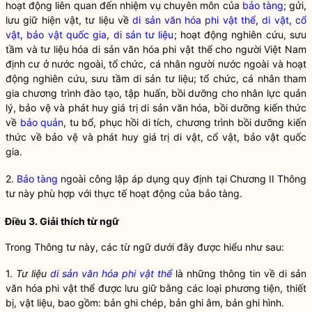
hoạt động liên quan đến nhiệm vụ chuyên môn của
bảo tàng
; gửi,
lưu giữ hiện vật, tư liệu về
di sản văn hóa phi vật thể
,
di vật
,
cổ
vật
,
bảo vật quốc gia
,
di sản tư liệu
; hoạt động nghiên cứu, sưu
tầm và tư liệu hóa
di sản văn hóa phi vật thể
cho người Việt Nam
định cư ở nước ngoài, tổ chức, cá nhân người nước ngoài và hoạt
động nghiên cứu, sưu tầm
di sản tư liệu
; tổ chức, cá nhân tham
gia chương trình đào tạo, tập huấn, bồi dưỡng cho nhân lực quản
lý, bảo vệ và phát huy giá trị di sản văn hóa, bồi dưỡng kiến thức
về
bảo quản
, tu bổ, phục hồi di tích, chương trình bồi dưỡng kiến
thức về bảo vệ và phát huy giá trị
di vật
,
cổ vật
,
bảo vật quốc
gia
.
2.
Bảo tàng
ngoài công lập áp dụng quy định tại Chương II Thông
tư này phù hợp với thực tế hoạt động của
bảo tàng
.
Điều 3. Giải thích từ ngữ
Trong Thông tư này, các từ ngữ dưới đây được hiểu như sau:
1.
Tư liệu
di sản văn hóa phi vật thể
là những thông tin về
di sản
văn hóa phi vật thể
được lưu giữ bằng các loại phương tiện, thiết
bị, vật liệu, bao gồm: bản ghi chép, bản ghi âm, bản ghi hình.