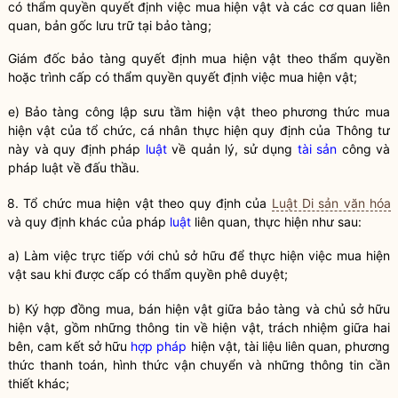
có thẩm
quyền
quyết định việc mua hiện vật và các cơ quan liên
quan, bản gốc lưu trữ tại
bảo tàng
;
Giám đốc
bảo tàng
quyết định mua hiện vật theo thẩm
quyền
hoặc trình cấp có thẩm
quyền
quyết định việc mua hiện vật;
e)
Bảo tàng
công lập sưu tầm hiện vật theo phương thức mua
hiện vật của tổ chức, cá nhân thực hiện quy định của Thông tư
này và quy định pháp
luật
về quản lý, sử dụng
tài sản
công và
pháp
luật
về đấu thầu.
8. Tổ chức mua hiện vật theo quy định của
Luật Di sản văn hóa
và quy định khác của pháp
luật
liên quan, thực hiện như sau:
a) Làm việc trực tiếp với chủ sở hữu để thực hiện việc mua hiện
vật sau khi được cấp có thẩm
quyền
phê duyệt;
b) Ký hợp đồng mua, bán hiện vật giữa
bảo tàng
và chủ sở hữu
hiện vật, gồm những thông tin về hiện vật, trách nhiệm giữa hai
bên, cam kết sở hữu
hợp pháp
hiện vật, tài liệu liên quan, phương
thức thanh toán, hình thức vận chuyển và những thông tin cần
thiết khác;