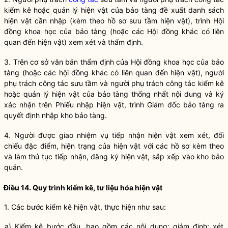
kiểm kê hoặc quản lý hiện vật của
bảo tàng
đề xuất danh sách
hiện vật cần nhập (kèm theo hồ sơ sưu tầm hiện vật), trình Hội
đồng khoa học của
bảo tàng
(hoặc các Hội đồng khác có liên
quan đến hiện vật) xem xét và thẩm định.
3. Trên cơ sở văn bản thẩm định của Hội đồng khoa học của
bảo
tàng
(hoặc các hội đồng khác có liên quan đến hiện vật), người
phụ trách
công tác
sưu tầm và người phụ trách
công tác
kiểm kê
hoặc quản lý hiện vật của
bảo tàng
thống nhất nội dung và ký
xác nhận trên Phiếu nhập hiện vật, trình Giám đốc
bảo tàng
ra
quyết định nhập kho
bảo tàng
.
4. Người được giao nhiệm vụ tiếp nhận hiện vật xem xét, đối
chiếu đặc điểm, hiện trạng của hiện vật với các hồ sơ kèm theo
và làm thủ tục tiếp nhận, đăng ký hiện vật, sắp xếp vào kho
bảo
quản
.
Điều 14. Quy trình kiểm kê, tư liệu hóa hiện vật
1. Các bước kiểm kê hiện vật, thực hiện như sau:
a) Kiểm kê bước đầu, bao gồm các nội dung: giám định; xét