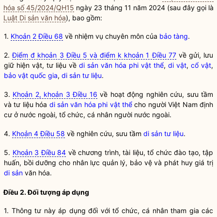
hóa số 45/2024/QH15
ngày 23 tháng 11 năm 2024 (sau đây gọi là
Luật Di sản văn hóa
), bao gồm:
1.
Khoản 2 Điều 68
về nhiệm vụ chuyên môn của
bảo tàng
.
2.
Điểm đ khoản 3 Điều 5 và điểm k khoản 1 Điều 77
về gửi, lưu
giữ hiện vật, tư liệu về
di sản văn hóa phi vật thể
,
di vật
,
cổ vật
,
bảo vật quốc gia
,
di sản tư liệu
.
3.
Khoản 2, khoản 3 Điều 16
về hoạt động nghiên cứu, sưu tầm
và tư liệu hóa
di sản văn hóa phi vật thể
cho người Việt Nam định
cư ở nước ngoài, tổ chức, cá nhân người nước ngoài.
4.
Khoản 4 Điều 58
về nghiên cứu, sưu tầm
di sản tư liệu
.
5.
Khoản 3 Điều 84
về chương trình, tài liệu, tổ chức đào tạo, tập
huấn, bồi dưỡng cho nhân lực quản lý, bảo vệ và phát huy giá trị
di sản
văn hóa.
Điều 2. Đối tượng áp dụng
1. Thông tư này áp dụng đối với tổ chức, cá nhân tham gia các