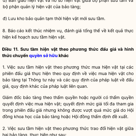
d) Bàn giao hiện vật và hồ sơ hiện vật giữa bộ phận sưu tầm và
bộ phận quản lý hiện vật của
bảo tàng
;
đ) Lưu kho
bảo quản
tạm thời hiện vật mới sưu tầm.
8. Báo cáo kết thúc nhiệm vụ, đánh giá tổng thể về kết quả thực
hiện kế hoạch sưu tầm hiện vật.
Điều 11. Sưu tầm hiện vật theo phương thức đấu giá và hình
thức chuyển
quyền sở hữu
khác
1. Việc sưu tầm hiện vật theo phương thức mua hiện vật tại các
phiên đấu giá thực hiện theo quy định về việc mua hiện vật cho
bảo tàng
tại Thông tư này và các quy định của pháp
luật
về đấu
giá, quy định khác của pháp
luật
liên quan.
Giám đốc
bảo tàng
theo thẩm
quyền
hoặc người có thẩm
quyền
quyết định việc mua hiện vật; quyết định mức giá tối đa tham gia
trong phiên đấu giá nhưng không được vượt quá mức giá do Hội
đồng khoa học của
bảo tàng
hoặc
Hội đồng thẩm định
đề xuất.
2. Việc sưu tầm hiện vật theo phương thức trao đổi hiện vật giữa
hai
bảo tàng
, thực hiện như sau: