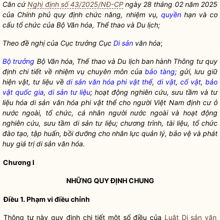
Căn cứ
Nghị định số 43/2025/NĐ-CP
ngày 28 tháng 02 năm 2025
của Chính phủ quy định chức năng, nhiệm vụ,
quyền
hạn và cơ
cấu tổ chức của Bộ Văn hóa, Thể thao và Du lịch;
Theo đề nghị của Cục trưởng Cục
Di sản
văn hóa
;
Bộ trưởng
Bộ Văn hóa, Thể thao và Du lịch ban hành Thông tư quy
định chi tiết về nhiệm vụ chuyên môn của
bảo tàng
; gửi, lưu giữ
hiện vật, tư liệu về
di sản văn hóa phi vật thể
,
di vật
,
cổ vật
,
bảo
vật quốc gia
,
di sản tư liệu
; hoạt động nghiên cứu, sưu tầm và tư
liệu hóa
di sản văn hóa phi vật thể
cho người Việt Nam định cư ở
nước ngoài, tổ chức, cá nhân người nước ngoài và hoạt động
nghiên cứu, sưu tầm
di sản tư liệu
; chương trình, tài liệu, tổ chức
đào tạo, tập huấn, bồi dưỡng cho nhân lực quản lý, bảo vệ và phát
huy giá trị di sản văn hóa.
Chương I
NHỮNG QUY ĐỊNH CHUNG
Điều 1. Phạm vi điều chỉnh
Thông tư này quy định chi tiết một số điều của
Luật Di sản văn