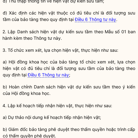
d) Thu thập thông tin về hiện vật dự kiến sưu tầm;
đ) Xác định các hiện vật thuộc có đủ tiêu chí là đối tượng sưu
tầm của
bảo tàng
theo quy định tại
Điều 6 Thông tư này
.
2. Lập Danh sách hiện vật dự kiến sưu tầm theo Mẫu số 01 ban
hành kèm theo Thông tư này.
3. Tổ chức xem xét, lựa chọn hiện vật, thực hiện như sau:
a) Hội đồng khoa học của
bảo tàng
tổ chức xem xét, lựa chọn
hiện vật có đủ tiêu chí là đối tượng sưu tầm của
bảo tàng
theo
quy định tại
Điều 6 Thông tư này
;
b) Hoàn chỉnh Danh sách hiện vật dự kiến sưu tầm theo ý kiến
của Hội đồng khoa học.
4. Lập kế hoạch tiếp nhận hiện vật, thực hiện như sau:
a) Dự thảo nội dung kế hoạch tiếp nhận hiện vật;
b) Giám đốc
bảo tàng
phê duyệt theo thẩm
quyền
hoặc trình cấp
có thẩm
quyền
phê duyệt.