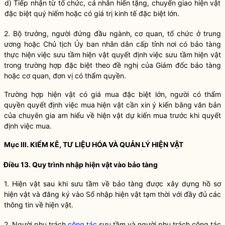
d) Tiếp nhận từ tổ chức, cá nhân hiến tặng, chuyển giao hiện vật
đặc biệt quý hiếm hoặc có giá trị kinh tế đặc biệt lớn.
2.
Bộ trưởng
, người đứng đầu ngành, cơ quan, tổ chức ở trung
ương hoặc Chủ tịch Ủy ban
nhân dân
cấp tỉnh nơi có
bảo tàng
thực hiện việc sưu tầm hiện vật quyết định việc sưu tầm hiện vật
trong trường hợp đặc biệt theo đề nghị của Giám đốc
bảo tàng
hoặc cơ quan, đơn vị có thẩm
quyền
.
Trường hợp hiện vật có giá mua đặc biệt lớn, người có thẩm
quyền
quyết định việc mua hiện vật cần xin ý kiến bằng văn bản
của chuyên gia am hiểu về hiện vật dự kiến mua trước khi quyết
định việc mua.
Mục III. KIỂM KÊ, TƯ LIỆU HÓA VÀ QUẢN LÝ HIỆN VẬT
Điều 13. Quy trình nhập hiện vật vào
bảo tàng
1. Hiện vật sau khi sưu tầm về
bảo tàng
được xây dựng hồ sơ
hiện vật và đăng ký vào Sổ nhập hiện vật tạm thời với đầy đủ các
thông tin về hiện vật.
2. Người phụ trách
công tác
sưu tầm và người phụ trách
công tác