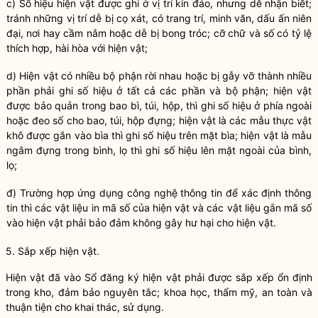
c) Số hiệu hiện vật được ghi ở vị trí kín đáo, nhưng dễ nhận biết;
tránh những vị trí dễ bị cọ xát, có trang trí, minh văn, dấu ấn niên
đại, nơi hay cầm nắm hoặc dễ bị bong tróc; cỡ chữ và số có tỷ lệ
thích hợp, hài hòa với hiện vật;
d) Hiện
vật
có nhiều bộ phận rời nhau hoặc bị gẫy vỡ thành nhiều
phần phải ghi số hiệu ở tất cả các phần và bộ phận; hiện
vật
được
bảo quản
trong bao bì, túi, hộp, thì ghi số hiệu ở phía ngoài
hoặc đeo số cho bao, túi, hộp đựng; hiện
vật
là các mẫu thực
vật
khô được gắn vào bìa thì ghi số hiệu trên mặt bìa; hiện
vật
là mẫu
ngâm đựng trong bình, lọ thì ghi số hiệu lên mặt ngoài của bình,
lọ;
đ) Trường hợp ứng dụng công nghệ thông tin để xác định thông
tin thì các
vật
liệu in mã số của hiện
vật
và các
vật
liệu gắn mã số
vào hiện
vật
phải bảo đảm không gây hư hại cho hiện
vật
.
5. Sắp xếp hiện vật.
Hiện vật đã vào Sổ đăng ký hiện vật phải được sắp xếp ổn định
trong kho, đảm bảo nguyên tắc; khoa học, thẩm mỹ, an toàn và
thuận tiện cho khai thác, sử dụng.