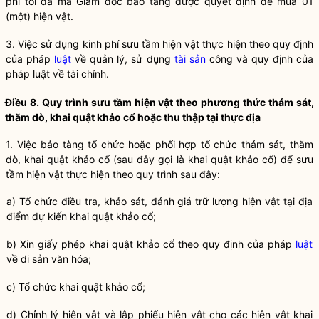
phí tối đa mà Giám đốc
bảo tàng
được quyết định để mua 01
(một) hiện vật.
3. Việc sử dụng kinh phí sưu tầm hiện vật thực hiện theo quy định
của pháp
luật
về quản lý, sử dụng
tài sản
công và quy định của
pháp
luật
về tài chính.
Điều 8. Quy trình sưu tầm hiện vật theo phương thức thám sát,
thăm dò, khai quật khảo cổ hoặc thu thập tại thực địa
1. Việc
bảo tàng
tổ chức hoặc phối hợp tổ chức thám sát, thăm
dò, khai quật khảo cổ (sau đây gọi là khai quật khảo cổ) để sưu
tầm hiện vật thực hiện theo quy trình sau đây:
a) Tổ chức điều tra, khảo sát, đánh giá trữ lượng hiện vật tại địa
điểm dự kiến khai quật khảo cổ;
b) Xin giấy phép khai quật khảo cổ theo quy định của pháp
luật
về
di sản
văn hóa;
c) Tổ chức khai quật khảo cổ;
d) Chỉnh lý hiện vật và lập phiếu hiện vật cho các hiện vật khai