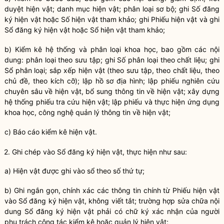
duyệt hiện vật; danh mục hiện vật; phân loại sơ bộ; ghi Số đăng
ký hiện vật hoặc Số hiện vật tham khảo; ghi Phiếu hiện vật và ghi
Sổ đăng ký hiện vật hoặc Sổ hiện vật tham khảo;
b) Kiểm kê hệ thống và phân loại khoa học, bao gồm các nội
dung: phân loại theo
sưu tập
; ghi Số phân loại theo chất liệu; ghi
Sổ phân loại; sắp xếp hiện vật (theo
sưu tập
, theo chất liệu, theo
chủ đề, theo kích cỡ); lập hồ sơ địa hình; lập phiếu nghiên cứu
chuyên sâu về hiện vật, bổ sung thông tin về hiện vật; xây dựng
hệ thống phiếu tra cứu hiện vật; lập phiếu và thực hiện ứng dụng
khoa học, công nghệ quản lý thông tin về hiện vật;
c) Báo cáo kiểm kê hiện vật.
2. Ghi chép vào Sổ đăng ký hiện vật, thực hiện như sau:
a) Hiện vật được ghi vào sổ theo số thứ tự;
b) Ghi ngắn gọn, chính xác các thông tin chính từ Phiếu hiện vật
vào Sổ đăng ký hiện vật, không viết tắt; trường hợp sửa chữa nội
dung Sổ đăng ký hiện vật phải có chữ ký xác nhận của người
phụ trách
công tác
kiểm kê hoặc quản lý hiện vật;