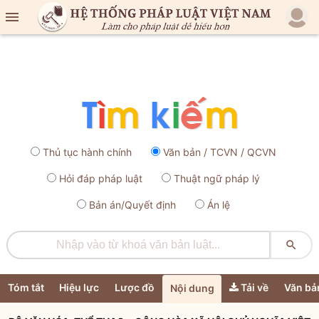

Thủ tục hành chính
Văn bản / TCVN / QCVN
Hỏi đáp pháp luật
Thuật ngữ pháp lý
Bản án/Quyết định
Án lệ

Tóm tắt
Hiệu lực
Lược đồ
Tải về
Văn bả
Nội dung