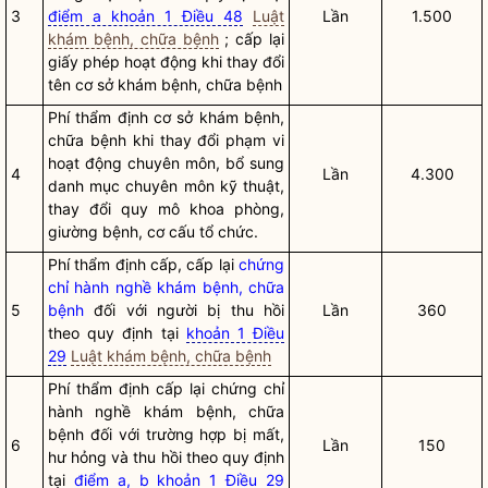
3
điểm a khoản 1 Điều 48
Luật
Lần
1.500
khám bệnh, chữa bệnh
; cấp lại
giấy phép hoạt động khi thay đổi
tên
cơ sở khám bệnh, chữa bệnh
Phí thẩm định
cơ sở khám bệnh,
chữa bệnh
khi thay đổi phạm vi
hoạt động chuyên môn, bổ sung
4
Lần
4.300
danh mục chuyên môn kỹ thuật,
thay đổi quy mô khoa phòng,
giường bệnh, cơ cấu tổ chức.
Phí thẩm định cấp, cấp lại
chứng
chỉ hành nghề khám bệnh, chữa
5
bệnh
đối với người bị thu hồi
Lần
360
theo quy định tại
khoản 1 Điều
29
Luật khám bệnh, chữa bệnh
Phí thẩm định cấp lại
chứng chỉ
hành nghề khám bệnh, chữa
bệnh
đối với trường hợp bị mất,
6
Lần
150
hư hỏng và thu hồi theo quy định
tại
điểm a, b khoản 1 Điều 29