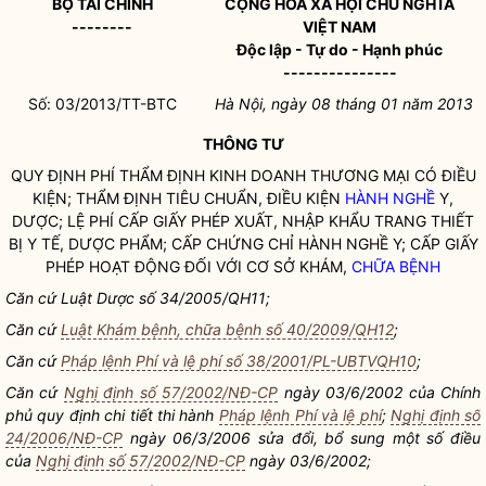
BỘ TÀI CHÍNH
CỘNG HÒA XÃ HỘI CHỦ NGHĨA
--------
VIỆT NAM
Độc lập - Tự do - Hạnh phúc
---------------
Số: 03/2013/TT-BTC
Hà Nội, ngày 08 tháng 01 năm 2013
THÔNG TƯ
QUY ĐỊNH PHÍ THẨM ĐỊNH KINH DOANH THƯƠNG MẠI CÓ ĐIỀU
KIỆN; THẨM ĐỊNH TIÊU CHUẨN, ĐIỀU KIỆN
HÀNH NGHỀ
Y,
DƯỢC; LỆ PHÍ CẤP GIẤY PHÉP XUẤT, NHẬP KHẨU TRANG THIẾT
BỊ Y TẾ, DƯỢC PHẨM; CẤP CHỨNG CHỈ
HÀNH NGHỀ
Y; CẤP GIẤY
PHÉP HOẠT ĐỘNG ĐỐI VỚI CƠ SỞ KHÁM,
CHỮA BỆNH
Căn cứ Luật Dược số 34/2005/QH11;
Căn cứ
Luật Khám bệnh, chữa bệnh số 40/2009/QH12
;
Căn cứ
Pháp lệnh Phí và lệ phí số 38/2001/PL-UBTVQH10
;
Căn cứ
Nghị định số 57/2002/NĐ-CP
ngày 03/6/2002 của Chính
phủ quy định chi tiết thi hành
Pháp lệnh Phí và lệ phí
;
Nghị định số
24/2006/NĐ-CP
ngày 06/3/2006 sửa đổi, bổ sung một số điều
của
Nghị định số 57/2002/NĐ-CP
ngày 03/6/2002;