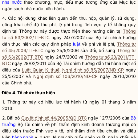
nhà nước
theo chương, mục, tiểu mục tương ứng của Mục lục
ngân sách
nhà nước
hiện hành.
4. Các nội dung khác liên quan đến thu, nộp, quản lý, sử dụng,
công khai chế độ thu phí, lệ phí trong lĩnh vực y tế không quy
định tại Thông tư này được thực hiện theo hướng dẫn tại
Thông
tư số 63/2002/TT-BTC
ngày 24/7/2002 của Bộ Tài chính hướng
dẫn thực hiện các quy định pháp
luật
về phí và lệ phí,
Thông tư
số 45/2006/TT-BTC
ngày 25/5/2006 sửa đổi, bổ sung
Thông tư
số 63/2002/TT-BTC
ngày 24/7/2002 và
Thông tư số 28/2011/TT-
BTC
ngày 28/02/2011 của Bộ Tài chính hướng dẫn thi hành một số
điều của
Luật Quản lý thuế
,
Nghị định số 85/2007/NĐ-CP
ngày
25/5/2007 và
Nghị định số 106/2010/NĐ-CP
ngày 28/10/2010
của Chính phủ.
Điều 4. Tổ chức thực hiện
1. Thông tư này có hiệu lực thi hành từ ngày 01 tháng 3 năm
2013.
2. Bãi bỏ
Quyết định số 44/2005/QĐ-BTC
ngày 12/7/2005 của
Bộ
trưởng
Bộ Tài chính về phí thẩm định kinh doanh thương mại có
điều kiện thuộc lĩnh vực y tế, phí thẩm định tiêu chuẩn và điều
kiện
hành nghề
y, dược, lệ phí cấp giấy phép xuất, nhập khẩu và