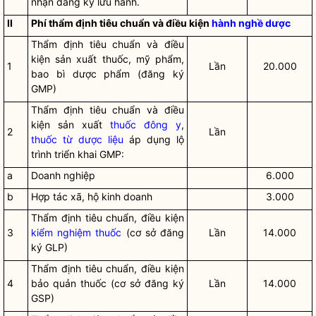
nhận đăng ký lưu hành.
II
Phí thẩm định tiêu chuẩn và điều kiện
hành nghề dược
Thẩm định tiêu chuẩn và điều
kiện sản xuất thuốc, mỹ phẩm,
1
Lần
20.000
bao bì dược phẩm (đăng ký
GMP)
Thẩm định tiêu chuẩn và điều
kiện sản xuất
thuốc đông y
,
2
Lần
thuốc từ dược liệu
áp dụng lộ
trình triển khai GMP:
a
Doanh nghiệp
6.000
b
Hợp tác xã, hộ kinh doanh
3.000
Thẩm định tiêu chuẩn, điều kiện
3
kiểm nghiệm thuốc
(cơ sở đăng
Lần
14.000
ký GLP)
Thẩm định tiêu chuẩn, điều kiện
4
bảo quản thuốc (cơ sở đăng ký
Lần
14.000
GSP)