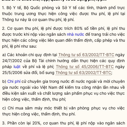
1. Bộ Y tế, Bộ Quốc phòng và Sở Y tế các tỉnh, thành phố trực
thuộc trung ương thực hiện công việc được thu phí, lệ phí tại
Thông tư này là cơ quan thu phí, lệ phí.
2. Cơ quan thu phí, lệ phí được trích 80% số tiền phí, lệ phí thu
được trước khi nộp vào ngân sách
nhà nước
để trang trải cho việc
thực hiện các công việc liên quan đến thẩm định, cấp phép và thu
phí, lệ phí như sau:
a) Các khoản chi quy định tại
Thông tư số 63/2002/TT-BTC
ngày
24/7/2002 của Bộ Tài chính hướng dẫn thực hiện các quy định
pháp
luật
về phí và lệ phí;
Thông tư số 45/2006/TT-BTC
ngày
25/5/2006 sửa đổi, bổ sung
Thông tư số 63/2002/TT-BTC
;
b)
Chi phí
cử chuyên gia trong nước đi nước ngoài và mời chuyên
gia nước ngoài vào Việt Nam để kiểm tra công nhận lẫn nhau về
điều kiện sản xuất và chất lượng sản phẩm phục vụ cho việc thực
hiện công việc, thẩm định, thu phí;
c) Chi mua sắm máy móc thiết bị văn phòng phục vụ cho việc
thực hiện công việc, thẩm định, thu phí.
3. Phần còn lại 20%, cơ quan thu phí, lệ phí nộp vào ngân sách