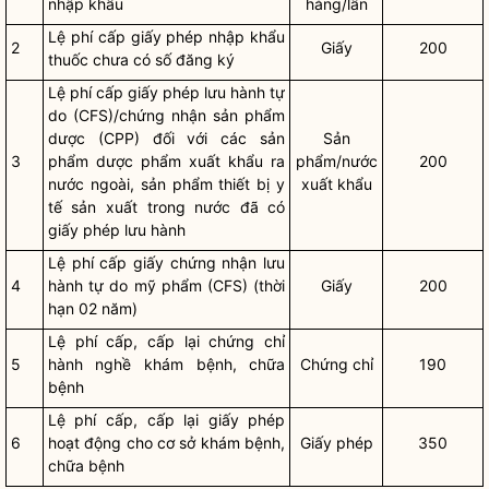
nhập khẩu
hàng/lần
Lệ phí cấp
giấy phép nhập khẩu
2
Giấy
200
thuốc chưa có số đăng ký
Lệ phí cấp giấy phép lưu hành tự
do (CFS)/chứng nhận sản phẩm
dược (CPP) đối với các sản
Sản
3
phẩm dược phẩm xuất khẩu ra
phẩm/nước
200
nước ngoài, sản phẩm thiết bị y
xuất khẩu
tế sản xuất trong nước đã có
giấy phép lưu hành
Lệ phí cấp giấy chứng nhận lưu
4
hành tự do mỹ phẩm (CFS) (thời
Giấy
200
hạn 02 năm)
Lệ phí cấp, cấp lại
chứng chỉ
5
hành nghề khám bệnh, chữa
Chứng chỉ
190
bệnh
Lệ phí cấp, cấp lại giấy phép
6
hoạt động cho
cơ sở khám bệnh,
Giấy phép
350
chữa bệnh