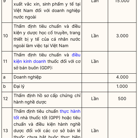
9
Lần
15.000
xuất
vắc xin
,
sinh phẩm y tế
tại
Việt Nam đối với doanh nghiệp
nước ngoài
Thẩm định tiêu chuẩn và điều
kiện y dược học cổ truyền, trang
10
Lần
3.000
thiết bị y tế của cá nhân nước
ngoài làm việc tại Việt Nam
Thẩm định tiêu chuẩn và
điều
11
kiện kinh doanh
thuốc đối với cơ
Lần
sở bán buôn (GDP):
a
Doanh nghiệp
4.000
b
Đại lý
1.000
Thẩm định hồ sơ cấp chứng chỉ
12
Lần
500
hành nghề
dược
Thẩm định tiêu chuẩn
thực hành
tốt
nhà
thuốc
tốt (GPP) hoặc tiêu
chuẩn và điều kiện
hành nghề
13
dược
đối với các cơ sở bán lẻ
Lần
thuốc
chưa bắt buộc thực hiện