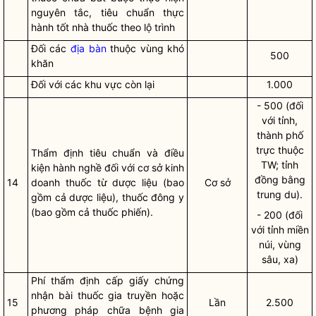
nguyên tắc, tiêu chuẩn
thực
hành tốt
nhà
thuốc
theo lộ trình
Đối các
địa bàn
thuộc vùng khó
500
khăn
Đối với các khu vực còn lại
1.000
- 500 (đối
với tỉnh,
thành phố
trực thuộc
Thẩm định tiêu chuẩn và điều
TW; tỉnh
kiện
hành nghề
đối với cơ sở kinh
đồng bằng
14
doanh
thuốc từ dược liệu
(bao
Cơ sở
trung du).
gồm cả dược liệu),
thuốc đông y
(bao gồm cả thuốc phiến).
- 200 (đối
với tỉnh miền
núi, vùng
sâu, xa)
Phí thẩm định cấp giấy chứng
nhận bài thuốc gia truyền hoặc
15
Lần
2.500
phương pháp chữa bệnh gia