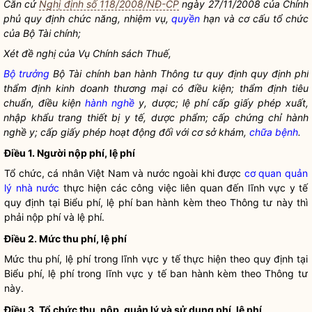
Căn cứ
Nghị định số 118/2008/NĐ-CP
ngày 27/11/2008 của Chính
phủ quy định chức năng, nhiệm vụ,
quyền
hạn và cơ cấu tổ chức
của Bộ Tài chính;
Xét đề nghị của Vụ Chính sách Thuế,
Bộ trưởng
Bộ Tài chính ban hành Thông tư quy định quy định phí
thẩm định kinh doanh thương mại có điều kiện; thẩm định tiêu
chuẩn, điều kiện
hành nghề
y, dược; lệ phí cấp giấy phép xuất,
nhập khẩu trang thiết bị y tế, dược phẩm; cấp chứng chỉ
hành
nghề
y; cấp giấy phép hoạt động đối với cơ sở khám,
chữa bệnh
.
Điều 1. Người nộp phí, lệ phí
Tổ chức, cá nhân Việt Nam và nước ngoài khi được
cơ quan quản
lý nhà nước
thực hiện các công việc liên quan đến lĩnh vực y tế
quy định tại Biểu phí, lệ phí ban hành kèm theo Thông tư này thì
phải nộp phí và lệ phí.
Điều 2. Mức thu phí, lệ phí
Mức thu phí, lệ phí trong lĩnh vực y tế thực hiện theo quy định tại
Biểu phí, lệ phí trong lĩnh vực y tế ban hành kèm theo Thông tư
này.
Điều 3. Tổ chức thu, nộp, quản lý và sử dụng phí, lệ phí