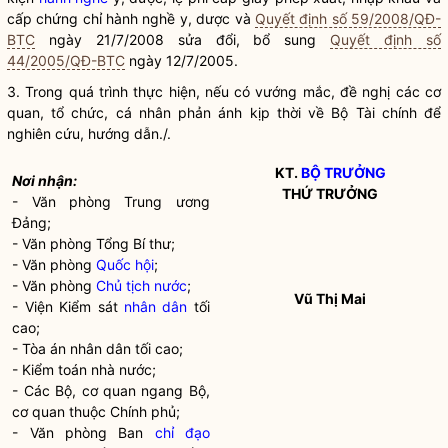
cấp chứng chỉ
hành nghề
y, dược và
Quyết định số 59/2008/QĐ-
BTC
ngày 21/7/2008 sửa đổi, bổ sung
Quyết định số
44/2005/QĐ-BTC
ngày 12/7/2005.
3. Trong quá trình thực hiện, nếu có vướng mắc, đề nghị các cơ
quan, tổ chức, cá nhân phản ánh kịp thời về Bộ Tài chính để
nghiên cứu, hướng dẫn./.
KT.
BỘ TRƯỞNG
Nơi nhận:
THỨ TRƯỞNG
- Văn phòng Trung ương
Đảng;
- Văn phòng Tổng Bí thư;
- Văn phòng
Quốc hội
;
- Văn phòng
Chủ tịch nước
;
Vũ Thị Mai
- Viện Kiểm sát
nhân dân
tối
cao;
- Tòa án
nhân dân
tối cao;
- Kiểm toán
nhà nước
;
- Các Bộ, cơ quan ngang Bộ,
cơ quan thuộc Chính phủ;
- Văn phòng Ban
chỉ đạo