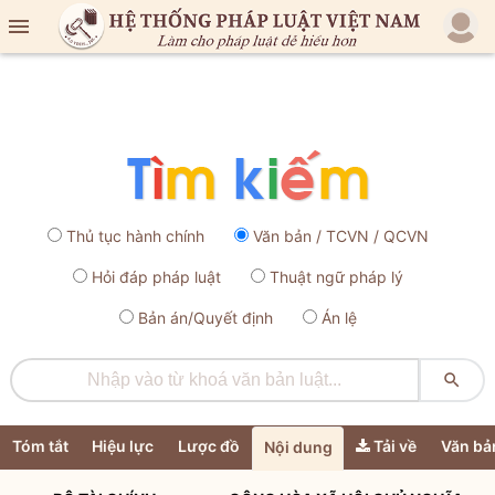

Thủ tục hành chính
Văn bản / TCVN / QCVN
Hỏi đáp pháp luật
Thuật ngữ pháp lý
Bản án/Quyết định
Án lệ

Tóm tắt
Hiệu lực
Lược đồ
Tải về
Văn bả
Nội dung