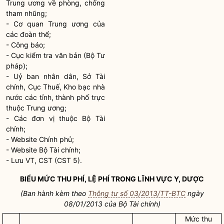
Trung ương về phòng, chống
tham nhũng;
- Cơ quan Trung ương của
các đoàn thể;
- Công báo;
- Cục kiểm tra văn bản (Bộ Tư
pháp);
- Uỷ ban
nhân dân
, Sở Tài
chính, Cục Thuế, Kho bạc
nhà
nước
các tỉnh, thành phố trực
thuộc Trung ương;
- Các đơn vị thuộc Bộ Tài
chính;
- Website Chính phủ;
- Website Bộ Tài chính;
- Lưu VT, CST (CST 5).
BIỂU MỨC THU PHÍ, LỆ PHÍ TRONG LĨNH VỰC Y, DƯỢC
(Ban hành kèm theo
Thông tư số 03/2013/TT-BTC
ngày
08/01/2013 của Bộ Tài chính)
Mức thu