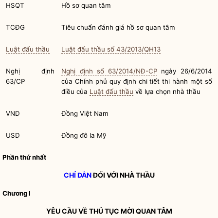
HSQT
Hồ sơ quan tâm
TCĐG
Tiêu chuẩn đánh giá hồ sơ quan tâm
Luật đấu thầu
Luật đấu thầu số 43/2013/QH13
Nghị định
Nghị định số 63/2014/NĐ-CP
ngày 26/6/2014
63/CP
của Chính phủ quy định chi tiết thi hành một số
điều của
Luật đấu thầu
về lựa chọn nhà thầu
VND
Đồng Việt Nam
USD
Đồng đô la Mỹ
Phần thứ nhất
CHỈ DẪN
ĐỐI VỚI NHÀ THẦU
Chương I
YÊU CẦU VỀ THỦ TỤC MỜI QUAN TÂM