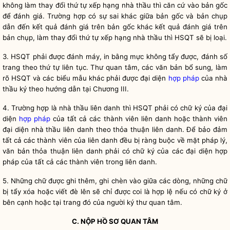
không làm thay đổi thứ tự xếp hạng nhà thầu thì căn cứ vào bản gốc
để đánh giá. Trường hợp có sự sai khác giữa bản gốc và bản chụp
dẫn đến kết quả đánh giá trên bản gốc khác kết quả đánh giá trên
bản chụp, làm thay đổi thứ tự xếp hạng nhà thầu thì HSQT sẽ bị loại.
3. HSQT phải được đánh máy, in bằng mực không tẩy được, đánh số
trang theo thứ tự liên tục. Thư quan tâm, các văn bản bổ sung, làm
rõ HSQT và các biểu mẫu khác phải được đại diện
hợp pháp
của nhà
thầu ký theo hướng dẫn tại Chương III.
4. Trường hợp là nhà thầu liên danh thì HSQT phải có chữ ký của đại
diện
hợp pháp
của tất cả các thành viên liên danh hoặc thành viên
đại diện nhà thầu liên danh theo thỏa thuận liên danh. Để bảo đảm
tất cả các thành viên của liên danh đều bị ràng buộc về mặt pháp lý,
văn bản thỏa thuận liên danh phải có chữ ký của các đại diện
hợp
pháp
của tất cả các thành viên trong liên danh.
5. Những chữ được ghi thêm, ghi chèn vào giữa các dòng, những chữ
bị tẩy xóa hoặc viết đè lên sẽ chỉ được coi là hợp lệ nếu có chữ ký ở
bên cạnh hoặc tại trang đó của người ký thư quan tâm.
C. NỘP HỒ SƠ QUAN TÂM