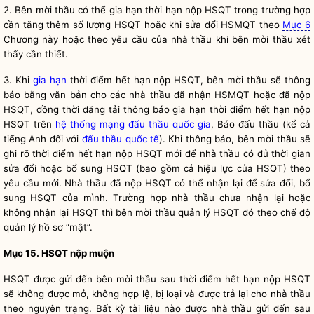
2.
Bên mời thầu
có thể gia hạn thời hạn nộp HSQT trong trường hợp
cần tăng thêm số lượng HSQT hoặc khi sửa đổi HSMQT theo
Mục 6
Chương này hoặc theo yêu cầu của nhà thầu khi
bên mời thầu
xét
thấy cần thiết.
3. Khi
gia hạn
thời điểm hết hạn nộp HSQT,
bên mời thầu
sẽ thông
báo bằng văn bản cho các nhà thầu đã nhận HSMQT hoặc đã nộp
HSQT, đồng thời đăng tải thông báo
gia hạn
thời điểm hết hạn nộp
HSQT trên
hệ thống mạng đấu thầu quốc gia
, Báo đấu thầu (kể cả
tiếng Anh đối với
đấu thầu quốc tế
). Khi thông báo,
bên mời thầu
sẽ
ghi rõ thời điểm hết hạn nộp HSQT mới để nhà thầu có đủ thời gian
sửa đổi hoặc bổ sung HSQT (bao gồm cả hiệu lực của HSQT) theo
yêu cầu mới. Nhà thầu đã nộp HSQT có thể nhận lại để sửa đổi, bổ
sung HSQT của mình. Trường hợp nhà thầu chưa nhận lại hoặc
không nhận lại HSQT thì
bên mời thầu
quản lý HSQT đó theo chế độ
quản lý hồ sơ “mật”.
Mục 15. HSQT nộp muộn
HSQT được gửi đến
bên mời thầu
sau thời điểm hết hạn nộp HSQT
sẽ không được mở, không hợp lệ, bị loại và được trả lại cho nhà thầu
theo nguyên trạng. Bất kỳ tài liệu nào được nhà thầu gửi đến sau