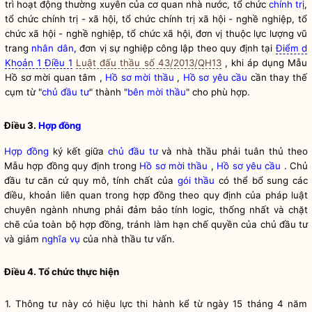
trì hoạt động thường xuyên của cơ quan nhà nước, tổ chức
chính trị
,
tổ chức
chính trị
- xã hội, tổ chức
chính trị
xã hội - nghề nghiệp, tổ
chức xã hội - nghề nghiệp, tổ chức xã hội, đơn vị thuộc lực lượng vũ
trang
nhân dân
, đơn vị sự nghiệp công lập theo quy định tại
Điểm d
Khoản 1 Điều 1
Luật đấu thầu số 43/2013/QH13
, khi áp dụng Mẫu
Hồ sơ mời quan tâm ,
Hồ sơ mời thầu
,
Hồ sơ yêu cầu
cần thay thế
cụm từ "
chủ đầu tư
" thành "
bên mời thầu
" cho phù hợp.
Điều 3.
Hợp đồng
Hợp đồng
ký kết giữa
chủ đầu tư
và nhà thầu phải tuân thủ theo
Mẫu
hợp đồng
quy định trong
Hồ sơ mời thầu
,
Hồ sơ yêu cầu
.
Chủ
đầu tư
căn cứ quy mô, tính chất của
gói thầu
có thể bổ sung các
điều, khoản liên quan trong
hợp đồng
theo quy định của pháp luật
chuyên ngành nhưng phải đảm bảo tính logic, thống nhất và chặt
chẽ của toàn bộ
hợp đồng
, tránh làm hạn chế quyền của
chủ đầu tư
và giảm
nghĩa vụ
của nhà thầu tư vấn.
Điều 4. Tổ chức thực hiện
1. Thông tư này có hiệu lực thi hành kể từ ngày 15 tháng 4 năm