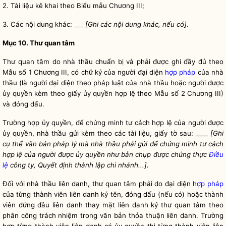
2. Tài liệu kê khai theo Biểu mẫu Chương III;
3. Các nội dung khác: ___
[Ghi các nội dung khác, nếu có]
.
Mục 10. Thư quan tâm
Thư quan tâm do nhà thầu chuẩn bị và phải được ghi đầy đủ theo
Mẫu số 1 Chương III, có chữ ký của người đại diện
hợp pháp
của nhà
thầu (là người đại diện theo pháp
luật
của nhà thầu hoặc người được
ủy
quyền
kèm theo giấy ủy
quyền
hợp lệ theo Mẫu số 2 Chương III)
và đóng dấu.
Trường hợp ủy
quyền
, để chứng minh tư cách hợp lệ của người được
ủy
quyền
, nhà thầu gửi kèm theo các tài liệu, giấy tờ sau: ____
[Ghi
cụ thể văn bản pháp lý mà nhà thầu phải gửi để chứng minh tư cách
hợp lệ của người được ủy
quyền
như bản chụp được chứng thực
Điều
lệ
công ty, Quyết định thành lập chi nhánh...].
Đối với nhà thầu liên danh, thư quan tâm phải do đại diện
hợp pháp
của từng thành viên liên danh ký tên, đóng dấu (nếu có) hoặc thành
viên đứng đầu liên danh thay mặt liên danh ký thư quan tâm theo
phân công trách nhiệm trong văn bản thỏa thuận liên danh. Trường