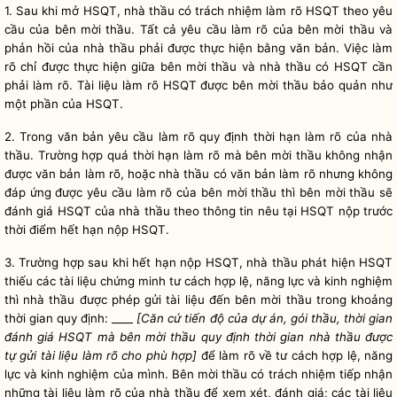
1. Sau khi mở HSQT, nhà thầu có trách nhiệm làm rõ HSQT theo yêu
cầu của
bên mời thầu
. Tất cả yêu cầu làm rõ của
bên mời thầu
và
phản hồi của nhà thầu phải được thực hiện bằng văn bản. Việc làm
rõ chỉ được thực hiện giữa
bên mời thầu
và nhà thầu có HSQT cần
phải làm rõ. Tài liệu làm rõ HSQT được
bên mời thầu
bảo quản như
một phần của HSQT.
2. Trong văn bản yêu cầu làm rõ quy định thời hạn làm rõ của nhà
thầu. Trường hợp quá thời hạn làm rõ mà
bên mời thầu
không nhận
được văn bản làm rõ, hoặc nhà thầu có văn bản làm rõ nhưng không
đáp ứng được yêu cầu làm rõ của
bên mời thầu
thì
bên mời thầu
sẽ
đánh giá HSQT của nhà thầu theo thông tin nêu tại HSQT nộp trước
thời điểm hết hạn nộp HSQT.
3. Trường hợp sau khi hết hạn nộp HSQT, nhà thầu phát hiện HSQT
thiếu các tài liệu chứng minh tư cách hợp lệ, năng lực và kinh nghiệm
thì nhà thầu được phép gửi tài liệu đến
bên mời thầu
trong khoảng
thời gian quy định: ____
[Căn cứ tiến độ của dự án,
gói thầu
, thời gian
đánh giá HSQT mà
bên mời thầu
quy định thời gian nhà thầu được
tự gửi tài liệu làm rõ cho phù hợp]
để làm rõ về tư cách hợp lệ, năng
lực và kinh nghiệm của mình.
Bên mời thầu
có trách nhiệm tiếp nhận
những tài liệu làm rõ của nhà thầu để xem xét, đánh giá; các tài liệu