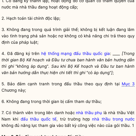
1. Có đăng ký thành lập, hoạt động do cơ quan có thẩm
quyền
của
nước mà nhà thầu đang hoạt động cấp;
2. Hạch toán tài chính độc lập;
3. Không đang trong quá trình giải thể; không bị kết luận đang lâm
vào tình trạng phá sản hoặc nợ không có khả năng chi trả theo quy
định của pháp
luật
;
4. Đã đăng ký trên
hệ thống mạng đấu thầu quốc gia
: ____
[Trong
thời gian Bộ Kế hoạch và Đầu tư chưa ban hành văn bản hướng dẫn
thì ghi
"không áp dụng"
. Sau khi Bộ Kế hoạch và Đầu tư ban hành
văn bản hướng dẫn thực hiện chi tiết thì ghi
"có áp dụng"
]
;
5. Bảo đảm
cạnh tranh
trong
đấu thầu
theo quy định tại
Mục 3
Chương này;
6.
Không đang trong thời gian bị cấm tham dự thầu;
7. Có thành viên trong liên danh hoặc
nhà thầu phụ
là nhà thầu Việt
Nam khi
đấu thầu quốc tế
, trừ trường hợp
nhà thầu trong nước
không đủ năng lực tham gia vào bất kỳ công việc nào của
gói thầu
.
1