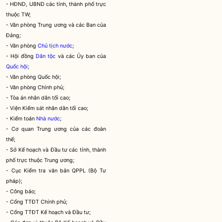
- HĐND, UBND các tỉnh, thành phố trực
thuộc TW;
- Văn phòng Trung ương và các Ban của
Đảng;
- Văn phòng
Chủ tịch nước
;
- Hội đồng
Dân tộc
và các Ủy ban của
Quốc hội
;
- Văn phòng
Quốc hội
;
- Văn phòng Chính phủ;
- Tòa án nhân dân tối cao;
- Viện Kiểm sát nhân dân tối cao;
- Kiểm toán
Nhà nước
;
- Cơ quan Trung ương của các đoàn
thể;
- Sở Kế hoạch và Đầu tư các tỉnh, thành
phố trực thuộc Trung ương;
- Cục Kiểm tra văn bản QPPL (Bộ Tư
pháp);
- Công báo;
- Cổng TTĐT Chính phủ;
- Cổng TTĐT Kế hoạch và Đầu tư;