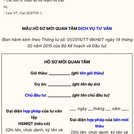
- Các đơn vị thuộc Bộ Kế hoạch và Đầu
tư;
- Lưu: VT, Cục QLĐT(H. ).
MẪU HỒ SƠ MỜI QUAN TÂM
DỊCH VỤ TƯ VẤN
(Ban hành kèm theo Thông tư số: 01/2015/TT-BKHĐT ngày 14 tháng
02 năm 2015 của Bộ Kế hoạch và Đầu tư)
HỒ SƠ MỜI QUAN TÂM
Gói thầu: ____________
(ghi
tên gói thầu
)
Dự án: _____________
(ghi tên dự án)
Chủ đầu tư
: _____________
(ghi tên
chủ đầu tư
)
___, ngày ___tháng ___ năm ____
Đại diện
hợp pháp
của tư vấn
lập
Đại diện
hợp pháp
của
bên mời
HSMQT (nếu có)
thầu
[Ghi tên, chức danh, ký tên và
[Ghi tên, chức danh, ký tên và