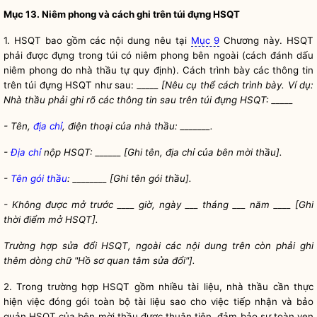
Mục 13. Niêm phong và cách ghi trên túi đựng HSQT
1. HSQT bao gồm các nội dung nêu tại
Mục 9
Chương này. HSQT
phải được đựng trong túi có niêm phong bên ngoài (cách đánh dấu
niêm phong do nhà thầu tự quy định). Cách trình bày các thông tin
trên túi đựng HSQT như sau:
_____ [Nêu cụ thể cách trình bày. Ví dụ:
Nhà thầu phải ghi rõ các thông tin sau trên túi đựng HSQT: _____
- Tên,
địa chỉ
, điện thoại của nhà thầu: _______.
-
Địa chỉ
nộp HSQT: ______ [Ghi tên,
địa chỉ
của
bên mời thầu
].
-
Tên gói thầu
: ________ [Ghi
tên gói thầu
].
- Không được mở trước ____ giờ, ngày ___ tháng ___ năm ____ [Ghi
thời điểm mở HSQT].
Trường hợp sửa đổi HSQT, ngoài các nội dung trên còn phải ghi
thêm dòng chữ "Hồ sơ quan tâm sửa đổi"].
2. Trong trường hợp HSQT gồm nhiều tài liệu, nhà thầu cần thực
hiện việc đóng gói toàn bộ tài liệu sao cho việc tiếp nhận và bảo
quản HSQT của
bên mời thầu
được thuận tiện, đảm bảo sự toàn vẹn