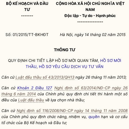
Ộ
Ầ
B
KẾ HOẠCH VÀ Đ
U
CỘNG HÒA XÃ HỘI CHỦ NGHĨA VIỆT
Ư
T
NAM
-------
Độc lập - Tự do - Hạnh phúc
---------------
1
Số: 0
/2015/TT-BKHĐT
Hà Nội, ngày 14 tháng 02 năm 2015
THÔNG TƯ
QUY ĐỊNH CHI TIẾT LẬP HỒ SƠ MỜI QUAN TÂM,
HỒ SƠ MỜI
THẦU
,
HỒ SƠ YÊU CẦU
DỊCH VỤ TƯ VẤN
Căn cứ
Luật đấu thầu số 43/2013/QH13
ngày 26 tháng 11 năm 2013;
Căn cứ
Khoản 2 Điều 127
Nghị định số 63/2014/NĐ-CP ngày 26
tháng 6 năm 2014
của Chính phủ quy định chi tiết thi hành một số
điều của
Luật đấu thầu
về lựa chọn nhà thầu;
Căn cứ
Nghị định số 116/2008/NĐ-CP ngày 14 tháng 11 năm 2008
của Chính phủ quy định chức năng, nhiệm vụ,
quyền
hạn và cơ cấu
tổ chức của Bộ Kế hoạch và Đầu tư;