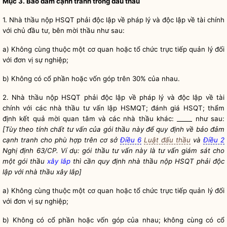
Mục 3. Bảo đảm
cạnh tranh
trong
đấu thầu
1. Nhà thầu nộp HSQT phải độc lập về pháp lý và độc lập về tài chính
với
chủ đầu tư
,
bên mời thầu
như sau:
a) Không cùng thuộc một cơ quan hoặc tổ chức trực tiếp quản lý đối
với đơn vị sự nghiệp;
b) Không có cổ phần hoặc vốn góp trên 30% của nhau.
2. Nhà thầu nộp HSQT phải độc lập về pháp lý và độc lập về tài
chính với các nhà thầu tư vấn lập HSMQT; đánh giá HSQT; thẩm
định kết quả mời quan tâm và các nhà thầu khác: _____ như sau:
[Tùy theo tính chất tư vấn của
gói thầu
này để quy định về bảo đảm
cạnh tranh
cho phù hợp trên cơ sở
Điều 6
Luật đấu thầu
và
Điều 2
Nghị định 63/CP. Ví dụ:
gói thầu
tư vấn này là tư vấn giám sát cho
một
gói thầu
xây lắp
thì cần quy định nhà thầu nộp HSQT phải độc
lập với nhà thầu
xây lắp
]
a) Không cùng thuộc một cơ quan hoặc tổ chức trực tiếp quản lý đối
với đơn vị sự nghiệp;
b) Không có cổ phần hoặc vốn góp của nhau; không cùng có cổ