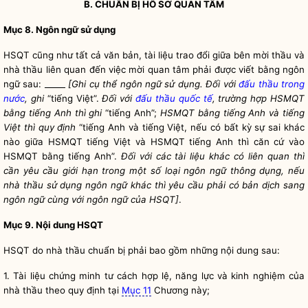
B. CHUẨN BỊ HỒ SƠ QUAN TÂM
Mục 8. Ngôn ngữ sử dụng
HSQT cũng như tất cả văn bản, tài liệu trao đổi giữa
bên mời thầu
và
nhà thầu liên quan đến việc mời quan tâm phải được viết bằng ngôn
ngữ sau: _____
[Ghi cụ thể ngôn ngữ sử dụng. Đối với
đấu thầu trong
nước
, ghi
“tiếng Việt”.
Đối với
đấu thầu quốc tế
, trường hợp HSMQT
bằng tiếng Anh thì ghi
“tiếng Anh”;
HSMQT bằng tiếng Anh và tiếng
Việt thì quy định
“tiếng Anh và tiếng Việt, nếu có bất kỳ sự sai khác
nào giữa HSMQT tiếng Việt và HSMQT tiếng Anh thì căn cứ vào
HSMQT bằng tiếng Anh”.
Đối với các tài liệu khác có liên quan thì
cần yêu cầu giới hạn trong một số loại ngôn ngữ thông dụng, nếu
nhà thầu sử dụng ngôn ngữ khác thì yêu cầu phải có bản dịch sang
ngôn ngữ cùng với ngôn ngữ của HSQT]
.
Mục 9. Nội dung HSQT
HSQT do nhà thầu chuẩn bị phải bao gồm những nội dung sau:
1. Tài liệu chứng minh tư cách hợp lệ, năng lực và kinh nghiệm của
nhà thầu theo quy định tại
Mục 11
Chương này;