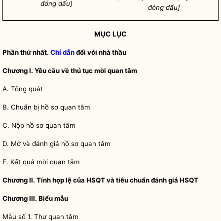
đóng dấu]
đóng dấu]
MỤC LỤC
Phần thứ nhất.
Chỉ dẫn
đối với nhà thầu
Chương I. Yêu cầu về thủ tục mời quan tâm
A. Tổng quát
B. Chuẩn bị hồ sơ quan tâm
C. Nộp hồ sơ quan tâm
D. Mở và đánh giá hồ sơ quan tâm
E.
Kết quả mời quan tâm
Chương II. Tính h
ợ
p lệ của HSQT và tiêu chuẩn đánh g
i
á HSQT
Chương III. Biểu m
ẫ
u
M
ẫ
u số 1. Thư quan tâm