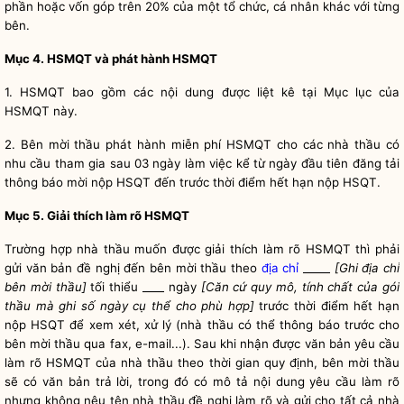
phần hoặc vốn góp trên 20% của một tổ chức, cá nhân khác với từng
bên.
Mục 4. HSMQT và phát hành HSMQT
1. HSMQT bao gồm các nội dung được liệt kê tại Mục lục của
HSMQT này.
2.
Bên mời thầu
phát hành miễn phí HSMQT cho các nhà thầu có
nhu cầu tham gia sau 03 ngày làm việc kể từ ngày đầu tiên đăng tải
thông báo mời nộp HSQT đến trước thời điểm hết hạn nộp HSQT.
Mục 5. Giải thích làm rõ HSMQT
Trường hợp nhà thầu muốn được giải thích làm rõ HSMQT thì phải
gửi văn bản đề nghị đến
bên mời thầu
theo
địa chỉ
_____
[Ghi
địa chỉ
bên mời thầu
]
tối thiểu ____ ngày
[Căn cứ quy mô, tính chất của
gói
thầu
mà ghi số ngày cụ thể cho phù hợp]
trước thời điểm hết hạn
nộp HSQT để xem xét, xử lý (nhà thầu có thể thông báo trước cho
bên mời thầu
qua fax, e-mail...). Sau khi nhận được văn bản yêu cầu
làm rõ HSMQT của nhà thầu theo thời gian quy định,
bên mời thầu
sẽ có văn bản trả lời, trong đó có mô tả nội dung yêu cầu làm rõ
nhưng không nêu tên nhà thầu đề nghị làm rõ và gửi cho tất cả nhà