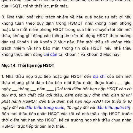
của HSQT, tránh thất lạc, mất mát.
3. Nhà thầu phải chịu trách nhiệm về hậu quả hoặc sự bất lợi nếu
không tuân theo quy định trong HSMQT như không niêm phong
hoặc làm mất niêm phong HSQT trong quá trình chuyển tới
bên mời
thầu
, không ghi đúng các thông tin trên túi đựng HSQT theo hướng
dẫn tại Khoản 1 và Khoản 2 Mục này.
Bên mời thầu
sẽ không chịu
trách nhiệm về tính bảo mật thông tin của HSQT nếu nhà thầu
không thực hiện đúng
chỉ dẫn
tại Khoản 1 và Khoản 2 Mục này.
Mục 14. Thời hạn nộp HSQT
1. Nhà thầu nộp trực tiếp hoặc gửi HSQT đến
địa chỉ
của
bên mời
thầu
nhưng phải đảm bảo
bên mời thầu
nhận được trước ___ giờ,
ngày ___ tháng ___ năm ____
[Ghi thời điểm hết hạn nộp HSQT căn cứ
quy mô, tính chất của
gói thầu
, đảm bảo quy định thời gian từ khi
phát hành HSMQT đến thời điểm hết hạn nộp HSQT tối thiểu là 10
ngày đối với
đấu thầu trong nước
, 20 ngày đối với
đấu thầu quốc tế
]
.
Bên mời thầu
tiếp nhận HSQT của tất cả nhà thầu nộp HSQT trước
thời điểm hết hạn nộp HSQT, kể cả trường hợp nhà thầu chưa nhận
HSMQT trực tiếp từ
bên mời thầu
.