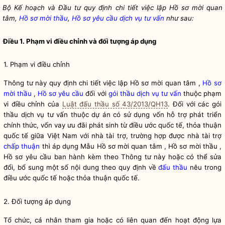
Bộ Kế hoạch và Đầu tư quy định chi tiết việc lập Hồ sơ mời quan
tâm,
Hồ sơ mời thầu
,
Hồ sơ yêu cầu
dịch vụ tư vấn
như sau:
Điều 1. Phạm vi điều chỉnh và đối tượng áp dụng
1. Phạm vi điều chỉnh
Thông tư này quy định chi tiết việc lập Hồ sơ mời quan tâm ,
Hồ sơ
mời thầu
,
Hồ sơ yêu cầu
đối với
gói thầu
dịch vụ tư vấn
thuộc phạm
vi điều chỉnh của
Luật đấu thầu số 43/2013/QH13
. Đối với các
gói
thầu
dịch vụ tư vấn
thuộc dự án có sử dụng vốn hỗ trợ phát triển
chính thức, vốn vay ưu đãi phát sinh từ điều ước quốc tế, thỏa thuận
quốc tế giữa Việt Nam với nhà tài trợ, trường hợp được nhà tài trợ
chấp thuận
thì áp dụng Mẫu Hồ sơ mời quan tâm ,
Hồ sơ mời thầu
,
Hồ sơ yêu cầu
ban hành kèm theo Thông tư này hoặc có thể sửa
đổi, bổ sung một số nội dung theo quy định về
đấu thầu
nêu trong
điều ước quốc tế hoặc thỏa thuận quốc tế.
2. Đối tượng áp dụng
Tổ chức, cá nhân tham gia hoặc có liên quan đến hoạt động lựa