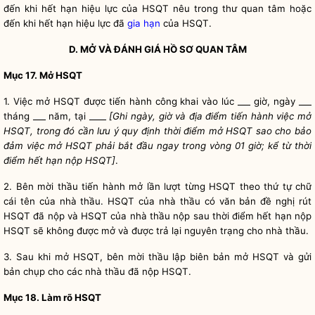
đến khi hết hạn hiệu lực của HSQT nêu trong thư quan tâm hoặc
đến khi hết hạn hiệu lực đã
gia hạn
của HSQT.
D. MỞ VÀ ĐÁNH GIÁ HỒ SƠ QUAN TÂM
Mục 17. Mở HSQT
1. Việc mở HSQT được tiến hành công khai vào lúc ___ giờ, ngày ___
tháng ___ năm, tại ____
[Ghi ngày, giờ và địa điểm tiến hành việc mở
HSQT, trong đó cần lưu ý quy định thời điểm mở HSQT sao cho bảo
đảm việc mở HSQT phải bắt đầu ngay trong vòng 01 giờ; kể từ thời
điểm hết hạn nộp HSQT]
.
2.
Bên mời thầu
tiến hành mở lần lượt từng HSQT theo thứ tự chữ
cái tên của nhà thầu. HSQT của nhà thầu có văn bản đề nghị rút
HSQT đã nộp và HSQT của nhà thầu nộp sau thời điểm hết hạn nộp
HSQT sẽ không được mở và được trả lại nguyên trạng cho nhà thầu.
3. Sau khi mở HSQT,
bên mời thầu
lập biên bản mở HSQT và gửi
bản chụp cho các nhà thầu đã nộp HSQT.
Mục 18. Làm rõ HSQT