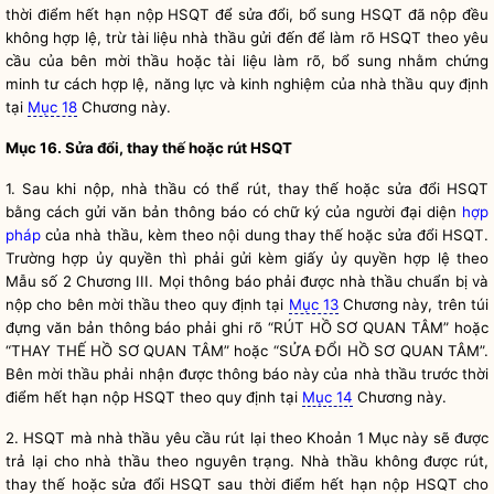
thời điểm hết hạn nộp HSQT để sửa đổi, bổ sung HSQT đã nộp đều
không hợp lệ, trừ tài liệu nhà thầu gửi đến để làm rõ HSQT theo yêu
cầu của
bên mời thầu
hoặc tài liệu làm rõ, bổ sung nhằm chứng
minh tư cách hợp lệ, năng lực và kinh nghiệm của nhà thầu quy định
tại
Mục 18
Chương này.
Mục 16. Sửa đổi, thay thế hoặc rút HSQT
1. Sau khi nộp, nhà thầu có thể rút, thay thế hoặc sửa đổi HSQT
bằng cách gửi văn bản thông báo có chữ ký của người đại diện
hợp
pháp
của nhà thầu, kèm theo nội dung thay thế hoặc sửa đổi HSQT.
Trường hợp ủy
quyền
thì phải gửi kèm giấy ủy
quyền
hợp lệ theo
Mẫu số 2 Chương III. Mọi thông báo phải được nhà thầu chuẩn bị và
nộp cho
bên mời thầu
theo quy định tại
Mục 13
Chương này, trên túi
đựng văn bản thông báo phải ghi rõ “RÚT HỒ SƠ QUAN TÂM” hoặc
“THAY THẾ HỒ SƠ QUAN TÂM” hoặc “SỬA ĐỔI HỒ SƠ QUAN TÂM”.
Bên mời thầu
phải nhận được thông báo này của nhà thầu trước thời
điểm hết hạn nộp HSQT theo quy định tại
Mục 14
Chương này.
2. HSQT mà nhà thầu yêu cầu rút lại theo Khoản 1 Mục này sẽ được
trả lại cho nhà thầu theo nguyên trạng. Nhà thầu không được rút,
thay thế hoặc sửa đổi HSQT sau thời điểm hết hạn nộp HSQT cho