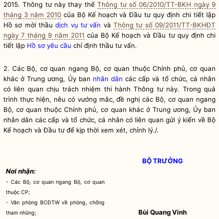
2015. Thông tư này thay thế
Thông tư số 06/2010/TT-BKH ngày 9
tháng 3 năm 2010
của Bộ Kế hoạch và Đầu tư quy định chi tiết lập
Hồ sơ mời thầu
dịch vụ tư vấn
và
Thông tư số 09/2011/TT-BKHĐT
ngày 7 tháng 9 năm 2011
của Bộ Kế hoạch và Đầu tư quy định chi
tiết lập
Hồ sơ yêu cầu
chỉ định thầu tư vấn.
2. Các Bộ, cơ quan ngang Bộ, cơ quan thuộc Chính phủ, cơ quan
khác ở Trung ương, Ủy ban
nhân dân
các cấp và tổ chức, cá nhân
có liên quan chịu trách nhiệm thi hành Thông tư này. Trong quá
trình thực hiện, nêu có vướng mắc, đề nghị các Bộ, cơ quan ngang
Bộ, cơ quan thuộc Chính phủ, cơ quan khác ở Trung ương, Ủy ban
nhân dân
các cấp và tổ chức, cá nhân có liên quan gửi ý kiến về Bộ
Kế hoạch và Đầu tư để kịp thời xem xét, chỉnh lý./.
BỘ TRƯỞNG
Nơi nhận:
- Các Bộ, cơ quan ngang Bộ, cơ quan
thuộc CP;
- Văn phòng BCĐTW về phòng, chống
Bùi Quang Vinh
tham nhũng;