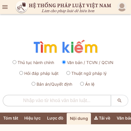

Thủ tục hành chính
Văn bản / TCVN / QCVN
Hỏi đáp pháp luật
Thuật ngữ pháp lý
Bản án/Quyết định
Án lệ

Tóm tắt
Hiệu lực
Lược đồ
Tải về
Văn bả
Nội dung