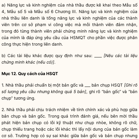
a) Năng lực và kinh nghiệm của nhà thầu được kê khai theo Mẫu số
4, Mẫu số 5 và Mẫu số 6 Chương III. Năng lực và kinh nghiệm của
nhà thầu liên danh là tổng năng lực và kinh nghiệm của các thành
viên trên cơ sở phạm vi công việc mà mỗi thành viên đảm nhận,
trong đó từng thành viên phải chứng minh năng lực và kinh nghiệm
của mình là đáp ứng yêu cầu của HSMQT cho phần việc được phân
công thực hiện trong liên danh.
b) Các tài liệu khác được quy định như sau: ____
[Nêu các tài liệu
chứng minh khác (nếu có)]
.
Mục 12. Quy cách của HSQT
1. Nhà thầu phải chuẩn bị một bản gốc và ___ bản chụp HSQT
[Ghi rõ
số lượng yêu cầu nhưng không quá 5 bản]
, ghi rõ “bản gốc” và “bản
chụp” tương ứng.
2. Nhà thầu phải chịu trách nhiệm về tính chính xác và phù hợp giữa
bản chụp và bản gốc. Trong quá trình đánh giá, nếu
bên mời thầu
phát hiện bản chụp có lỗi kỹ thuật như chụp nhòe, không rõ chữ,
chụp thiếu trang hoặc các lỗi khác thì lấy nội dung của bản gốc làm
cơ sở. Trường hợp có sự sai khác giữa bản gốc và bản chụp nhưng