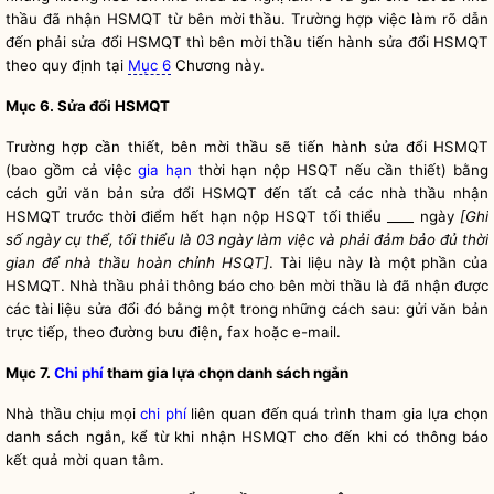
thầu đã nhận HSMQT từ
bên mời thầu
. Trường hợp việc làm rõ dẫn
đến phải sửa đổi HSMQT thì
bên mời thầu
tiến hành sửa đổi HSMQT
theo quy định tại
Mục 6
Chương này.
Mục 6. Sửa đổi HSMQT
Trường hợp cần thiết,
bên mời thầu
sẽ tiến hành sửa đổi HSMQT
(bao gồm cả việc
gia hạn
thời hạn nộp HSQT nếu cần thiết) bằng
cách gửi văn bản sửa đổi HSMQT đến tất cả các nhà thầu nhận
HSMQT trước thời điểm hết hạn nộp HSQT tối thiểu ____ ngày
[Ghi
số ngày cụ thể, tối thiểu là 03 ngày làm việc và phải đảm bảo đủ thời
gian để nhà thầu hoàn chỉnh HSQT]
. Tài liệu này là một phần của
HSMQT. Nhà thầu phải thông báo cho
bên mời thầu
là đã nhận được
các tài liệu sửa đổi đó bằng một trong những cách sau: gửi văn bản
trực tiếp, theo đường bưu điện, fax hoặc e-mail.
Mục 7.
Chi phí
tham gia lựa chọn
danh sách ngắn
Nhà thầu chịu mọi
chi phí
liên quan đến quá trình tham gia lựa chọn
danh sách ngắn
, kể từ khi nhận HSMQT cho đến khi có thông báo
kết quả mời quan tâm.