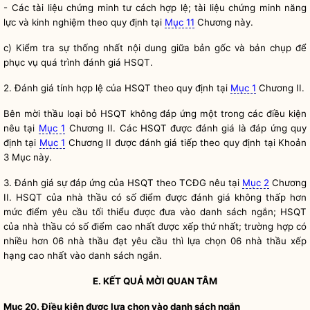
- Các tài liệu chứng minh tư cách hợp lệ; tài liệu chứng minh năng
lực và kinh nghiệm theo quy định tại
Mục 11
Chương này.
c) Kiểm tra sự thống nhất nội dung giữa bản gốc và bản chụp để
phục vụ quá trình đánh giá HSQT.
2. Đánh giá tính hợp lệ của HSQT theo quy định tại
Mục 1
Chương II.
Bên mời thầu
loại bỏ HSQT không đáp ứng một trong các điều kiện
nêu tại
Mục 1
Chương II. Các HSQT được đánh giá là đáp ứng quy
định tại
Mục 1
Chương II được đánh giá tiếp theo quy định tại Khoản
3 Mục này.
3. Đánh giá sự đáp ứng của HSQT theo TCĐG nêu tại
Mục 2
Chương
II. HSQT của nhà thầu có số điểm được đánh giá không thấp hơn
mức điểm yêu cầu tối thiểu được đưa vào
danh sách ngắn
; HSQT
của nhà thầu có số điểm cao nhất được xếp thứ nhất; trường hợp có
nhiều hơn 06 nhà thầu đạt yêu cầu thì lựa chọn 06 nhà thầu xếp
hạng cao nhất vào
danh sách ngắn
.
E. KẾT QUẢ MỜI QUAN TÂM
Mục 20. Điều kiện được lựa chọn vào
danh sách ngắn