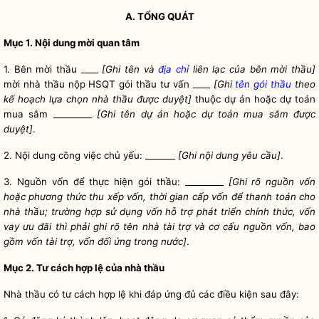
A. TỔNG QUÁT
Mục 1. Nội dung mời quan tâm
1.
Bên mời thầu
____
[Ghi tên và
địa chỉ
liên lạc của
bên mời thầu
]
mời nhà thầu nộp HSQT gói thầu tư vấn ____
[Ghi
tên gói thầu
theo
kế hoạch lựa chọn nhà thầu được duyệt]
thuộc dự án hoặc dự toán
mua sắm _________
[Ghi tên dự án hoặc dự toán mua sắm được
duyệt]
.
2. Nội dung công việc chủ yếu: _______
[Ghi nội dung yêu cầu]
.
3. Nguồn vốn để thực hiện
gói thầu
: _________
[Ghi rõ nguồn vốn
hoặc phương thức thu xếp vốn, thời gian cấp vốn để thanh toán cho
nhà thầu; trường hợp sử dụng vốn hỗ trợ phát triển chính thức, vốn
vay ưu đãi thì phải ghi rõ tên nhà tài trợ và cơ cấu nguồn vốn, bao
gồm vốn tài trợ, vốn đối ứng trong nước]
.
Mục 2. Tư cách hợp lệ của nhà thầu
Nhà thầu có tư cách hợp lệ khi đáp ứng đủ các điều kiện sau đây: