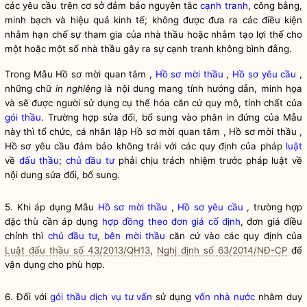
các yêu cầu trên cơ sở đảm bảo nguyên tắc
cạnh tranh
, công bằng,
minh bạch và hiệu quả kinh tế; không được đưa ra các điều kiện
nhằm hạn chế sự tham gia của nhà thầu hoặc nhằm tạo lợi thế cho
một hoặc một số nhà thầu gây ra sự
cạnh tranh
không bình đẳng.
Trong Mẫu Hồ sơ mời quan tâm ,
Hồ sơ mời thầu
,
Hồ sơ yêu cầu
,
những chữ
in nghiêng
là nội dung mang tính hướng dẫn, minh họa
và sẽ được người sử dụng cụ thể hóa căn cứ quy mô, tính chất của
gói thầu
. Trường hợp sửa đổi, bổ sung vào phân in đứng của Mẫu
này thì tổ chức, cá nhân lập Hồ sơ mời quan tâm ,
Hồ sơ mời thầu
,
Hồ sơ yêu cầu
đảm bảo không trái với các quy định của pháp
luật
về
đấu thầu
;
chủ đầu tư
phải chịu trách nhiệm trước pháp
luật
về
nội dung sửa đổi, bổ sung.
5. Khi áp dụng Mẫu
Hồ sơ mời thầu
,
Hồ sơ yêu cầu
, trường hợp
đặc thù cần áp dụng
hợp đồng theo đơn giá cố định
, đơn giá điều
chỉnh thì
chủ đầu tư
,
bên mời thầu
căn cứ vào các quy định của
Luật đấu thầu số 43/2013/QH13
,
Nghị định số 63/2014/NĐ-CP
để
vận dụng cho phù hợp.
6. Đối với
gói thầu
dịch vụ tư vấn
sử dụng
vốn nhà nước
nhằm duy