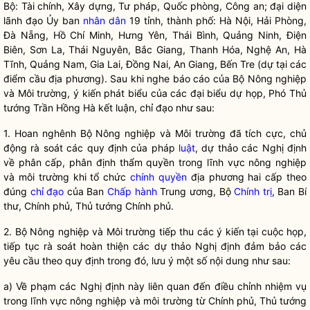
Bộ: Tài chính, Xây dựng, Tư pháp, Quốc phòng, Công an; đại diện
lãnh đạo Ủy ban
nhân dân
19 tỉnh, thành phố: Hà Nội, Hải Phòng,
Đà Nẵng, Hồ Chí Minh, Hưng Yên, Thái Bình, Quảng Ninh, Điện
Biên, Sơn La, Thái Nguyên, Bắc Giang, Thanh Hóa, Nghệ An, Hà
Tĩnh, Quảng Nam, Gia Lai, Đồng Nai, An Giang, Bến Tre (dự tại các
điểm cầu địa phương). Sau khi nghe báo cáo của Bộ Nông nghiệp
và Môi trường, ý kiến phát biểu của các đại biểu dự họp, Phó Thủ
tướng Trần Hồng Hà kết luận,
chỉ đạo
như sau:
1. Hoan nghênh Bộ Nông nghiệp và Môi trường đã tích cực, chủ
động rà soát các quy định của pháp
luật
, dự thảo các Nghị định
về phân cấp, phân định thẩm quyền trong lĩnh vực nông nghiệp
và môi trường khi tổ chức
chính quyền
địa phương hai cấp theo
đúng
chỉ đạo
của Ban
Chấp hành
Trung ương, Bộ
Chính trị
, Ban Bí
thư, Chính phủ, Thủ tướng Chính phủ.
2. Bộ Nông nghiệp và Môi trường tiếp thu các ý kiến tại cuộc họp,
tiếp tục rà soát hoàn thiện các dự thảo Nghị định đảm bảo các
yêu cầu theo quy định trong đó, lưu ý một số nội dung như sau:
a) Về phạm các Nghị định này liên quan đến điều chỉnh nhiệm vụ
trong lĩnh vực nông nghiệp và môi trường từ Chính phủ, Thủ tướng