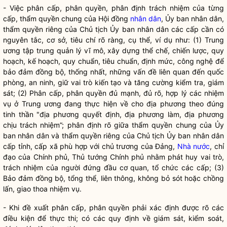
- Việc phân cấp, phân
quyền
, phân định trách nhiệm của từng
cấp, thẩm
quyền
chung của Hội đồng
nhân dân
, Ủy ban
nhân dân
,
thẩm
quyền
riêng của Chủ tịch Ủy ban
nhân dân
các cấp cần có
nguyên tắc, cơ sở, tiêu chí rõ ràng, cụ thể, ví dụ như: (1) Trung
ương tập trung quản lý vĩ mô, xây dựng thể chế, chiến lược, quy
hoạch, kế hoạch, quy chuẩn, tiêu chuẩn, định mức, công nghệ để
bảo đảm đồng bộ, thống nhất, những vấn đề liên quan đến quốc
phòng, an ninh, giữ vai trò kiến tạo và tăng cường kiểm tra, giám
sát; (2) Phân cấp, phân
quyền
đủ mạnh, đủ rõ, hợp lý các nhiệm
vụ ở Trung ương đang thực hiện về cho địa phương theo đúng
tinh thần "địa phương quyết định, địa phương làm, địa phương
chịu trách nhiệm”; phân định rõ giữa thẩm
quyền
chung của Ủy
ban
nhân dân
và thẩm
quyền
riêng của Chủ tịch Ủy ban
nhân dân
cấp tỉnh, cấp xã phù hợp với chủ trương của Đảng,
Nhà nước
,
chỉ
đạo
của Chính phủ, Thủ tướng Chính phủ nhằm phát huy vai trò,
trách nhiệm của người đứng đầu cơ quan, tổ chức các cấp; (3)
Bảo đảm đồng bộ, tổng thể, liên thông, không bỏ sót hoặc chồng
lấn, giao thoa nhiệm vụ.
- Khi đề xuất phân cấp, phân
quyền
phải xác định được rõ các
điều kiện để thực thi; có các quy định về giám sát, kiểm soát,