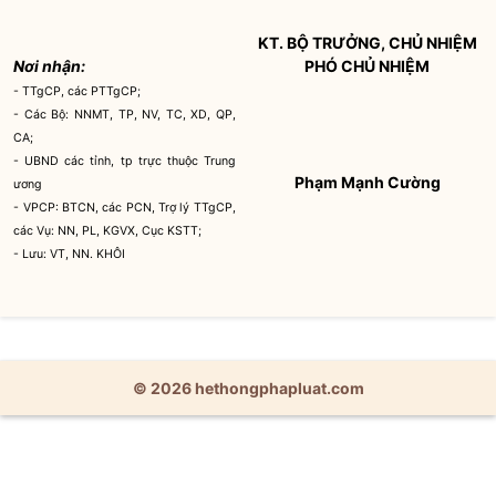
KT.
BỘ TRƯỞNG
, CHỦ NHIỆM
Nơi nhận:
PHÓ CHỦ NHIỆM
- TTgCP, các PTTgCP;
- Các Bộ: NNMT, TP, NV, TC, XD, QP,
CA;
- UBND các tỉnh, tp trực thuộc Trung
Phạm Mạnh Cường
ương
- VPCP: BTCN, các PCN, Trợ lý TTgCP,
các Vụ: NN, PL, KGVX, Cục KSTT;
- Lưu: VT, NN. KHÔI
© 2026 hethongphapluat.com