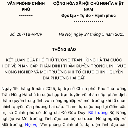
VĂN PHÒNG CHÍNH
CỘNG HÒA XÃ HỘI CHỦ NGHĨA VIỆT
PHỦ
NAM
-------
Độc lập - Tự do - Hạnh phúc
---------------
Số: 267/TB-VPCP
Hà Nội, ngày 27 tháng 5 năm 2025
THÔNG BÁO
KẾT LUẬN CỦA PHÓ THỦ TƯỚNG TRẦN HỒNG HÀ TẠI CUỘC
HỌP VỀ PHÂN CẤP, PHÂN ĐỊNH THẨM QUYỀN TRONG LĨNH VỰC
NÔNG NGHIỆP VÀ MÔI TRƯỜNG KHI TỔ CHỨC
CHÍNH QUYỀN
ĐỊA PHƯƠNG HAI CẤP
Ngày 19 tháng 5 năm 2025, tại trụ sở Chính phủ, Phó Thủ tướng
Trần Hồng Hà chủ trì cuộc họp trực tuyến về phân cấp, phân định
thẩm quyền trong lĩnh vực nông nghiệp và môi trường khi tổ chức
chính quyền
địa phương hai cấp. Tham dự cuộc họp tại điểm cầu
trụ sở Chính phủ có đồng chí Đỗ Đức Duy,
Bộ trưởng
Bộ Nông
nghiệp và Môi trường; lãnh đạo các bộ, cơ quan: Nông nghiệp và
Môi trường,
Nội vụ
, Văn phòng Chính phủ, đại diện lãnh đạo các