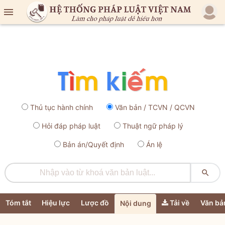

Thủ tục hành chính
Văn bản / TCVN / QCVN
Hỏi đáp pháp luật
Thuật ngữ pháp lý
Bản án/Quyết định
Án lệ

Tóm tắt
Hiệu lực
Lược đồ
Tải về
Văn bả
Nội dung