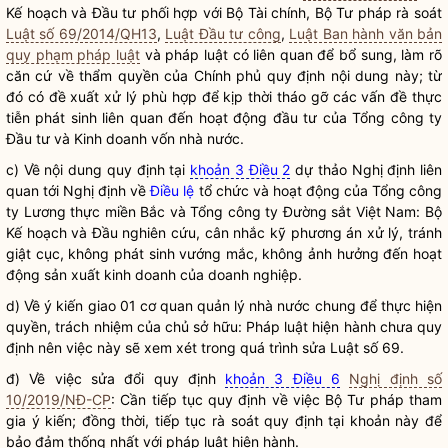
Kế hoạch và Đầu tư phối hợp với Bộ Tài chính, Bộ Tư pháp rà soát
Luật số 69/2014/QH13
,
Luật Đầu tư công
,
Luật Ban hành văn bản
quy phạm pháp luật
và pháp
luật
có liên quan để bổ sung, làm rõ
căn cứ về thẩm
quyền
của Chính phủ quy định nội dung này; từ
đó có đề xuất xử lý phù hợp để kịp thời tháo gỡ các vấn đề thực
tiễn phát sinh liên quan đến hoạt động đầu tư của Tổng công ty
Đầu tư và Kinh doanh vốn
nhà nước
.
c) Về nội dung quy định tại
khoản 3 Điều 2
dự thảo Nghị định liên
quan tới Nghị định về
Điều lệ
tổ chức và hoạt động của Tổng công
ty Lương thực miền Bắc và Tổng công ty Đường sắt Việt Nam: Bộ
Kế hoạch và Đầu nghiên cứu, cân nhắc kỹ phương án xử lý, tránh
giật cục, không phát sinh vướng mắc, không ảnh hưởng đến hoạt
động sản xuất kinh doanh của doanh nghiệp.
d) Về ý kiến giao 01
cơ quan quản lý nhà nước
chung để thực hiện
quyền, trách nhiệm của chủ sở hữu: Pháp
luật
hiện hành chưa quy
định nên việc này sẽ xem xét trong quá trình sửa
Luật
số 69.
đ) Về việc sửa đổi quy định
khoản 3 Điều 6
Nghị định số
10/2019/NĐ-CP
: Cần tiếp tục quy định về việc Bộ Tư pháp tham
gia ý kiến; đồng thời, tiếp tục rà soát quy định tại khoản này để
bảo đảm thống nhất với pháp
luật
hiện hành.