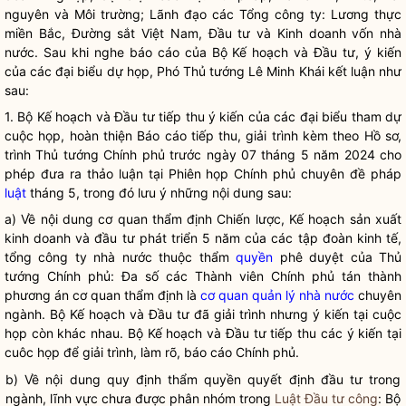
nguyên và Môi trường; Lãnh đạo các Tổng công ty: Lương thực
miền Bắc, Đường sắt Việt Nam, Đầu tư và Kinh doanh vốn
nhà
nước
. Sau khi nghe báo cáo của Bộ Kế hoạch và Đầu tư, ý kiến
của các đại biểu dự họp, Phó Thủ tướng Lê Minh Khái kết luận như
sau:
1. Bộ Kế hoạch và Đầu tư tiếp thu ý kiến của các đại biểu tham dự
cuộc họp, hoàn thiện Báo cáo tiếp thu, giải trình kèm theo Hồ sơ,
trình Thủ tướng Chính phủ trước ngày 07 tháng 5 năm 2024 cho
phép đưa ra thảo luận tại Phiên họp Chính phủ chuyên đề pháp
luật
tháng 5, trong đó lưu ý những nội dung sau:
a) Về nội dung cơ quan thẩm định Chiến lược, Kế hoạch sản xuất
kinh doanh và đầu tư phát triển 5 năm của các tập đoàn kinh tế,
tổng công ty nhà nước thuộc thẩm
quyền
phê duyệt của Thủ
tướng Chính phủ: Đa số các Thành viên Chính phủ tán thành
phương án cơ quan thẩm định là
cơ quan quản lý nhà nước
chuyên
ngành. Bộ Kế hoạch và Đầu tư đã giải trình nhưng ý kiến tại cuộc
họp còn khác nhau. Bộ Kế hoạch và Đầu tư tiếp thu các ý kiến tại
cuôc họp để giải trình, làm rõ, báo cáo Chính phủ.
b) Về nội dung quy định thẩm
quyền
quyết định đầu tư trong
ngành, lĩnh vực chưa được phân nhóm trong
Luật Đầu tư công
: Bộ