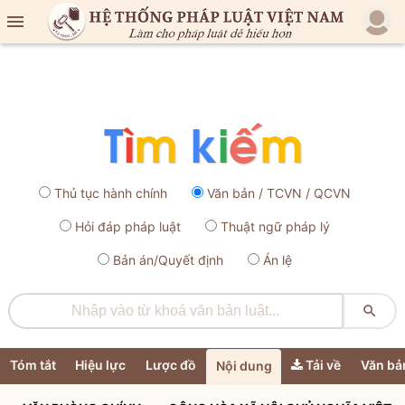

Thủ tục hành chính
Văn bản / TCVN / QCVN
Hỏi đáp pháp luật
Thuật ngữ pháp lý
Bản án/Quyết định
Án lệ

Tóm tắt
Hiệu lực
Lược đồ
Tải về
Văn bả
Nội dung