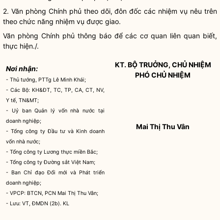
2. Văn phòng Chính phủ theo dõi, đôn đốc các nhiệm vụ nêu trên
theo chức năng nhiệm vụ được giao.
Văn phòng Chính phủ thông báo để các cơ quan liên quan biết,
thực hiện./.
KT. BỘ TRUỞNG, CHỦ NHIỆM
Nơi nhận:
PHÓ CHỦ NHIỆM
- Thủ tướng, PTTg Lê Minh Khái;
- Các Bộ: KH&ĐT, TC, TP, CA, CT, NV,
Y tế, TN&MT;
- Uỷ ban Quản lý vốn
nhà nước
tại
doanh nghiệp;
Mai Thị Thu Vân
- Tổng công ty Đầu tư và Kinh doanh
vốn
nhà nước
;
- Tổng công ty Lương thực miền Bắc;
- Tổng công ty Đường sắt Việt Nam;
- Ban
Chỉ đạo
Đổi mới và Phát triển
doanh nghiệp;
- VPCP: BTCN, PCN Mai Thị Thu Vân;
- Lưu: VT, ĐMDN (2b). KL