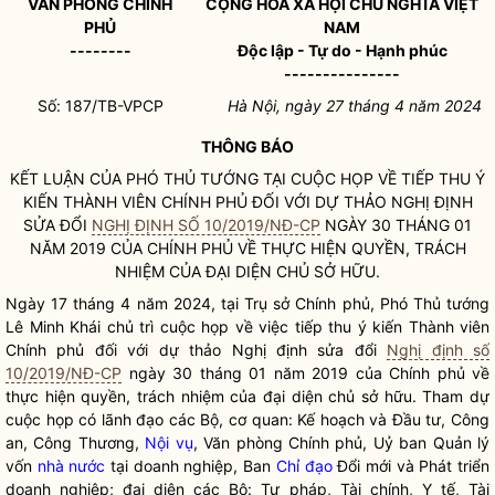
VĂN PHÒNG CHÍNH
CỘNG HÒA XÃ HỘI CHỦ NGHĨA VIỆT
PHỦ
NAM
--------
Độc lập - Tự do - Hạnh phúc
---------------
Số: 187/TB-VPCP
Hà Nội, ngày 27 tháng 4 năm 2024
THÔNG BÁO
KẾT LUẬN CỦA PHÓ THỦ TƯỚNG TẠI CUỘC HỌP VỀ TIẾP THU Ý
KIẾN THÀNH VIÊN CHÍNH PHỦ ĐỐI VỚI DỰ THẢO NGHỊ ĐỊNH
SỬA ĐỔI
NGHỊ ĐỊNH SỐ 10/2019/NĐ-CP
NGÀY 30 THÁNG 01
NĂM 2019 CỦA CHÍNH PHỦ VỀ THỰC HIỆN QUYỀN, TRÁCH
NHIỆM CỦA ĐẠI DIỆN CHỦ SỞ HỮU.
Ngày 17 tháng 4 năm 2024, tại Trụ sở Chính phủ, Phó Thủ tướng
Lê Minh Khái chủ trì cuộc họp về việc tiếp thu ý kiến Thành viên
Chính phủ đối với dự thảo Nghị định sửa đổi
Nghị định số
10/2019/NĐ-CP
ngày 30 tháng 01 năm 2019 của Chính phủ về
thực hiện quyền, trách nhiệm của đại diện chủ sở hữu. Tham dự
cuộc họp có lãnh đạo các Bộ, cơ quan: Kế hoạch và Đầu tư, Công
an, Công Thương,
Nội vụ
, Văn phòng Chính phủ, Uỷ ban Quản lý
vốn
nhà nước
tại doanh nghiệp, Ban
Chỉ đạo
Đổi mới và Phát triển
doanh nghiệp; đại diện các Bộ: Tư pháp, Tài chính, Y tế, Tài