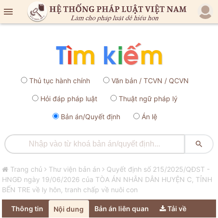

Thủ tục hành chính
Văn bản / TCVN / QCVN
Hỏi đáp pháp luật
Thuật ngữ pháp lý
Bản án/Quyết định
Án lệ

Trang chủ
Thư viện bản án
Quyết định số 215/2025/QÐST -
HNGĐ ngày 19/06/2026 của TÒA ÁN NHÂN DÂN HUYỆN C, TỈNH
BẾN TRE về ly hôn, tranh chấp về nuôi con
Thông tin
Bản án liên quan
Tải về
Nội dung