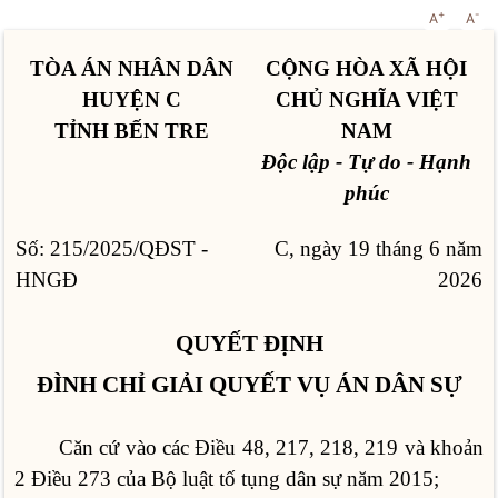
+
-
A
A
TÒA ÁN NHÂN DÂN
CỘNG HÒA XÃ HỘI
HUYỆN C
CHỦ NGHĨA VIỆT
TỈNH BẾN TRE
NAM
Độc lập - Tự do - Hạnh
phúc
Số: 215/2025/QÐST -
C, ngày 19 tháng 6 năm
HNGĐ
2026
QUYẾT ĐỊNH
ĐÌNH CHỈ GIẢI QUYẾT VỤ ÁN DÂN SỰ
Căn cứ vào các Điều 48, 217, 218, 219 và khoản
2 Điều 273 của Bộ luật tố tụng dân sự năm 2015;