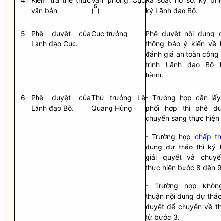
4
Kiểm tra thể thức
Văn phòng Cục
Rà soát hồ sơ, ký phi
5
văn bản
(
)
ký Lãnh đạo Bộ.
5
Phê duyệt của
Cục trưởng
Phê duyệt nội dung 
Lành đạo Cục.
thông báo ý kiến về 
đánh giá an toàn công 
trình Lãnh đạo Bộ 
hành.
6
Phê duyệt của
Thứ trưởng Lê
- Trường hợp cần lấy
Lãnh đạo Bộ.
Quang Hùng
phối hợp thì phê d
chuyển sang thực hiện 
- Trường hợp
chấp t
dung dự thảo thì ký 
giải quyết và chuy
thực hiện bước 8 đến 9
- Trường hợp khô
thuận
nội dung dự thảo
duyệt để chuyển về th
từ bước 3.