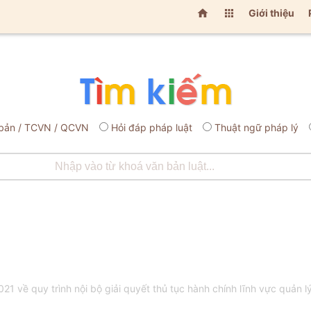


Giới thiệu
bản / TCVN / QCVN
Hỏi đáp pháp luật
Thuật ngữ pháp lý
 về quy trình nội bộ giải quyết thủ tục hành chính lĩnh vực quản l