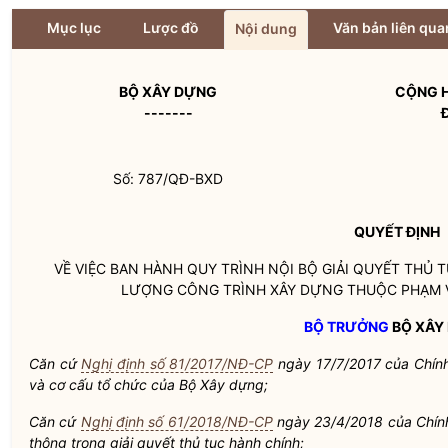
Mục lục
Lược đồ
Văn bản liên qua
Nội dung
BỘ XÂY DỰNG
CỘNG H
-------
Số: 787/QĐ-BXD
QUYẾT ĐỊNH
VỀ VIỆC BAN HÀNH QUY TRÌNH NỘI BỘ GIẢI QUYẾT THỦ
LƯỢNG CÔNG TRÌNH XÂY DỰNG THUỘC PHẠM VI
BỘ TRƯỞNG
BỘ XÂY
Căn cứ
Nghị định số 81/2017/NĐ-CP
ngày 17/7/2017 của Chính
và cơ cấu tổ chức của Bộ Xây dựng;
Căn cứ
Nghị định số 61/2018/NĐ-CP
ngày 23/4/2018 của Chính
thông trong giải quyết thủ tục hành chính;