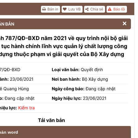
Bản in
Lưu VB
Chia sẻ
Báo lỗi

ĂN BẢN
h 787/QĐ-BXD năm 2021 về quy trình nội bộ giải
 tục hành chính lĩnh vực quản lý chất lượng công
 dựng thuộc phạm vi giải quyết của Bộ Xây dựng
7/QĐ-BXD
Loại văn bản:
Quyết định
ành:
23/06/2021
Nơi ban hành:
Bộ Xây dựng
ê Quang Hùng
Ngày công báo:
Đang cập nhật
o:
Đang cập nhật
Ngày hiệu lực:
23/06/2021
hiệu lực:
Kiểm tra
Tải văn bản
 bản word