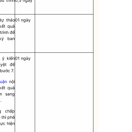
ếu trình
0,5 ngày
dự thảo
01 ngày
kết quả
trình để
ký ban
 ý kiến
01 ngày
uyệt để
bước 7.
huận
nội
kết quả
ển sang
.
ng
chấp
 thì phê
ực hiện