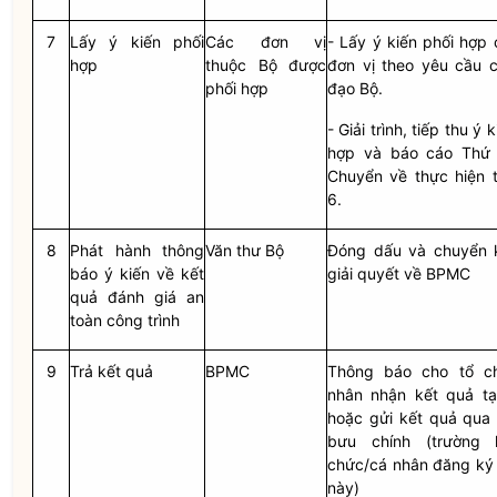
7
Lấy ý kiến phối
Các đơn vị
- Lấy ý kiến phối hợp
hợp
thuộc Bộ được
đơn vị theo yêu cầu c
phối hợp
đạo Bộ.
- Giải trình, tiếp thu ý 
hợp và báo cáo Thứ 
Chuyển về thực hiện 
6.
8
Phát hành thông
Văn thư Bộ
Đóng dấu và chuyển 
báo ý kiến về kết
giải quyết về BPMC
quả đánh giá an
toàn công trình
9
Trả kết quả
BPMC
Thông báo cho tổ c
nhân nhận kết quả t
hoặc gửi kết quả qua 
bưu chính (trường 
chức/cá nhân đăng ký 
này)