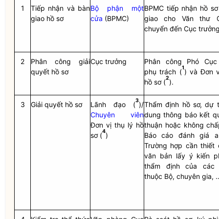
1
Tiếp nhận và bàn
Bộ phận một
BPMC tiếp nhận hồ sơ
giao hồ sơ
cửa
(BPMC)
giao cho Văn thư 
chuyển đến Cục trưởng
2
Phân công giải
Cục trưởng
Phân công Phó Cục 
1
quyết hồ sơ
phụ trách (
) và Đơn v
2
hồ sơ (
).
3
3
Giải quyết hồ sơ
Lãnh đạo (
)/
Thẩm định hồ sơ, dự t
Chuyên viên
dung thông báo kết 
Đơn vị thụ lý hồ
thuận
hoặc không
chấ
4
sơ (
)
Báo cáo đánh giá a
Trường hợp cần thiết 
văn bản lấy ý kiến p
thẩm định của các 
thuộc Bộ, chuyên gia, 