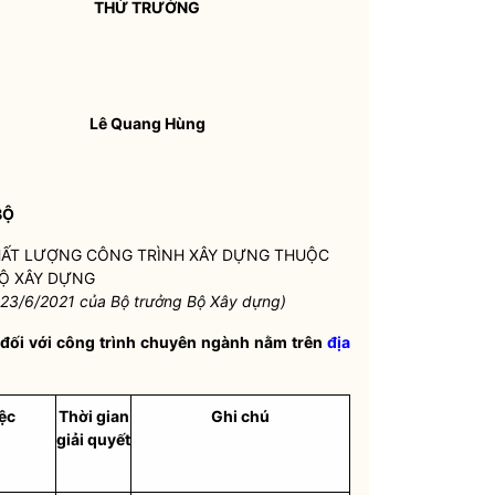
THỨ TRƯỞNG
Lê Quang Hùng
BỘ
CHẤT LƯỢNG CÔNG TRÌNH XÂY DỰNG THUỘC
BỘ XÂY DỰNG
 23/6/2021 của
Bộ trưởng
Bộ Xây dựng)
h đối với công trình chuyên ngành nằm trên
địa
ệc
Thời gian
Ghi chú
giải quyết