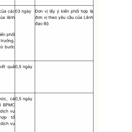
 của các
03 ngày
Đơn vị lấy ý kiến phối hợp là
ủa lãnh
đơn vị theo yêu cầu của Lãnh
đạo Bộ
kiến phối
trưởng.
từ bước
kết quả
0,5 ngày
hức, cá
0,5 ngày
ại BPMC
dịch vụ
hợp tổ
dịch vụ