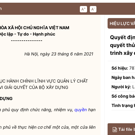
n
+
-
A
A
HIỆU LỰC V
ÒA XÃ HỘI CHỦ NGHĨA VIỆT NAM
Độc lập - Tự do - Hạnh phúc
Quyết địn
---------------
quyết thủ
trình xây
Hà Nội, ngày 23 tháng 6 năm 2021
Số hiệu:
78
Ngày ban h
 TỤC HÀNH CHÍNH LĨNH VỰC QUẢN LÝ CHẤT
Người ký:
L
 GIẢI QUYẾT CỦA BỘ XÂY DỰNG
Số công bá
 DỰNG
Tình trạng 
 phủ quy định chức năng, nhiệm vụ,
quyền
hạn
 phủ về thực hiện cơ chế một cửa, một cửa liên
Tải file