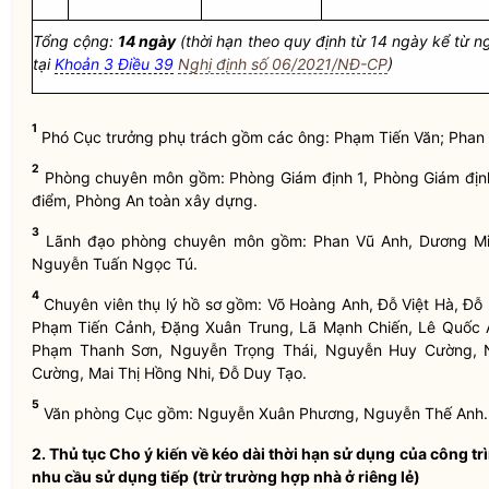
Tổng cộng:
14 ngày
(thời hạn theo quy định từ 14 ngày kể từ n
tại
Khoản 3 Điều 39
Nghị định số 06/2021/NĐ-CP
)
1
Phó Cục trưởng phụ trách gồm các ông: Phạm Tiến Văn; Pha
2
Phòng chuyên môn gồm: Phòng Giám định 1, Phòng Giám định 
điểm, Phòng An toàn xây dựng.
3
Lãnh đạo phòng chuyên môn gồm: Phan Vũ Anh, Dương Min
Nguyễn Tuấn Ngọc Tú.
4
Chuyên viên
thụ lý hồ sơ gồm: Võ Hoàng Anh, Đỗ Việt Hà, Đ
Phạm Tiến Cảnh, Đặng Xuân Trung, Lã Mạnh Chiến, Lê Quốc 
Phạm Thanh Sơn, Nguyễn Trọng Thái, Nguyễn Huy Cường, N
Cường, Mai Thị Hồng Nhi, Đỗ Duy Tạo.
5
Văn phòng Cục gồm: Nguyễn Xuân Phương, Nguyễn Thế Anh.
2. Thủ tục Cho ý kiến về kéo dài thời hạn sử dụng của công tr
nhu cầu sử dụng tiếp (trừ trường hợp nhà ở riêng lẻ)