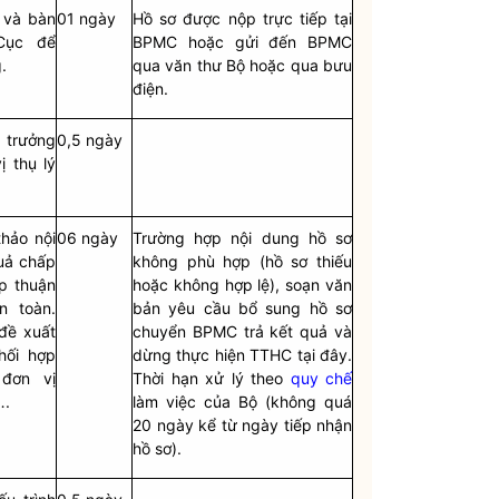
 và bàn
01 ngày
Hồ sơ được nộp trực tiếp tại
Cục để
BPMC hoặc gửi đến BPMC
.
qua văn thư Bộ hoặc qua bưu
điện.
trưởng
0,5 ngày
ị thụ lý
hảo nội
06 ngày
Trường hợp nội dung hồ sơ
quả
chấp
không phù hợp (hồ sơ thiếu
p thuận
hoặc không hợp lệ), soạn văn
n toàn.
bản yêu cầu bổ sung hồ sơ
đề xuất
chuyển BPMC trả kết quả và
hối hợp
dừng thực hiện TTHC tại đây.
đơn vị
Thời hạn xử lý theo
quy chế
….
làm việc của Bộ (không quá
20 ngày kể từ ngày tiếp nhận
hồ sơ).