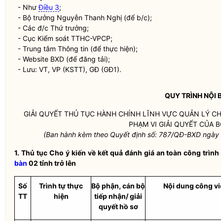
- Như
Điều 3
;
-
Bộ trưởng
Nguyễn Thanh Nghị (để b/c);
- Các đ/c Thứ trưởng;
- Cục Kiểm soát TTHC-VPCP;
- Trung tâm Thông tin (để thực hiện);
- Website BXD (để đăng tải);
- Lưu: VT, VP (KSTT), GĐ (GĐ1).
QUY TRÌNH NỘI 
GIẢI QUYẾT THỦ TỤC HÀNH CHÍNH LĨNH VỰC QUẢN LÝ 
PHẠM VI GIẢI QUYẾT CỦA 
(Ban hành kèm theo Quyết định số: 787/QĐ-BXD ngày
1. Thủ tục Cho ý kiến về kết quả đánh giá an toàn công trìn
bàn
02 tỉnh trở lên
Số
Trình tự thực
Bộ phận, cán bộ
Nội dung công vi
TT
hiện
tiếp nhận/ giải
quyết hồ sơ