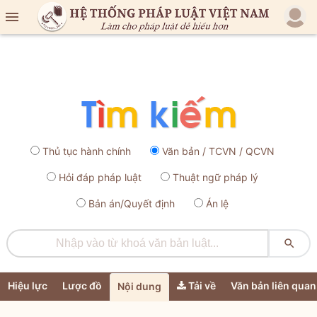

Thủ tục hành chính
Văn bản / TCVN / QCVN
Hỏi đáp pháp luật
Thuật ngữ pháp lý
Bản án/Quyết định
Án lệ

Hiệu lực
Lược đồ
Tải về
Văn bản liên quan
Nội dung