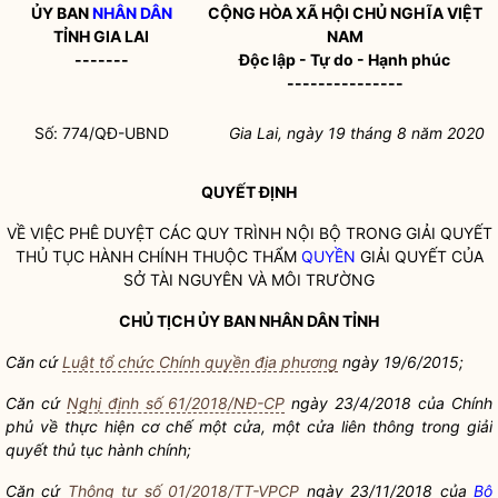
ỦY BAN
NHÂN DÂN
CỘNG HÒA XÃ HỘI CHỦ NGHĨA VIỆT
TỈNH GIA LAI
NAM
-------
Độc lập - Tự do - Hạnh phúc
---------------
Số: 774/QĐ-UBND
Gia Lai, ngày
19
tháng 8 n
ă
m 2020
QUYẾT ĐỊNH
VỀ VIỆC PHÊ DUYỆT CÁC QUY TRÌNH NỘI BỘ TRONG GIẢI QUYẾT
THỦ TỤC HÀNH CHÍNH THUỘC THẨM
QUYỀN
GIẢI QUYẾT CỦA
SỞ TÀI NGUYÊN VÀ MÔI TRƯỜNG
CHỦ TỊCH ỦY BAN
NHÂN DÂN
TỈNH
Căn cứ
Luật tổ chức Chính quyền địa phương
ngày 19/6/2015;
Căn cứ
Nghị định số 61/2018/NĐ-CP
ngày 23/4/2018 của Chính
phủ về thực hiện cơ chế một cửa, một cửa liên thông trong giải
quyết thủ tục hành chính;
Căn cứ
Thông tư số 01/2018/TT-VPCP
ngày 23/11/2018 của
Bộ